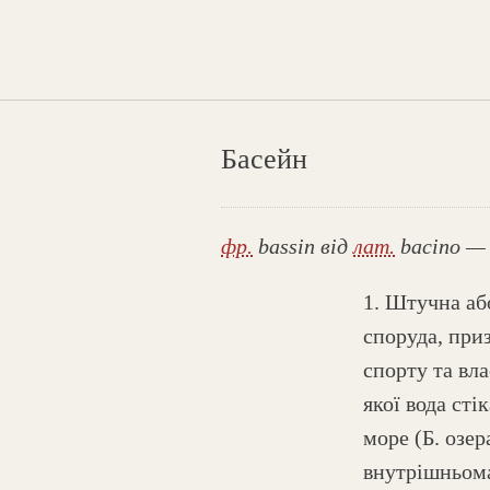
Басейн
фр.
bassin від
лат.
bacino — 
1. Штучна аб
споруда, при
спорту та вла
якої вода сті
море (Б. озер
внутрішньома