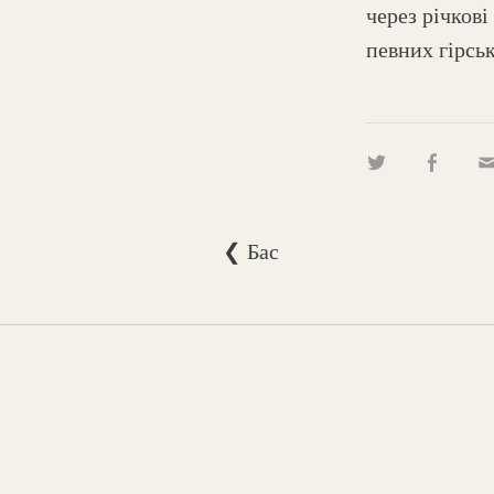
через річкові
певних гірсь
❮ Бас