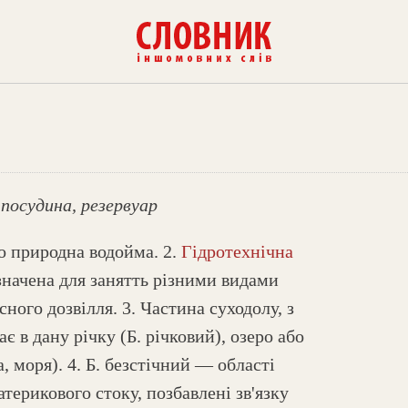
посудина, резервуар
о природна водойма. 2.
Гідротехнічна
значена для занятть різними видами
сного дозвілля. 3. Частина суходолу, з
кає в дану річку (Б. річковий), озеро або
а, моря). 4. Б. безстічний — області
терикового стоку, позбавлені зв'язку