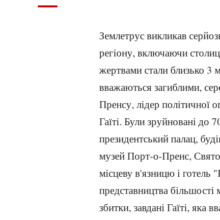
Землетрус викликав серйоз
регіону, включаючи столицю
жертвами стали близько 3 м
вважаються загиблими, сер
Пренсу, лідер політичної о
Гаїті. Були зруйновані до 
президентський палац, буд
музей Порт-о-Пренс, Свято
місцеву в'язницю і готель 
представництва більшості 
збитки, завдані Гаїті, яка