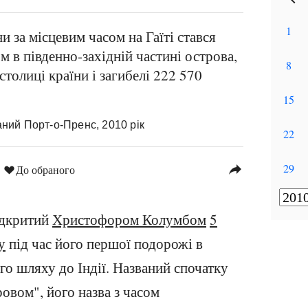
и за місцевим часом на Гаїті стався
м в південно-західній частині острова,
столиці країни і загибелі 222 570
ний Порт-о-Пренс, 2010 рік
reply
До обраного
відкритий
Христофором Колумбом
5
у
під час його першої подорожі в
го шляху до Індії. Названий спочатку
овом", його назва з часом