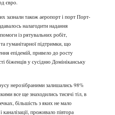
рд євро.
ких зазнали також аеропорт і порт Порт-
вдавалось налагодити надання
помоги із рятувальних робіт,
та гуманітарної підтримки, що
ння епідемій, привело до росту
ості біженців у сусідню Домініканську
трусу нерозібраними залишались 98%
кими все ще знаходились тисячі тіл, в
чках, більшість з яких не мало
і каналізації, проживало півтора