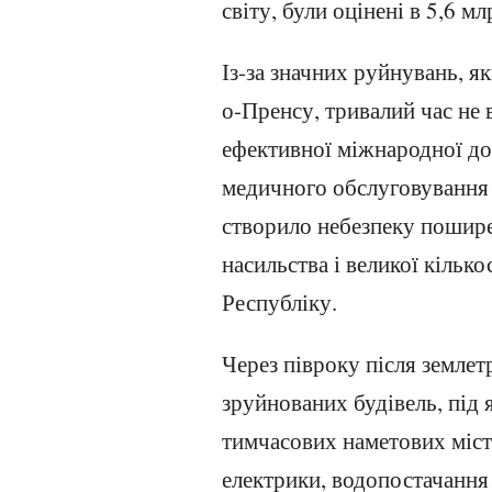
світу, були оцінені в 5,6 мл
Із-за значних руйнувань, я
о-Пренсу, тривалий час не 
ефективної міжнародної до
медичного обслуговування 
створило небезпеку пошире
насильства і великої кільк
Республіку.
Через півроку після земле
зруйнованих будівель, під я
тимчасових наметових місте
електрики, водопостачання 