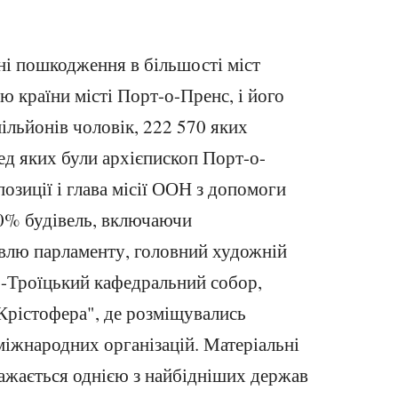
ні пошкодження в більшості міст
 країни місті Порт-о-Пренс, і його
ільйонів чоловік, 222 570 яких
ед яких були архієпископ Порт-о-
позиції і глава місії ООН з допомоги
70% будівель, включаючи
івлю парламенту, головний художній
-Троїцький кафедральний собор,
"Крістофера", де розміщувались
міжнародних організацій. Матеріальні
 вважається однією з найбідніших держав