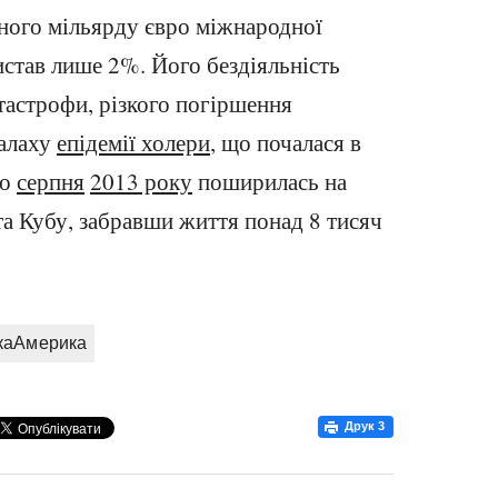
раного мільярду євро міжнародної
истав лише 2%. Його бездіяльність
тастрофи, різкого погіршення
палаху
епідемії холери
, що почалася в
до
серпня
2013 року
поширилась на
та Кубу, забравши життя понад 8 тисяч
каАмерика
Друк
3