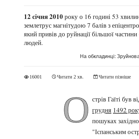
12 січня 2010
року о 16 годині 53 хвилин
землетрус магнітудою 7 балів з епіцентро
який привів до руйнації більшої частини 
людей.
На обкладинці: Зруйнова
16001
Читати 2 хв.
Читати пізніше
О
стрів Гаїті був 
грудня
1492 рок
пошуках західно
"Іспанським остр