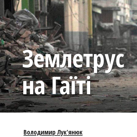
Землетрус
на Гаїті
Володимир Лук'янюк