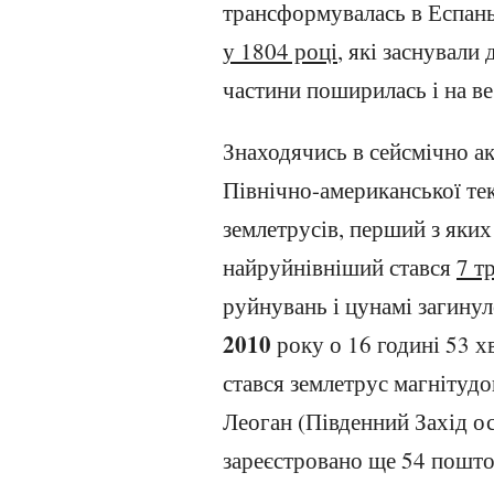
трансформувалась в Еспань
у 1804 році
, які заснували 
частини поширилась і на ве
Знаходячись в сейсмічно ак
Північно-американської тек
землетрусів, перший з яки
найруйнівніший стався
7 т
руйнувань і цунамі загинул
2010
року о 16 годині 53 х
стався землетрус магнітудо
Леоган (Південний Захід ос
зареєстровано ще 54 пошто