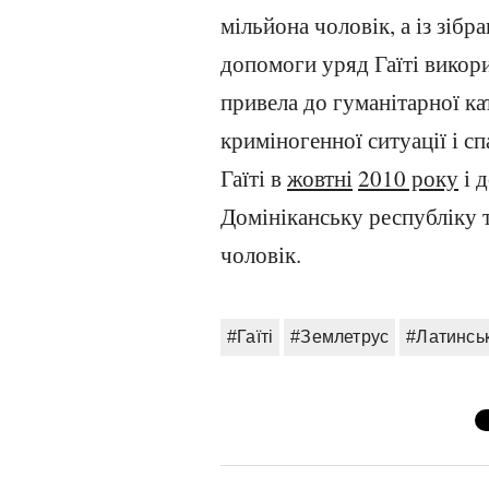
мільйона чоловік, а із зіб
допомоги уряд Гаїті викор
привела до гуманітарної ка
криміногенної ситуації і с
Гаїті в
жовтні
2010 року
і 
Домініканську республіку 
чоловік.
#Гаїті
#Землетрус
#Латинсь