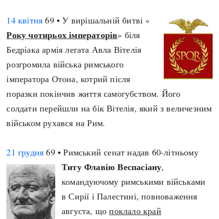
14 квітня
69 • У вирішальній битві «
Року чотирьох імператорів
» біля
Бедріака армія легата Авла Вітелія
розгромила війська римського
імператора Отона, котрий після
поразки покінчив життя самогубством. Його
солдати перейшли на бік Вітелія, який з величезним
військом рухався на Рим.
21 грудня
69 • Римський сенат надав 60-літньому
Титу Флавію Веспасіану
,
командуючому римськими військами
в Сирії і Палестині, повноваження
августа, що
поклало край