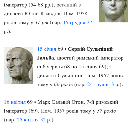
імператор (54-68 рр.), останній з
династії Юліїв-Клавдіїв. Пом. 1958
років тому у
31 рік
(нар.
15 грудня
37
р.).
Сервій Сульпіций
15 січня
69 •
Гальба
, шостий римський імператор
(з 6 червня 68 по 15 січня 69); з
династії Сульпіціїв. Пом. 1957 років
тому у
66 років
(нар.
24 грудня
3
р.).
16 квітня
69 • Марк Сальвій Отон, 7-й римський
імператор (69). Пом. 1957 років тому у
37 років
(нар.
25 квітня
32
р.).