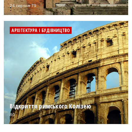
24 серпня 79
АРХІТЕКТУРА І БУДІВНИЦТВО
Відкриття римського Колізею
80