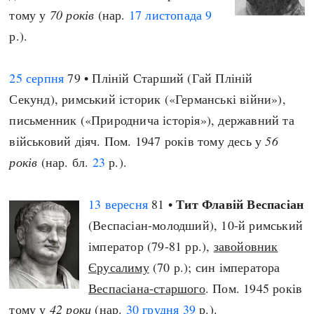
тому у
70 років
(нар.
17 листопада
9
р.).
25 серпня
79 • Пліній Старший (Гай Пліній
Секунд), римський історик («Германські війни»),
письменник («Природнича історія»), державний та
військовий діяч. Пом. 1947 років тому десь у
56
років
(нар. бл.
23
р.).
Тит Флавій Веспасіан
13 вересня
81 •
(Веспасіан-молодший), 10-й римський
імператор (79-81 рр.),
завойовник
Єрусалиму
(70 р.); син імператора
Веспасіана-старшого
. Пом. 1945 років
тому у
42 роки
(нар.
30 грудня
39
р.).