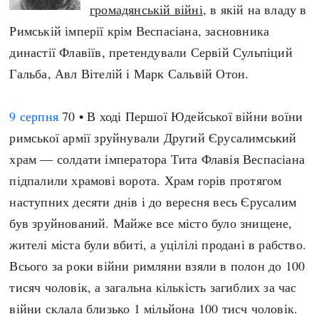
громадянській війні
, в якій на владу в
Римській імперії крім Веспасіана, засновника
династії Флавіїв, претендували Сервій Сульпіций
Гальба, Авл Вітелій і Марк Сальвій Отон.
9 серпня
70 • В ході Першої Юдейської війни воїни
римської армії зруйнували Другий Єрусалимський
храм — солдати імператора Тита Флавія Веспасіана
підпалили храмові ворота. Храм горів протягом
наступних десяти днів і до вересня весь Єрусалим
був зруйнований. Майже все місто було знищене,
жителі міста були вбиті, а уцілілі продані в рабство.
Всього за роки війни римляни взяли в полон до 100
тисяч чоловік, а загальна кількість загиблих за час
війни склала близько 1 мільйона 100 тисч чоловік.