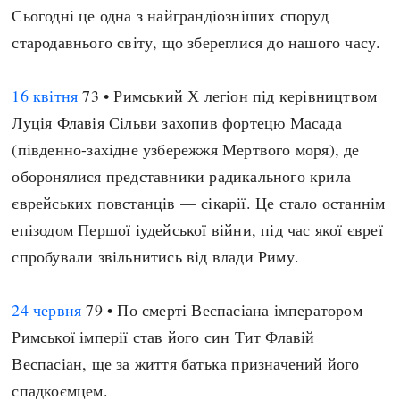
Сьогодні це одна з найграндіозніших споруд
стародавнього світу, що збереглися до нашого часу.
16 квітня
73 • Римський Х легіон під керівництвом
Луція Флавія Сільви захопив фортецю Масада
(південно-західне узбережжя Мертвого моря), де
оборонялися представники радикального крила
єврейських повстанців — сікарії. Це стало останнім
епізодом Першої іудейської війни, під час якої євреї
спробували звільнитись від влади Риму.
24 червня
79 • По смерті Веспасіана імператором
Римської імперії став його син Тит Флавій
Веспасіан, ще за життя батька призначений його
спадкоємцем.