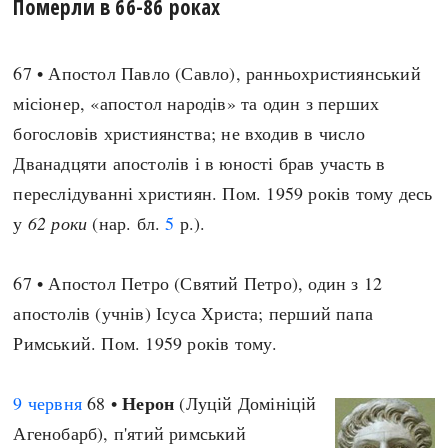
Померли в 66-86 роках
67 • Апостол Павло (Савло), ранньохристиянський
місіонер, «апостол народів» та один з перших
богословів християнства; не входив в число
Дванадцяти апостолів і в юності брав участь в
переслідуванні християн. Пом. 1959 років тому десь
у
62 роки
(нар. бл.
5
р.).
67 • Апостол Петро (Святий Петро), один з 12
апостолів (учнів) Ісуса Христа; перший папа
Римський. Пом. 1959 років тому.
Нерон
9 червня
68 •
(Луцій Домініцій
Агенобарб), п'ятий римський