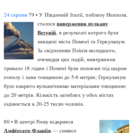
24 серпня
79 • У Південній Італії, поблизу Неаполя,
виверження вулкану
сталося
Везувій
, в результаті котрого були
знищені міста Помпеї та Геркуланум.
За свідченням Плінія молодшого,
очевидця цих подій, виверження
тривало 18 годин і Помпеї були поховані під шаром
попелу і лави товщиною до 5-6 метрів; Геркуланум
було накрито вулканічними матеріалами товщиною
до 20 метрів. Кількість загиблих у обох містах
оцінюється в 20-25 тисяч чоловік.
80 • В центрі Риму відкрився
Амфітеатр Флавіїв
— символ