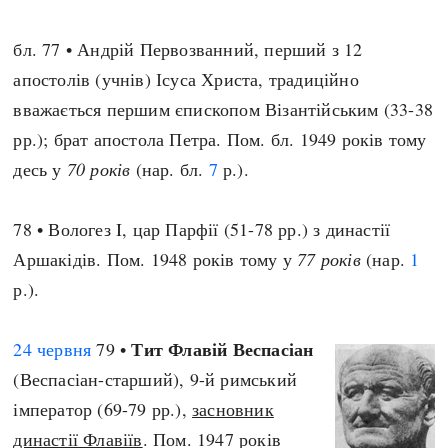
бл. 77 • Андрій Первозванний, перший з 12
апостолів (учнів) Ісуса Христа, традиційно
вважається першим єпископом Візантійським (33-38
рр.); брат апостола Петра. Пом. бл. 1949 років тому
десь у
70 років
(нар. бл.
7
р.).
78 • Вологез I, цар Парфії (51-78 рр.) з династії
Аршакідів. Пом. 1948 років тому у
77 років
(нар.
1
р.).
Тит Флавій Веспасіан
24 червня
79 •
(Веспасіан-старший), 9-й римський
імператор (69-79 рр.),
засновник
династії Флавіїв
. Пом. 1947 років