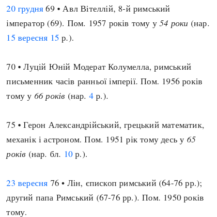
20 грудня
69 • Авл Вітеллій, 8-й римський
імператор (69). Пом. 1957 років тому у
54 роки
(нар.
15 вересня
15
р.).
70 • Луцій Юній Модерат Колумелла, римський
письменник часів ранньої імперії. Пом. 1956 років
тому у
66 років
(нар.
4
р.).
75 • Герон Александрійський, грецький математик,
механік і астроном. Пом. 1951 рік тому десь у
65
років
(нар. бл.
10
р.).
23 вересня
76 • Лін, єпископ римський (64-76 рр.);
другий папа Римський (67-76 рр.). Пом. 1950 років
тому.