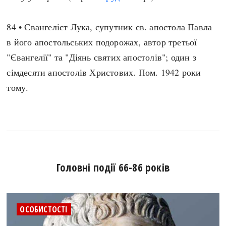
84 • Євангеліст Лука, супутник св. апостола Павла
в його апостольських подорожах, автор третьої
"Євангелії" та "Діянь святих апостолів"; один з
сімдесяти апостолів Христових. Пом. 1942 роки
тому.
Головні події 66-86 років
ОСОБИСТОСТІ