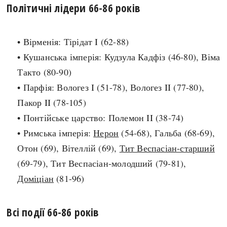
Політичні лідери 66-86 років
search
• Вірменія: Тірідат I (62-88)
• Кушанська імперія: Кудзула Кадфіз (46-80), Віма
Такто (80-90)
СЬОГОДНІ
ПОДКАСТИ
• Парфія: Вологез I (51-78), Вологез II (77-80),
ЗАГОЛОВКИ
КРУГЛІ ДАТИ
Пакор II (78-105)
ПРАВИЛА ЖИТТЯ
ФОТОІСТОРІЇ
• Понтійське царство: Полемон II (38-74)
ВИ (НЕ) ЗНАЛИ
ІНФОГРАФІКА
• Римська імперія:
Нерон
(54-68), Гальба (68-69),
КАРТИ
ПРЯМА МОВА
Отон (69), Вітеллій (69),
Тит Веспасіан-старший
НОТА БЕНЕ
МОЯ ІСТОРІЯ
(69-79), Тит Веспасіан-молодший (79-81),
Доміціан
(81-96)
Всі події 66-86 років
Рубрики
Україна
Авіація і космонавтика
Княжа доба