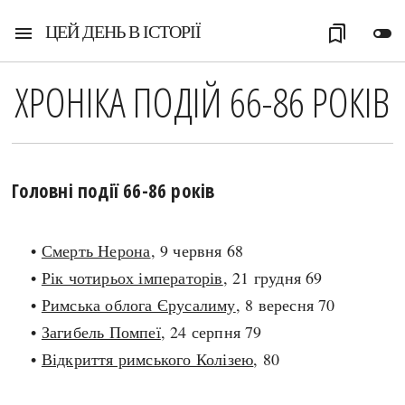
ЦЕЙ ДЕНЬ В ІСТОРІЇ
menu
bookmarks
toggle_off
ХРОНІКА ПОДІЙ 66-86 РОКІВ
Головні події 66-86 років
•
Смерть Нерона
, 9 червня 68
•
Рік чотирьох імператорів
, 21 грудня 69
•
Римська облога Єрусалиму
, 8 вересня 70
•
Загибель Помпеї
, 24 серпня 79
•
Відкриття римського Колізею
, 80