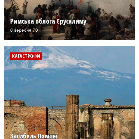
Римська облога Єрусалиму
8 вересня 70
КАТАСТРОФИ
Загибель Помпеї