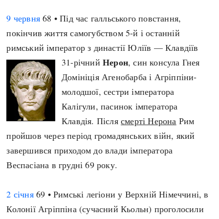
Архітектура і будівництво
Козацька доба
9 червня
68 • Під час галльського повстання,
Битви і війни
Українська революція
покінчив життя самогубством 5-й і останній
Катастрофи
Україна радянська
римський імператор з династії Юліїв — Клавдіїв
Кримінал
Україна незалежна
Нерон
31-річний
, син консула Гнея
Культура і мистецтво
ЗНО
Домініція Агенобарба і Агріппіни-
Людина і суспільство
молодшої, сестри імператора
Хронологія
Наука, освіта і техніка
Калігули, пасинок імператора
Античні часи
Особистості
Клавдія. Після
смерті Нерона
Рим
Темні віки
Подорожі і відкриття
пройшов через період громадянських війн, який
Високе Середньовіччя
Політика
завершився приходом до влади імператора
Пізнє Середньовіччя
Релігія
Веспасіана в грудні 69 року.
Нова історія
Розваги і дозвілля
Новітня історія
Спорт
2 січня
69 • Римські легіони у Верхній Німеччині, в
Наш час
Чудеса світу
Колонії Агріппіна (сучасний Кьольн) проголосили