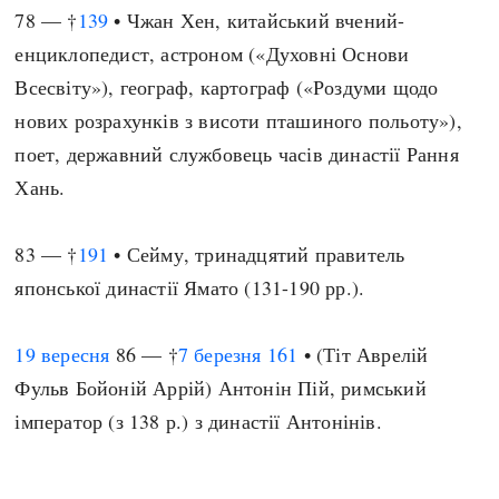
78 — †
139
• Чжан Хен, китайський вчений-
енциклопедист, астроном («Духовні Основи
Всесвіту»), географ, картограф («Роздуми щодо
нових розрахунків з висоти пташиного польоту»),
поет, державний службовець часів династії Рання
Хань.
83 — †
191
• Сейму, тринадцятий правитель
японської династії Ямато (131-190 рр.).
19 вересня
86 — †
7 березня
161
• (Тіт Аврелій
Фульв Бойоній Аррій) Антонін Пій, римський
імператор (з 138 р.) з династії Антонінів.