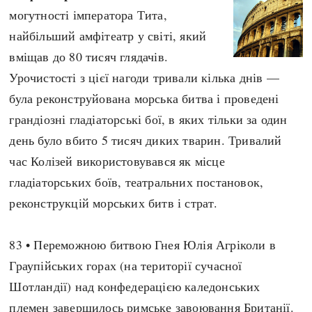
могутності імператора Тита,
найбільший амфітеатр у світі, який
вміщав до 80 тисяч глядачів.
Урочистості з цієї нагоди тривали кілька днів —
була реконструйована морська битва і проведені
грандіозні гладіаторські бої, в яких тільки за один
день було вбито 5 тисяч диких тварин. Тривалий
час Колізей використовувався як місце
гладіаторських боїв, театральних постановок,
реконструкцій морських битв і страт.
83 • Переможною битвою Гнея Юлія Агріколи в
Граупійських горах (на території сучасної
Шотландії) над конфедерацією каледонських
племен завершилось римське завоювання Британії.