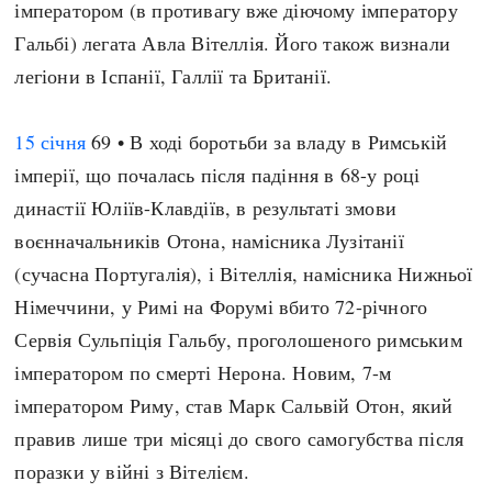
імператором (в противагу вже діючому імператору
Регіони
Індекси
Гальбі) легата Авла Вітеллія. Його також визнали
Австралія
Нові статті
легіони в Іспанії, Галлії та Британії.
Азія
Популярні статті
Америка
Всі статті
15 січня
69 • В ході боротьби за владу в Римській
А(нта)рктика
Визначальні події
імперії, що почалась після падіння в 68-у році
Африка
#Хештеги
династії Юліїв-Клавдіїв, в результаті змови
Європа
Автори
воєнначальників Отона, намісника Лузітанії
(сучасна Португалія), і Вітеллія, намісника Нижньої
done
Німеччини, у Римі на Форумі вбито 72-річного
Сервія Сульпіція Гальбу, проголошеного римським
імператором по смерті Нерона. Новим, 7-м
імператором Риму, став Марк Сальвій Отон, який
правив лише три місяці до свого самогубства після
поразки у війні з Вітелієм.