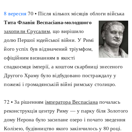
8 вересня
70 • Після кількох місяців облоги війська
Тита Флавія Веспасіана-молодшого
захопили Єрусалим
, що вирішило
долю Першої юдейської війни. У Римі
його успіх був відзначений тріумфом,
офіційним визнанням в якості
спадкоємця імперії, а коштом скарбниці знесеного
Другого Храму було відбудовано постраждалу у
пожежі і громадянській війні римську столицю.
72 • За рішенням
імператора Веспасіана
почалась
реконструкція центру Риму — у парку біля Золотого
дому Нерона було засипане озеро і почато зведення
Колізею, будівництво якого закінчилось у 80 році.