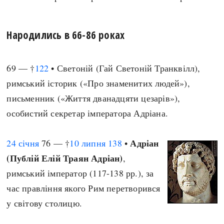
Народились в 66-86 роках
69 — †
122
• Светоній (Гай Светоній Транквілл),
римський історик («Про знаменитих людей»),
письменник («Життя дванадцяти цезарів»),
особистий секретар імператора Адріана.
Адріан
24 січня
76 — †
10 липня
138
•
(Публій Елій Траян Адріан)
,
римський імператор (117-138 рр.), за
час правління якого Рим перетворився
у світову столицю.