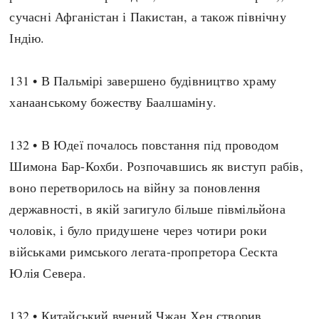
Регіони
Індекси
сучасні Афганістан і Пакистан, а також північну
Австралія
Нові статті
Індію.
Азія
Популярні статті
Америка
Всі статті
131 • В Пальмірі завершено будівництво храму
А(нта)рктика
Визначальні події
ханаанському божеству Баалшаміну.
Африка
#Хештеги
Європа
Автори
132 • В Юдеї почалось повстання під проводом
Шимона Бар-Кохби. Розпочавшись як виступ рабів,
воно перетворилось на війну за поновлення
done
державності, в якій загигуло більше півмільйона
чоловік, і було придушене через чотири роки
військами римського легата-пропретора Сескта
Юлія Севера.
132 • Китайський вчений Чжан Хен створив