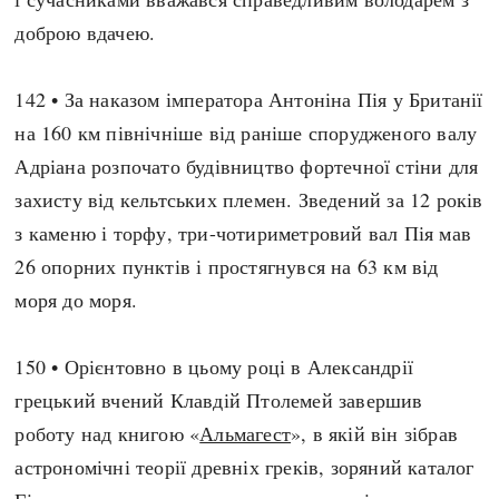
доброю вдачею.
142 • За наказом імператора Антоніна Пія у Британії
на 160 км північніше від раніше спорудженого валу
Адріана розпочато будівництво фортечної стіни для
захисту від кельтських племен. Зведений за 12 років
з каменю і торфу, три-чотириметровий вал Пія мав
26 опорних пунктів і простягнувся на 63 км від
моря до моря.
150 • Орієнтовно в цьому році в Александрії
грецький вчений Клавдій Птолемей завершив
роботу над книгою «
Альмагест
», в якій він зібрав
астрономічні теорії древніх греків, зоряний каталог