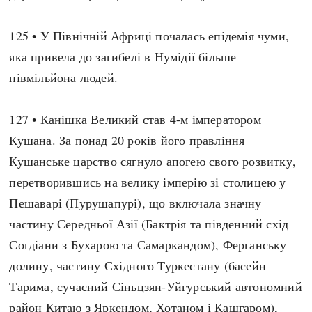
Архітектура і будівництво
Козацька доба
125 • У Північній Африці почалась епідемія чуми,
Битви і війни
Українська революція
яка привела до загибелі в Нумідії більше
Катастрофи
Україна радянська
півмільйона людей.
Кримінал
Україна незалежна
Культура і мистецтво
ЗНО
127 • Канішка Великий став 4-м імператором
Людина і суспільство
Хронологія
Кушана. За понад 20 років його правління
Наука, освіта і техніка
Античні часи
Кушанське царство сягнуло апогею свого розвитку,
Особистості
Темні віки
перетворившись на велику імперію зі столицею у
Подорожі і відкриття
Високе Середньовіччя
Пешаварі (Пурушапурі), що включала значну
Політика
Пізнє Середньовіччя
частину Середньої Азії (Бактрія та південний схід
Релігія
Нова історія
Согдіани з Бухарою та Самаркандом), Ферганську
Розваги і дозвілля
Новітня історія
долину, частину Східного Туркестану (басейн
Спорт
Наш час
Тарима, сучасний Сіньцзян-Уйгурський автономний
Чудеса світу
район Китаю з Яркендом, Хотаном і Кашгаром),