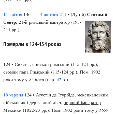
Септимій
11 квітня
146 — †
4 лютого
211
• (Луцій)
Север
, 21-й римський імператор (193-
211 рр.).
Померли в 124-154 роках
124 • Сикст I, єпископ римський (115-124 рр.);
сьомий папа Римський (115-124 рр.). Пом. 1902
роки тому у
82 роки
(нар.
42
р.).
19 червня
124 • Аґустін де Ітурбіде, мексиканський
військовик і державний діяч,
перший імператор
Мексики
(1822-23 рр.). Пом. 1902 роки тому у
1659