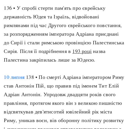
136 • У спробі стерти пам'ять про єврейську
державність Юдея та Ізраїль, відвойовані
римлянами під час Другого єврейського повстання,
за розпорядженням імператора Адріана приєднані
до Сирії і стали римською провінцією Палестинська
Сирія. Після її подрібнення в
193 році
назва
Палестина закріпилась лише за Юдеєю.
10 липня
138 • По смерті Адріана імператором Риму
став Антонін Пій, що правив під іменем Тит Елій
Адріан Антонін. Упродовж двадцяти років свого
правління, протягом якого він з великою пишністю
відсвяткував дев'ятисотий ювілейний рік міста
Риму, уникав воєн, вів оборонну політику розвитку
і сучасниками вважався справедливим володарем з