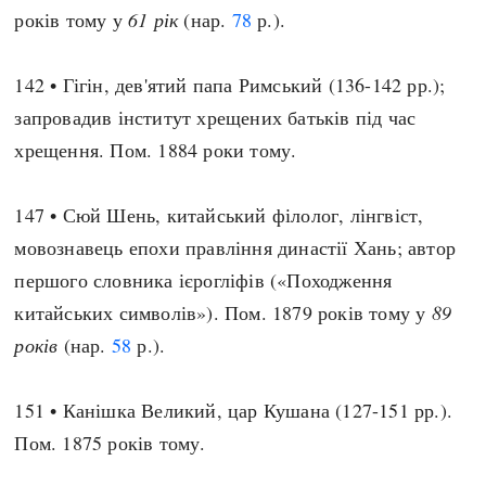
років тому у
61 рік
(нар.
78
р.).
142 • Гігін, дев'ятий папа Римський (136-142 рр.);
запровадив інститут хрещених батьків під час
хрещення. Пом. 1884 роки тому.
147 • Сюй Шень, китайський філолог, лінгвіст,
мовознавець епохи правління династії Хань; автор
першого словника ієрогліфів («Походження
китайських символів»). Пом. 1879 років тому у
89
років
(нар.
58
р.).
151 • Канішка Великий, цар Кушана (127-151 рр.).
Пом. 1875 років тому.