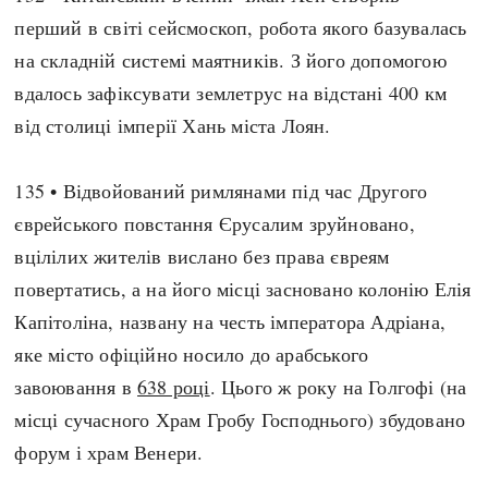
перший в світі сейсмоскоп, робота якого базувалась
на складній системі маятників. З його допомогою
вдалось зафіксувати землетрус на відстані 400 км
від столиці імперії Хань міста Лоян.
135 • Відвойований римлянами під час Другого
єврейського повстання Єрусалим зруйновано,
вцілілих жителів вислано без права євреям
повертатись, а на його місці засновано колонію Елія
Капітоліна, названу на честь імператора Адріана,
яке місто офіційно носило до арабського
завоювання в
638 році
. Цього ж року на Голгофі (на
місці сучасного Храм Гробу Господнього) збудовано
форум і храм Венери.