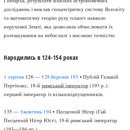
Гіппарха, результати власних астрономічних
досліджень і виклав геоцентричну систему Всесвіту
та математичну теорію руху планет навколо
нерухомої Землі, яка дозволяла обчислювати їх
розташування на небосхилі з високою точністю.
Народились в 124-154 роках
1 серпня
126 — †
28 березня
193
• Публій Гельвій
Пертінакс, 18-й
римський імператор
(193 р.);
перший імператор із вільновідпущенників.
135 — †
жовтень
194
• Песценній Нігер (Гай
Песценній Нігер Юст), 19-й римський імператор
(193—194 рр.).