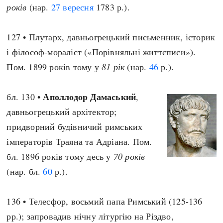
років
(нар.
27 вересня
1783 р.).
127 • Плутарх, давньогрецький письменник, історик
і філософ-мораліст («Порівняльні життєписи»).
Пом. 1899 років тому у
81 рік
(нар.
46
р.).
Аполлодор Дамаський
бл. 130 •
,
давньогрецький архітектор;
придворний будівничий римських
імператорів Траяна та Адріана. Пом.
бл. 1896 років тому десь у
70 років
(нар. бл.
60
р.).
136 • Телесфор, восьмий папа Римський (125-136
рр.); запровадив нічну літургію на Різдво,