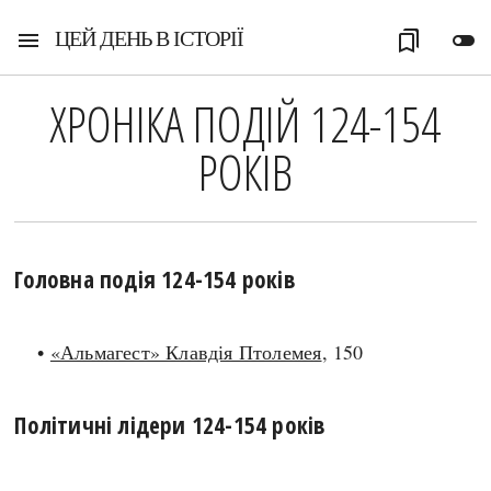
ЦЕЙ ДЕНЬ В ІСТОРІЇ
menu
bookmarks
toggle_off
ХРОНІКА ПОДІЙ 124-154
РОКІВ
Головна подія 124-154 років
•
«Альмагест» Клавдія Птолемея
, 150
Політичні лідери 124-154 років