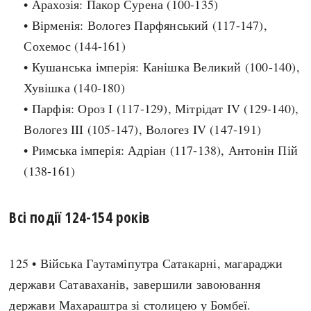
• Арахозія: Пакор Сурена (100-135)
• Вірменія: Вологез Парфянський (117-147),
search
Сохемос (144-161)
• Кушанська імперія: Канішка Великий (100-140),
Хувішка (140-180)
• Парфія: Ороз I (117-129), Мітрідат IV (129-140),
СЬОГОДНІ
ПОДКАСТИ
Вологез III (105-147), Вологез IV (147-191)
ЗАГОЛОВКИ
КРУГЛІ ДАТИ
• Римська імперія: Адріан (117-138), Антонін Пій
ПРАВИЛА ЖИТТЯ
ФОТОІСТОРІЇ
(138-161)
ВИ (НЕ) ЗНАЛИ
ІНФОГРАФІКА
КАРТИ
ПРЯМА МОВА
Всі події 124-154 років
НОТА БЕНЕ
МОЯ ІСТОРІЯ
125 • Війська Гаутаміпутра Сатакарні, магараджи
держави Сатаваханів, завершили завоювання
Рубрики
Україна
держави Махараштра зі столицею у Бомбеї.
Авіація і космонавтика
Княжа доба