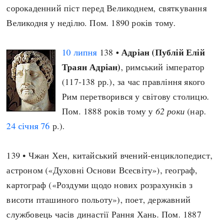
сорокаденний піст перед Великоднем, святкування
Великодня у неділю. Пом. 1890 років тому.
Адріан (Публій Елій
10 липня
138 •
Траян Адріан)
, римський імператор
(117-138 рр.), за час правління якого
Рим перетворився у світову столицю.
Пом. 1888 років тому у
62 роки
(нар.
24 січня
76
р.).
139 • Чжан Хен, китайський вчений-енциклопедист,
астроном («Духовні Основи Всесвіту»), географ,
картограф («Роздуми щодо нових розрахунків з
висоти пташиного польоту»), поет, державний
службовець часів династії Рання Хань. Пом. 1887