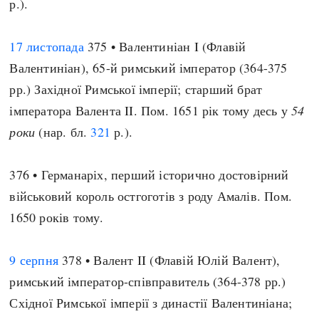
р.).
17 листопада
375 • Валентиніан I (Флавій
Валентиніан), 65-й римський імператор (364-375
рр.) Західної Римської імперії; старший брат
імператора Валента II. Пом. 1651 рік тому десь у
54
роки
(нар. бл.
321
р.).
376 • Германаріх, перший історично достовірний
військовий король остгоготів з роду Амалів. Пом.
1650 років тому.
9 серпня
378 • Валент II (Флавій Юлій Валент),
римський імператор-співправитель (364-378 рр.)
Східної Римської імперії з династії Валентиніана;