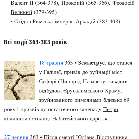
Валент II (364-378), Прокопій (365-366),
Феодосій
Архітектура і будівництво
Козацька доба
Великий
(379-395)
Битви і війни
Українська революція
• Східна Римська імперія: Аркадій (383-408)
Катастрофи
Україна радянська
Кримінал
Україна незалежна
Всі події 363-383 років
Культура і мистецтво
ЗНО
Людина і суспільство
Хронологія
Землетрус
18 травня
363 •
, що стався
Наука, освіта і техніка
Античні часи
у Галілеї, привів до руйнації міст
Особистості
Темні віки
Сефорі (Ципорі), Назарету, завадив
Подорожі і відкриття
Високе Середньовіччя
відбудові Єрусалимського Храму,
Політика
Пізнє Середньовіччя
зруйнованого римлянами близько 69
Релігія
Нова історія
року і призвів до остаточного занепаду
Петри
,
Розваги і дозвілля
Новітня історія
колишньої столиці Набатейського царства.
Спорт
Наш час
Чудеса світу
27 червня
363 • Після смерті Юліана Відступника