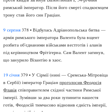
римський імператор. Після його смерті спадкоємцем
трону став його син Граціан.
9 серпня
378 • Відбулась Адріанопольська битва —
армія римського імператора Валента була вщент
розбита об'єднаними військами вестготів і аланів
під керівництвом Фрітігерна. Сам Валент загинув,
що занурило Візантію в хаос.
19 січня
379 • У Сірмії (нині — Сремська-Мітровіца
в Сербії) імператор Граціан
проголосив Феодосія
Флавія
співправителем східної частини Римської
імперії. Зумівши за два роки зупинити нашестя
готів, Феодосій тимчасово відновив єдність імперії,