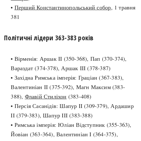
•
Перший Константинопольський собор
, 1 травня
search
381
Політичні лідери 363-383 років
СЬОГОДНІ
ПОДКАСТИ
• Вірменія: Аршак II (350-368), Пап (370-374),
ЗАГОЛОВКИ
КРУГЛІ ДАТИ
Вараздат (374-378), Аршак III (378-387)
ПРАВИЛА ЖИТТЯ
ФОТОІСТОРІЇ
• Західна Римська імперія: Граціан (367-383),
ВИ (НЕ) ЗНАЛИ
ІНФОГРАФІКА
Валентиніан II (375-392), Магн Максим (383-
КАРТИ
ПРЯМА МОВА
388),
Флавій Стиліхон
(383-408)
НОТА БЕНЕ
МОЯ ІСТОРІЯ
• Персія Сасанідів: Шапур II (309-379), Ардашир
II (379-383), Шапур III (383-388)
• Римська імперія: Юліан Відступник (355-363),
Рубрики
Україна
Йовіан (363-364), Валентиніан I (364-375),
Авіація і космонавтика
Княжа доба