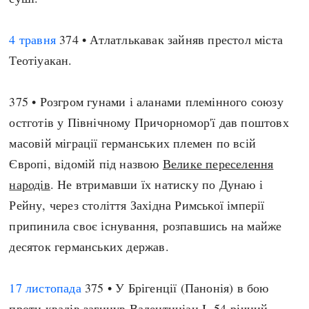
4 травня
374 • Атлатлькавак зайняв престол міста
Теотіуакан.
375 • Розгром гунами і аланами племінного союзу
остготів у Північному Причорномор'ї дав поштовх
масовій міграції германських племен по всій
Європі, відомій під назвою
Велике переселення
народів
. Не втримавши їх натиску по Дунаю і
Рейну, через століття Західна Римської імперії
припинила своє існування, розпавшись на майже
десяток германських держав.
17 листопада
375 • У Брігенції (Панонія) в бою
проти квадів загинув Валентиніан I, 54-річний