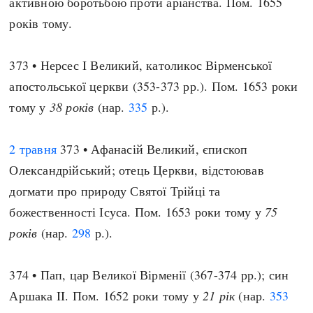
активною боротьбою проти аріанства. Пом. 1655
років тому.
373 • Нерсес I Великий, католикос Вірменської
апостольської церкви (353-373 рр.). Пом. 1653 роки
тому у
38 років
(нар.
335
р.).
2 травня
373 • Афанасій Великий, єпископ
Олександрійський; отець Церкви, відстоював
догмати про природу Святої Трійці та
божественності Ісуса. Пом. 1653 роки тому у
75
років
(нар.
298
р.).
374 • Пап, цар Великої Вірменії (367-374 рр.); син
Аршака II. Пом. 1652 роки тому у
21 рік
(нар.
353