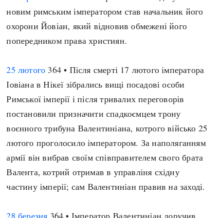
Регіони
Індекси
новим римським імператором став начальник його
Австралія
Нові статті
охорони Йовіан, який відновив обмежені його
Азія
Популярні статті
попередником права християн.
Америка
Всі статті
А(нта)рктика
Визначальні події
25 лютого
364 • Після смерті 17 лютого імператора
Африка
#Хештеги
Іовіана в Нікеї зібрались вищі посадові особи
Європа
Автори
Римської імперії і після тривалих переговорів
постановили призначити спадкоємцем трону
воєнного трибуна Валентиніана, котрого військо 25
done
лютого проголосило імператором. За наполяганням
армії він вибрав своїм співправителем свого брата
Валента, котрий отримав в управліня східну
частину імперії; сам Валентиніан правив на заході.
28 березня
364 • Імператор Валентиніан доручив