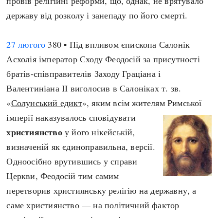
провів релігійні реформи, що, однак, не врятувало
державу від розколу і занепаду по його смерті.
27 лютого
380 • Під впливом єпископа Салонік
Асхолія імператор Сходу Феодосій за присутності
братів-співправителів Заходу Граціана і
Валентиніана II виголосив в Салоніках т. зв.
«
Солунський едикт
», яким всім жителям Римської
імперії наказувалось сповідувати
християнство
у його нікейській,
визначеній як єдиноправильна, версії.
Одноосібно врутившись у справи
Церкви, Феодосій тим самим
перетворив християнську релігію на державну, а
саме християнство — на політичний фактор