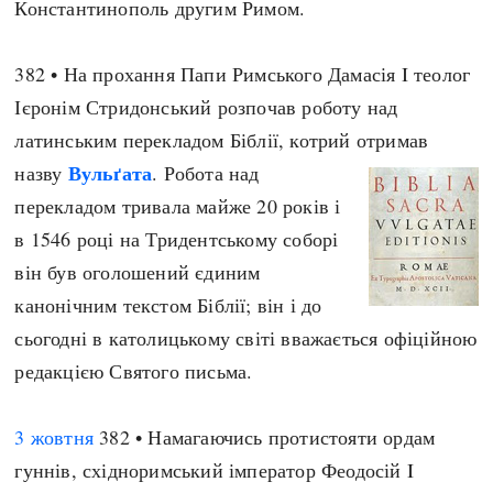
Константинополь другим Римом.
382 • На прохання Папи Римського Дамасія I теолог
Ієронім Стридонський розпочав роботу над
латинським перекладом Біблії, котрий отримав
Вульґата
назву
. Робота над
перекладом тривала майже 20 років і
в 1546 році на Тридентському соборі
він був оголошений єдиним
канонічним текстом Біблії; він і до
сьогодні в католицькому світі вважається офіційною
редакцією Святого письма.
3 жовтня
382 • Намагаючись протистояти ордам
гуннів, східноримський імператор Феодосій I