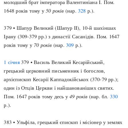
молодший брат імператора Валентиніана I. Пом.
1648 років тому у
50 років
(нар.
328
р.).
379 • Шапур Великий (Шапур II), 10-й шахіншах
Ірану (309-379 рр.) з династії Сасанідів. Пом. 1647
років тому у
70 років
(нар.
309
р.).
1 січня
379 • Василь Великий Кесарійський,
грецький церковний письменник і богослов,
архієпископ Кесарії Каппадокійськох (370-79 рр.);
один із Отців Церкви і найшанованіших святих.
Пом. 1647 років тому десь у
49 років
(нар. бл.
330
р.).
383 • Ульфіла, грецький єпископ і місіонер у землях