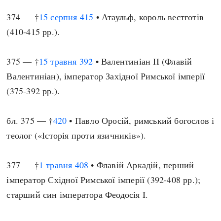
374 — †
15 серпня
415
• Атаульф, король вестготів
(410-415 рр.).
375 — †
15 травня
392
• Валентиніан II (Флавій
Валентиніан), імператор Західної Римської імперії
(375-392 рр.).
бл. 375 — †
420
• Павло Оросій, римський богослов і
теолог («Історія проти язичників»).
377 — †
1 травня
408
• Флавій Аркадій, перший
імператор Східної Римської імперії (392-408 рр.);
старший син імператора Феодосія I.