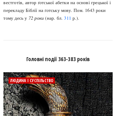
вестготів, автор ґотської абетки на основі грецької і
перекладу Біблії на ґотську мову. Пом. 1643 роки
тому десь у
72 роки
(нар. бл.
311
р.).
Головні події 363-383 років
ЛЮДИНА І СУСПІЛЬСТВО