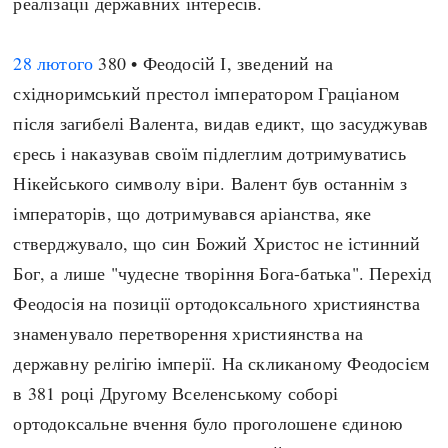
реалізації державних інтересів.
28 лютого
380 • Феодосій І, зведений на
східноримський престол імператором Граціаном
після загибелі Валента, видав едикт, що засуджував
єресь і наказував своїм підлеглим дотримуватись
Нікейського символу віри. Валент був останнім з
імператорів, що дотримувався аріанства, яке
стверджувало, що син Божий Христос не істинний
Бог, а лише "чудесне творіння Бога-батька". Перехід
Феодосія на позиції ортодоксального християнства
знаменувало перетворення християнства на
державну релігію імперії. На скликаному Феодосієм
в 381 році Другому Вселенському соборі
ортодоксальне вчення було проголошене єдиною