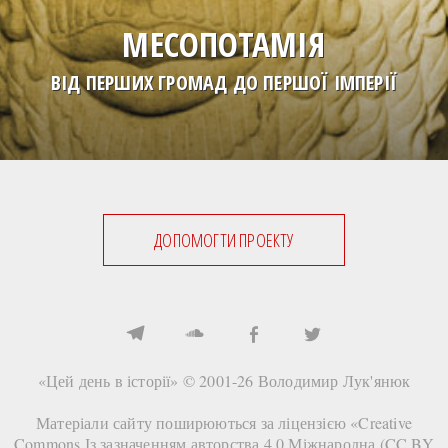
МЕСОПОТАМІЯ
ВІД ПЕРШИХ ГРОМАД ДО ПЕРШОЇ ІМПЕРІЇ
ДОПОМОГТИ ПРОЕКТУ
«Цей день в історії» © 2001-26
Володимир Лук'янюк
Матеріали сайту поширюються за ліцензією «
Creative
Commons Із зазначенням авторства 4.0 Міжнародна (CC BY