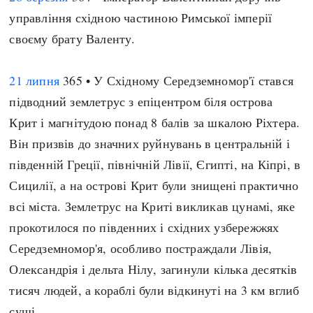
управління східною частиною Римської імперії
своєму брату Валенту.
21 липня
365 • У Східному Середземномор'ї стався
підводний землетрус з епіцентром біля острова
Крит і магнітудою понад 8 балів за шкалою Ріхтера.
Він призвів до значних руйнувань в центральній і
південній Греції, північній Лівії, Єгипті, на Кіпрі, в
Сицилії, а на острові Крит були знищені практично
всі міста. Землетрус на Криті викликав цунамі, яке
прокотилося по південних і східних узбережжях
Середземномор'я, особливо постраждали Лівія,
Олександрія і дельта Нілу, загинули кілька десятків
тисяч людей, а кораблі були відкинуті на 3 км вглиб
суші.