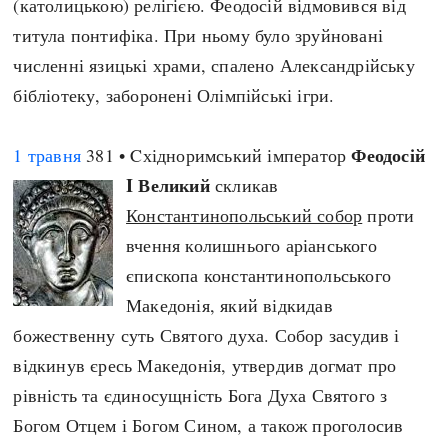
(католицькою) релігією. Феодосій відмовився від
титула понтифіка. При ньому було зруйновані
численні язицькі храми, спалено Александрійську
бібліотеку, заборонені Олімпійські ігри.
Феодосій
1 травня
381 • Cхідноримський імператор
I Великий
скликав
Константинопольський собор
проти
вчення колишнього аріанського
єпископа константинопольського
Македонія, який відкидав
божественну суть Святого духа. Собор засудив і
відкинув єресь Македонія, утвердив догмат про
рівність та єдиносущність Бога Духа Святого з
Богом Отцем і Богом Сином, а також проголосив