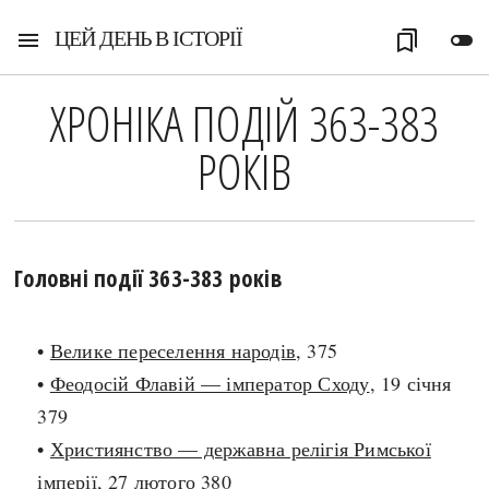
ЦЕЙ ДЕНЬ В ІСТОРІЇ
menu
bookmarks
toggle_off
ХРОНІКА ПОДІЙ 363-383
РОКІВ
Головні події 363-383 років
•
Велике переселення народів
, 375
•
Феодосій Флавій — імператор Сходу
, 19 січня
379
•
Християнство — державна релігія Римської
імперії
, 27 лютого 380