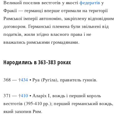
Великий поселив вестготів у якості
федератів
у
Фракії — германці вперше отримали на території
Римської імперії автономію, закріплену відповідним
договором. Германські племена були звільнені від
податків, жили згідно власного права і не
вважались римськими громадянами.
Народились в 363-383 роках
368 — †
434
• Руа (Ругіла), правитель гуннів.
371 — †
410
• Аларіх I, вождь і перший король
вестготів (395-410 рр.); перший германський вождь,
який захопив Рим.