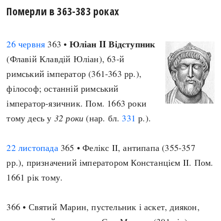
Померли в 363-383 роках
Юліан II Відступник
26 червня
363 •
(Флавій Клавдій Юліан), 63-й
римський імператор (361-363 рр.),
філософ; останній римський
імператор-язичник. Пом. 1663 роки
тому десь у
32 роки
(нар. бл.
331
р.).
22 листопада
365 • Фелікс II, антипапа (355-357
рр.), призначений імператором Констанцієм II. Пом.
1661 рік тому.
366 • Святий Марин, пустельник і аскет, диякон,