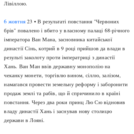
Лівіллою.
6 жовтня
23 • В результаті повстання "Червоних
брів" повалено і вбито у власному палаці 68-річного
імператора Ван Мана, засновника китайської
династії Сінь, котрий в 9 році прийшов да влади в
результі заколоту проти імператриці з династії
Хань. Ван Ман ввів державну монополію на
чеканку монети, торгівлю вином, сіллю, залізом,
намагався провести земельну реформу і заборонити
продаж землі та рабів, що й спричинило в країні
повстання. Через два роки принц Лю Сю відновив
владу династії Хань і заснував нову столицю
держави в Лояні.