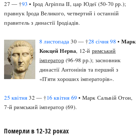
27 — †
93
• Ірод Агріппа II, цар Юдеї (50-70 рр.);
правнук Ірода Великого, четвертий і останній
правитель з династії Іродіадів.
Марк
8 листопада
30 — †
28 січня
98
•
Кокцей Нерва
, 12-й
римський
імператор
(96-98 рр.); засновник
династії Антонінів та перший з
«П'яти хороших імператорів».
25 квітня
32 — †
16 квітня
69
• Марк Сальвій Отон,
7-й римський імператор (69).
Померли в 12-32 роках