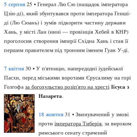
5 серпня
25 • Генерал Лю Сю (нащадок імператора
Цзін-ді), який збунтувався проти імператора Генші-
ді (Лю Сюань) і зумів підкорити частину держави
Хань, у місті Лан (нині — провінція Хебей в КНР)
проголосив створення імперії Східна Хань і став її
першим правителем під тронним іменем Гуан У-ді.
7 квітня
30 • У п'ятницю, напередодні іудейської
Пасхи, перед міськими воротами Єрусалиму на горі
Іісуса з
Голгофа
за богохульство розіп'ято на хресті
Назарета
.
18 жовтня
31 • Звинувачений у змові
проти
імператора Тиберія
, за вироком
римського сенату страчений