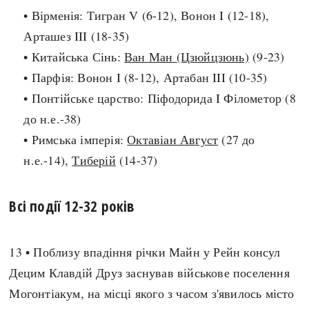
• Вірменія: Тигран V (6-12), Вонон I (12-18),
search
Арташез III (18-35)
• Китайська Сінь:
Ван Ман (Цзюйцзюнь)
(9-23)
• Парфія: Вонон I (8-12), Артабан III (10-35)
• Понтійське царство: Піфодорида I Філометор (8
СЬОГОДНІ
ПОДКАСТИ
до н.е.-38)
ЗАГОЛОВКИ
КРУГЛІ ДАТИ
• Римська імперія:
Октавіан Август
(27 до
ПРАВИЛА ЖИТТЯ
ФОТОІСТОРІЇ
н.е.-14),
Тиберій
(14-37)
ВИ (НЕ) ЗНАЛИ
ІНФОГРАФІКА
КАРТИ
ПРЯМА МОВА
Всі події 12-32 років
НОТА БЕНЕ
МОЯ ІСТОРІЯ
13 • Поблизу впадіння річки Майн у Рейн консул
Децим Клавдій Друз заснував військове поселення
Рубрики
Україна
Могонтіакум, на місці якого з часом з'явилось місто
Авіація і космонавтика
Княжа доба