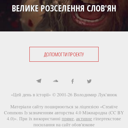
ВЕЛИКЕ РОЗСЕЛЕННЯ СЛОВ'ЯН
ДОПОМОГТИ ПРОЕКТУ
«Цей день в історії» © 2001-26
Володимир Лук'янюк
Матеріали сайту поширюються за ліцензією «
Creative
Commons Із зазначенням авторства 4.0 Міжнародна (CC BY
4.0)
». При їх використанні
пряме
,
активне
гіпертекстове
посилання на сайт
обов'язкове