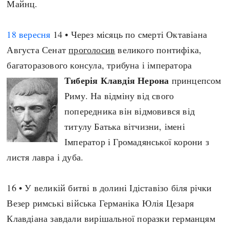
Майнц.
Архітектура і будівництво
Козацька доба
Битви і війни
Українська революція
18 вересня
14 • Через місяць по смерті Октавіана
Катастрофи
Україна радянська
Августа Сенат
проголосив
великого понтифіка,
Кримінал
Україна незалежна
багаторазового консула, трибуна і імператора
Культура і мистецтво
ЗНО
Тиберія Клавдія Нерона
принцепсом
Людина і суспільство
Риму. На відміну від свого
Хронологія
Наука, освіта і техніка
попередника він відмовився від
Античні часи
Особистості
титулу Батька вітчизни, імені
Темні віки
Подорожі і відкриття
Імператор і Громадянської корони з
Високе Середньовіччя
Політика
листя лавра і дуба.
Пізнє Середньовіччя
Релігія
Нова історія
Розваги і дозвілля
16 • У великій битві в долині Ідіставізо біля річки
Новітня історія
Спорт
Везер римські війська Германіка Юлія Цезаря
Наш час
Чудеса світу
Клавдіана завдали вирішальної поразки германцям