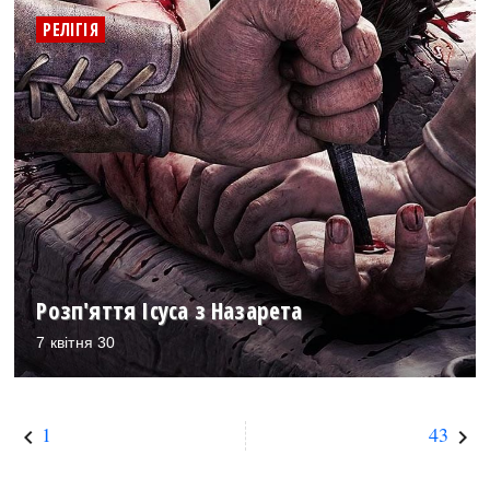
РЕЛІГІЯ
Розп'яття Ісуса з Назарета
7 квітня 30
1
43
keyboard_arrow_left
keyboard_arrow_right