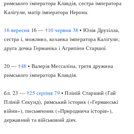
римського імператора Клавдія, сестра імператора
Калігули, матір імператора Нерона.
16 вересня
16 — †
10 червня
38
• Юлія Друзілла,
сестра і, можливо, коханка імператора Калігули;
друга дочка Германіка і Агрипіни Старшої.
20 — †
48
• Валерія Мессаліна, третя дружина
римського імператора Клавдія.
бл. 23 — †
25 серпня
79
• Пліній Старший (Гай
Пліній Секунд), римський історик («Германські
війни»), письменник («Природнича історія»),
державний та військовий діяч.