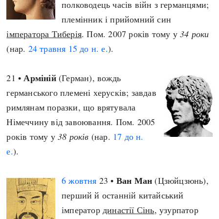
полководець часів війн з германцями;
племінник і прийомний син
імператора Тиберія
. Пом. 2007 років тому у
34 роки
(нар.
24 травня
15 до н. е.
).
Арміній
21 •
(Герман), вождь
германського племені херусків; завдав
римлянам поразки, що врятувала
Німеччину від завоювання. Пом. 2005
років тому у
38 років
(нар.
17 до н.
е.
).
Ван Ман
6 жовтня
23 •
(Цзюйцзюнь),
перший й останній китайський
імператор
династії Сінь
, узурпатор