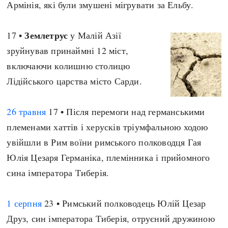
Армінія, які були змушені мігрувати за Ельбу.
Регіони
Індекси
Австралія
Нові статті
Землетрус
17 •
у Малій Азії
Азія
Популярні статті
зруйнував принаймні 12 міст,
Америка
Всі статті
включаючи колишню столицю
А(нта)рктика
Визначальні події
Лідійського царства місто Сарди.
Африка
#Хештеги
Європа
Автори
26 травня
17 • Після перемоги над германськими
племенами хаттів і херусків тріумфальною ходою
done
увійшли в Рим воїни римського полководця Гая
Юлія Цезаря Германіка, племінника і прийомного
сина імператора Тиберія.
1 серпня
23 • Римський полководець Юлій Цезар
Друз, син імператора Тиберія, отруєний дружиною