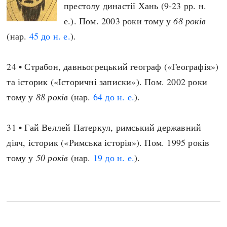
престолу династії Хань (9-23 рр. н.
е.). Пом. 2003 роки тому у
68 років
(нар.
45 до н. е.
).
24 • Страбон, давньогрецький географ («Географія»)
та історик («Історичні записки»). Пом. 2002 роки
тому у
88 років
(нар.
64 до н. е.
).
31 • Гай Веллей Патеркул, римський державний
діяч, історик («Римська історія»). Пом. 1995 років
тому у
50 років
(нар.
19 до н. е.
).