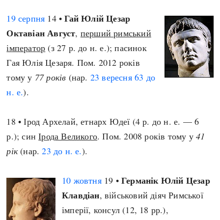
Гай Юлій Цезар
19 серпня
14 •
Октавіан Август
,
перший римський
імператор
(з 27 р. до н. е.); пасинок
Гая Юлія Цезаря. Пом. 2012 років
тому у
77 років
(нар.
23 вересня
63 до
н. е.
).
18 • Ірод Архелай, етнарх Юдеї (4 р. до н. е. — 6
р.); син
Ірода Великого
. Пом. 2008 років тому у
41
рік
(нар.
23 до н. е.
).
Германік Юлій Цезар
10 жовтня
19 •
Клавдіан
, військовий діяч Римської
імперії, консул (12, 18 рр.),