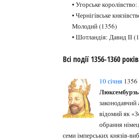
• Угорське королівство
• Чернігівське князівст
Молодий (1356)
• Шотландія: Давид II (
Всі події 1356-1360 років
10 січня
1356 
Люксембурзь
законодавчий 
відомий як «З
обрання німец
семи імперських князів-ви