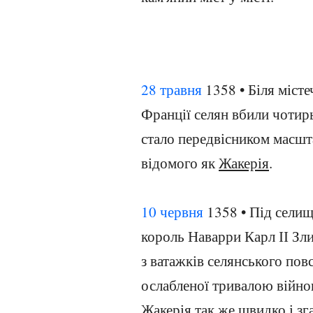
28 травня
1358 • Біля місте
Франції селян вбили чотирь
стало передвісником масшт
відомого як
Жакерія
.
10 червня
1358 • Під селищ
король Наварри Карл ІІ Зли
з ватажків селянського по
ослабленої тривалою війн
Жакерія
так же швидко і зг