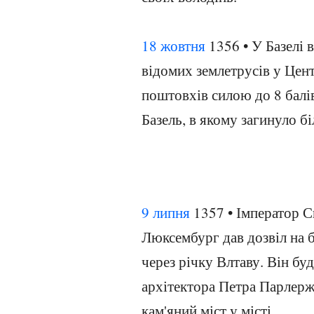
18 жовтня
1356 • У Базелі 
відомих землетрусів у Цент
поштовхів силою до 8 балі
Базель, в якому загинуло б
9 липня
1357 • Імператор С
Люксембург дав дозвіл на 
через річку Влтаву. Він бу
архітектора Петра Парлерж
кам'яний міст у місті.