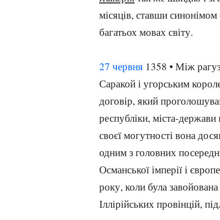
місяців, ставши синонімом
багатьох мовах світу.
27 червня
1358 • Між рагу
Саракой і угорським коро
договір, який проголошува
республіки, міста-держави
своєї могутності вона дос
одним з головних посередн
Османської імперії і європ
року, коли була завойован
Іллірійських провінцій, пі