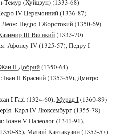
н-Темур (Хуйцзун) (1333-68)
Педро IV Церемонний (1336-87)
 і Леон: Педро I Жорстокий (1350-69)
Казимир III Великий
(1333-70)
ія: Афонсу IV (1325-57), Педру I
Жан II Добрий
(1350-64)
: Іван II Красний (1353-59), Дмитро
хан I Газі (1324-60),
Мурад I
(1360-89)
ерія: Карл IV Люксембург (1355-78)
я: Іоанн V Палеолог (1341-91),
1350-85), Матвій Кантакузин (1353-57)