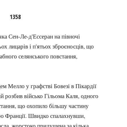
1358
чка Сен-Ле-д'Ессеран на півночі
ох лицарів і п'ятьох зброєносців, що
абного селянського повстання,
ем Мелло у графстві Бовезі в Пікардії
й розбив військо Гільома Каля, одного
встання, що охопило більшу частину
ою Франції. Швидко спалахнувши,
асла, жорстоко придушена за кілька