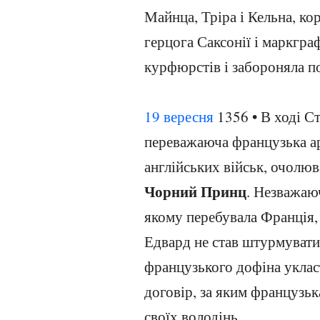
Майнца, Тріра і Кельна, ко
герцога Саксонії і маркгра
курфюрстів і забороняла п
19 вересня
1356 • В ході С
переважаюча французька ар
англійських військ, очолю
Чорний Принц
. Незважаю
якому перебувала Франція, 
Едвард не став штурмуват
французького дофіна укла
договір, за яким французьк
своїх володінь.