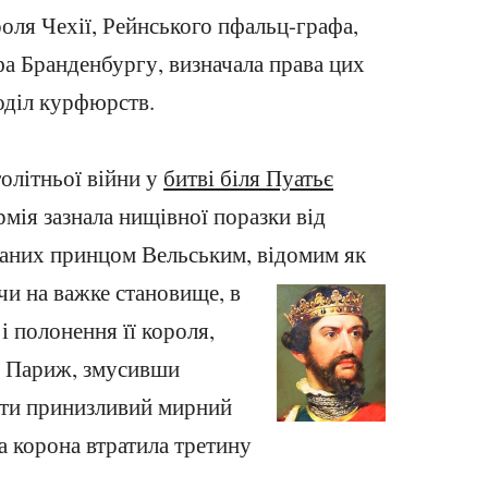
роля Чехії, Рейнського пфальц-графа,
фа Бранденбургу, визначала права цих
оділ курфюрств.
толітньої війни у
битві біля Пуатьє
мія зазнала нищівної поразки від
ваних принцом Вельським, відомим як
чи на важке становище, в
і полонення її короля,
и Париж, змусивши
сти принизливий мирний
а корона втратила третину