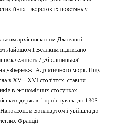
 стихійних і жорстоких повстань у
зським архієпископом Джованні
лем Лайошом I Великим підписано
в незалежність Дубровницької
 на узбережжі Адріатичного моря. Піку
ягла в XV—XVI століттях, ставши
иків в економічних стосунках
ейських держав, і проіснувала до 1808
а Наполеоном Бонапартом і увійшла до
длеглих Франції.