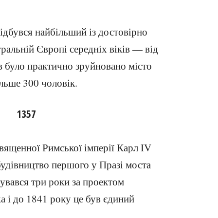
відбувся найбільший із достовірно
ральній Європі середніх віків — від
в було практично зруйновано місто
ільше 300 чоловік.
1357
вященної Римської імперії Карл IV
будівництво першого у Празі моста
дувався три роки за проектом
а і до 1841 року це був єдиний