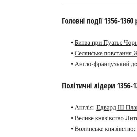
Головні події 1356-1360 
•
Битва при Пуатьє Чор
•
Селянське повстання 
•
Англо-французький дог
Політичні лідери 1356-1
• Англія:
Едвард III Пла
• Велике князівство Лит
• Волинське князівство