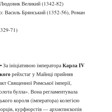
: Людовик Великий (1342-82)
во: Василь Брянський (1352-56), Роман
1329-71)
Карла IV
• За ініціативою імператора
кого
рейхстаг у Майнці прийняв
акт Священної Римської імперії,
олота булла». Вона регламентувала
ького короля (імператора) колегією
борців, курфюрстів — архиєпископів