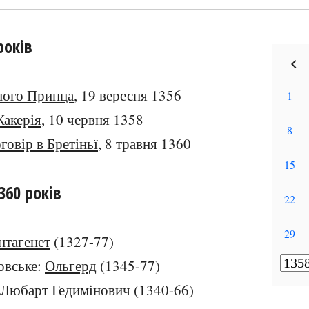
років
ного Принца
, 19 вересня 1356
Жакерія
, 10 червня 1358
овір в Бретіньї
, 8 травня 1360
360 років
нтагенет
(1327-77)
овське:
Ольгерд
(1345-77)
: Любарт Гедимінович (1340-66)