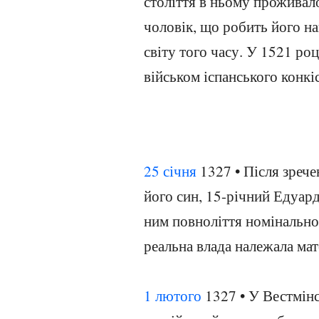
століття в ньому проживал
чоловік, що робить його н
світу того часу. У 1521 ро
військом іспанського конкі
25 січня
1327 • Після зрече
його син, 15-річний Едуард
ним повноліття номінально 
реальна влада належала мат
1 лютого
1327 • У Вестмінс