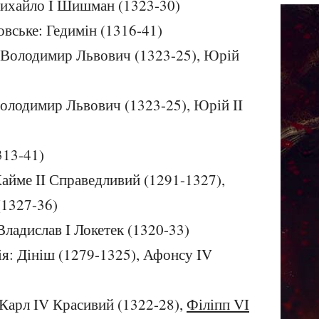
Михайло I Шишман (1323-30)
овське: Гедимін (1316-41)
: Володимир Львович (1323-25), Юрій
 Володимир Львович (1323-25), Юрій II
313-41)
Хайме II Справедливий (1291-1327),
(1327-36)
Владислав I Локетек (1320-33)
ія: Дініш (1279-1325), Афонсу IV
 Карл IV Красивий (1322-28),
Філіпп VI