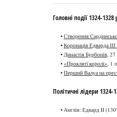
Головні події 1324-1328 
•
Створення Сардинсько
•
Коронація Едварда ІІІ
•
Династія Бурбонів
, 27
•
«Прокляті королі»
, 1
•
Перший Валуа на прес
Політичні лідери 1324-1
• Англія: Едвард II (130