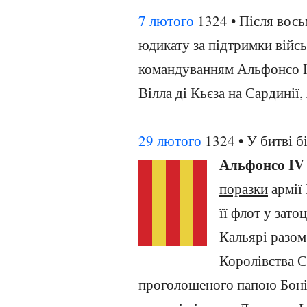
7 лютого
1324 • Після вось
юдикату за підтримки війсь
командуванням Альфонсо I
Вілла ді Кьєза на Сардинії,
29 лютого
1324 • У битві б
Альфонсо IV
поразки
армії 
її флот у зато
Кальярі разом
Королівства С
проголошеного папою Боніф