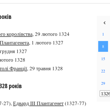
років
го королівства
, 29 лютого 1324
 Плантагенета
, 1 лютого 1327
 грудня 1327
 лютого 1328
толі Франції
, 29 травня 1328
328 років
7-27),
Едвард III Плантагенет
(1327-77)