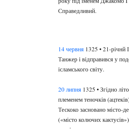
року під іменем Джакомо I
Справедливий.
14 червня
1325 • 21-річнй І
Танжер і відправився у подо
ісламського світу.
20 липня
1325 • Згідно літ
племенем теночків (ацтеків
Тескоко засновано місто-д
(«місто колючих кактусів»