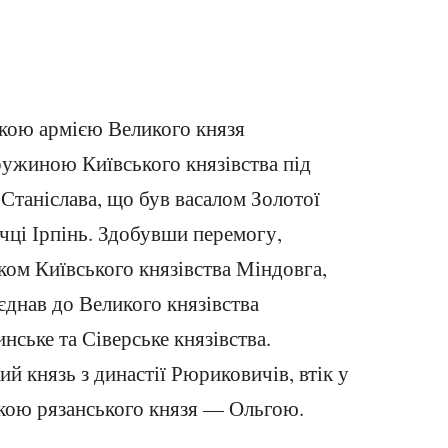
кою армією Великого князя
ружиною Київського князівства під
Станіслава, що був васалом Золотої
ічці Ірпінь. Здобувши перемогу,
ком Київського князівства Міндовга,
єднав до Великого князівства
нське та Сіверське князівства.
ий князь з династії Рюриковичів, втік у
чкою рязанського князя — Ольгою.