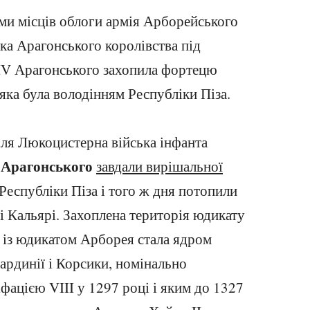
ми місців облоги армія Арборейського
ка Арагонського королівства під
V Арагонського захопила фортецю
 яка була володінням Республіки Піза.
іля Люкоцистерна війська інфанта
 Арагонського
завдали вирішальної
Республіки Піза і того ж дня потопили
ці Кальярі. Захоплена територія юдикату
 із юдикатом Арборея стала ядром
ардинії і Корсики, номінально
ацією VIII у 1297 році і яким до 1327