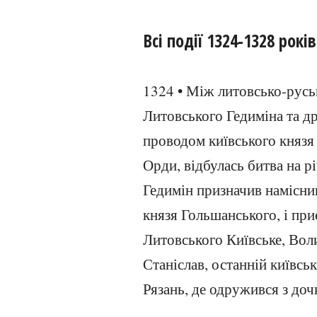
Всі події 1324-1328 років
1324 • Між литовсько-русь
Литовського Гедиміна та д
проводом київського князя 
Орди, відбулась битва на р
Гедимін призначив намісни
князя Гольшанського, і при
Литовського Київське, Воли
Станіслав, останній київськ
Рязань, де одружився з до