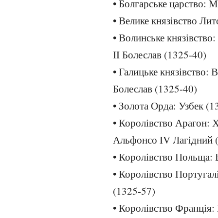
• Болгарське царство: 
• Велике князівство Лит
• Волинське князівство
II Болеслав (1325-40)
• Галицьке князівство:
Болеслав (1325-40)
• Золота Орда: Узбек (1
• Королівство Арагон: 
Альфонсо IV Лагідний 
• Королівство Польща: 
• Королівство Португал
(1325-57)
• Королівство Франція: