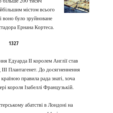
о більше 200 тисяч
айбільшим містом всього
ці воно було зруйноване
стадора Ернана Кортеса.
1327
ння Едуарда II королем Англії став
 III Плантагенет. До досягненнення
країною правила рада знаті, хоча
ері короля Ізабеллі Французькій.
терському абатстві в Лондоні на