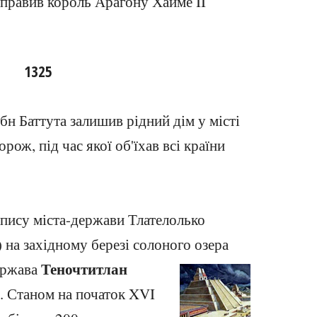
 правив король Арагону Хайме II
1325
бн Баттута залишив рідний дім у місті
рож, під час якої об'їхав всі країни
опису міста-держави Тлателолько
) на західному березі солоного озера
Теночтитлан
ержава
). Станом на початок XVI