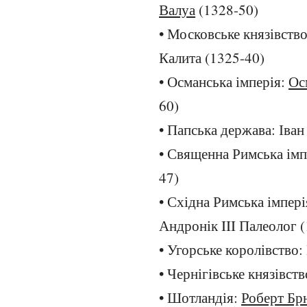
Валуа
(1328-50)
• Московське князівств
Калита (1325-40)
• Османська імперія:
Ос
60)
• Папська держава: Іван
• Священна Римська імп
47)
• Східна Римська імпері
Андронік III Палеолог 
• Угорське королівство:
• Чернігівське князівс
• Шотландія:
Роберт Бр