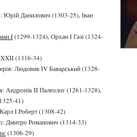
о: Юрій Данилович (1303-25), Іван
ман I
(1299-1324), Орхан I Газі (1324-
 XXII (1316-34)
ерія: Людовик IV Баварський (1328-
я: Андронік II Палеолог (1261-1328),
(1325-41)
 Карл I Роберт (1308-42)
тво: Дмитро Романович (1314-33)
юс
(1306-29)