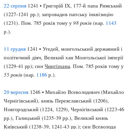
22 серпня
1241 • Григорій IX, 177-й папа Римський
(1227-1241 рр.); запровадив папську інквізицію
(1231). Пом. 785 років тому у
98 років
(нар.
1143
р.).
11 грудня
1241 • Угедей, монгольський державний і
політичний діяч, Великий хан Монгольської імперії
(1229-41 рр); син
Чингізхана
. Пом. 785 років тому у
55 років
(нар.
1186
р.).
20 вересня
1246 • Михайло Всеволодович (Михайло
Чернігівський), князь Переяславський (1206),
Новгородський (1224, 1229), Чернігівський (1223-46
рр.), Галицький (1235-39 рр.), Великий князь
Київський (1238-39, 1241-43 рр.); син Всеволода