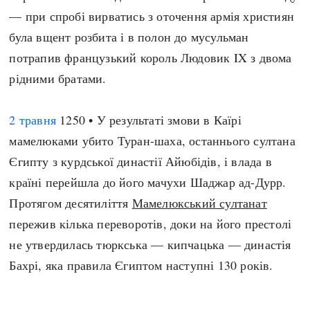
— при спробі вирватись з оточення армія християн
була вщент розбита і в полон до мусульман
потрапив французький король Людовик IX з двома
рідними братами.
2 травня
1250 • У результаті змови в Каїрі
мамелюками убито Туран-шаха, останнього султана
Єгипту з курдської династії Айюбідів, і влада в
країні перейшла до його мачухи Шаджар ад-Дурр.
Протягом десятиліття
Мамелюкський султанат
пережив кілька переворотів, доки на його престолі
не утвердилась тюркська — кипчацька — династія
Бахрі, яка правила Єгиптом наступні 130 років.