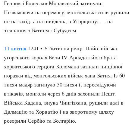
Генрик і Болеслав Моравський загинули.
Незважаючи на перемогу, монгольські сили рушили
не на захід, а на піввдень, в Угорщину, — на
з'єднання з Батиєм і Субудеєм.
11 квітня
1241 • У битві на річці Шайо війська
угорського короля Бели IV Арпада і його брата
хорватського герцога Коломана зазнали нищівної
поразки від монгольських військ хана Батия. Із 60
тисяч мадяр загинуло 50 тисяч і, переслідуючи
втікачів, монголи через 6 днів захопили Пешт.
Війська Кадана, внука Чингізхана, рушили далі в
Далмацію та Хорватію і на зворотному шляху
розорили Сербію та Болгарію.