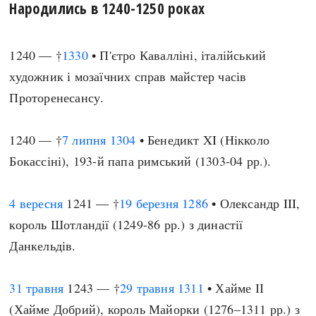
Народились в 1240-1250 роках
1240 — †
1330
• П'єтро Кавалліні, італійський
художник і мозаїчних справ майстер часів
Проторенесансу.
1240 — †
7 липня
1304
• Бенедикт XI (Нікколо
Бокассіні), 193-й папа римський (1303-04 рр.).
4 вересня
1241 — †
19 березня
1286
• Олександр III,
король Шотландії (1249-86 рр.) з династії
Данкельдів.
31 травня
1243 — †
29 травня
1311
• Хайме ІІ
(Хайме Добрий), король Майорки (1276–1311 рр.) з