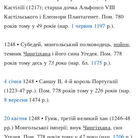
Кастіліїї (1217); старша дочка Альфонсо VIII
Кастільського і Елеонори Плантагенет. Пом. 780
років тому у
49 років
(нар.
1 червня
1197
р.).
1248 • Субедей, монгольський полководець,
нойон
,
темник
Чингізхана
і його сина Угедея. Пом. 778
років тому десь у
73 роки
(нар. бл.
1175
р.).
4 січня
1248 • Саншу II, 4-й король Португалії
(1223-47 рр.). Пом. 778 років тому у
226 років
(нар.
8 вересня
1474 р.).
20 квітня
1248 • Гуюк, третій великий хан (1246-48
рр.) Монгольської імперії; внук
Чингізхана
, син
Угедея. Пом. 778 років тому у
42 роки
(нар.
1206
р.).