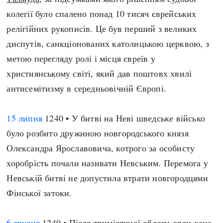
колегії було спалено понад 10 тисяч єврейських
релігійних рукописів. Це був перший з великих
диспутів, санкціонованих католицькою церквою, з
метою перегляду ролі і місця євреїв у
християнському світі, який дав поштовх хвилі
антисемітизму в середньовічній Європі.
15 липня
1240 • У битві на Неві шведське військо
було розбито дружиною новгородського князя
Олександра Ярославовича, котрого за особисту
хоробрість почали називати Невським. Перемога у
Невській битві не допустила втрати новгородцями
Фінської затоки.
6 грудня
1240 • Після тримісячної облоги орди хана