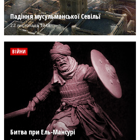
Падіння мусульманської Севільї
22 листопада 1248
ВІЙНИ
Битва при Ель-Мансурі