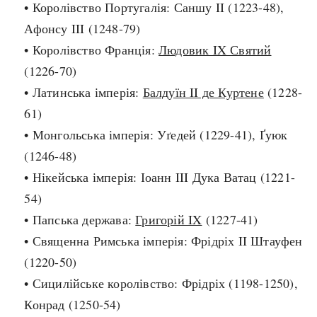
• Королівство Португалія: Саншу II (1223-48),
Регіони
Індекси
Австралія
Афонсу III (1248-79)
Нові статті
Азія
• Королівство Франція:
Людовик IX Святий
Популярні статті
Америка
(1226-70)
Всі статті
А(нта)рктика
• Латинська імперія:
Балдуїн II де Куртене
Визначальні події
(1228-
Африка
61)
#Хештеги
Європа
• Монгольська імперія: Уґедей (1229-41), Ґуюк
Автори
(1246-48)
• Нікейська імперія: Іоанн III Дука Ватац (1221-
done
54)
• Папська держава:
Григорій IX
(1227-41)
• Священна Римська імперія: Фрідріх II Штауфен
(1220-50)
• Сицилійське королівство: Фрідріх (1198-1250),
Конрад (1250-54)