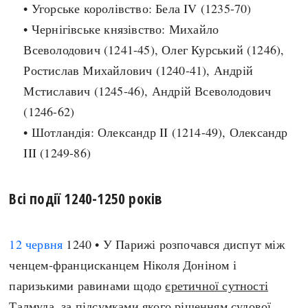
• Угорське королівство: Бела IV (1235-70)
• Чернігівське князівство: Михайло
Всеволодович (1241-45), Олег Курський (1246),
Ростислав Михайлович (1240-41), Андрій
Мстиславич (1245-46), Андрій Всеволодович
(1246-62)
• Шотландія: Олександр II (1214-49), Олександр
III (1249-86)
Всі події 1240-1250 років
12 червня
1240 • У Парижі розпочався диспут між
ченцем-францисканцем Ніколя Доніном і
паризькими равинами щодо
єретичної сутності
Талмуда
, за підсумками якого рішенням судової