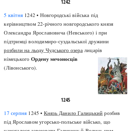
1242
5 квітня
1242 • Новгородські війська під
керівництвом 22-річного новгородського князя
Олександра Ярославовича (Невського) і при
підтримці володимиро-суздальської дружини
розбили на льоду Чудського озера
лицарів
Ордену мечоносців
німецького
(Лівонського).
1245
17 серпня
1245 •
Князь Данило Галицький
розбив
під Ярославом угорсько-польське військо, що
намагалося завоювати Галичину й Волинь чим