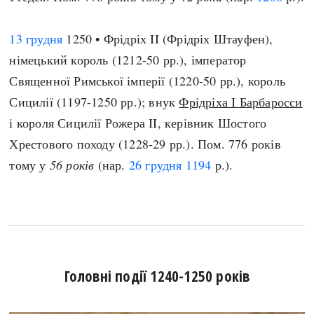
13 грудня
1250 • Фрідріх II (Фрідріх Штауфен),
німецький король (1212-50 рр.), імператор
Священної Римської імперії (1220-50 рр.), король
Сицилії (1197-1250 рр.); внук
Фрідріха I Барбаросси
і короля Сицилії Рожера II, керівник Шостого
Хрестового походу (1228-29 рр.). Пом. 776 років
тому у
56 років
(нар.
26 грудня
1194
р.).
Головні події 1240-1250 років