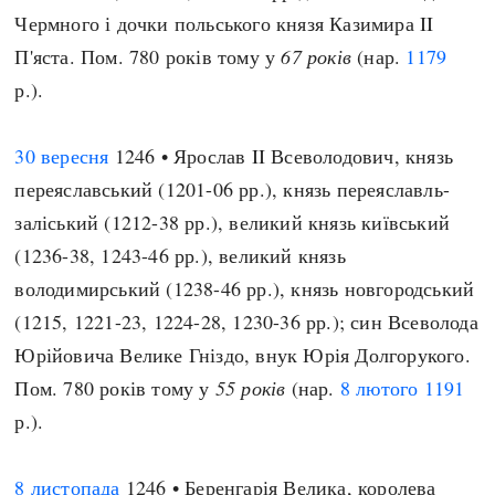
Чермного і дочки польського князя Казимира II
П'яста. Пом. 780 років тому у
67 років
(нар.
1179
р.).
30 вересня
1246 • Ярослав II Всеволодович, князь
переяславський (1201-06 рр.), князь переяславль-
заліський (1212-38 рр.), великий князь київський
(1236-38, 1243-46 рр.), великий князь
володимирський (1238-46 рр.), князь новгородський
(1215, 1221-23, 1224-28, 1230-36 рр.); син Всеволода
Юрійовича Велике Гніздо, внук Юрія Долгорукого.
Пом. 780 років тому у
55 років
(нар.
8 лютого
1191
р.).
8 листопада
1246 • Беренгарія Велика, королева