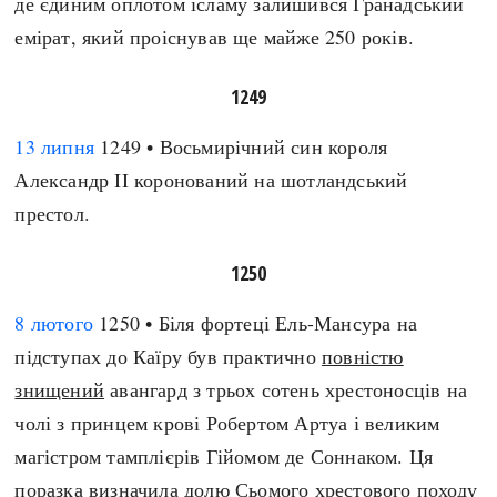
де єдиним оплотом ісламу залишився Гранадський
емірат, який проіснував ще майже 250 років.
1249
13 липня
1249 • Восьмирічний син короля
Александр II коронований на шотландський
престол.
1250
8 лютого
1250 • Біля фортеці Ель-Мансура на
підступах до Каїру був практично
повністю
знищений
авангард з трьох сотень хрестоносців на
чолі з принцем крові Робертом Артуа і великим
магістром тамплієрів Гійомом де Соннаком. Ця
поразка визначила долю Сьомого хрестового походу