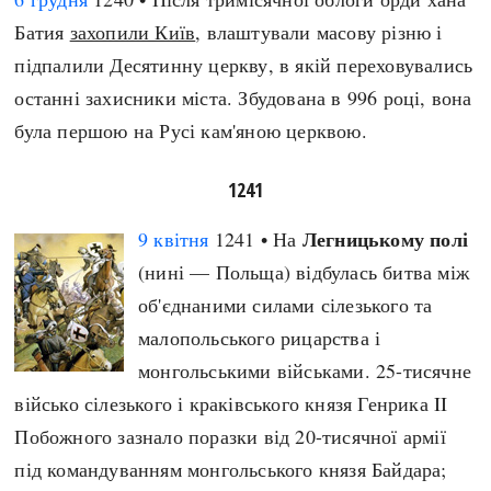
Батия
захопили Київ
, влаштували масову різню і
підпалили Десятинну церкву, в якій переховувались
останні захисники міста. Збудована в 996 році, вона
була першою на Русі кам'яною церквою.
1241
Легницькому полі
9 квітня
1241 • На
(нині — Польща) відбулась битва між
об'єднаними силами сілезького та
малопольського рицарства і
монгольськими військами. 25-тисячне
військо сілезького і краківського князя Генрика II
Побожного зазнало поразки від 20-тисячної армії
під командуванням монгольського князя Байдара;