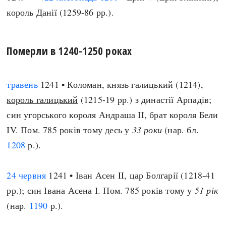
король Данії (1259-86 рр.).
Померли в 1240-1250 роках
травень
1241 • Коломан, князь галицький (1214),
король галицький
(1215-19 рр.) з династії Арпадів;
син угорського короля Андраша II, брат короля Бели
IV. Пом. 785 років тому десь у
33 роки
(нар. бл.
1208
р.).
24 червня
1241 • Іван Асен II, цар Болгарії (1218-41
рр.); син Івана Асена I. Пом. 785 років тому у
51 рік
(нар.
1190
р.).