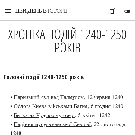
ЦЕЙ ДЕНЬ В ІСТОРІЇ
menu
bookmarks
toggle_off
ХРОНІКА ПОДІЙ 1240-1250
РОКІВ
Головні події 1240-1250 років
•
Паризький суд над Талмудом
, 12 червня 1240
•
Облога Києва військами Батия
, 6 грудня 1240
•
Битва на Чудському озері
, 5 квітня 1242
•
Падіння мусульманської Севільї
, 22 листопада
1248