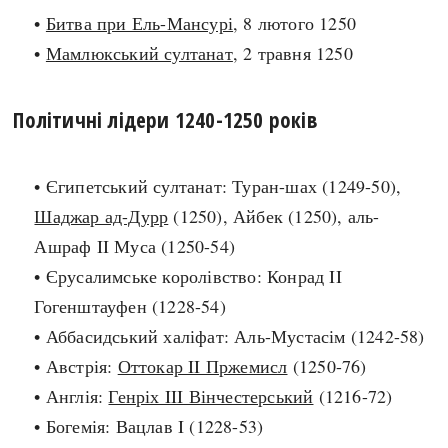
•
Битва при Ель-Мансурі
, 8 лютого 1250
search
•
Мамлюкський султанат
, 2 травня 1250
Політичні лідери 1240-1250 років
СЬОГОДНІ
ПОДКАСТИ
• Єгипетський султанат: Туран-шах (1249-50),
ЗАГОЛОВКИ
КРУГЛІ ДАТИ
Шаджар ад-Дурр
(1250), Айбек (1250), аль-
ПРАВИЛА ЖИТТЯ
ФОТОІСТОРІЇ
Ашраф II Муса (1250-54)
ВИ (НЕ) ЗНАЛИ
ІНФОГРАФІКА
• Єрусалимське королівство: Конрад II
КАРТИ
ПРЯМА МОВА
Гогенштауфен (1228-54)
НОТА БЕНЕ
МОЯ ІСТОРІЯ
• Аббасидський халіфат: Аль-Мустасім (1242-58)
• Австрія:
Оттокар II Пржемисл
(1250-76)
• Англія:
Генріх III Вінчестерський
(1216-72)
Рубрики
Україна
• Богемія: Вацлав I (1228-53)
Авіація і космонавтика
Княжа доба