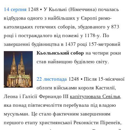
14 серпня
1248 • У Кьольні (Німеччина) почалась
відбудова одного з найбільших у Європі римо-
католицьких готичних соборів, збудованого у 873
році і постраждалого від пожежі у 1178-у. По
завершенні будівництва в 1437 році 157-метровий
Кьольнський собор
на чотири роки
став найвищою будівлею світу.
22 листопада
1248 • Після 15-місячної
облоги військами короля Кастилії,
Леона і Галісії Фернандо III
капітулювала Севілья
,
яка понад півтисячоліття перебувала під владою
мусульман. Це стало фактичним завершенням
першого етапу християнської Реконкісти Піренеїв,