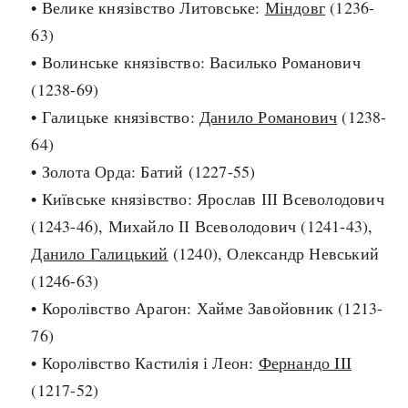
• Велике князівство Литовське:
Міндовг
(1236-
Архітектура і будівництво
Козацька доба
63)
Битви і війни
Українська революція
• Волинське князівство: Василько Романович
Катастрофи
Україна радянська
(1238-69)
Кримінал
Україна незалежна
• Галицьке князівство:
Данило Романович
(1238-
Культура і мистецтво
ЗНО
64)
Людина і суспільство
• Золота Орда: Батий (1227-55)
Хронологія
Наука, освіта і техніка
• Київське князівство: Ярослав ІІІ Всеволодович
Античні часи
Особистості
(1243-46), Михайло ІІ Всеволодович (1241-43),
Темні віки
Подорожі і відкриття
Данило Галицький
(1240), Олександр Невський
Високе Середньовіччя
Політика
(1246-63)
Пізнє Середньовіччя
Релігія
• Королівство Арагон: Хайме Завойовник (1213-
Нова історія
Розваги і дозвілля
76)
Новітня історія
Спорт
• Королівство Кастилія і Леон:
Фернандо III
Наш час
Чудеса світу
(1217-52)