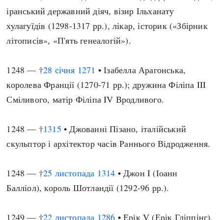
іранський державний діяч, візир Ільханату
хулагуїдів (1298-1317 рр.), лікар, історик («Збірник
літописів», «П'ять генеалогій»).
1248 — †
28 січня
1271
• Ізабелла Арагонська,
королева Франції (1270-71 рр.); дружина Філіпа III
Сміливого, матір Філіпа IV Вродливого.
1248 — †
1315
• Джованні Пізано, італійський
скульптор і архітектор часів Раннього Відродження.
1248 — †
25 листопада
1314
• Джон I (Іоанн
Балліол), король Шотландії (1292-96 рр.).
1249 — †
22 листопада
1286
• Ерік V (Ерік Гліппінг),