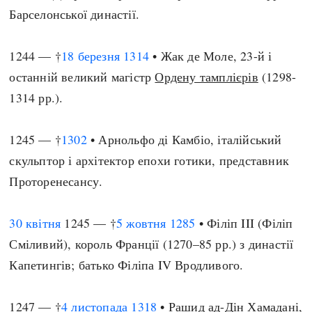
Барселонської династії.
1244 — †
18 березня
1314
• Жак де Моле, 23-й і
останній великий магістр
Ордену тамплієрів
(1298-
1314 рр.).
1245 — †
1302
• Арнольфо ді Камбіо, італійський
скульптор і архітектор епохи готики, представник
Проторенесансу.
30 квітня
1245 — †
5 жовтня
1285
• Філіп III (Філіп
Сміливий), король Франції (1270–85 рр.) з династії
Капетингів; батько Філіпа IV Вродливого.
1247 — †
4 листопада
1318
• Рашид ад-Дін Хамадані,