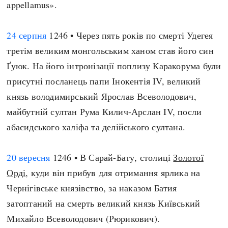
appellamus».
24 серпня
1246 • Через пять років по смерті Удегея
третім великим монгольським ханом став його син
Ґуюк. На його інтронізації поплизу Каракорума були
присутні посланець папи Інокентія IV, великий
князь володимирський Ярослав Всеволодович,
майбутній султан Рума Килич-Арслан IV, посли
абасидського халіфа та делійського султана.
20 вересня
1246 • В Сарай-Бату, столиці
Золотої
Орді
, куди він прибув для отримання ярлика на
Чернігівське князівство, за наказом Батия
затоптаний на смерть великий князь Київський
Михайло Всеволодович (Рюрикович).