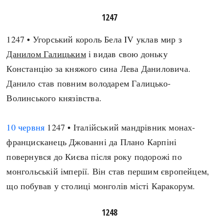
1247
1247 • Угорський король Бела IV уклав мир з
Данилом Галицьким
і видав свою доньку
Констанцію за княжого сина Лева Даниловича.
Данило став повним володарем Галицько-
Волинського князівства.
10 червня
1247 • Італійський мандрівник монах-
францисканець Джованні да Плано Карпіні
повернувся до Києва після року подорожі по
монгольській імперії. Він став першим європейцем,
що побував у столиці монголів місті Каракорум.
1248