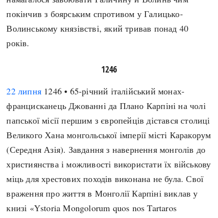
покінчив з боярським спротивом у Галицько-
Волинському князівстві, який тривав понад 40
років.
1246
22 липня
1246 • 65-річний італійський монах-
францисканець Джованні да Плано Карпіні на чолі
папської місії першим з європейців дістався столиці
Великого Хана монгольської імперії місті Каракорум
(Середня Азія). Завдання з навернення монголів до
християнства і можливості використати їх військову
міць для хрестових походів виконана не була. Свої
враження про життя в Монголії Карпіні виклав у
книзі «Ystoria Mongolorum quos nos Tartaros