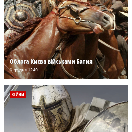
Облога Києва військами Батия
6 грудня 1240
ВІЙНИ