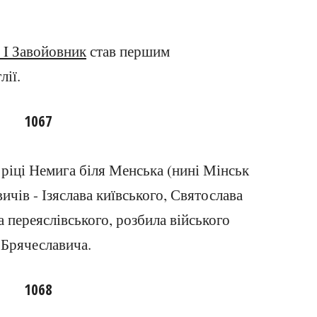
 I Завойовник
став першим
ії.
1067
 ріці Немига біля Менська (нині Мінськ
ичів - Ізяслава київського, Святослава
а переяслівського, розбила війського
 Брячеславича.
1068