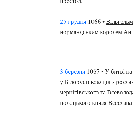
престол.
25 грудня
1066 •
Вільгельм
нормандським королем Англ
3 березня
1067 • У битві на
у Білорусі) коалція Ярослав
чернігівського та Всеволод
полоцького князя Всеслава