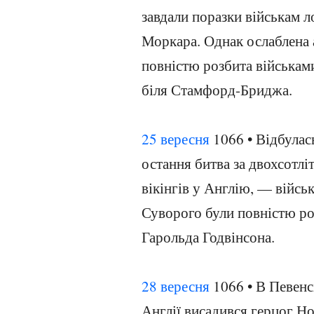
завдали поразки військам ло
Моркара. Однак ослаблена а
повністю розбита військами
біля Стамфорд-Бриджа.
25 вересня
1066 • Відбулас
остання битва за двохсотл
вікінгів у Англію, — війсь
Суворого були повністю ро
Гарольда Годвінсона.
28 вересня
1066 • В Певенс
Англії висадився герцог Н