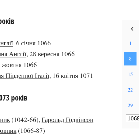
років
нглії
, 6 січня 1066
ня Англії
, 28 вересня 1066
4 жовтня 1066
 Південної Італії
, 16 квітня 1071
073 років
дник
(1042-66),
Гарольд Годвінсон
йовник
(1066-87)