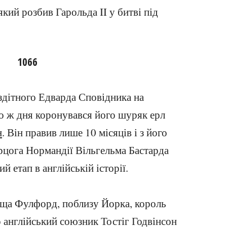
який розбив Гарольда II у битві під
1066
здітного Едварда Сповідника на
го ж дня коронувався його шуряк ерл
н
. Він правив лише 10 місяців і з його
ерцога Нормандії Вільгельма Бастарда
 етап в англійській історії.
ища Фулфорд, поблизу Йорка, король
го англійський союзник Тостіг Годвінсон