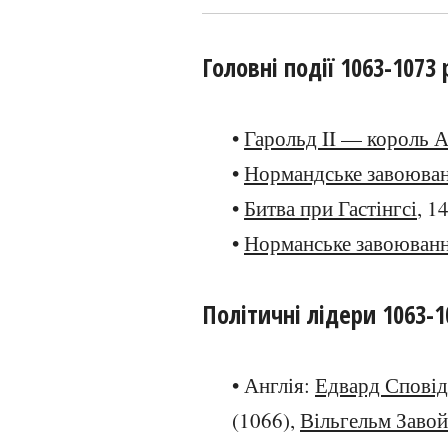
Головні події 1063-1073 
•
Гарольд II — король А
•
Нормандське завоюван
•
Битва при Гастінгсі
, 1
•
Норманське завоювання
Політичні лідери 1063-1
• Англія:
Едвард Спові
(1066),
Вільгельм Заво