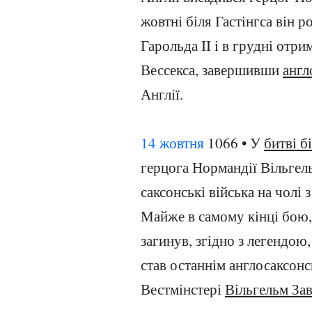
жовтні біля Гастінгса він р
Гарольда II і в грудні отр
Вессекса, завершивши
англ
Англії.
14 жовтня
1066 • У
битві б
герцога Нормандії Вільгел
саксонські війська на чолі 
Майже в самому кінці бою,
загинув, згідно з легендою,
став останнім англосаксон
Вестмінстері
Вільгельм За