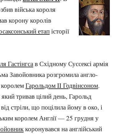
озбив війська короля
имав корону королів
осаксонський етап
історії
іля Гастінгса
в Східному Суссексі армія
ьма Завойовника розгромила англо-
з королем
Гарольдом II Годвінсоном
.
 який тривав цілий день, Гарольд
 від стріли, що поцілила йому в око, і
ським королем Англії — 25 грудня у
войовник
коронувався на англійський