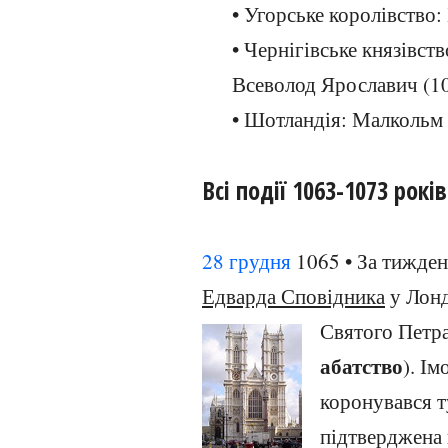
• Угорське королівство: 
• Чернігівське князівст
Всеволод Ярославич (1
• Шотландія: Малкольм 
Всі події 1063-1073 років
28 грудня
1065 • За тижден
Едварда Сповідника
у Лонд
Святого Петра
абатство
). Ім
коронувався т
підтверджена 