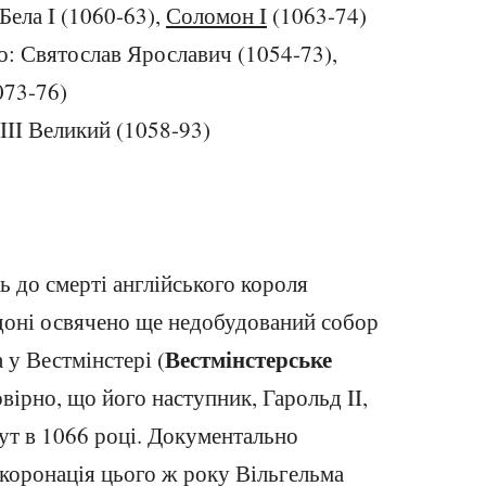
Бела I (1060-63),
Соломон I
(1063-74)
во: Святослав Ярославич (1054-73),
073-76)
III Великий (1058-93)
ь до смерті англійського короля
оні освячено ще недобудований собор
Вестмінстерське
 у Вестмінстері (
овірно, що його наступник, Гарольд II,
ут в 1066 році. Документально
коронація цього ж року Вільгельма