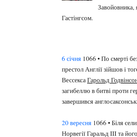
Завойовника, 
Гастінгсом.
6 січня
1066 • По смерті бе
престол Англії зійшов і то
Вессекса
Гарольд Годвінсо
загибеллю в битві проти г
завершився англосаксонський
20 вересня
1066 • Біля сел
Норвегії Гаральд III та йо