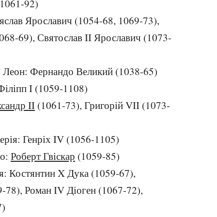
(1061-92)
Ізяслав Ярославич (1054-68, 1069-73),
068-69), Святослав II Ярославич (1073-
 і Леон: Фернандо Великий (1038-65)
Філіпп I (1059-1108)
сандр II
(1061-73), Григорій VII (1073-
ерія: Генріх IV (1056-1105)
во:
Роберт Гвіскар
(1059-85)
я: Костянтин X Дука (1059-67),
-78), Роман IV Діоген (1067-72),
7)