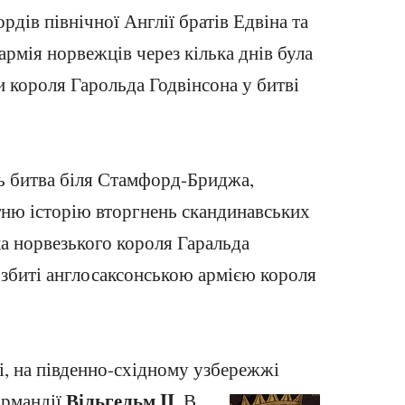
рдів північної Англії братів Едвіна та
рмія норвежців через кілька днів була
 короля Гарольда Годвінсона у битві
ь битва біля Стамфорд-Бриджа,
ітню історію вторгнень скандинавських
ка норвезького короля Гаральда
збиті англосаксонською армією короля
і, на південно-східному узбережжі
Вільгельм II
ормандії
. В