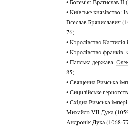
• Богемія: Вратислав ІІ 
• Київське князівство: 
Всеслав Брячиславич (1
76)
• Королівство Кастилія
• Королівство франків: 
• Папська держава:
Олек
85)
• Священна Римська імп
• Сицилійське герцогст
• Східна Римська імпері
Михайло VII Дука (1059
Андронік Дука (1068-7