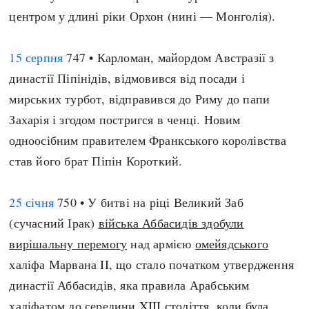
Регіони
Індекси
центром у длині ріки Орхон (нині — Монголія).
Австралія
Нові статті
Азія
Популярні статті
15 серпня
747 • Карломан, майордом Австразії з
Америка
Всі статті
династії Піпінідів, відмовився від посади і
А(нта)рктика
Визначальні події
мирських турбот, відправився до Риму до папи
Африка
#Хештеги
Захарія і згодом постригся в ченці. Новим
Європа
Автори
одноосібним правителем Франкського королівства
став його брат Піпін Короткий.
done
25 січня
750 • У битві на ріці Великий Заб
(сучасний Ірак)
війська Аббасидів здобули
вирішальну перемогу
над армією
омейядського
халіфа Марвана II, що стало початком утвердження
династії Аббасидів, яка правила Арабським
халіфатом до середини XIII століття, коли була