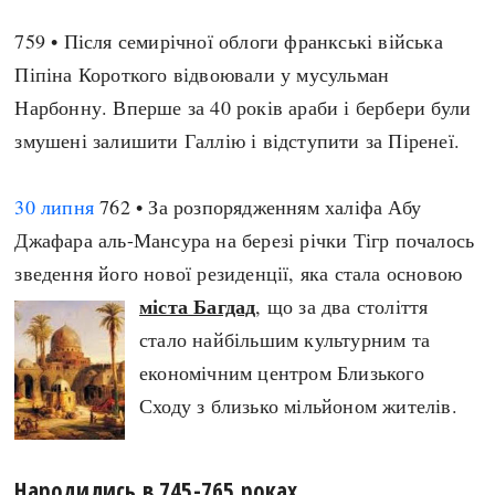
759 • Після семирічної облоги франкські війська
Піпіна Короткого відвоювали у мусульман
Нарбонну. Вперше за 40 років араби і бербери були
змушені залишити Галлію і відступити за Піренеї.
30 липня
762 • За розпорядженням халіфа Абу
Джафара аль-Мансура на березі річки Тігр почалось
зведення його нової резиденції, яка стала основою
міста Багдад
, що за два століття
стало найбільшим культурним та
економічним центром Близького
Сходу з близько мільйоном жителів.
Народились в 745-765 роках