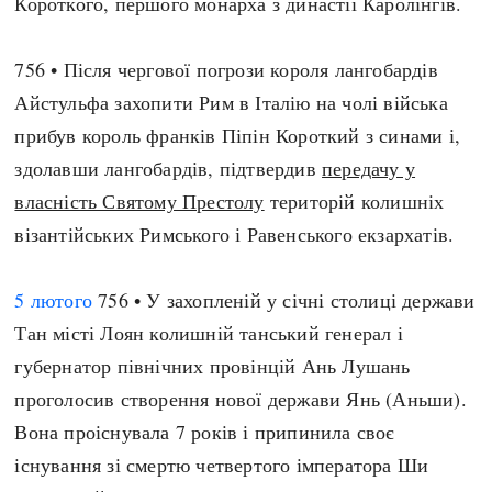
Короткого, першого монарха з династії Каролінгів.
756 • Після чергової погрози короля лангобардів
Айстульфа захопити Рим в Італію на чолі війська
прибув король франків Піпін Короткий з синами і,
здолавши лангобардів, підтвердив
передачу у
власність Святому Престолу
територій колишніх
візантійських Римського і Равенського екзархатів.
5 лютого
756 • У захопленій у січні столиці держави
Тан місті Лоян колишній танський генерал і
губернатор північних провінцій Ань Лушань
проголосив створення нової держави Янь (Аньши).
Вона проіснувала 7 років і припинила своє
існування зі смертю четвертого імператора Ши