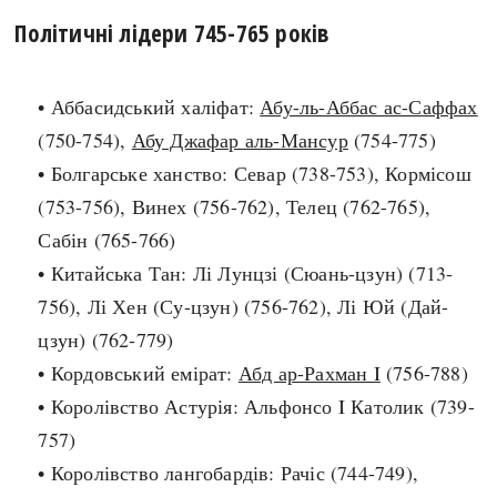
Політичні лідери 745-765 років
search
• Аббасидський халіфат:
Абу-ль-Аббас ас-Саффах
(750-754),
Абу Джафар аль-Мансур
(754-775)
• Болгарське ханство: Севар (738-753), Кормісош
СЬОГОДНІ
ПОДКАСТИ
(753-756), Винех (756-762), Телец (762-765),
ЗАГОЛОВКИ
КРУГЛІ ДАТИ
Сабін (765-766)
ПРАВИЛА ЖИТТЯ
ФОТОІСТОРІЇ
• Китайська Тан: Лі Лунцзі (Сюань-цзун) (713-
ВИ (НЕ) ЗНАЛИ
ІНФОГРАФІКА
756), Лі Хен (Су-цзун) (756-762), Лі Юй (Дай-
КАРТИ
ПРЯМА МОВА
цзун) (762-779)
НОТА БЕНЕ
МОЯ ІСТОРІЯ
• Кордовський емірат:
Абд ар-Рахман I
(756-788)
• Королівство Астурія: Альфонсо I Католик (739-
757)
Рубрики
Україна
• Королівство лангобардів: Рачіс (744-749),
Авіація і космонавтика
Княжа доба