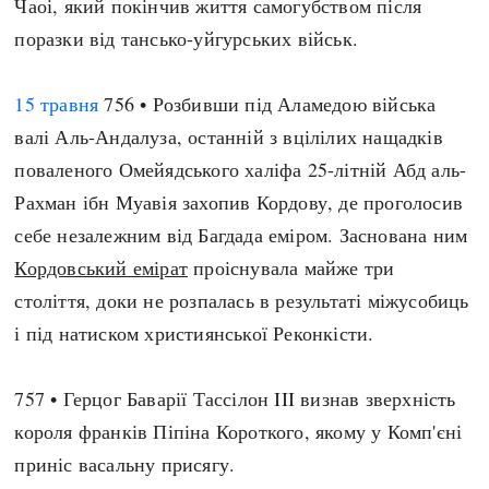
Чаоі, який покінчив життя самогубством після
поразки від тансько-уйгурських військ.
15 травня
756 • Розбивши під Аламедою війська
валі Аль-Андалуза, останній з вцілілих нащадків
поваленого Омейядського халіфа 25-літній Абд аль-
Рахман ібн Муавія захопив Кордову, де проголосив
себе незалежним від Багдада еміром. Заснована ним
Кордовський емірат
проіснувала майже три
століття, доки не розпалась в результаті міжусобиць
і під натиском християнської Реконкісти.
757 • Герцог Баварії Тассілон III визнав зверхність
короля франків Піпіна Короткого, якому у Комп'єні
приніс васальну присягу.