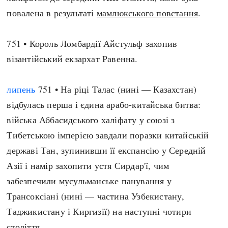
повалена в результаті
мамлюкського повстання
.
751 • Король Ломбардії Айстульф захопив
візантійський екзархат Равенна.
липень
751 • На ріці Талас (нині — Казахстан)
відбулась перша і єдина арабо-китайська битва:
війська Аббасидського халіфату у союзі з
Тибетською імперією завдали поразки китайській
державі Тан, зупинивши її експансію у Середній
Азії і намір захопити устя Сирдар'ї, чим
забезпечили мусульманське панування у
Трансоксіані (нині — частина Узбекистану,
Таджикистану і Киргизії) на наступні чотири
століття.