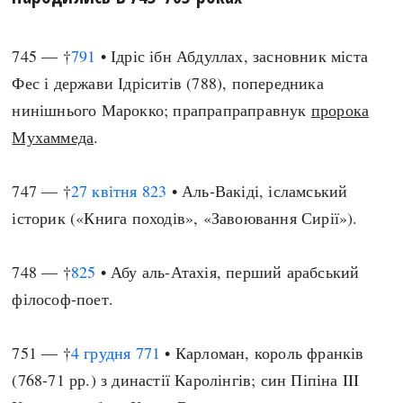
745 — †
791
• Ідріс ібн Абдуллах, засновник міста
Фес і держави Ідріситів (788), попередника
нинішнього Марокко; прапрапраправнук
пророка
Мухаммеда
.
747 — †
27 квітня
823
• Аль-Вакіді, ісламський
історик («Книга походів», «Завоювання Сирії»).
748 — †
825
• Абу аль-Атахія, перший арабський
філософ-поет.
751 — †
4 грудня
771
• Карломан, король франків
(768-71 рр.) з династії Каролінгів; син Піпіна III