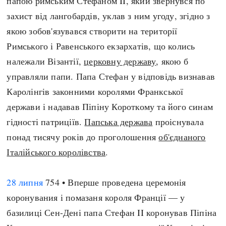
папою римським Стефаном II, який звернувся по
захист від лангобардів, уклав з ним угоду, згідно з
якою зобов'язувався створити на території
Римського і Равенського екзархатів, що колись
належали Візантії,
церковну державу
, якою б
управляли папи. Папа Стефан у відповідь визнавав
Каролінгів законними королями Франкської
держави і надавав Піпіну Короткому та його синам
гідності патриціїв.
Папська держава
проіснувала
понад тисячу років до проголошення
об'єднаного
Італійського королівства
.
28 липня
754 • Вперше проведена церемонія
коронувания і помазаня короля Франції — у
базилиці Сен-Дені папа Стефан II коронував Піпіна