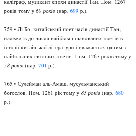
каліграф, музикант епохи династії Тан. Пом. 1267
років тому у
60 років
(нар.
699
р.).
759 • Лі Бо, китайський поет часів династії Тан;
належить до числа найбільш шанованих поетів в
історії китайської літератури і вважається одним з
найбільших світових поетів. Пом. 1267 років тому у
58 років
(нар.
701
р.).
765 • Сулейман аль-Амаш, мусульманський
богослов. Пом. 1261 рік тому у
85 років
(нар.
680
р.).