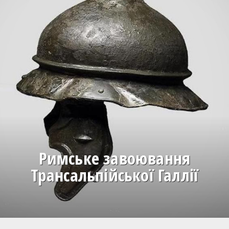
Римське завоювання
Трансальпійської Галлії