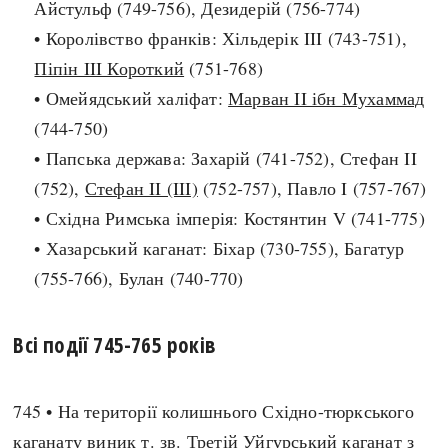
Айстульф (749-756), Дезидерій (756-774)
Архітектура і будівництво
Козацька доба
• Королівство франків: Хільдерік III (743-751),
Битви і війни
Українська революція
Піпін III Короткий
(751-768)
Катастрофи
Україна радянська
• Омейядський халіфат:
Марван II ібн Мухаммад
Кримінал
Україна незалежна
(744-750)
Культура і мистецтво
ЗНО
• Папська держава: Захарій (741-752), Стефан II
Людина і суспільство
(752),
Стефан II (III)
(752-757), Павло I (757-767)
Хронологія
Наука, освіта і техніка
• Східна Римська імперія: Костянтин V (741-775)
Античні часи
Особистості
• Хазарський каганат: Біхар (730-755), Багатур
Темні віки
Подорожі і відкриття
(755-766), Булан (740-770)
Високе Середньовіччя
Політика
Пізнє Середньовіччя
Релігія
Всі події 745-765 років
Нова історія
Розваги і дозвілля
Новітня історія
Спорт
Наш час
745 • На території колишнього Східно-тюркського
Чудеса світу
каганату виник т. зв. Третій Уйгурський каганат з