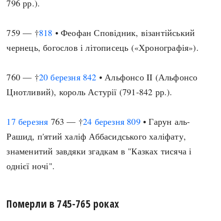
796 рр.).
759 — †
818
• Феофан Сповідник, візантійський
чернець, богослов і літописець («Хронографія»).
760 — †
20 березня
842
• Альфонсо II (Альфонсо
Цнотливий), король Астурії (791-842 рр.).
17 березня
763 — †
24 березня
809
• Гарун аль-
Рашид, п'ятий халіф Аббасидського халіфату,
знаменитий завдяки згадкам в "Казках тисяча і
однієї ночі".
Померли в 745-765 роках