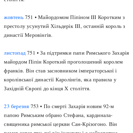
жовтень
751 • Майордомом Піпіном III Коротким з
престолу усунутий Хільдерік III, останній король з
династії Меровінгів.
листопад
751 • За підтримки папи Римського Захарія
майордом Піпін Короткий проголошений королем
франків. Він став засновником імператорської і
королівської династії Каролінгів, яка правила у
Західній Європі до кінця X століття.
23 березня
753 • По смерті Захарія новим 92-м
папою Римським обрано Стефана, кардинала-
священика римської церкви Сан-Крізогоно. Він
помер через три дні він інсульту і є найкоротше