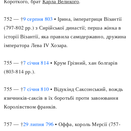
Короткого, брат
Карла Великого
.
752 — †
9 серпня
803
• Ірина, імператриця Візантії
(797-802 рр.) з Сирійської династії; перша жінка в
історії Візантії, яка правила самодержавно, дружина
імператора Лева IV Хозара.
755 — †
7 січня
814
• Крум Грізний, хан болгарів
(803-814 рр.).
755 — †
7 січня
810
• Відукінд Саксонський, вождь
язичників-саксів в їх боротьбі проти завоювання
Королівством франків.
757 — †
29 липня
796
• Оффа, король Мерсії (757-