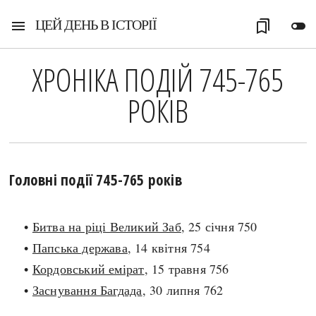
ЦЕЙ ДЕНЬ В ІСТОРІЇ
menu
bookmarks
toggle_off
ХРОНІКА ПОДІЙ 745-765
РОКІВ
Головні події 745-765 років
•
Битва на ріці Великий Заб
, 25 січня 750
•
Папська держава
, 14 квітня 754
•
Кордовський емірат
, 15 травня 756
•
Заснування Багдада
, 30 липня 762