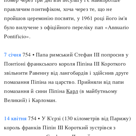
правлячим понтифіком, хоча через те, що не
пройшов церемонію посвяти, у 1961 році його ім'я
було вилучене з офіційного переліку пап «Annuario
Pontificio».
7 січня
754 • Папа римський Стефан III попросив у
Понтіоні франкського короля Піпіна III Короткого
звільнити Равенну від лангобардів і здійснив друге
помазання Піпіна на царство. Прийняли від папи
помазання й сини Піпіна
Карл
(в майбутньому
Великий) і Карломан.
14 квітня
754 • У К'єрзі (130 кілометрів від Парижу)
король франків Піпін III Короткий зустрівся з