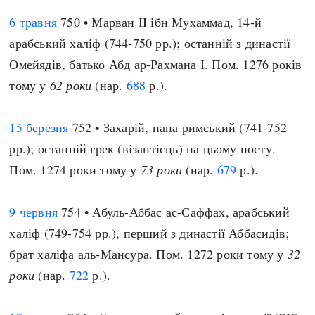
6 травня
750 • Марван II ібн Мухаммад, 14-й
арабський халіф (744-750 рр.); останній з династії
Омейядів
, батько Абд ар-Рахмана I. Пом. 1276 років
тому у
62 роки
(нар.
688
р.).
15 березня
752 • Захарій, папа римський (741-752
рр.); останній грек (візантієць) на цьому посту.
Пом. 1274 роки тому у
73 роки
(нар.
679
р.).
9 червня
754 • Абуль-Аббас ас-Саффах, арабський
халіф (749-754 рр.), перший з династії Аббасидів;
брат халіфа аль-Мансура. Пом. 1272 роки тому у
32
роки
(нар.
722
р.).