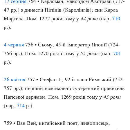
17 серпня
754 • Карломан, майордом Австразії (717-
47 рр.) з династії Піпінів (Каролінгів); син Карла
Мартела. Пом. 1272 роки тому у
44 роки
(нар.
710
р.).
4 червня
756 • Сьому, 45-й імператор Японії (724-
756 рр.). Пом. 1270 років тому у
55 років
(нар.
701
р.).
26 квітня
757 • Стефан II, 92-й папа Римський (752-
757 рр.); перший номінально суверенний правитель
Папської держави
. Пом. 1269 років тому у
43 роки
(нар.
714
р.).
759 • Ван Вей, китайський поет, живописець,