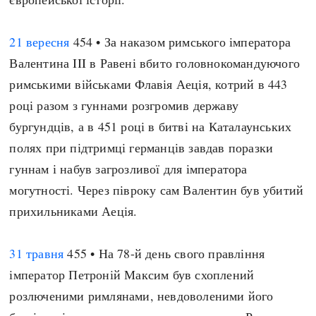
21 вересня
454 • За наказом римського імператора
Валентина III в Равені вбито головнокомандуючого
римськими військами Флавія Аеція, котрий в 443
році разом з гуннами розгромив державу
бургундців, а в 451 році в битві на Каталаунських
полях при підтримці германців завдав поразки
гуннам і набув загрозливої для імператора
могутності. Через півроку сам Валентин був убитий
прихильниками Аеція.
31 травня
455 • На 78-й день свого правління
імператор Петроній Максим був схоплений
розлюченими римлянами, невдоволеними його