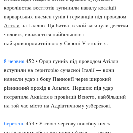
королівства вестготів зупинили навалу коаліції
варварських племен гунів і германців під проводом
Аттіли
на Галлію. Ця битва, в якій загинули десятки
чоловік, вважається найбільшою і
найкровопролитнішою у Європі V століття.
8 червня
452 • Орди гуннів під проводом Атілли
вступили на територію сучасної Італії — вони
нанесли удар з боку Паннонії через широкий
рівнинний прохід в Альпах. Першою під удар
потрапила Аквілея в провінції Венето, найбільший
на той час місто на Адріатичному узбережжі.
березень
453 • У свою чергову шлюбну ніч за
нез'ясованих обставин помер
Аттіла
— чи то