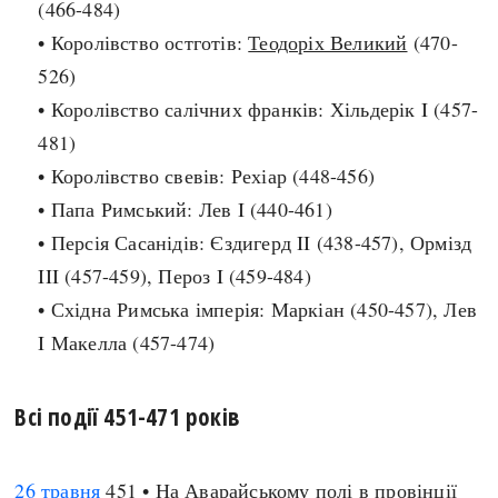
(466-484)
Архітектура і будівництво
Козацька доба
• Королівство остготів:
Теодоріх Великий
(470-
Битви і війни
Українська революція
526)
Катастрофи
Україна радянська
• Королівство салічних франків: Хільдерік I (457-
Кримінал
Україна незалежна
481)
Культура і мистецтво
ЗНО
• Королівство свевів: Рехіар (448-456)
Людина і суспільство
• Папа Римський: Лев I (440-461)
Хронологія
Наука, освіта і техніка
• Персія Сасанідів: Єздигерд II (438-457), Ормізд
Античні часи
Особистості
III (457-459), Пероз I (459-484)
Темні віки
Подорожі і відкриття
• Східна Римська імперія: Маркіан (450-457), Лев
Високе Середньовіччя
Політика
I Макелла (457-474)
Пізнє Середньовіччя
Релігія
Нова історія
Розваги і дозвілля
Всі події 451-471 років
Новітня історія
Спорт
Наш час
Чудеса світу
26 травня
451 • На Аварайському полі в провінції