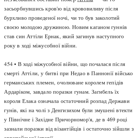
засьорбнувшись кров'ю від крововиливу після
бурхливо проведеної ночі, чи то був заколотий
своєю молодою дружиною. Новим каганом гуннів
став син Аттіли Ернак, який загинув наступного
року в ході міжусобної війни.
454 • В ході міжусобної війни, що почалася після
смерті Аттіли, у битві при Недао в Паннонії військо
германських племен, очолюване королем гепідів
Ардаріком, завдало поразки гунам. Загибель їх
короля Елака означала остаточний розпад Держави
гунів, які на чолі з Денгизихом були змушені втекти
у Північне і Західне Причорномор'я, де в 469 році
зазнали поразки від візантійців і остаточно зійшли з
європейської історії.