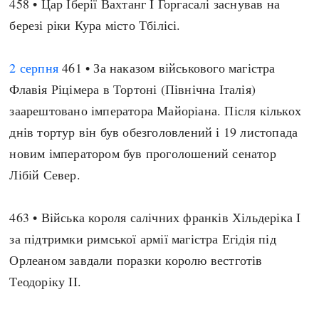
458 • Цар Іберії Вахтанг I Горгасалі заснував на
березі ріки Кура місто Тбілісі.
2 серпня
461 • За наказом військового магістра
Флавія Ріцімера в Тортоні (Північна Італія)
заарештовано імператора Майоріана. Після кількох
днів тортур він був обезголовлений і 19 листопада
новим імператором був проголошений сенатор
Лібій Север.
463 • Війська короля салічних франків Хільдеріка I
за підтримки римської армії магістра Егідія під
Орлеаном завдали поразки королю вестготів
Теодоріку II.