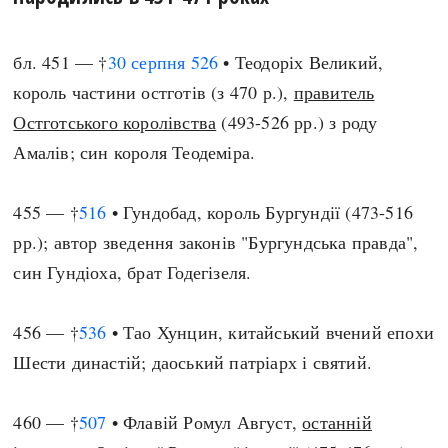
бл. 451 — †
30 серпня
526
• Теодоріх Великий,
король частини остготів (з 470 р.),
правитель
Остготського королівства
(493-526 рр.) з роду
Амалів; син короля Теодеміра.
455 — †
516
• Гундобад, король Бургундії (473-516
рр.); автор зведення законів "Бургундська правда",
син Гундіоха, брат Годегізеля.
456 — †
536
• Тао Хунцин, китайський вчений епохи
Шести династій; даоський патріарх і святий.
460 — †
507
• Флавій Ромул Август,
останній