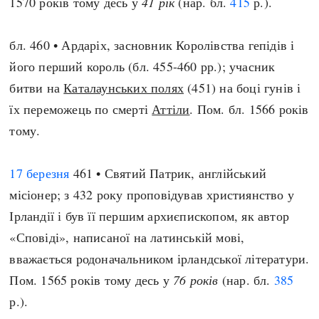
1570 років тому десь у
41 рік
(нар. бл.
415
р.).
бл. 460 • Ардаріх, засновник Королівства гепідів і
його перший король (бл. 455-460 рр.); учасник
битви на
Каталаунських полях
(451) на боці гунів і
їх переможець по смерті
Аттіли
. Пом. бл. 1566 років
тому.
17 березня
461 • Святий Патрик, англійський
місіонер; з 432 року проповідував християнство у
Ірландії і був її першим архиєпископом, як автор
«Сповіді», написаної на латинській мові,
вважається родоначальником ірландської літератури.
Пом. 1565 років тому десь у
76 років
(нар. бл.
385
р.).