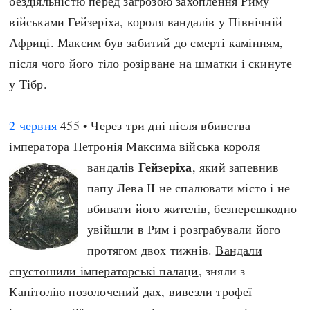
бездіяльністю перед загрозою захоплення Риму
військами Гейзеріха, короля вандалів у Північній
Африці. Максим був забитий до смерті камінням,
після чого його тіло розірване на шматки і скинуте
у Тібр.
2 червня
455 • Через три дні після вбивства
імператора Петронія Максима війська короля
Гейзеріха
вандалів
, який запевнив
папу Лева II не спалювати місто і не
вбивати його жителів, безперешкодно
увійшли в Рим і розграбували його
протягом двох тижнів.
Вандали
спустошили імператорські палаци
, зняли з
Капітолію позолочений дах, вивезли трофеї