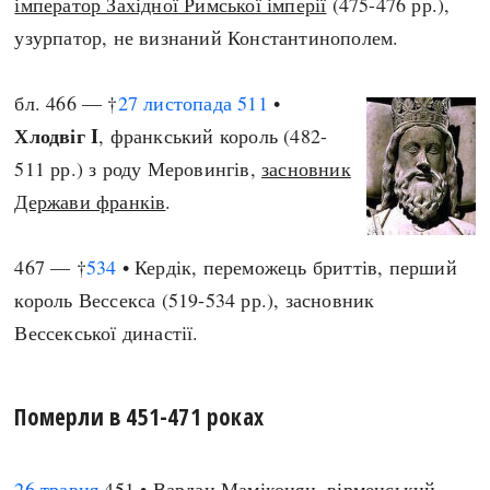
імператор Західної Римської імперії
(475-476 рр.),
узурпатор, не визнаний Константинополем.
бл. 466 — †
27 листопада
511
•
Хлодвіг I
, франкський король (482-
511 рр.) з роду Меровингів,
засновник
Держави франків
.
467 — †
534
• Кердік, переможець бриттів, перший
король Вессекса (519-534 рр.), засновник
Вессекської династії.
Померли в 451-471 роках
26 травня
451 • Вардан Маміконян, вірменський