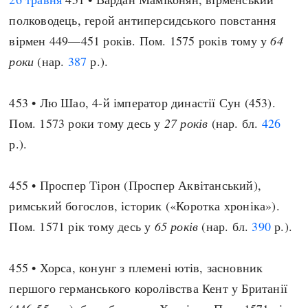
полководець, герой антиперсидського повстання
вірмен 449—451 років. Пом. 1575 років тому у
64
роки
(нар.
387
р.).
453 • Лю Шао, 4-й імператор династії Сун (453).
Пом. 1573 роки тому десь у
27 років
(нар. бл.
426
р.).
455 • Проспер Тірон (Проспер Аквітанський),
римський богослов, історик («Коротка хроніка»).
Пом. 1571 рік тому десь у
65 років
(нар. бл.
390
р.).
455 • Хорса, конунг з племені ютів, засновник
першого германського королівства Кент у Британії