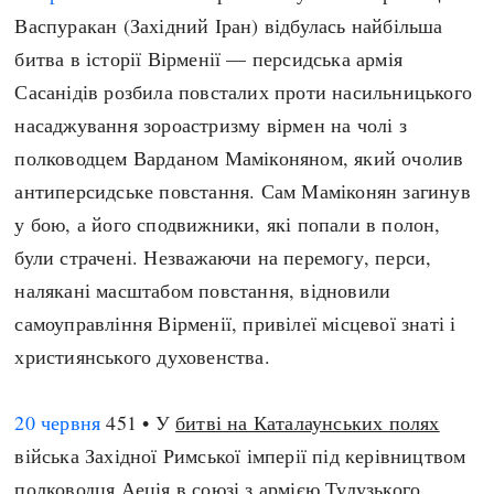
Регіони
Індекси
Васпуракан (Західний Іран) відбулась найбільша
Австралія
Нові статті
битва в історії Вірменії — персидська армія
Азія
Популярні статті
Сасанідів розбила повсталих проти насильницького
Америка
Всі статті
насаджування зороастризму вірмен на чолі з
А(нта)рктика
Визначальні події
полководцем Варданом Маміконяном, який очолив
Африка
#Хештеги
антиперсидське повстання. Сам Маміконян загинув
Європа
Автори
у бою, а його сподвижники, які попали в полон,
були страчені. Незважаючи на перемогу, перси,
налякані масштабом повстання, відновили
done
самоуправління Вірменії, привілеї місцевої знаті і
християнського духовенства.
20 червня
451 • У
битві на Каталаунських полях
війська Західної Римської імперії під керівництвом
полководця Аеція в союзі з армією Тулузького