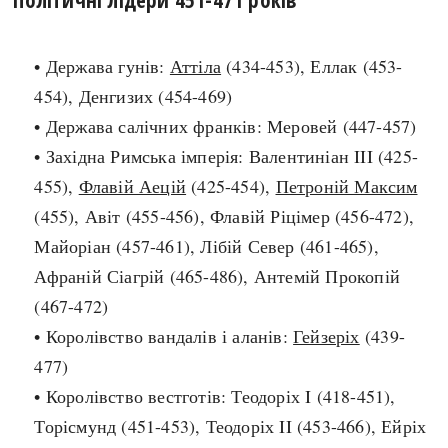
search
• Держава гунів:
Аттіла
(434-453), Еллак (453-
454), Денгизих (454-469)
• Держава салічних франків: Меровей (447-457)
• Західна Римська імперія: Валентиніан III (425-
СЬОГОДНІ
ПОДКАСТИ
455),
Флавій Аецій
(425-454),
Петроній Максим
ЗАГОЛОВКИ
КРУГЛІ ДАТИ
(455), Авіт (455-456), Флавій Ріцімер (456-472),
ПРАВИЛА ЖИТТЯ
ФОТОІСТОРІЇ
Майоріан (457-461), Лібій Север (461-465),
ВИ (НЕ) ЗНАЛИ
ІНФОГРАФІКА
Афраній Сіагрій (465-486), Антемій Прокопій
КАРТИ
ПРЯМА МОВА
(467-472)
НОТА БЕНЕ
МОЯ ІСТОРІЯ
• Королівство вандалів і аланів:
Гейзеріх
(439-
477)
• Королівство вестготів: Теодоріх I (418-451),
Рубрики
Україна
Торісмунд (451-453), Теодоріх II (453-466), Ейріх
Авіація і космонавтика
Княжа доба