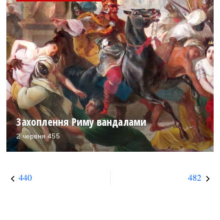
Захоплення Риму вандалами
2 червня 455
440
482
keyboard_arrow_left
keyboard_arrow_right