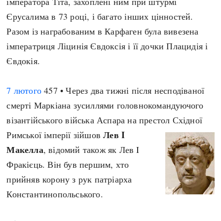
імператора Тіта, захоплені ним при штурмі
Єрусалима в 73 році, і багато інших цінностей.
Разом із награбованим в Карфаген була вивезена
імператриця Ліцинія Євдоксія і її дочки Плацидія і
Євдокія.
7 лютого
457 • Через два тижні після несподіваної
смерті Маркіана зусиллями головнокомандуючого
візантійського війська Аспара на престол Східної
Лев I
Римської імперії зійшов
Макелла
, відомий також як Лев I
Фракієць. Він був першим, хто
прийняв корону з рук патріарха
Константинопольського.