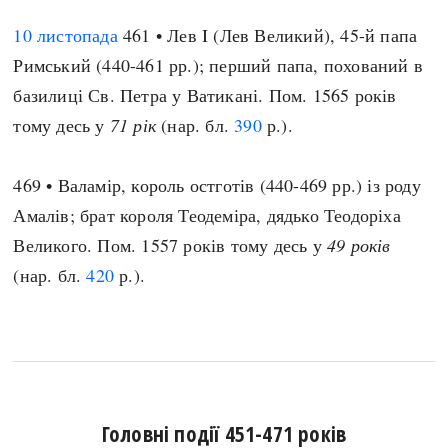
10 листопада
461 • Лев I (Лев Великий), 45-й папа
Римський (440-461 рр.); перший папа, похований в
базилиці Св. Петра у Ватикані. Пом. 1565 років
тому десь у
71 рік
(нар. бл.
390
р.).
469 • Валамір, король остготів (440-469 рр.) із роду
Амалів; брат короля Теодеміра, дядько Теодоріха
Великого. Пом. 1557 років тому десь у
49 років
(нар. бл.
420
р.).
Головні події 451-471 років