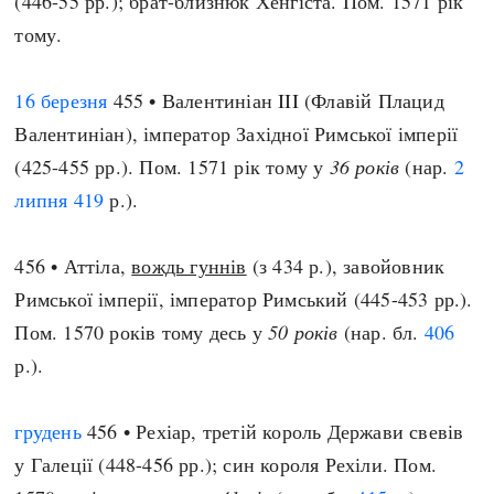
(446-55 рр.); брат-близнюк Хенгіста. Пом. 1571 рік
тому.
16 березня
455 • Валентиніан III (Флавій Плацид
Валентиніан), імператор Західної Римської імперії
(425-455 рр.). Пом. 1571 рік тому у
36 років
(нар.
2
липня
419
р.).
456 • Аттіла,
вождь гуннів
(з 434 р.), завойовник
Римської імперії, імператор Римський (445-453 рр.).
Пом. 1570 років тому десь у
50 років
(нар. бл.
406
р.).
грудень
456 • Рехіар, третій король Держави свевів
у Галеції (448-456 рр.); син короля Рехіли. Пом.