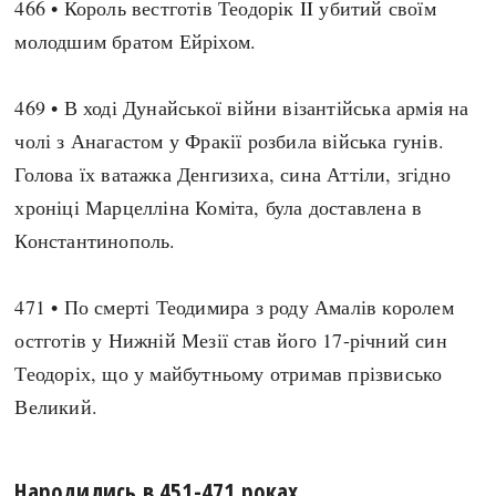
466 • Король вестготів Теодорік II убитий своїм
молодшим братом Ейріхом.
469 • В ході Дунайської війни візантійська армія на
чолі з Анагастом у Фракії розбила війська гунів.
Голова їх ватажка Денгизиха, сина Аттіли, згідно
хроніці Марцелліна Коміта, була доставлена в
Константинополь.
471 • По смерті Теодимира з роду Амалів королем
остготів у Нижній Мезії став його 17-річний син
Теодоріх, що у майбутньому отримав прізвисько
Великий.
Народились в 451-471 роках