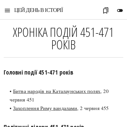
ЦЕЙ ДЕНЬ В ІСТОРІЇ
menu
bookmarks
toggle_off
ХРОНІКА ПОДІЙ 451-471
РОКІВ
Головні події 451-471 років
•
Битва народів на Каталаунських полях
, 20
червня 451
•
Захоплення Риму вандалами
, 2 червня 455
Політичні лідери 451-471 років