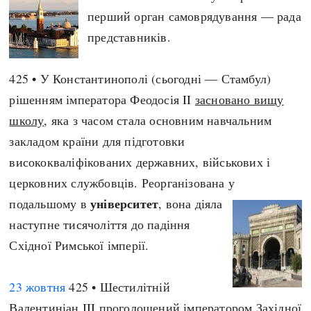
Регіони
Індекси
перший орган самоврядування — рада
Австралія
Нові статті
представників.
Азія
Популярні статті
Америка
Всі статті
425 • У Константинополі (сьогодні — Стамбул)
А(нта)рктика
Визначальні події
рішенням імператора Феодосія II
засновано вищу
Африка
#Хештеги
школу
, яка з часом стала основним навчальним
Європа
Автори
закладом країни для підготовки
висококваліфікованих державних, військових і
церковних службовців. Реорганізована у
done
університет
подальшому в
, вона діяла
наступне тисячоліття до падіння
Східної Римської імперії.
23 жовтня
425 • Шестилітній
Валентиніан III проголошений імператором Західної