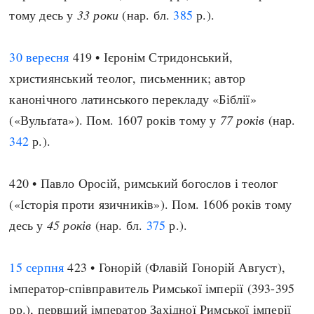
тому десь у
33 роки
(нар. бл.
385
р.).
30 вересня
419 • Ієронім Стридонський,
християнський теолог, письменник; автор
канонічного латинського перекладу «Біблії»
(«Вульґата»). Пом. 1607 років тому у
77 років
(нар.
342
р.).
420 • Павло Оросій, римський богослов і теолог
(«Історія проти язичників»). Пом. 1606 років тому
десь у
45 років
(нар. бл.
375
р.).
15 серпня
423 • Гонорій (Флавій Гонорій Август),
імператор-співправитель Римської імперії (393-395
рр.), первший імператор Західної Римської імперії