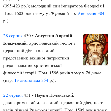
(395-423 рр.); молодший син імператора Феодосія I.
Пом. 1603 роки тому у
39 років
(нар.
9 вересня
384
р.).
Августин Аврелій
28 серпня
430 •
Блаженний
, християнський теолог і
церковний діяч, головний
представник західної патристики,
родоначальник християнської
філософії історії. Пом. 1596 років тому у
76 років
(нар.
13 листопада
354
р.).
22 червня
431 • Паулін Ноланський,
давньоримський державний, церковний діяч, поет
часів пізньої Римської імперії. Пом. 1595 років тому