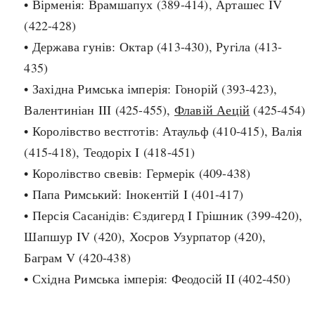
• Вірменія: Врамшапух (389-414), Арташес IV
(422-428)
search
• Держава гунів: Октар (413-430), Ругіла (413-
435)
• Західна Римська імперія: Гонорій (393-423),
Валентиніан III (425-455),
Флавій Аецій
(425-454)
СЬОГОДНІ
ПОДКАСТИ
• Королівство вестготів: Атаульф (410-415), Валія
ЗАГОЛОВКИ
КРУГЛІ ДАТИ
(415-418), Теодоріх I (418-451)
ПРАВИЛА ЖИТТЯ
ФОТОІСТОРІЇ
• Королівство свевів: Гермерік (409-438)
ВИ (НЕ) ЗНАЛИ
ІНФОГРАФІКА
• Папа Римський: Інокентій I (401-417)
КАРТИ
ПРЯМА МОВА
• Персія Сасанідів: Єздигерд I Грішник (399-420),
НОТА БЕНЕ
МОЯ ІСТОРІЯ
Шапшур IV (420), Хосров Узурпатор (420),
Баграм V (420-438)
• Східна Римська імперія: Феодосій II (402-450)
Рубрики
Україна
Авіація і космонавтика
Княжа доба