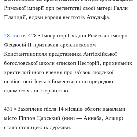
Римської імперії при регентстві своєї матері Галли
Плацидії, вдови короля вестготів Атаульфа.
28 квітня
428 • Імператор Східної Римської імперії
Феодосій II призначив архієпископом
Константинополя представника Антіохійської
богословської школи єпископ Несторій, прихильник
христилогічного вчення про зв'язок людської
особистості Ісуса з Божественною природою,
відомого як несторіанство.
431 • Захоплене після 14 місяців облоги ваналами
місто Гіппон Царський (нині — Аннаба, Алжир)
стало столицею їх держави.