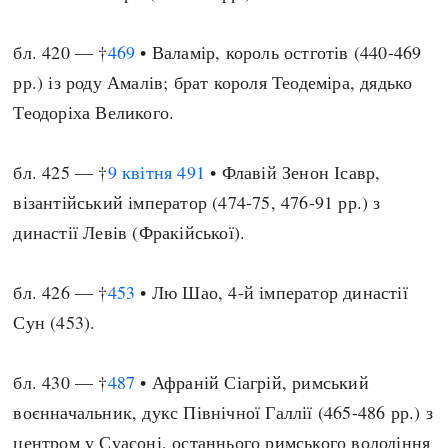
бл. 420 — †
469
• Валамір, король остготів (440-469
рр.) із роду Амалів; брат короля Теодеміра, дядько
Теодоріха Великого.
бл. 425 — †
9 квітня
491
• Флавій Зенон Ісавр,
візантійський імператор (474-75, 476-91 рр.) з
династії Левів (Фракійської).
бл. 426 — †
453
• Лю Шао, 4-й імператор династії
Сун (453).
бл. 430 — †
487
• Афраній Сіагрій, римський
воєнначальник, дукс Північної Галлії (465-486 рр.) з
центром у Суасоні, останнього римського володіння