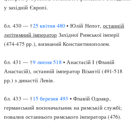
у західній Європі.
бл. 430 — †
25 квітня
480
• Юлій Непот,
останній
легітимний імператор
Західної Римської імперії
(474-475 рр.), визнаний Константинополем.
бл. 431 — †
9 липня
518
• Анастасій I (Флавій
Анастасій), останній імператор Візантії (491-518
рр.) з династії Левів.
бл. 433 — †
15 березня
493
• Флавій Одоакр,
германський воєнначальник на римській службі;
повалив останнього римського імператора (476).