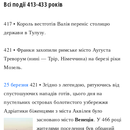
Всі події 413-433 років
Архітектура і будівництво
Козацька доба
Битви і війни
Українська революція
417 • Король вестготів Валія переніс столицю
Катастрофи
Україна радянська
держави в Тулузу.
Кримінал
Україна незалежна
Культура і мистецтво
ЗНО
421 • Франки захопили римське місто Аугуста
Людина і суспільство
Хронологія
Треворум (нині — Трір, Німеччина) на березі ріки
Наука, освіта і техніка
Античні часи
Мозель.
Особистості
Темні віки
Подорожі і відкриття
Високе Середньовіччя
25 березня
421 • Згідно з легендою, рятуючись від
Політика
Пізнє Середньовіччя
спустошуючих нападів готів, цього дня на
Релігія
Нова історія
пустельних островах болотистого узбережжя
Розваги і дозвілля
Новітня історія
Адріатики біженцями з міста Аквілея було
Спорт
Наш час
Венеція
засновано місто
. У 466 році
Чудеса світу
жителями поселення був обраний