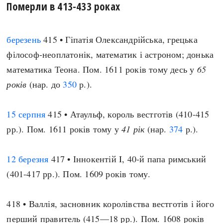
Померли в 413-433 роках
березень
415 • Гіпатія Олександрійська, грецька
філософ-неоплатонік, математик і астроном; донька
математика Теона. Пом. 1611 років тому десь у
65
років
(нар. до
350
р.).
15 серпня
415 • Атаульф, король вестготів (410-415
рр.). Пом. 1611 років тому у
41 рік
(нар.
374
р.).
12 березня
417 • Іннокентій I, 40-й папа римський
(401-417 рр.). Пом. 1609 років тому.
418 • Валлія, засновник королівства вестготів і його
перший правитель (415—18 рр.). Пом. 1608 років