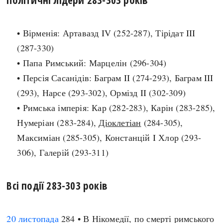
search
• Вірменія: Артавазд IV (252-287), Тірідат III
(287-330)
• Папа Римський: Марцелін (296-304)
• Персія Сасанідів: Баграм II (274-293), Баграм III
СЬОГОДНІ
ПОДКАСТИ
(293), Нарсе (293-302), Ормізд II (302-309)
ЗАГОЛОВКИ
КРУГЛІ ДАТИ
• Римська імперія: Кар (282-283), Карін (283-285),
ПРАВИЛА ЖИТТЯ
ФОТОІСТОРІЇ
Нумеріан (283-284),
Діоклетіан
(284-305),
ВИ (НЕ) ЗНАЛИ
ІНФОГРАФІКА
Максиміан (285-305), Констанцій I Хлор (293-
КАРТИ
ПРЯМА МОВА
306), Галерій (293-311)
НОТА БЕНЕ
МОЯ ІСТОРІЯ
Всі події 283-303 років
Рубрики
Україна
20 листопада
284 • В Нікомедії, по смерті римського
Авіація і космонавтика
Княжа доба