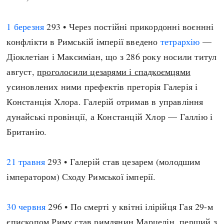
Регіони
Індекси
Австралія
Нові статті
1 березня
293 • Через постійні прикордонні воєннні
Азія
Популярні статті
конфлікти в Римській імперії введено
тетрархію
—
Америка
Всі статті
Діоклетіан і Максиміан, що з 286 року носили титул
А(нта)рктика
Визначальні події
август,
проголосили цезарями і спадкоємцями
Африка
#Хештеги
усиновлених ними префектів преторія Галерія і
Європа
Автори
Констанція Хлора. Галерій отримав в управління
дунайські провінції, а Констанцій Хлор — Галлію і
Британію.
done
21 травня
293 • Галерій став цезарем (молодшим
імператором) Сходу Римської імперії.
30 червня
296 • По смерті у квітні ілірійця Гая 29-м
єпископом Риму став римлянин Марцелін, перший з