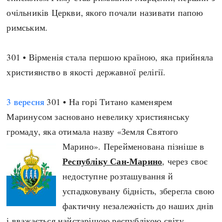
очільників Церкви, якого почали називати папою
римським.
301 • Вірменія стала першою країною, яка прийняла
християнство в якості державної релігії.
3 вересня
301 • На горі Титано каменярем
Маринусом засновано невелику християнську
громаду, яка отимала назву «Земля Святого
Марино». Перейменована пізніше в
Республіку Сан-Марино
, через своє
недоступне розташування й
успадковувану бідність, зберегла свою
фактичну незалежність до наших днів
і вважається найстарішою республікою світу.