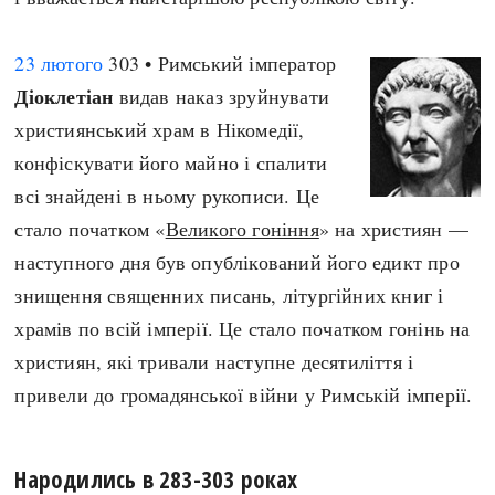
23 лютого
303 • Римський імператор
Діоклетіан
видав наказ зруйнувати
християнський храм в Нікомедії,
конфіскувати його майно і спалити
всі знайдені в ньому рукописи. Це
стало початком «
Великого гоніння
» на християн —
наступного дня був опублікований його едикт про
знищення священних писань, літургійних книг і
храмів по всій імперії. Це стало початком гонінь на
християн, які тривали наступне десятиліття і
привели до громадянської війни у Римській імперії.
Народились в 283-303 роках