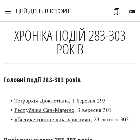
ЦЕЙ ДЕНЬ В ІСТОРІЇ
menu
bookmarks
toggle_off
ХРОНІКА ПОДІЙ 283-303
РОКІВ
Головні події 283-303 років
•
Тетрархія Діоклетіана
, 1 березня 293
•
Республіка Сан-Марино
, 3 вересня 301
•
«Велике гоніння» на християн
, 23 лютого 303
Політичні лідери 283-303 років