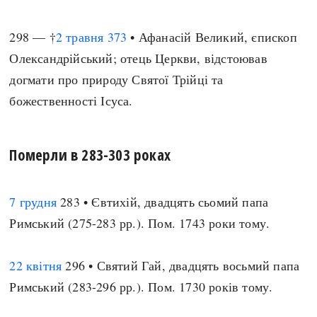
298 — †
2 травня
373
• Афанасій Великий, єпископ
Олександрійський; отець Церкви, відстоював
догмати про природу Святої Трійці та
божественності Ісуса.
Померли в 283-303 роках
7 грудня
283 • Євтихій, двадцять сьомий папа
Римський (275-283 рр.). Пом. 1743 роки тому.
22 квітня
296 • Святий Гай, двадцять восьмий папа
Римський (283-296 рр.). Пом. 1730 років тому.