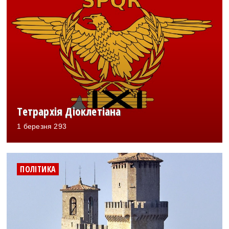
Тетрархія Діоклетіана
1 березня 293
ПОЛІТИКА