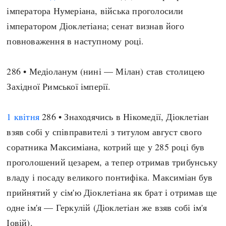
імператора Нумеріана, війська проголосили
Архітектура і будівництво
Козацька доба
імператором Діоклетіана; сенат визнав його
Битви і війни
Українська революція
повноваження в наступному році.
Катастрофи
Україна радянська
Кримінал
Україна незалежна
286 • Медіоланум (нині — Мілан) став столицею
Культура і мистецтво
ЗНО
Західної Римської імперії.
Людина і суспільство
Хронологія
Наука, освіта і техніка
Античні часи
1 квітня
286 • Знаходячись в Нікомедії, Діоклетіан
Особистості
Темні віки
взяв собі у співправителі з титулом август свого
Подорожі і відкриття
Високе Середньовіччя
соратника Максиміана, котрий ще у 285 році був
Політика
Пізнє Середньовіччя
проголошений цезарем, а тепер отримав трибунську
Релігія
Нова історія
владу і посаду великого понтифіка. Максиміан був
Розваги і дозвілля
Новітня історія
прийнятий у сім'ю Діоклетіана як брат і отримав ще
Спорт
Наш час
одне ім'я — Геркулій (Діоклетіан же взяв собі ім'я
Чудеса світу
Іовій).