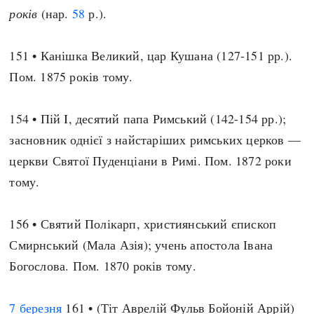
років
(нар.
58
р.).
151 • Канішка Великий, цар Кушана (127-151 рр.).
Пом. 1875 років тому.
154 • Пій I, десятий папа Римський (142-154 рр.);
засновник однієї з найстаріших римських церков —
церкви Святої Пуденціани в Римі. Пом. 1872 роки
тому.
156 • Святий Полікарп, християнський єпископ
Смирнський (Мала Азія); учень апостола Івана
Богослова. Пом. 1870 років тому.
7 березня
161 • (Тіт Аврелій Фульв Бойоній Аррій)