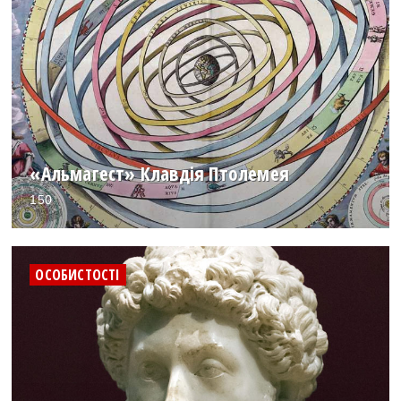
«Альмагест» Клавдія Птолемея
150
ОСОБИСТОСТІ