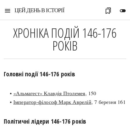
ЦЕЙ ДЕНЬ В ІСТОРІЇ
menu
bookmarks
toggle_off
ХРОНІКА ПОДІЙ 146-176
РОКІВ
Головні події 146-176 років
•
«Альмагест» Клавдія Птолемея
, 150
•
Імператор-філософ Марк Аврелій
, 7 березня 161
Політичні лідери 146-176 років