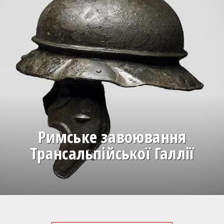
Римське завоювання
Трансальпійської Галлії