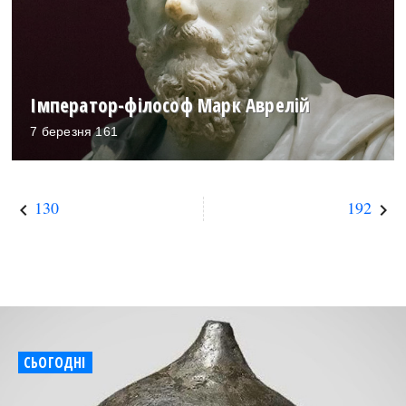
Імператор-філософ Марк Аврелій
7 березня 161
130
192
keyboard_arrow_left
keyboard_arrow_right
СЬОГОДНІ