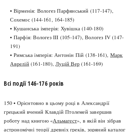
• Вірменія: Вологез Парфянський (117-147),
search
Сохемос (144-161, 164-185)
• Кушанська імперія: Хувішка (140-180)
• Парфія: Вологез III (105-147), Вологез IV (147-
191)
СЬОГОДНІ
ПОДКАСТИ
• Римська імперія: Антонін Пій (138-161),
Марк
ЗАГОЛОВКИ
КРУГЛІ ДАТИ
Аврелій
(161-180),
Луцій Вер
(161-169)
ПРАВИЛА ЖИТТЯ
ФОТОІСТОРІЇ
ВИ (НЕ) ЗНАЛИ
ІНФОГРАФІКА
Всі події 146-176 років
КАРТИ
ПРЯМА МОВА
НОТА БЕНЕ
МОЯ ІСТОРІЯ
150 • Орієнтовно в цьому році в Александрії
грецький вчений Клавдій Птолемей завершив
роботу над книгою «
Альмагест
», в якій він зібрав
Рубрики
Україна
астрономічні теорії древніх греків, зоряний каталог
Авіація і космонавтика
Княжа доба