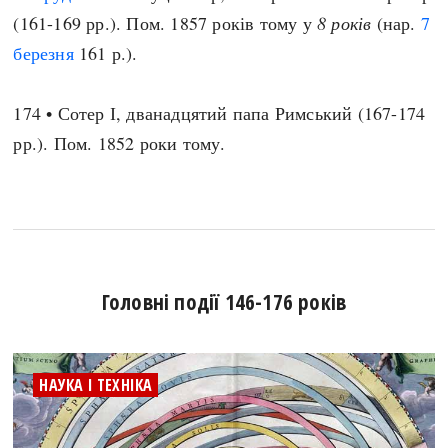
(161-169 рр.). Пом. 1857 років тому у
8 років
(нар.
7
березня
161 р.).
174 • Сотер І, дванадцятий папа Римський (167-174
рр.). Пом. 1852 роки тому.
Головні події 146-176 років
НАУКА І ТЕХНІКА