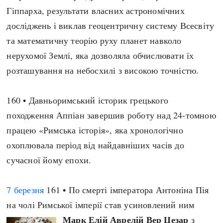
Гіппарха, результати власних астрономічних
Архітектура і будівництво
Козацька доба
досліджень і виклав геоцентричну систему Всесвіту
Битви і війни
Українська революція
та математичну теорію руху планет навколо
Катастрофи
Україна радянська
нерухомої Землі, яка дозволяла обчислювати їх
Кримінал
Україна незалежна
розташування на небосхилі з високою точністю.
Культура і мистецтво
ЗНО
Людина і суспільство
Хронологія
160 • Давньоримський історик грецького
Наука, освіта і техніка
Античні часи
походження Аппіан завершив роботу над 24-томною
Особистості
Темні віки
працею «Римська історія», яка хронологічно
Подорожі і відкриття
Високе Середньовіччя
охоплювала період від найдавніших часів до
Політика
Пізнє Середньовіччя
сучасної йому епохи.
Релігія
Нова історія
Розваги і дозвілля
Новітня історія
7 березня
161 • По смерті імператора Антоніна Пія
Спорт
Наш час
на чолі Римської імперії став усиновлений ним
Чудеса світу
Марк Елій Аврелій Вер Цезар
з