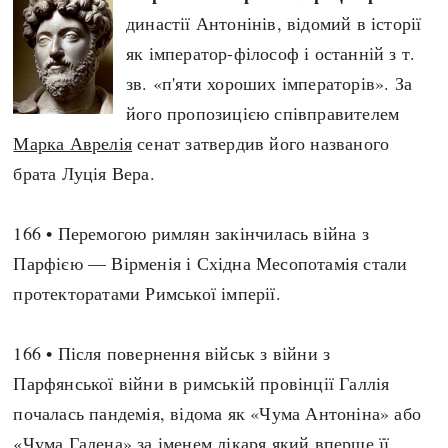
Регіони
Індекси
династії Антонінів, відомий в історії
Австралія
Нові статті
як імператор-філософ і останній з т.
Азія
Популярні статті
зв. «п'яти хороших імператорів». За
Америка
Всі статті
його пропозицією співправителем
А(нта)рктика
Визначальні події
Марка Аврелія
сенат затвердив його названого
Африка
#Хештеги
брата Луція Вера.
Європа
Автори
166 • Перемогою римлян закінчилась війна з
Парфією — Вірменія і Східна Месопотамія стали
done
протекторатами Римської імперії.
166 • Після повернення військ з війни з
Парфянської війни в римській провінції Галлія
почалась пандемія, відома як «Чума Антоніна» або
«Чума Галена» за іменем лікаря який вперше її