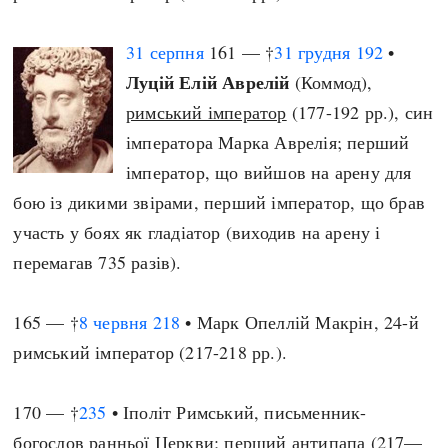
31 серпня
161 — †
31 грудня
192
•
Луцій Елій Аврелій
(Коммод),
римський імператор
(177-192 рр.), син
імператора Марка Аврелія; перший
імператор, що вийшов на арену для
бою із дикими звірами, перший імператор, що брав
участь у боях як гладіатор (виходив на арену і
перемагав 735 разів).
165 — †
8 червня
218
• Марк Опеллій Макрін, 24-й
римський імператор (217-218 рр.).
170 — †
235
• Іполіт Римський, письменник-
богослов ранньої Церкви; перший антипапа (217—