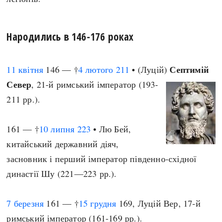
Народились в 146-176 роках
Септимій
11 квітня
146 — †
4 лютого
211
• (Луцій)
Север
, 21-й римський імператор (193-
211 рр.).
161 — †
10 липня
223
• Лю Бей,
китайський державний діяч,
засновник і перший імператор південно-східної
династії Шу (221—223 рр.).
7 березня
161 — †
15 грудня
169, Луцій Вер, 17-й
римський імператор (161-169 рр.).