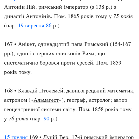
Антонін Пій, римський імператор (з 138 р.) з
династії Антонінів. Пом. 1865 років тому у
75 років
(нар.
19 вересня
86
р.).
167 • Анікет, одинадцятий папа Римський (154-167
рр.); один із перших єпископів Рима, що
систематично боровся проти єресей. Пом. 1859
років тому.
168 • Клавдій Птолемей, давньогрецький математик,
астроном («
Альмагест
»), географ, астролог; автор
геоцентричної системи світу. Пом. 1858 років тому
у
78 років
(нар.
90
р.).
15 грудня
169 • Луцій Вер, 17-й римський імператор