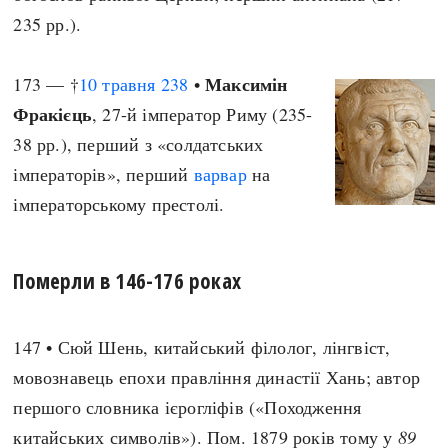
235 рр.).
Максимін
173 — †
10 травня
238
•
Фракієць
, 27-й імператор Риму (235-
38 рр.), перший з «солдатських
імператорів», перший
варвар
на
імператорському престолі.
Померли в 146-176 роках
147 • Сюй Шень, китайський філолог, лінгвіст,
мовознавець епохи правління династії Хань; автор
першого словника ієрогліфів («Походження
китайських символів»). Пом. 1879 років тому у
89