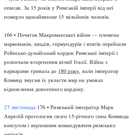
описав. За 15 років у Римській імперії від неї
померло щонайменше 15 мільйонів чоловік.
166 • Початок Макроманської війни — племена
маркоманів, квадів, гермундурів і язигів перейшли
Рейнсько-дунайський кордон Римської імперії і
розпочали вторгнення вглиб Італії. Війна з
варварами тривала до
180 року
, коли імператор
Коммод змусив їх укласти мир на умовах
відновлення довоєнного кордону.
27 листопада
176 • Римський імператор Марк
Аврелій проголосив свого 15-річного сина Коммода
консулом і верховним командувачем римських
легіонів.