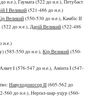
 до н.е.), Гаумата (522 до н.е.), Петубаст
ій I Великий
(521-486 до н.е.)
ір Великий
(550-530 до н.е.), Камбіс II
 (522 до н.е.),
Дарій Великий
(522-486
 н.е.)
у) (585-550 до н.е.),
Кір Великий
(550-
лкет I (576-547 до н.е.), Амінта I (547-
тво:
Навуходоносор II
(605-562 до
2-560 до н.е.), Нерґал-шар-уцур (560-