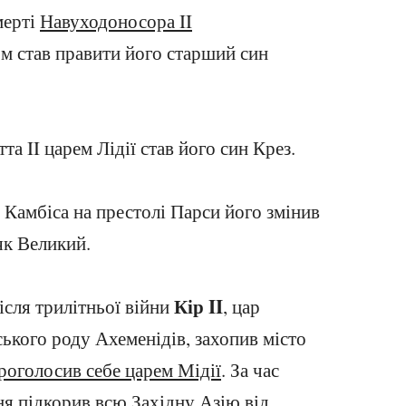
мерті
Навуходоносора II
м став правити його старший син
тта II царем Лідії став його син Крез.
я Камбіса на престолі Парси його змінив
як Великий.
Кір II
Після трилітньої війни
, цар
ького роду Ахеменідів, захопив місто
роголосив себе царем Мідії
. За час
ня підкорив всю Західну Азію від