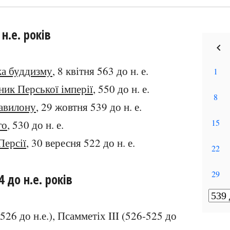
 н.е. років
а буддизму
, 8 квітня 563 до н. е.
ик Перської імперії
, 550 до н. е.
авилону
, 29 жовтня 539 до н. е.
го
, 530 до н. е.
Персії
, 30 вересня 522 до н. е.
 до н.е. років
526 до н.е.), Псамметіх III (526-525 до