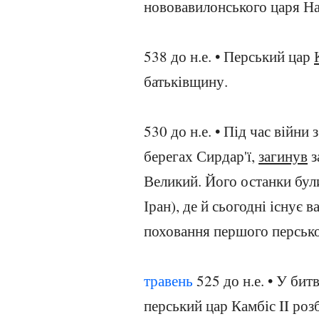
нововавилонського царя На
538 до н.е. • Перський цар
батьківщину.
530 до н.е. • Під час війни
берегах Сирдар'ї,
загинув
з
Великий. Його останки були
Іран), де й сьогодні існує
поховання першого персько
травень
525 до н.е. • У бит
перський цар Камбіс II роз