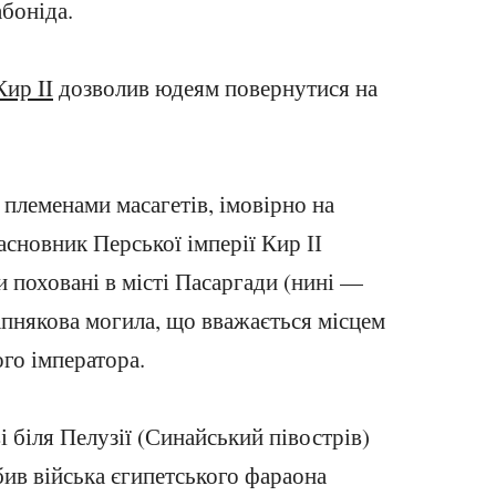
боніда.
Кир II
дозволив юдеям повернутися на
 з племенами масагетів, імовірно на
асновник Перської імперії Кир ІІ
 поховані в місті Пасаргади (нині —
 вапнякова могила, що вважається місцем
го імператора.
ві біля Пелузії (Синайський півострів)
бив війська єгипетського фараона