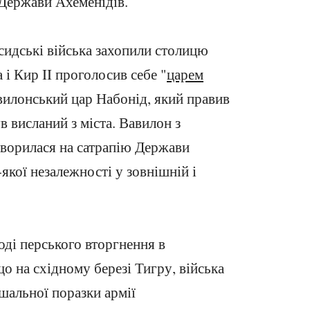
Держави Ахеменідів.
рсидські війська захопили столицю
і Кир II проголосив себе "
царем
авилонський цар Набонід, який правив
в висланий з міста. Вавилон з
творилася на сатрапію Держави
-якої незалежності у зовнішній і
ході перського вторгнення в
о на східному березі Тигру, війська
шальної поразки армії