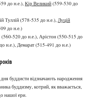
559 до н.е.),
Кір Великий
(559-530 до
ій Туллій (578-535 до н.е.),
Луцій
09 до н.е.)
 (560-520 до н.е.), Арістон (550-515 до
до н.е.), Демарат (515-491 до н.е.)
 років
о дня буддисти відзначають народження
ника буддизму, котрий, як вважається,
о нашої ери.