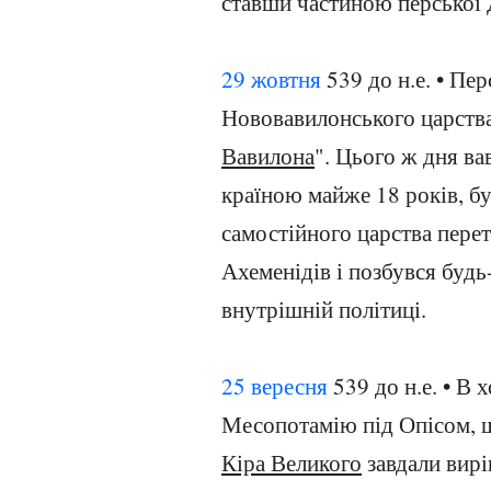
ставши частиною перської 
29 жовтня
539 до н.е. • Пе
Нововавилонського царства 
Вавилона
". Цього ж дня в
країною майже 18 років, бу
самостійного царства пере
Ахеменідів і позбувся будь
внутрішній політиці.
25 вересня
539 до н.е. • В 
Месопотамію під Опісом, щ
Кіра Великого
завдали вирі