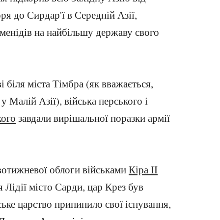
я до Сирдар'ї в Середній Азії,
енідів на найбільшу державу свого
ві біля міста Тімбра (як вважається,
у Малій Азії), війська перського і
кого
завдали вирішальної поразки армії
двотижневої облоги військами
Кіра II
 Лідії місто Сарди, цар Крез був
ське царство припинило свої існування,