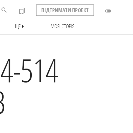
search
ПІДТРИМАТИ ПРОЕКТ
bookmarks
toggle_off
ЩЕ
МОЯ ІСТОРІЯ
arrow_right
4-514
В