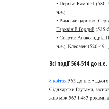
• Персія: Камбіс I (580-
н.е.)
• Римське царство: Серв
Тарквіній Гордий
(535-5
• Спарта: Анаксандрід II
н.е.), Клеомен (520-491 
Всі події 564-514 до н.е.
8 квітня
563 до н.е. • Цьог
Сіддхартхи Гаутами, заснов
жив між 563 і 483 роками д