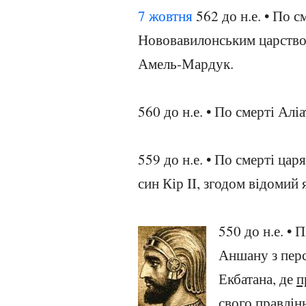
7 жовтня
562 до н.е. • По с
Нововавилонським царство
Амель-Мардук.
560 до н.е. • По смерті Аліа
559 до н.е. • По смерті цар
син Кір II, згодом відомий 
550 до н.е. • 
Аншану з перс
Екбатана, де
п
свого правлін