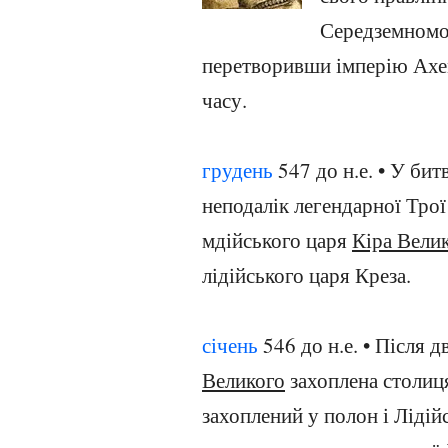
Середземномор
перетворивши імперію Ахем
часу.
грудень
547 до н.е. • У бит
неподалік легендарної Трої 
мдійського царя
Кіра Вели
лідійського царя Креза.
січень
546 до н.е. • Після 
Великого
захоплена столиця
захоплений у полон і Лідій