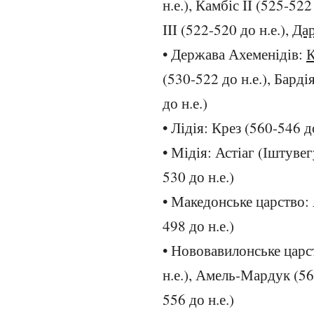
н.е.), Камбіс II (525-522
III (522-520 до н.е.),
Дар
• Держава Ахеменідів:
К
(530-522 до н.е.), Бардія
до н.е.)
• Лідія: Крез (560-546 до
• Мідія: Астіаг (Іштувег
530 до н.е.)
• Македонське царство: А
498 до н.е.)
• Нововавилонське царс
н.е.), Амель-Мардук (56
556 до н.е.)