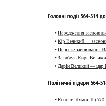
Головні події 564-514 до
•
Народження засновник
•
Кір Великий — засновн
•
Перське завоювання В
•
Загибель Кира Велико
•
Дарій Великий — цар 
Політичні лідери 564-514
• Єгипет:
Яхмос II
(570-