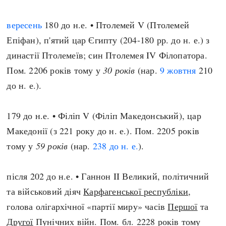
вересень
180 до н.е. • Птолемей V (Птолемей
Епіфан), п'ятий цар Єгипту (204-180 рр. до н. е.) з
династії Птолемеїв; син Птолемея IV Філопатора.
Пом. 2206 років тому у
30 років
(нар.
9 жовтня
210
до н. е.).
179 до н.е. • Філіп V (Філіп Македонський), цар
Македонії (з 221 року до н. е.). Пом. 2205 років
тому у
59 років
(нар.
238 до н. е.
).
після 202 до н.е. • Ганнон II Великий, політичний
та військовий діяч
Карфагенської республіки
,
голова олігархічної «партії миру» часів
Першої
та
Другої
Пунічних війн. Пом. бл. 2228 років тому