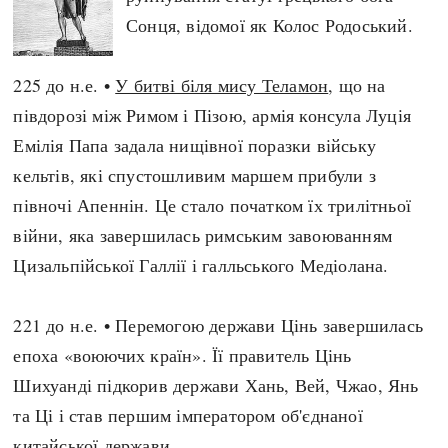
Сонця, відомої як Колос Родоський.
225 до н.е. •
У битві біля мису Теламон
, що на
півдорозі між Римом і Пізою, армія консула Луція
Емілія Папа задала нищівної поразки війську
кельтів, які спустошливим маршем прибули з
півночі Апеннін. Це стало початком їх трилітньої
війни, яка завершилась римським завоюванням
Цизальпійської Галлії і галльського Медіолана.
221 до н.е. • Перемогою держави Цінь завершилась
епоха «воюючих країн». Її правитель Цінь
Шихуанді підкорив держави Хань, Вей, Чжао, Янь
та Ці і став першим імператором об'єднаної
китайської держави.