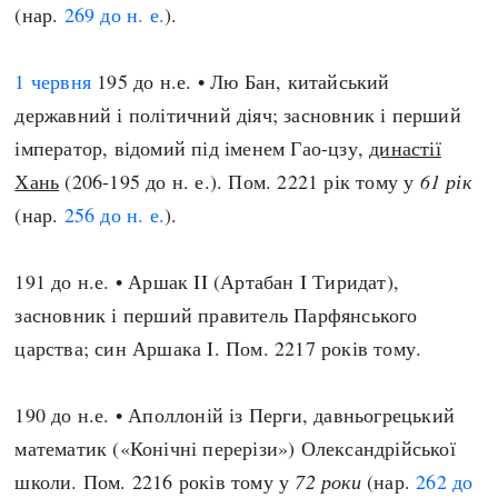
(нар.
269 до н. е.
).
1 червня
195 до н.е. • Лю Бан, китайський
державний і політичний діяч; засновник і перший
імператор, відомий під іменем Гао-цзу,
династії
Хань
(206-195 до н. е.). Пом. 2221 рік тому у
61 рік
(нар.
256 до н. е.
).
191 до н.е. • Аршак II (Артабан I Тиридат),
засновник і перший правитель Парфянського
царства; син Аршака I. Пом. 2217 років тому.
190 до н.е. • Аполлоній із Перги, давньогрецький
математик («Конічні перерізи») Олександрійської
школи. Пом. 2216 років тому у
72 роки
(нар.
262 до