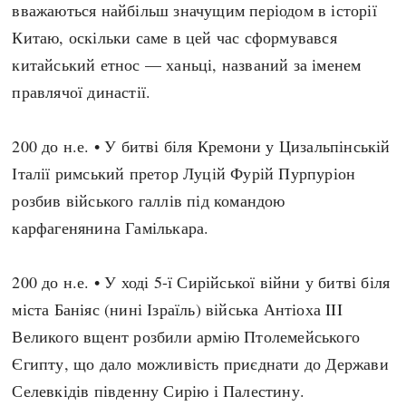
вважаються найбільш значущим періодом в історії
Китаю, оскільки саме в цей час сформувався
китайський етнос — ханьці, названий за іменем
правлячої династії.
200 до н.е. • У битві біля Кремони у Цизальпінській
Італії римський претор Луцій Фурій Пурпуріон
розбив війського галлів під командою
карфагенянина Гамількара.
200 до н.е. • У ході 5-ї Сирійської війни у битві біля
міста Баніяс (нині Ізраїль) війська Антіоха III
Великого вщент розбили армію Птолемейського
Єгипту, що дало можливість приєднати до Держави
Селевкідів південну Сирію і Палестину.