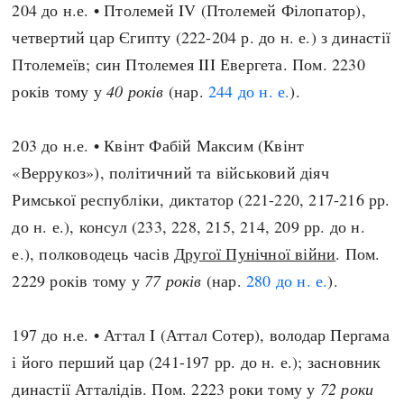
204 до н.е. • Птолемей IV (Птолемей Філопатор),
четвертий цар Єгипту (222-204 р. до н. е.) з династії
Птолемеїв; син Птолемея III Евергета. Пом. 2230
років тому у
40 років
(нар.
244 до н. е.
).
203 до н.е. • Квінт Фабій Максим (Квінт
«Веррукоз»), політичний та військовий діяч
Римської республіки, диктатор (221-220, 217-216 рр.
до н. е.), консул (233, 228, 215, 214, 209 рр. до н.
е.), полководець часів
Другої Пунічної війни
. Пом.
2229 років тому у
77 років
(нар.
280 до н. е.
).
197 до н.е. • Аттал I (Аттал Сотер), володар Пергама
і його перший цар (241-197 рр. до н. е.); засновник
династії Атталідів. Пом. 2223 роки тому у
72 роки