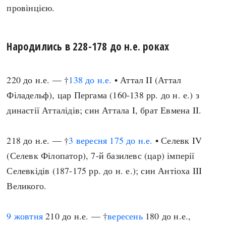
провінцією.
Народились в 228-178 до н.е. роках
220 до н.е. — †
138 до н.е.
• Аттал II (Аттал
Філадельф), цар Пергама (160-138 рр. до н. е.) з
династії Атталідів; син Аттала I, брат Евмена II.
218 до н.е. — †
3 вересня
175 до н.е.
• Селевк IV
(Селевк Філопатор), 7-й базилевс (цар) імперії
Селевкідів (187-175 рр. до н. е.); син Антіоха III
Великого.
9 жовтня
210 до н.е. — †
вересень
180 до н.е.,