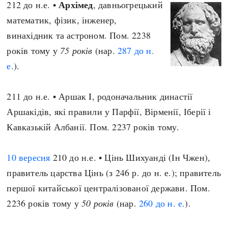
Архімед
212 до н.е. •
, давньогрецький
математик, фізик, інженер,
винахідник та астроном. Пом. 2238
років тому у
75 років
(нар.
287 до н.
е.
).
211 до н.е. • Аршак I, родоначальник династії
Аршакідів, які правили у Парфії, Вірменії, Іберії і
Кавказькій Албанії. Пом. 2237 років тому.
10 вересня
210 до н.е. • Цінь Шихуанді (Ін Чжен),
правитель царства Цінь (з 246 р. до н. е.); правитель
першої китайської централізованої держави. Пом.
2236 років тому у
50 років
(нар.
260 до н. е.
).