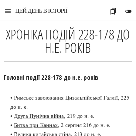
ЦЕЙ ДЕНЬ В ІСТОРІЇ
menu
bookmarks
toggle_off
ХРОНІКА ПОДІЙ 228-178 ДО
Н.Е. РОКІВ
Головні події 228-178 до н.е. років
•
Римське завоювання Цизальпійської Галлії
, 225
до н. е.
•
Друга Пунічна війна
, 219 до н. е.
•
Битва при Каннах
, 2 серпня 216 до н. е.
•
Велика китайська стіна
, 213 до н. е.