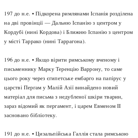
197 до н.е. • Підкорена римлянами Іспанія розділена
на дві провінції — Дальню Іспанію з центром у
Кордубі (нині Кордова) і Ближню Іспанію з центром
у місті Таррако (нині Таррагона).
196 до н.е. • Якщо вірити римському вченому і
письменнику Марку Теренцію Варрону, то саме
цього року через єгипетське ембарго на папірус у
царстві Пергам у Малій Азії винайдено новий
матеріал для письма з недубленої шкіри тварин,
зараз відомий як пергамент, і царем Евменом II
засновано бібліотеку.
191 до н.е. • Цизальпійська Галлія стала римською