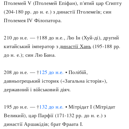
Птолемей V (Птолемей Епіфан), п'ятий цар Єгипту
(204-180 рр. до н. е.) з династії Птолемеїв; син
Птолемея IV Філопатора.
210 до н.е. — †188 до н.е., Лю Ін (Хуй-ді), другий
китайський імператор з
династії Хань
(195-188 рр.
до н. е.); син Лю Бана.
208 до н.е. — †
125 до н.е.
• Полібій,
давньогрецький історик («Загальна історія»),
державний і військовий діяч.
195 до н.е. — †
132 до н.е.
• Мітрідат I (Мітрідат
Великий), цар Парфії (171-132 рр. до н. е.) з
династії Аршакідів; брат Фраата I.