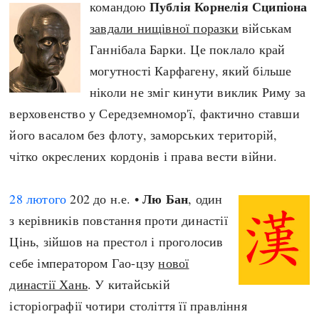
Публія Корнелія Сципіона
командою
завдали нищівної поразки
військам
Ганнібала Барки. Це поклало край
могутності Карфагену, який більше
ніколи не зміг кинути виклик Риму за
верховенство у Середземномор'ї, фактично ставши
його васалом без флоту, заморських територій,
чітко окреслених кордонів і права вести війни.
Лю Бан
28 лютого
202 до н.е. •
, один
з керівників повстання проти династії
Цінь, зійшов на престол і проголосив
себе імператором Гао-цзу
нової
династії Хань
. У китайській
історіографії чотири століття її правління