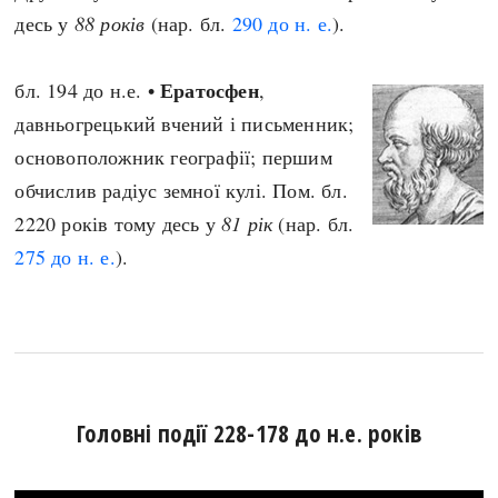
десь у
88 років
(нар. бл.
290 до н. е.
).
Ератосфен
бл. 194 до н.е. •
,
давньогрецький вчений і письменник;
основоположник географії; першим
обчислив радіус земної кулі. Пом. бл.
2220 років тому десь у
81 рік
(нар. бл.
275 до н. е.
).
Головні події 228-178 до н.е. років