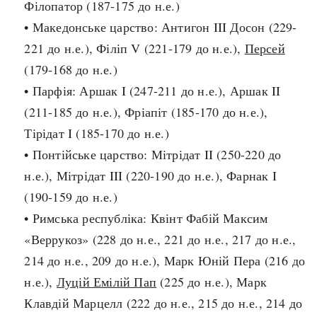
Філопатор (187-175 до н.е.)
Архітектура і будівництво
Козацька доба
• Македонське царство: Антигон III Досон (229-
Битви і війни
Українська революція
221 до н.е.), Філіп V (221-179 до н.е.),
Персей
Катастрофи
Україна радянська
(179-168 до н.е.)
Кримінал
Україна незалежна
• Парфія: Аршак I (247-211 до н.е.), Аршак II
Культура і мистецтво
ЗНО
(211-185 до н.е.), Фріапіт (185-170 до н.е.),
Людина і суспільство
Тірідат I (185-170 до н.е.)
Хронологія
Наука, освіта і техніка
• Понтійське царство: Мітрідат II (250-220 до
Античні часи
Особистості
н.е.), Мітрідат III (220-190 до н.е.), Фарнак I
Темні віки
Подорожі і відкриття
(190-159 до н.е.)
Високе Середньовіччя
Політика
• Римська республіка: Квінт Фабій Максим
Пізнє Середньовіччя
Релігія
«Веррукоз» (228 до н.е., 221 до н.е., 217 до н.е.,
Нова історія
Розваги і дозвілля
214 до н.е., 209 до н.е.), Марк Юній Пера (216 до
Новітня історія
Спорт
н.е.),
Луцій Емілій Пап
(225 до н.е.), Марк
Наш час
Чудеса світу
Клавдій Марцелл (222 до н.е., 215 до н.е., 214 до