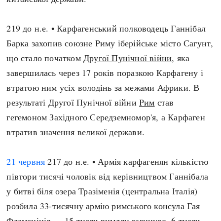
219 до н.е. • Карфагенський полководець Ганнібал
Барка захопив союзне Риму іберійське місто Сагунт,
що стало початком
Другої Пунічної війни
, яка
завершилась через 17 років поразкою Карфагену і
втратою ним усіх володінь за межами Африки. В
результаті Другої Пунічної війни
Рим
став
гегемоном Західного Середземномор'я, а Карфаген
втратив значення великої держави.
21 червня
217 до н.е. • Армія карфагенян кількістю
півтори тисячі чоловік від керівництвом Ганнібала
у битві біля озера Тразіменія (центральна Італія)
розбила 33-тисячну армію римського консула Гая
Фламеніція — 15 тисяч римлян загинуло, 6 тисяч