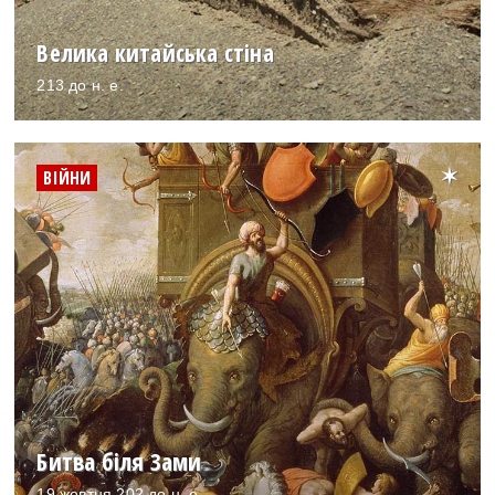
Велика китайська стіна
213 до н. е.
ВІЙНИ
Битва біля Зами
19 жовтня 202 до н. е.