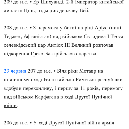
209 до н.е. • Ер Шихуанді, 2-й імператор китайської
династії Цінь, підкорив державу Вей.
208 до н.е. • З перемоги у битві на ріці Аріус (нині
Теджен, Афганістан) над військом Євтидема I Теоса
селевкідський цар Антіох III Великий розпочав
підкорення Греко-Бактрійського царства.
23 червня
207 до н.е. • Біля ріки Метавр на
північному сході Італії війська Римської республіки
здобули переконливу, і першу за 11 років, перемогу
над військом Карфагена в ході
Другої Пунічної
війни
.
206 до н.е. • У ході Другої Пунічної війни армія