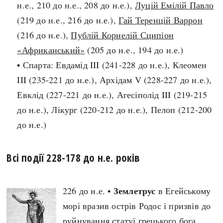
н.е., 210 до н.е., 208 до н.е.),
Луцій Емілій Павло
Регіони
Індекси
Австралія
(219 до н.е., 216 до н.е.),
Гай Теренцій Варрон
Нові статті
Азія
(216 до н.е.),
Публій Корнелій Сципіон
Популярні статті
Америка
«Африканський»
(205 до н.е., 194 до н.е.)
Всі статті
А(нта)рктика
• Спарта: Евдамід III (241-228 до н.е.), Клеомен
Визначальні події
Африка
III (235-221 до н.е.), Архідам V (228-227 до н.е.),
#Хештеги
Європа
Евклід (227-221 до н.е.), Агесіполід III (219-215
Автори
до н.е.), Лікург (220-212 до н.е.), Пелоп (212-200
до н.е.)
done
Всі події 228-178 до н.е. років
Землетрус
226 до н.е. •
в Егейському
морі вразив острів Родос і призвів до
руйнування статуї грецького бога