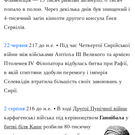
попало в полон. Через декілька днів був знищений і
4-тисячний загін кінноти другого консула Ґнєя
Сервілія.
22 червня
217 до н.е. • Під час Четвертої Сирійської
війни між військами Антіоха III Великого та армією
Птолемея IV Філопатора відбулась битва при Рафії,
в якій єгиптяни здобули перемогу і імперія
Селевкідів втратила більшість своїх завоювань у
Сирії.
2 серпня
216 до н.е. • В ході
Другої Пунічної війни
Ганнібала
карфагенські війська під керівництвом
у
битві біля Канн
розбили 80-тисячну