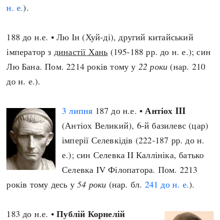
н. е.
).
188 до н.е. • Лю Ін (Хуй-ді), другий китайський
імператор з
династії Хань
(195-188 рр. до н. е.); син
Лю Бана. Пом. 2214 років тому у
22 роки
(нар. 210
до н. е.).
Антіох III
3 липня
187 до н.е. •
(Антіох Великий), 6-й базилевс (цар)
імперії Селевкідів (222-187 рр. до н.
е.); син Селевка II Каллініка, батько
Селевка IV Філопатора. Пом. 2213
років тому десь у
54 роки
(нар. бл.
241 до н. е.
).
Публій Корнелій
183 до н.е. •