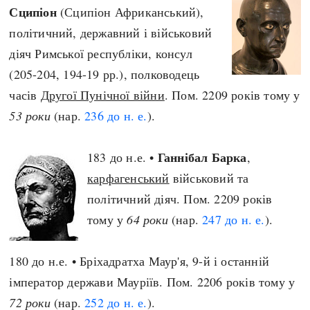
Сципіон
(Сципіон Африканський),
політичний, державний і військовий
діяч Римської республіки, консул
(205-204, 194-19 рр.), полководець
часів
Другої Пунічної війни
. Пом. 2209 років тому у
53 роки
(нар.
236 до н. е.
).
Ганнібал Барка
183 до н.е. •
,
карфагенський
військовий та
політичний діяч. Пом. 2209 років
тому у
64 роки
(нар.
247 до н. е.
).
180 до н.е. • Бріхадратха Маур'я, 9-й і останній
імператор держави Мауріїв. Пом. 2206 років тому у
72 роки
(нар.
252 до н. е.
).