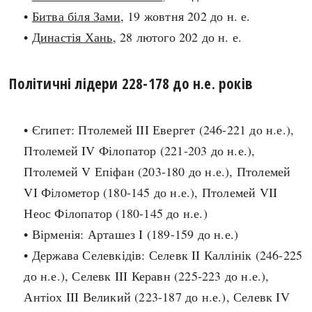
•
Битва біля Зами
, 19 жовтня 202 до н. е.
search
•
Династія Хань
, 28 лютого 202 до н. е.
Політичні лідери 228-178 до н.е. років
СЬОГОДНІ
ПОДКАСТИ
• Єгипет: Птолемей III Евергет (246-221 до н.е.),
ЗАГОЛОВКИ
КРУГЛІ ДАТИ
Птолемей IV Філопатор (221-203 до н.е.),
ПРАВИЛА ЖИТТЯ
ФОТОІСТОРІЇ
Птолемей V Епіфан (203-180 до н.е.), Птолемей
ВИ (НЕ) ЗНАЛИ
ІНФОГРАФІКА
VI Філометор (180-145 до н.е.), Птолемей VII
КАРТИ
ПРЯМА МОВА
Неос Філопатор (180-145 до н.е.)
НОТА БЕНЕ
МОЯ ІСТОРІЯ
• Вірменія: Арташез I (189-159 до н.е.)
• Держава Селевкідів: Селевк II Каллінік (246-225
до н.е.), Селевк III Керавн (225-223 до н.е.),
Рубрики
Україна
Антіох III Великий (223-187 до н.е.), Селевк IV
Авіація і космонавтика
Княжа доба