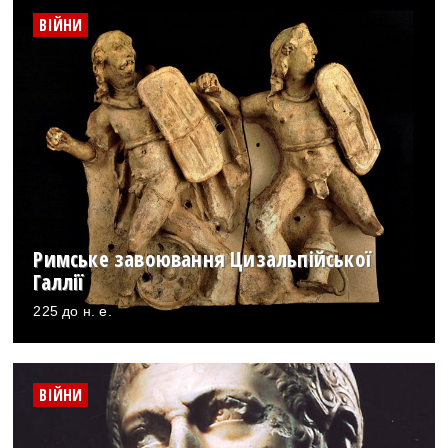
ВІЙНИ
Римське завоювання Цизальпійської
Галлії
225 до н. е.
ВІЙНИ