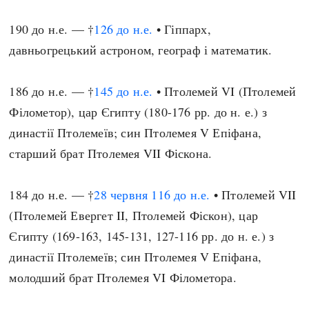
190 до н.е. — †
126 до н.е.
• Гіппарх,
давньогрецький астроном, географ і математик.
186 до н.е. — †
145 до н.е.
• Птолемей VI (Птолемей
Філометор), цар Єгипту (180-176 рр. до н. е.) з
династії Птолемеїв; син Птолемея V Епіфана,
старший брат Птолемея VII Фіскона.
184 до н.е. — †
28 червня
116 до н.е.
• Птолемей VII
(Птолемей Евергет II, Птолемей Фіскон), цар
Єгипту (169-163, 145-131, 127-116 рр. до н. е.) з
династії Птолемеїв; син Птолемея V Епіфана,
молодший брат Птолемея VI Філометора.