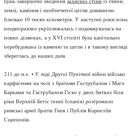
Цінь завершено зведення
захисної стіни
із глини,
землі, каміння і необпеченої цегли довжиною
близько 10 тисяч кілометрів. У наступні роки вона
неодноразово укріплювалась і подовжувалась на
нових ділянках, а у XVI століті була капітально
перебудована із каменю та цегли і в такому вигляді
збереглась до наших днів.
211 до н.е. • У ході Другої Пунічної війни військо
карфагенян на чолі з братами Гаструбалом і Маго
Барками та Гаструбалом Гіско у двох битвах біля
ріки Верхній Бетіс (нині Іспанія) розгромило
римські армії братів Гнея і Публія Корнеліїв
Сципіонів.