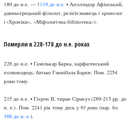
180 до н.е. — †
119 до н.е.
• Аполлодор Афінський,
давньогрецький філолог, релігієзнавець і хронолог
(«Хроніки», «Міфологічна бібліотека»).
Померли в 228-178 до н.е. роках
228 до н.е. • Гамількар Барка, карфагенський
полководець; батько Ганнібала Барки. Пом. 2254
роки тому.
215 до н.е. • Гієрон II, тиран Сіракуз (269-215 рр. до
н. е.). Пом. 2241 рік тому десь у
93 роки
(нар. бл.
308 до н. е.
).