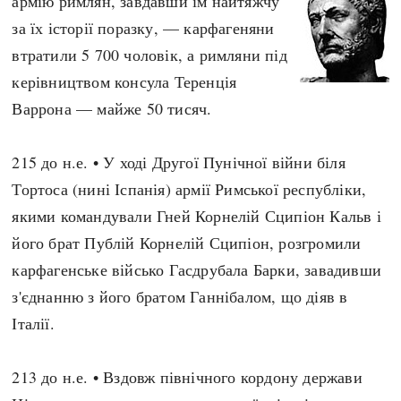
армію римлян, завдавши їм найтяжчу
за їх історії поразку, — карфагеняни
втратили 5 700 чоловік, а римляни під
керівництвом консула Теренція
Варрона — майже 50 тисяч.
215 до н.е. • У ході Другої Пунічної війни біля
Тортоса (нині Іспанія) армії Римської республіки,
якими командували Гней Корнелій Сципіон Кальв і
його брат Публій Корнелій Сципіон, розгромили
карфагенське військо Гасдрубала Барки, завадивши
з'єднанню з його братом Ганнібалом, що діяв в
Італії.
213 до н.е. • Вздовж північного кордону держави