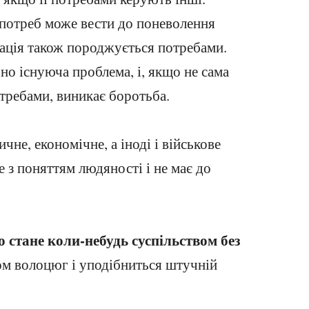
потреб може вести до поневолення
ація також породжується потребами.
но існуюча проблема, і, якщо не сама
требами, виникає боротьба.
чне, економічне, а іноді і військове
е з поняттям людяності і не має до
 стане коли-небудь суспільством без
вом волоцюг і уподібниться штучній