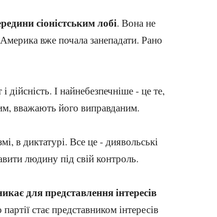
редини сіоністським лобі
. Вона не
. Америка вже почала занепадати. Рано
і дійсність. І найнебезпечніше - це те,
им, вважають його виправданим.
змі, в диктатурі. Все це - диявольські
авити людину під свій контроль.
никає для представлення інтересів
о партії стає представником інтересів