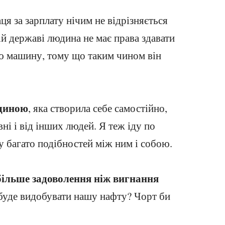
аця за зарплату нічим не відрізняється
ній державі людина не має права здавати
ю машину, тому що таким чином він
юдиною
, яка створила себе самостійно,
ні і від інших людей. Я теж іду по
у багато подібностей між ним і собою.
більше задоволення ніж вигнання
і буде видобувати нашу нафту? Чорт би