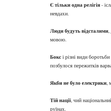
Є тільки одна релігія
- іс
невдахи.
Люди будуть відсталими
,
мовою.
Бокс
і різні види боротьби
позбулося пережитків варв
Якби не було електрики
, 
Тій нації
, чий національни
руїнах.