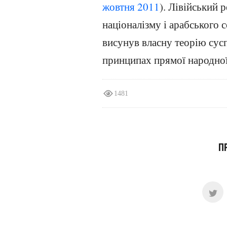
жовтня
2011
). Лівійський
націоналізму і арабського 
висунув власну теорію сус
принципах прямої народної д
1481
П