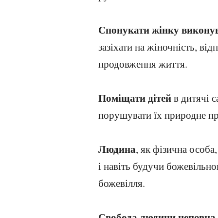
Спонукати жінку виконув
зазіхати на жіночність, ві
продовження життя.
Поміщати дітей
в дитячі с
порушувати їх природне пр
Людина
, як фізична особ
і навіть будучи божевільн
божевілля.
Свобода людини неповна