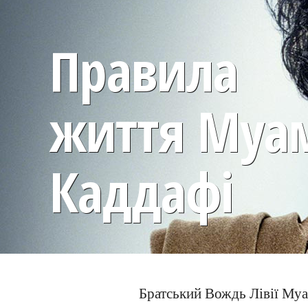
Правила
життя Муа
Каддафі
Братський Вождь Лівії Муа