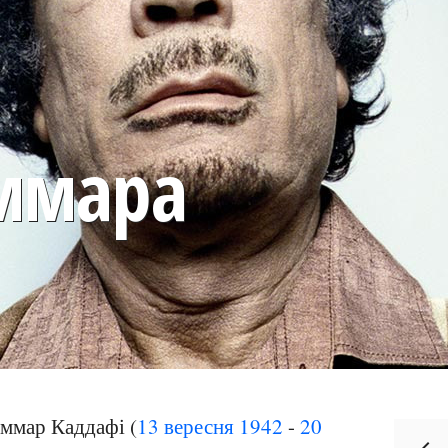
ммара
ммар Каддафі (
13 вересня
1942
-
20