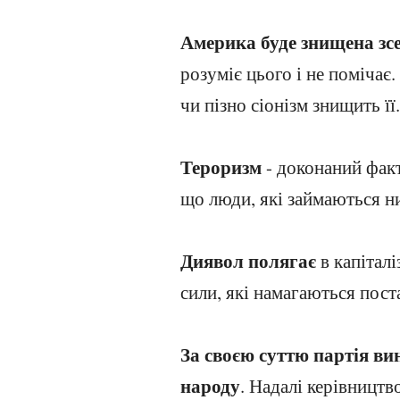
Америка буде знищена зсе
розуміє цього і не помічає
чи пізно сіонізм знищить її.
Тероризм
- доконаний факт 
що люди, які займаються н
Диявол полягає
в капіталі
сили, які намагаються пост
За своєю суттю партія ви
народу
. Надалі керівництв