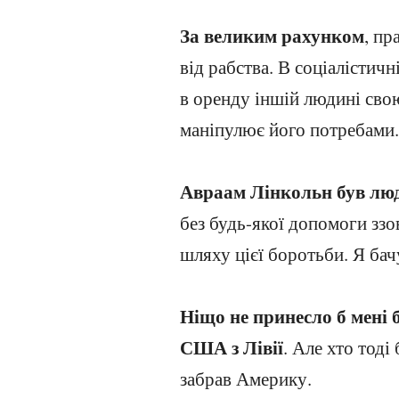
За великим рахунком
, пр
від рабства. В соціалістич
в оренду іншій людині сво
маніпулює його потребами.
Авраам Лінкольн був л
без будь-якої допомоги ззов
шляху цієї боротьби. Я бач
Ніщо не принесло б мені 
США з Лівії
. Але хто тод
забрав Америку.