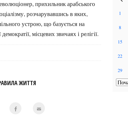
 революціонер, прихильник арабського
соціалізму, розчарувавшись в яких,
пільного устрою, що базується на
емократії, місцевих звичаях і релігії.
РАВИЛА ЖИТТЯ