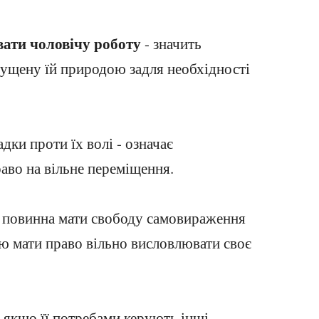
ати чоловічу роботу
- значить
дпущену їй природою задля необхідності
адки проти їх волі - означає
аво на вільне переміщення.
а, повинна мати свободу самовираження
ою мати право вільно висловлювати своє
, якщо її потребами керують інші.