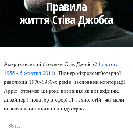
Правила
search
життя Стіва Джобса
СЬОГОДНІ
ПОДКАСТИ
ЗАГОЛОВКИ
КРУГЛІ ДАТИ
Американський бізесмен Стів Джобс (
24 лютого
ПРАВИЛА ЖИТТЯ
ФОТОІСТОРІЇ
1955
-
5 жовтня
2011
). Піонер мікрокомп'ютерної
ВИ (НЕ) ЗНАЛИ
ІНФОГРАФІКА
революції 1970-1980-х років, засновник корпорації
КАРТИ
ПРЯМА МОВА
Apple, отримав широке визнання як винахідник,
НОТА БЕНЕ
МОЯ ІСТОРІЯ
дизайнер і новатор в сфері IT-технологій, які мали
визначальний вплив на індустрію.
Рубрики
Україна
1227
Авіація і космонавтика
Княжа доба