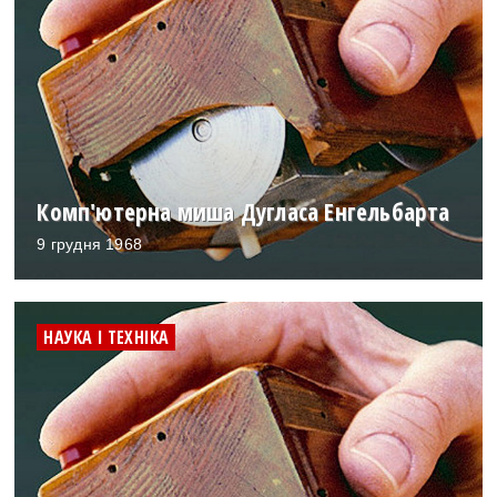
Комп'ютерна миша Дугласа Енгельбарта
9 грудня 1968
НАУКА І ТЕХНІКА