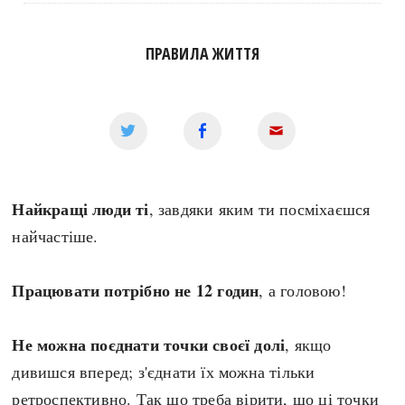
Архітектура і будівництво
Козацька доба
Битви і війни
Українська революція
ПРАВИЛА ЖИТТЯ
Катастрофи
Україна радянська
Кримінал
Україна незалежна
Культура і мистецтво
ЗНО
Людина і суспільство
Хронологія
Наука, освіта і техніка
Античні часи
Найкращі люди ті
, завдяки яким ти посміхаєшся
Особистості
Темні віки
найчастіше.
Подорожі і відкриття
Високе Середньовіччя
Політика
Пізнє Середньовіччя
Працювати потрібно не 12 годин
, а головою!
Релігія
Нова історія
Розваги і дозвілля
Новітня історія
Не можна поєднати точки своєї долі
, якщо
Спорт
Наш час
дивишся вперед; з'єднати їх можна тільки
Чудеса світу
ретроспективно. Так що треба вірити, що ці точки