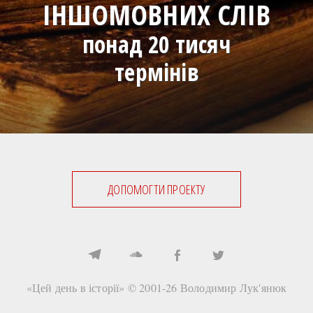
ІНШОМОВНИХ СЛІВ
понад 20 тисяч
термінів
ДОПОМОГТИ ПРОЕКТУ
«Цей день в історії» © 2001-26
Володимир Лук'янюк