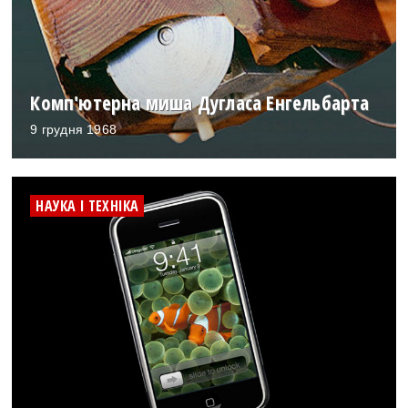
Комп'ютерна миша Дугласа Енгельбарта
9 грудня 1968
НАУКА І ТЕХНІКА