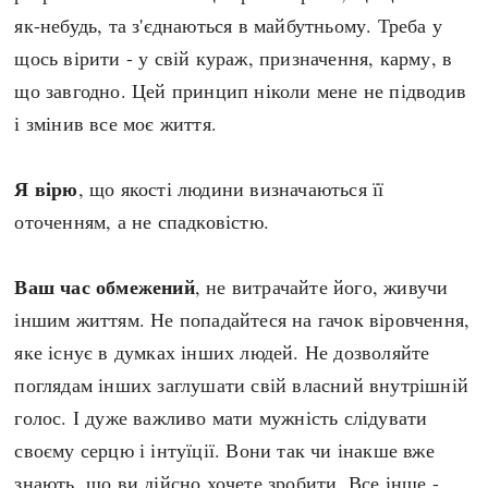
Регіони
Індекси
як-небудь, та з'єднаються в майбутньому. Треба у
Австралія
Нові статті
щось вірити - у свій кураж, призначення, карму, в
Азія
Популярні статті
що завгодно. Цей принцип ніколи мене не підводив
Америка
Всі статті
і змінив все моє життя.
А(нта)рктика
Визначальні події
Африка
#Хештеги
Я вірю
, що якості людини визначаються її
Європа
Автори
оточенням, а не спадковістю.
Ваш час обмежений
, не витрачайте його, живучи
done
іншим життям. Не попадайтеся на гачок віровчення,
яке існує в думках інших людей. Не дозволяйте
поглядам інших заглушати свій власний внутрішній
голос. І дуже важливо мати мужність слідувати
своєму серцю і інтуїції. Вони так чи інакше вже
знають, що ви дійсно хочете зробити. Все інше -