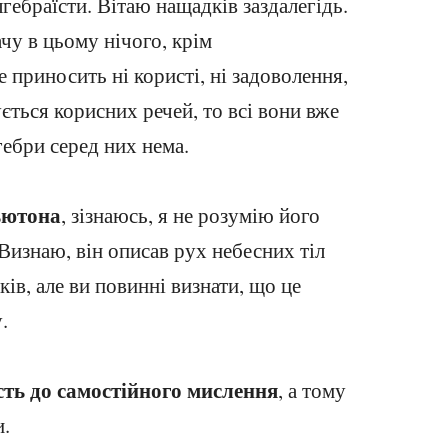
гебраїсти. Вітаю нащадків заздалегідь.
ачу в цьому нічого, крім
е приносить ні користі, ні задоволення,
ується корисних речей, то всі вони вже
лгебри серед них нема.
ьютона
, зізнаюсь, я не розумію його
Визнаю, він описав рух небесних тіл
ків, але ви повинні визнати, що це
.
ть до самостійного мислення
, а тому
и.