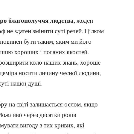
про благополуччя людства
, жоден
ф не здатен змінити суті речей. Цілком
 повинен бути таким, яким ми його
ішшю хороших і поганих якостей.
 розширити коло наших знань, хороше
цеміра носити личину чесної людини,
суті нашої душі.
бру на світі залишається ослом, якщо
 Можливо через десятки років
мувати вигоду з тих кривих, які