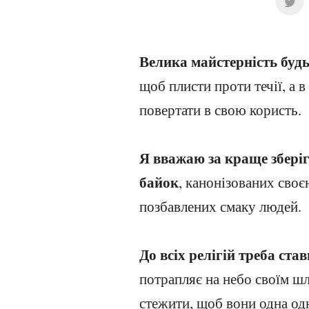
Велика майстерність будь
щоб плисти проти течії, а 
повертати в свою користь.
Я вважаю за краще збері
байок
, канонізованих своє
позбавлених смаку людей.
До всіх релігій треба ста
потрапляє на небо своїм ш
стежити, щоб вони одна од