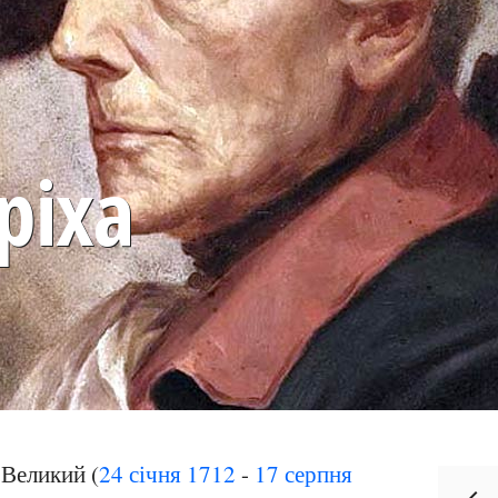
ріха
 Великий (
24 січня
1712
-
17 серпня