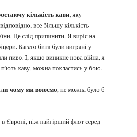
ростаючу кількість кави
, яку
 відповідно, все більшу кількість
аїни. Це слід припинити. Я виріс на
фіцери. Багато битв були виграні у
ли пиво. І, якщо виникне нова війна, я
і п'ють каву, можна покластись у бою.
іли чому ми воюємо
, не можна було б
ю
в Європі, ніж найгірший флот серед