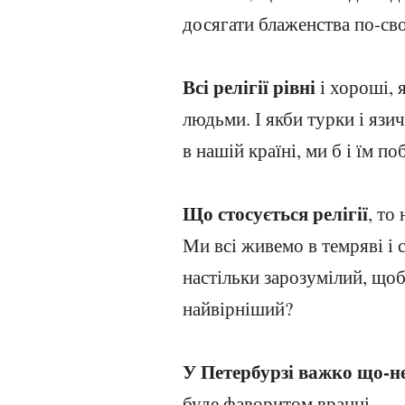
досягати блаженства по-св
Всі релігії рівні
і хороші, 
людьми. І якби турки і язи
в нашій країні, ми б і їм п
Що стосується релігії
, то
Ми всі живемо в темряві і 
настільки зарозумілий, що
найвірніший?
У Петербурзі важко що-н
буде фаворитом вранці.