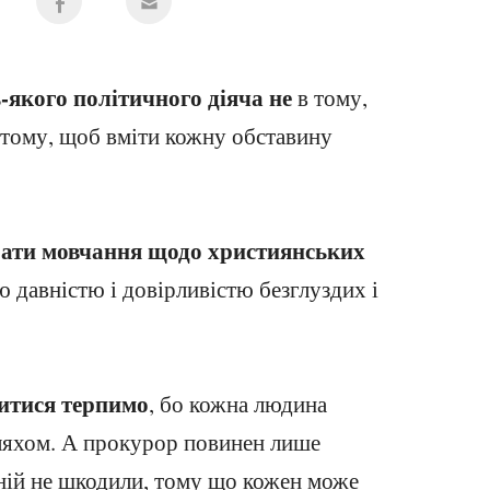
-якого політичного діяча не
в тому,
в тому, щоб вміти кожну обставину
гати мовчання щодо християнських
ю давністю і довірливістю безглуздих і
витися терпимо
, бо кожна людина
ляхом. А прокурор повинен лише
ній не шкодили, тому що кожен може