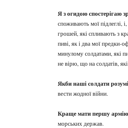
Я з огидою спостерігаю з
споживають мої підлеглі, і,
грошей, які спливають з кр
пиві, як і два мої предки-о
минулому солдатами, які пи
не вірю, що на солдатів, як
Якби наші солдати розум
вести жодної війни.
Краще мати першу армі
морських держав.