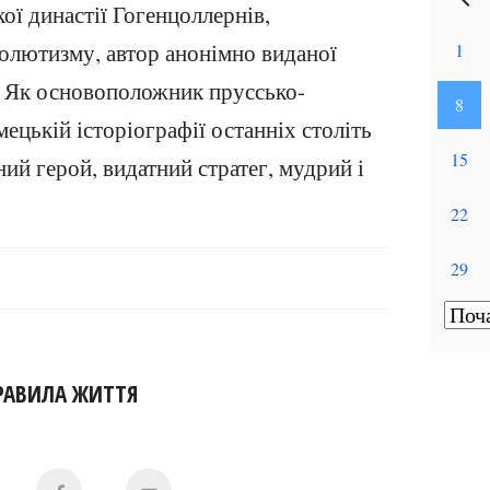
ої династії Гогенцоллернів,
олютизму, автор анонімно виданої
. Як основоположник пруссько-
мецькій історіографії останніх століть
ий герой, видатний стратег, мудрий і
РАВИЛА ЖИТТЯ