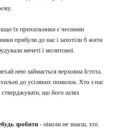
оєму.
якщо їх прихильники є чесними
чники прибули до нас і захотіли б жити
обудували мечеті і молитовні.
 нехай нею займається верховна Істота.
схильні до усіляких помилок. Хто з нас
б стверджувати, що його шлях
ебудь зробити
- ніколи не знаєш, хто