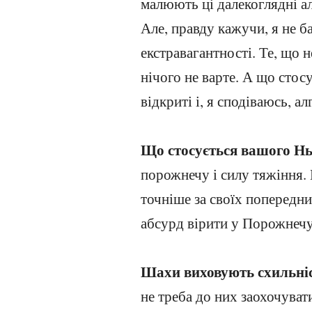
малюють ці далекоглядні ал
Але, правду кажучи, я не б
екстравагантності. Те, що н
нічого не варте. А що стос
відкриті і, я сподіваюсь, а
Що стосується вашого Н
порожнечу і силу тяжіння. 
точніше за своїх попередни
абсурд вірити у Порожнечу
Шахи виховують схильніс
не треба до них заохочуват