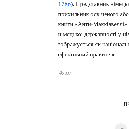
1786
). Представник німецьк
прихильник освіченого абс
книги «Анти-Маккіавеллі»
німецької державності у ні
зображується як національн
ефективний правитель.
807
П