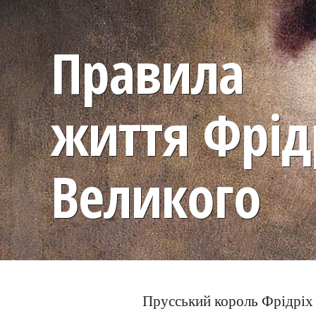
Правила
життя Фрід
Великого
Прусський король Фрідріх