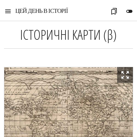
ЦЕЙ ДЕНЬ В ІСТОРІЇ
menu
bookmarks
toggle_off
ІСТОРИЧНІ КАРТИ (
β
)
zoom_out_map