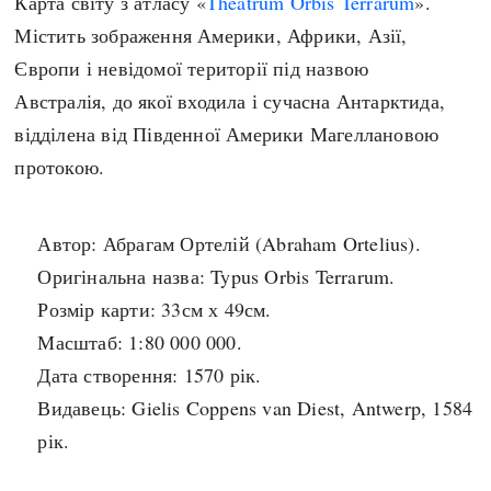
Карта світу з атласу «
Theatrum Orbis Terrarum
».
Архітектура і будівництво
Козацька доба
Містить зображення Америки, Африки, Азії,
Битви і війни
Українська революція
Європи і невідомої території під назвою
Катастрофи
Україна радянська
Австралія, до якої входила і сучасна Антарктида,
Кримінал
Україна незалежна
відділена від Південної Америки
Магеллановою
Культура і мистецтво
ЗНО
протокою.
Людина і суспільство
Хронологія
Наука, освіта і техніка
Автор: Абрагам Ортелій (Abraham Ortelius).
Античні часи
Особистості
Оригінальна назва: Typus Orbis Terrarum.
Темні віки
Подорожі і відкриття
Розмір карти: 33см х 49см.
Високе Середньовіччя
Політика
Масштаб: 1:80 000 000.
Пізнє Середньовіччя
Релігія
Дата створення: 1570 рік.
Нова історія
Розваги і дозвілля
Видавець: Gielis Coppens van Diest, Antwerp, 1584
Новітня історія
Спорт
рік.
Наш час
Чудеса світу