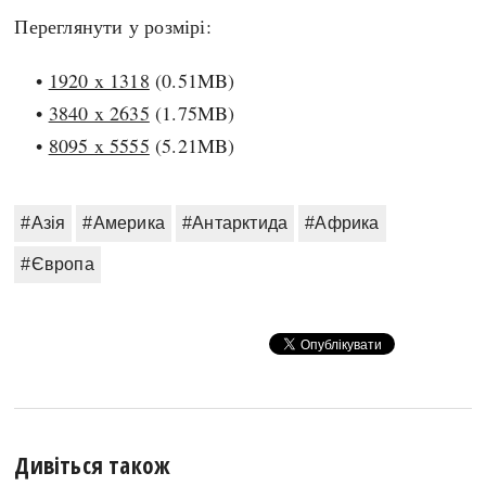
Регіони
Індекси
Переглянути у розмірі:
Австралія
Нові статті
Азія
Популярні статті
•
1920 x 1318
(0.51MB)
Америка
Всі статті
•
3840 x 2635
(1.75MB)
А(нта)рктика
Визначальні події
•
8095 x 5555
(5.21MB)
Африка
#Хештеги
Європа
Автори
#Азія
#Америка
#Антарктида
#Африка
#Європа
done
Дивіться також