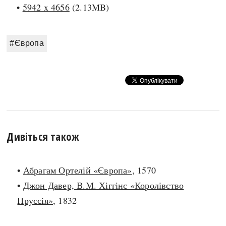
Регіони
Індекси
•
5942 x 4656
(2.13MB)
Австралія
Нові статті
Азія
Популярні статті
#Європа
Америка
Всі статті
А(нта)рктика
Визначальні події
Африка
#Хештеги
Європа
Автори
done
Дивіться також
•
Абрагам Ортелій «Європа»
, 1570
•
Джон Давер, В.М. Хіггінс «Королівство
Пруссія»
, 1832