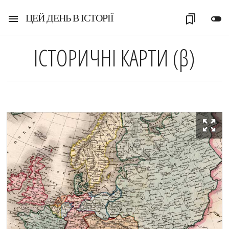
ЦЕЙ ДЕНЬ В ІСТОРІЇ
menu
bookmarks
toggle_off
ІСТОРИЧНІ КАРТИ (
β
)
zoom_out_map