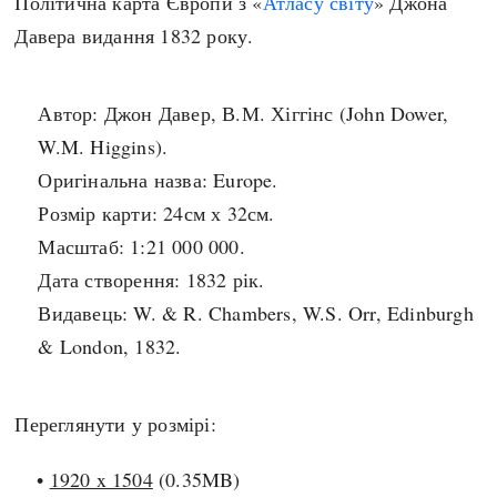
Політична карта Європи з «
Атласу світу
» Джона
Архітектура і будівництво
Козацька доба
Давера видання 1832 року.
Битви і війни
Українська революція
Катастрофи
Україна радянська
Автор: Джон Давер, В.М. Хіггінс (John Dower,
Кримінал
Україна незалежна
W.M. Higgins).
Культура і мистецтво
ЗНО
Оригінальна назва: Europe.
Людина і суспільство
Розмір карти: 24см х 32см.
Хронологія
Наука, освіта і техніка
Масштаб: 1:21 000 000.
Античні часи
Особистості
Дата створення: 1832 рік.
Темні віки
Подорожі і відкриття
Видавець: W. & R. Chambers, W.S. Orr, Edinburgh
Високе Середньовіччя
Політика
& London, 1832.
Пізнє Середньовіччя
Релігія
Нова історія
Розваги і дозвілля
Новітня історія
Переглянути у розмірі:
Спорт
Наш час
Чудеса світу
•
1920 x 1504
(0.35MB)