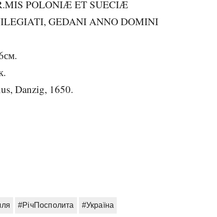
R.MIS POLONIÆ ET SUECIÆ
ILEGIATI, GEDANI ANNO DOMINI
6см.
к.
us, Danzig, 1650.
лля
#РічПосполита
#Україна