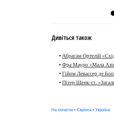
Дивіться також
•
Абрагам Ортелій «Схі
•
Фра Мауро «Мала Азія
•
Гійом Левассер де Боп
•
Пітер Шенк-ст. «Загал
На початок
•
Європа
•
Україна