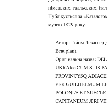
німецьких, галльських, іта
Публікується за «Каталогом
музею 1829 року.
Автор: Гійом Левассер д
Beauplan).
Оригінальна назва: 
UKRAIae CUM SUIS P
PROVINCYSQ ADIACE
PER GUILHELMUM LE
POLONIÆ ET SUECIÆ
CAPITANEUM ÆRI VER