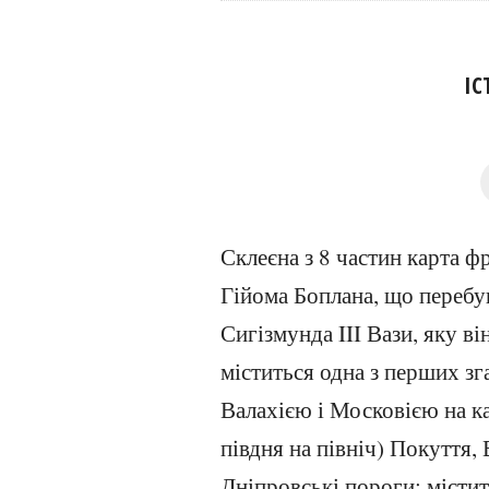
ІС
Склеєна з 8 частин карта ф
Гійома Боплана, що перебу
Сигізмунда III Вази, яку ві
міститься одна з перших з
Валахією і Московією на ка
півдня на північ) Покуття,
Дніпровські пороги; містит