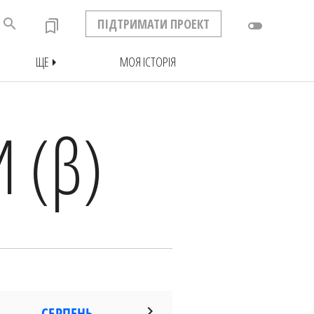
search
ПІДТРИМАТИ ПРОЕКТ
bookmarks
toggle_off
ЩЕ
МОЯ ІСТОРІЯ
arrow_right
 (
β
)