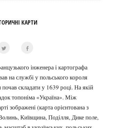
ТОРИЧНІ КАРТИ
ранцузького інженера і картографа
вав на службі у польського короля
н почав складати у 1639 році. На якій
гадок топоніма «Україна». Між
рті зображені (карта орієнтована з
 Волинь, Київщина, Поділля, Дике поле,
ь масштаб в українських, польських,