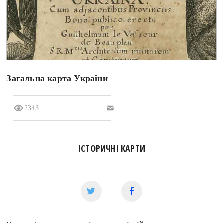
search
Загальна карта України
СЬОГОДНІ
ПОДКАСТИ
ЗАГОЛОВКИ
КРУГЛІ ДАТИ
2343
ПРАВИЛА ЖИТТЯ
ФОТОІСТОРІЇ
ВИ (НЕ) ЗНАЛИ
ІНФОГРАФІКА
КАРТИ
ПРЯМА МОВА
ІСТОРИЧНІ КАРТИ
НОТА БЕНЕ
МОЯ ІСТОРІЯ
Рубрики
Україна
Авіація і космонавтика
Княжа доба