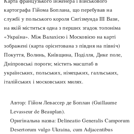
Карта французького інженера і військового
Архітектура і будівництво
Козацька доба
картографа Гійома Боплана, що перебував на
Битви і війни
Українська революція
службі у польського короля Сигізмунда III Вази,
Катастрофи
Україна радянська
на якій міститься одна з перших згадок топоніма
Кримінал
Україна незалежна
«Україна». Між Валахією і Московією на карті
Культура і мистецтво
ЗНО
зображені (карта орієнтована з півдня на північ)
Людина і суспільство
Покуття, Волинь, Київщина, Поділля, Дике поле,
Хронологія
Наука, освіта і техніка
Дніпровські пороги; містить масштаб в
Античні часи
Особистості
українських, польських, німецьких, галльських,
Темні віки
Подорожі і відкриття
італійських і московських милях.
Високе Середньовіччя
Політика
Пізнє Середньовіччя
Релігія
Автор: Гійом Левассер де Боплан (Guillaume
Нова історія
Розваги і дозвілля
Levasseur de Beauplan).
Новітня історія
Спорт
Оригінальна назва: Delineatio Generalis Camporum
Наш час
Чудеса світу
Desertorum vulgo Ukraina, cum Adjacentibus