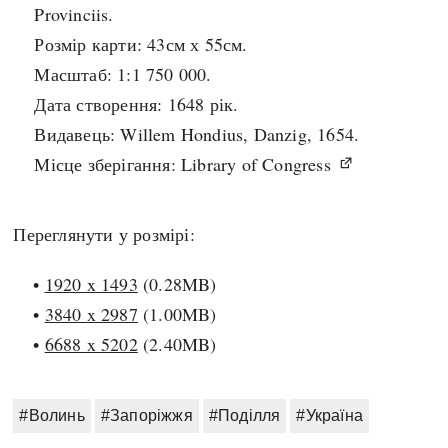
Регіони
Індекси
Provinciis.
Австралія
Нові статті
Розмір карти: 43см х 55см.
Азія
Популярні статті
Масштаб: 1:1 750 000.
Америка
Всі статті
Дата створення: 1648 рік.
А(нта)рктика
Визначальні події
Видавець: Willem Hondius, Danzig, 1654.
Африка
#Хештеги
Місце зберігання: Library of Congress
Європа
Автори
Переглянути у розмірі:
done
•
1920 x 1493
(0.28MB)
•
3840 x 2987
(1.00MB)
•
6688 x 5202
(2.40MB)
#Волинь
#Запоріжжя
#Поділля
#Україна