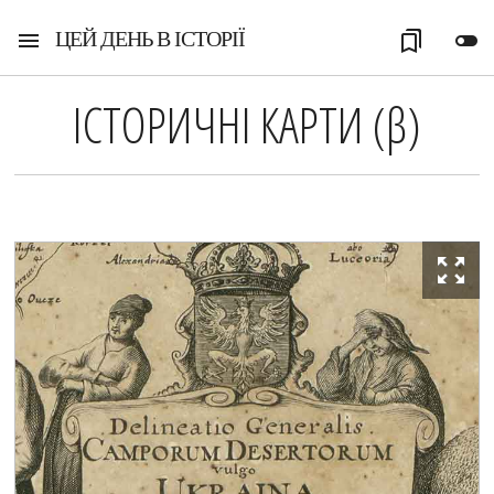
ЦЕЙ ДЕНЬ В ІСТОРІЇ
menu
bookmarks
toggle_off
ІСТОРИЧНІ КАРТИ (
β
)
zoom_out_map