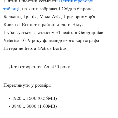
П'ятий і шостий сегменти
Пейтінгеровової
Архітектура і будівництво
Козацька доба
таблиці
, на яких зображені Східна Європа,
Битви і війни
Українська революція
Балкани, Греція, Мала Азія, Причорномор'я,
Катастрофи
Україна радянська
Кавказ і Єгипет в районі дельти Нілу.
Кримінал
Україна незалежна
Публікується за атласом «Theatrum Geographiae
Культура і мистецтво
ЗНО
Veteris» 1619 року фламандського картографа
Людина і суспільство
Пітера де Берта (Petrus Bertius).
Хронологія
Наука, освіта і техніка
Античні часи
Особистості
Дата створення: бл. 450 року.
Темні віки
Подорожі і відкриття
Високе Середньовіччя
Політика
Пізнє Середньовіччя
Переглянути у розмірі:
Релігія
Нова історія
Розваги і дозвілля
•
1920 x 1500
(0.55MB)
Новітня історія
Спорт
•
3840 x 3000
(1.60MB)
Наш час
Чудеса світу