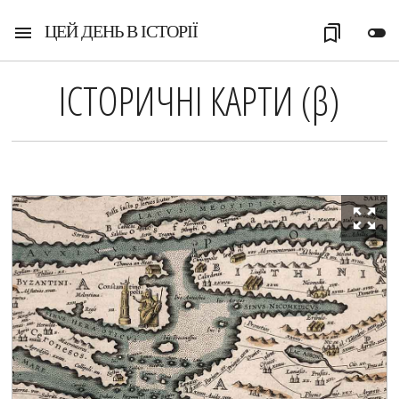
ЦЕЙ ДЕНЬ В ІСТОРІЇ
menu
bookmarks
toggle_off
ІСТОРИЧНІ КАРТИ (
β
)
zoom_out_map