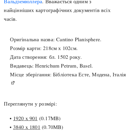
Вальдземюллера
. Вважається одним з
Регіони
Індекси
найцінніших картографічних документів всіх
Австралія
Нові статті
часів.
Азія
Популярні статті
Америка
Всі статті
А(нта)рктика
Визначальні події
Оригінальна назва: Cantino Planisphere.
Африка
#Хештеги
Розмір карти: 218см х 102см.
Європа
Автори
Дата створення: бл. 1502 року.
Видавець: Henrichum Petrum, Basel.
Місце зберігання: Бібліотека Есте, Модена, Італія
done
Переглянути у розмірі:
•
1920 x 901
(0.17MB)
•
3840 x 1801
(0.70MB)