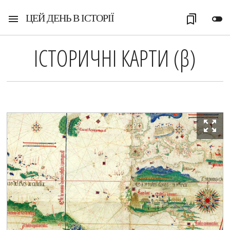
ЦЕЙ ДЕНЬ В ІСТОРІЇ
menu
bookmarks
toggle_off
ІСТОРИЧНІ КАРТИ (
β
)
zoom_out_map