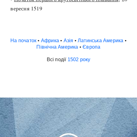
вересня 1519
На початок
•
Африка
•
Азія
•
Латинська Америка
•
Північна Америка
•
Європа
Всі події
1502 року