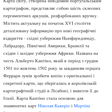
Карта світу, створена невідомим португальським
Архітектура і будівництво
Козацька доба
картографом, представляє собою шість склеєних
Битви і війни
Українська революція
пергаментних аркушів, розфарбованих вручну.
Катастрофи
Україна радянська
Містить актуальну на початок XVI століття
Кримінал
Україна незалежна
деталізовану інформацію про нові географічні
Культура і мистецтво
ЗНО
відкриття - східні узбережжя Ньюфаундленду,
Людина і суспільство
Лабрадору, Північної Америки, Бразилії та
Хронологія
Наука, освіта і техніка
східне і західне узбережжя Африки. Названа на
Античні часи
Особистості
честь Альберто Кантіно, який в період з грудня
Темні віки
Подорожі і відкриття
1501 по жовтень 1502 року за завданням герцога
Високе Середньовіччя
Політика
Феррари зумів зробити копію з оригінальної і
Пізнє Середньовіччя
Релігія
секретної карти, що зберігалась в королівській
Нова історія
Розваги і дозвілля
картографічній студії в Лісабоні, і вивезти її до
Новітня історія
Спорт
Італії. Карта Кантіно стала основою для
Наш час
Чудеса світу
знаменитих карт
Ніколая Каверіо
і
Мартіна