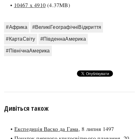
•
10467 x 4910
(4.37MB)
#Африка
#ВеликіГеографічніВідкриття
#КартаСвіту
#ПівденнаАмерика
#ПівнічнаАмерика
Дивіться також
•
Експедиція Васко да Гама
, 8 липня 1497
•
Початок першого кругосвітнього плавання
, 20