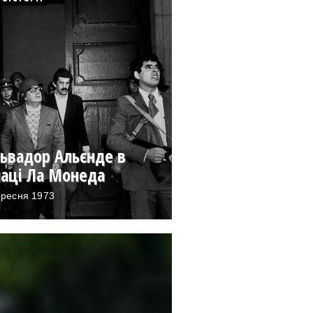
ьвадор Альєнде в
лаці Ла Монеда
ересня 1973