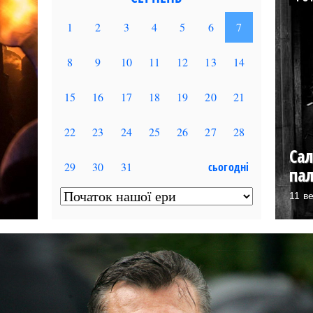
Сал
па
11 в