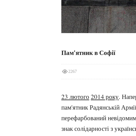
Пам'ятник в Софії
2267
23 лютого
2014 року
. Напе
пам'ятник Радянській Армії
перефарбований невідомим 
знак солідарності з украї