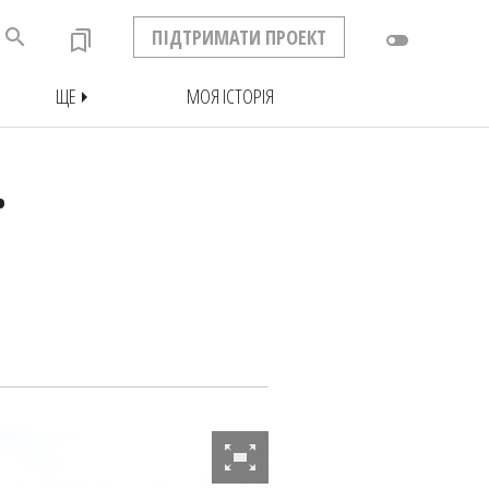
search
ПІДТРИМАТИ ПРОЕКТ
bookmarks
toggle_off
ЩЕ
МОЯ ІСТОРІЯ
arrow_right
Ї