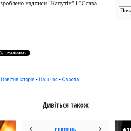
 зроблено надписи "Капутін" і "Слава
•
Новітня історія
•
Наш час
•
Європа
Дивіться також
ФОТ