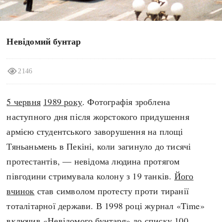
search
Невідомий бунтар
2146
СЬОГОДНІ
ПОДКАСТИ
ЗАГОЛОВКИ
КРУГЛІ ДАТИ
5 червня
1989 року
. Фотографія зроблена
ПРАВИЛА ЖИТТЯ
ФОТОІСТОРІЇ
наступного дня після жорстокого придушення
ВИ (НЕ) ЗНАЛИ
ІНФОГРАФІКА
армією студентського заворушення на площі
КАРТИ
ПРЯМА МОВА
Тяньаньмень в Пекіні, коли загинуло до тисячі
НОТА БЕНЕ
МОЯ ІСТОРІЯ
протестантів, — невідома людина протягом
півгодини стримувала колону з 19 танків.
Його
вчинок
став символом протесту проти тиранії
тоталітарної держави. В 1998 році журнал «Time»
Рубрики
Україна
включив «Невідомого бунтаря» до списку 100
Авіація і космонавтика
Княжа доба