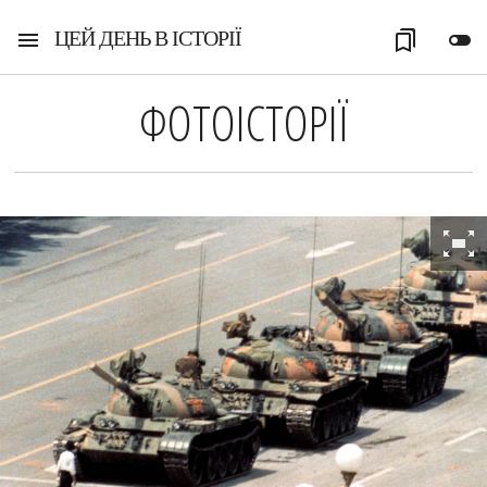
ЦЕЙ ДЕНЬ В ІСТОРІЇ
menu
bookmarks
toggle_off
ФОТОІСТОРІЇ