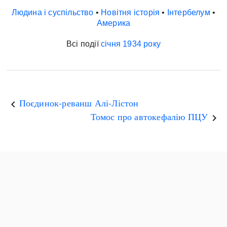
Регіони
Індекси
Людина і суспільство
•
Новітня історія
•
Інтербелум
•
Австралія
Нові статті
Америка
Азія
Популярні статті
Всі події
січня
1934 року
Америка
Всі статті
А(нта)рктика
Визначальні події
Африка
#Хештеги
Європа
Автори
Поєдинок-реванш Алі-Лістон
keyboard_arrow_left
Томос про автокефалію ПЦУ
keyboard_arrow_right
done