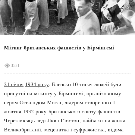
search
Мітинг британських фашистів у Бірмінгемі
СЬОГОДНІ
ПОДКАСТИ
ЗАГОЛОВКИ
КРУГЛІ ДАТИ
3521
ПРАВИЛА ЖИТТЯ
ФОТОІСТОРІЇ
ВИ (НЕ) ЗНАЛИ
ІНФОГРАФІКА
21 січня
1934 року
. Близько 10 тисяч людей були
КАРТИ
ПРЯМА МОВА
присутні на мітингу у Бірмінгемі, організовному
НОТА БЕНЕ
МОЯ ІСТОРІЯ
сером Освальдом Мослі, лідером створеного 1
жовтня 1932 року Британського союзу фашистів.
Через місяць леді Люсі Г'юстон, найбагатша жінка
Рубрики
Україна
Великобританії, меценатка і суфражистка, відома
Авіація і космонавтика
Княжа доба