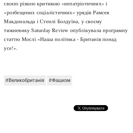
своєю різкою критикою «непатріотичних» і
Архітектура і будівництво
Козацька доба
«розбещених соціалістичних» урядів Рамсея
Битви і війни
Українська революція
Макдональда і Стенлі Болдуїна, у своєму
Катастрофи
Україна радянська
тижневику Saturday Review опублікувала програмну
Кримінал
Україна незалежна
статтю Мослі «Наша політика - Британія понад
Культура і мистецтво
ЗНО
усе!».
Людина і суспільство
Хронологія
Наука, освіта і техніка
Античні часи
Особистості
Темні віки
Подорожі і відкриття
#Великобританія
#Фашизм
Високе Середньовіччя
Політика
Пізнє Середньовіччя
Релігія
Нова історія
Розваги і дозвілля
Новітня історія
Спорт
Наш час
Чудеса світу