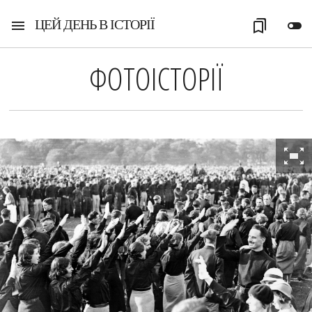
ЦЕЙ ДЕНЬ В ІСТОРІЇ
menu
bookmarks
toggle_off
ФОТОІСТОРІЇ