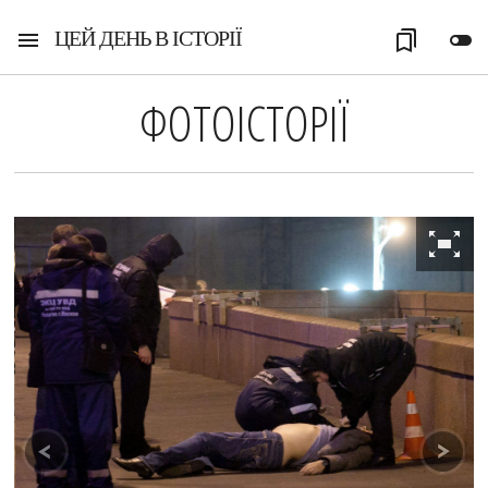
ЦЕЙ ДЕНЬ В ІСТОРІЇ
menu
bookmarks
toggle_off
ФОТОІСТОРІЇ