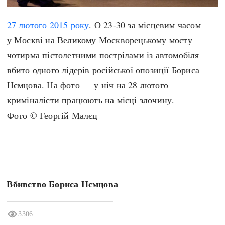
search
27 лютого
2015 року
. О 23-30 за місцевим часом
2
у Москві на Великому Москворецькому мосту
у
чотирма пістолетними пострілами із автомобіля
ч
вбито одного лідерів російської опозиції Бориса
в
СЬОГОДНІ
ПОДКАСТИ
Нємцова. На фото — у ніч на 28 лютого
Н
ЗАГОЛОВКИ
КРУГЛІ ДАТИ
криміналісти працюють на місці злочину.
л
ПРАВИЛА ЖИТТЯ
ФОТОІСТОРІЇ
Фото © Георгій Малєц
Ф
ВИ (НЕ) ЗНАЛИ
ІНФОГРАФІКА
КАРТИ
ПРЯМА МОВА
НОТА БЕНЕ
МОЯ ІСТОРІЯ
Вбивство Бориса Нємцова
Рубрики
Україна
3306
Авіація і космонавтика
Княжа доба