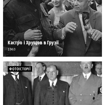
Кастро і Хрущов в Грузії
1963
ФОТОІСТОРІЇ