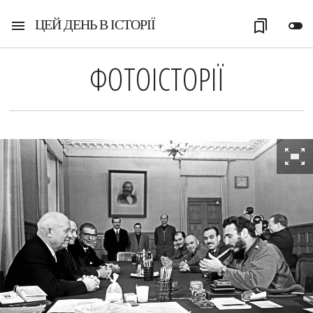
ЦЕЙ ДЕНЬ В ІСТОРІЇ
menu
bookmarks
toggle_off
ФОТОІСТОРІЇ