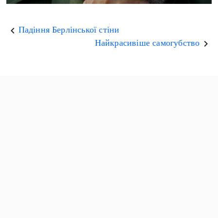
Падіння Берлінської стіни
keyboard_arrow_left
Найкрасивіше самогубство
keyboard_arrow_right