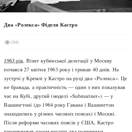
search
Два «Ролекса» Фіделя Кастро
2841
СЬОГОДНІ
ПОДКАСТИ
ЗАГОЛОВКИ
КРУГЛІ ДАТИ
1963 рік
. Візит кубинської делегації у Москву
ПРАВИЛА ЖИТТЯ
ФОТОІСТОРІЇ
почався 27 квітня 1963 року і тривав 40 днів. На
ВИ (НЕ) ЗНАЛИ
ІНФОГРАФІКА
зустрчі у Кремлі у Кастро на руці два «Ролекса». Це
КАРТИ
ПРЯМА МОВА
не бравада, а практичність — один з них показував
НОТА БЕНЕ
МОЯ ІСТОРІЯ
час на Кубі, другий (моделі «Submariner») — у
Вашингтоні (до 1964 року Гавана і Вашингтон
знаходились у різних часових поясах) і Москві.
Після реформи часових поясів у США, Кастро
Рубрики
Україна
продовжував часом носити два годинники
Авіація і космонавтика
Княжа доба