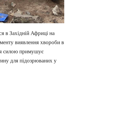
ся в Західній Африці на
19 серпня
2014 року
.
моменту виявлення хвороби в
після того як його ма
ння силою примушує
Фото © John Moore/Ge
тину для підозрюваних у