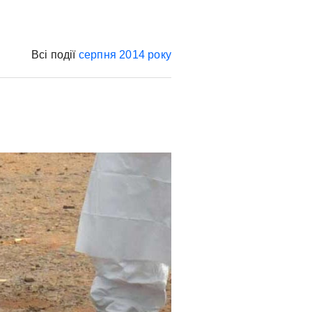
Всі події
серпня
2014 року