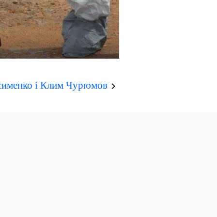
асименко і Клим Чурюмов
keyboard_arrow_right