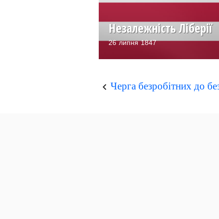
Незалежність Ліберії
26 липня 1847
Черга безробітних до бе
keyboard_arrow_left