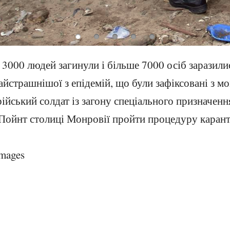
е 3000 людей загинули і більше 7000 осіб заразили
айстрашнішої з епідемій, що були зафіксовані з 
рійський солдат із загону спеціального призначе
Пойнт столиці Монровії пройти процедуру каран
mages