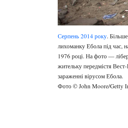
тіла померлих від
Серпень
2014 року
. Більш
лихоманку Ебола під час, н
1976 році. На фото — лібе
жительку передмістя Вест-
зараженні вірусом Ебола.
Фото © John Moore/Getty I