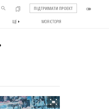
search
ПІДТРИМАТИ ПРОЕКТ
bookmarks
toggle_off
ЩЕ
МОЯ ІСТОРІЯ
arrow_right
Ї