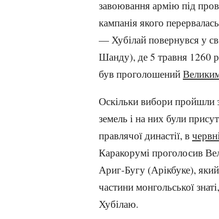
завоювання армію під пров
кампанія якого перервалас
— Хубілай повернувся у св
Шанду), де 5 травня 1260 
був проголошений
Великим
Оскільки вибори пройшли 
земель і на них були присут
правлячої династії, в
червн
Каракорумі проголосив Ве
Ариг-Бугу (Арікбуке), яки
частини монгольської знаті,
Хубілаю.