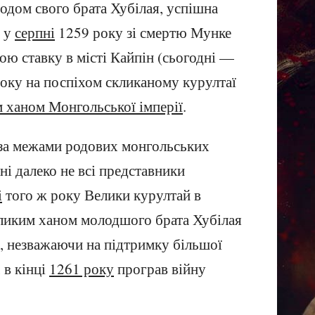
одом свого брата Хубілая, успішна
ь у
серпні
1259 року зі смертю Мунке
ою ставку в місті Кайпін (сьогодні —
року на поспіхом скликаному курултаї
 ханом Монгольської імперії
.
за межами родових монгольських
ні далеко не всі представники
і
того ж року Велики курултай в
ликим ханом молодшого брата Хубілая
й, незважаючи на підтримку більшої
 в кінці
1261 року
програв війну