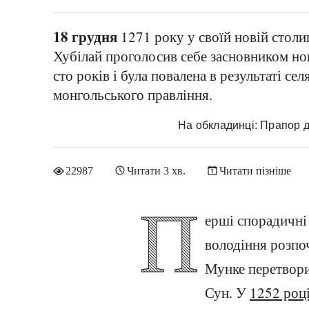
18 грудня
1271 року у своїй новій столи
Хубілай проголосив себе засновником но
сто років і була повалена в результаті се
монгольського правління.
На обкладинці: Прапор
22987
Читати 3 хв.
Читати пізніше
П
ерші спорадичні
володіння розпоч
Мунке перетвори
Сун. У
1252 роц