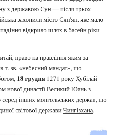
йну з державою Сун — після трьох
ійська захопили місто Сян'ян, яке мало
о падіння відкрило шлях в басейн ріки
тай, право на правління яким за
 т. зв. «небесний мандат», що
18 грудня
богом,
1271 року Хубілай
ом нової династії Великий Юань з
о серед інших монгольських держав, що
єдиної світової держави
Чингізхана
.