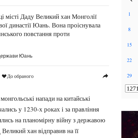
ці місті Даду Великий хан Монголії
вої династії Юань. Вона проіснувала
лянського повстання проти
 держави Юань
reply
До обраного
 монгольські напади на китайські
ались у 1230-х роках і за правління
лись на планомірну війну з державою
і
Великий хан відправив на її