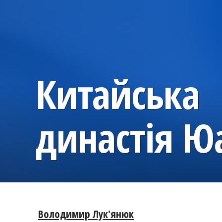
Китайська
династія Ю
Володимир Лук'янюк