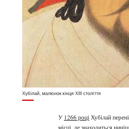
Хубілай, малюнок кінця XIII століття
У
1266 році
Хубілай перені
місці, де знаходиться ниніш