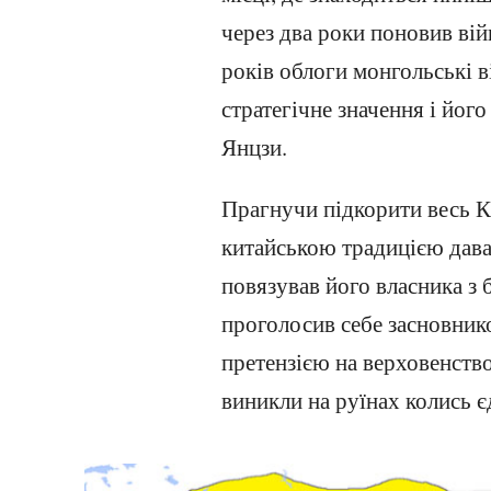
через два роки поновив ві
років облоги монгольські в
стратегічне значення і йог
Янцзи.
Прагнучи підкорити весь Ки
китайською традицією давав
повязував його власника з 
проголосив себе засновник
претензією на верховенств
виникли на руїнах колись 