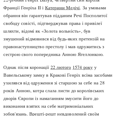
Регіони
Індекси
Франції Генріха II і
Катерини Медічі
. За умовами
Австралія
Нові статті
обрання він гарантував підданим Речі Посполитої
Азія
Популярні статті
свободу совісті, підтверджував права і привілеї
Америка
Всі статті
шляхти, відомі як «Золота вольність», був
А(нта)рктика
Визначальні події
змушений відмовився від будь-яких претензій на
Африка
#Хештеги
правонаступництво престолу і мав одружитись з
Європа
Автори
сестрою свого попередника Анною Ягеллонкою.
Однак після коронації
22 лютого
1574 року
у
done
Вавельському замку в Кракові Генріх всіма засобами
ухилявся від одруження зі старшою за себе на 28
років Анною, котра слала листи до королівських
дворів Європи із намаганням змусити його до
виконання взятих на себе матримоніальних
зобов'язань. Врешті-решт невдоволений своїм