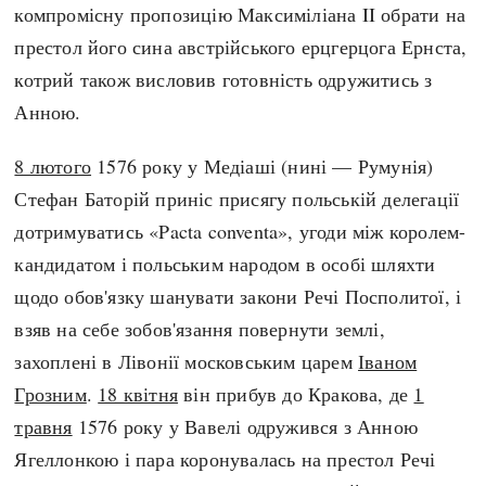
компромісну пропозицію Максиміліана II обрати на
престол його сина австрійського ерцгерцога Ернста,
котрий також висловив готовність одружитись з
Анною.
8 лютого
1576 року у Медіаші (нині — Румунія)
Стефан Баторій приніс присягу польській делегації
дотримуватись «Pacta conventa», угоди між королем-
кандидатом і польським народом в особі шляхти
щодо обов'язку шанувати закони Речі Посполитої, і
взяв на себе зобов'язання повернути землі,
захоплені в Лівонії московським царем
Іваном
Грозним
.
18 квітня
він прибув до Кракова, де
1
травня
1576 року у Вавелі одружився з Анною
Ягеллонкою і пара коронувалась на престол Речі