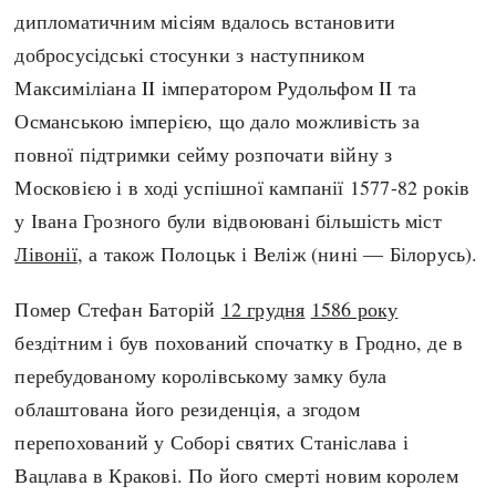
дипломатичним місіям вдалось встановити
добросусідські стосунки з наступником
Максиміліана II імператором Рудольфом II та
Османською імперією, що дало можливість за
повної підтримки сейму розпочати війну з
Московією і в ході успішної кампанії 1577-82 років
у Івана Грозного були відвоювані більшість міст
Лівонії
, а також Полоцьк і Веліж (нині — Білорусь).
Помер Стефан Баторій
12 грудня
1586 року
бездітним і був похований спочатку в Гродно, де в
перебудованому королівському замку була
облаштована його резиденція, а згодом
перепохований у Соборі святих Станіслава і
Вацлава в Кракові. По його смерті новим королем