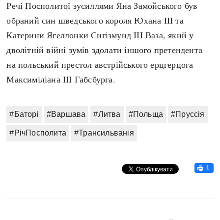
Речі Посполитої зусиллями Яна Замойського був
обраний син шведського короля Юхана III та
Катерини Ягеллонки Сигізмунд III Ваза, який у
дволітній війні зумів здолати іншого претендента
на польський престол австрійського ерцгерцога
Максиміліана III Габсбурга.
#Баторі
#Варшава
#Литва
#Польща
#Пруссія
#РічПосполита
#Трансильванія
1