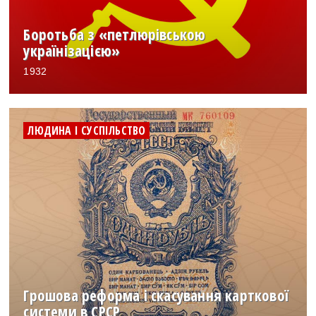
Боротьба з «петлюрівською
українізацією»
1932
ЛЮДИНА І СУСПІЛЬСТВО
Грошова реформа і скасування карткової
системи в СРСР