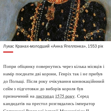
Лукас Кранах-молодший «Анна Ягеллонка», 1553 рік
Попри обіцянку повернутись через кілька місяців і
намір поєднати дві корони, Генріх так і не прибув
до Польщі. Після року очікування конвокаційнний
сейм з підготовки до виборів короля був
призначений на
листопад
1575 року
. Серед
кандидатів на престол розглядались імператор
Священної Римської імперії
Максиміліан II