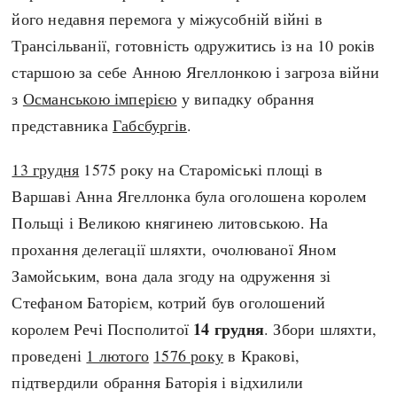
його недавня перемога у міжусобній війні в
Трансільванії, готовність одружитись із на 10 років
старшою за себе Анною Ягеллонкою і загроза війни
з
Османською імперією
у випадку обрання
представника
Габсбургів
.
13 грудня
1575 року на Староміські площі в
Варшаві Анна Ягеллонка була оголошена королем
Польщі і Великою княгинею литовською. На
прохання делегації шляхти, очолюваної Яном
Замойським, вона дала згоду на одруження зі
Стефаном Баторієм, котрий був оголошений
14 грудня
королем Речі Посполитої
. Збори шляхти,
проведені
1 лютого
1576 року
в Кракові,
підтвердили обрання Баторія і відхилили