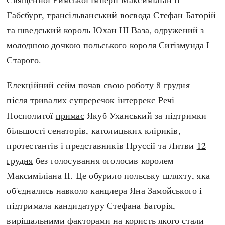
Габсбург, трансільванський воєвода Стефан Баторій
та шведський король Юхан III Ваза, одружений з
молодшою дочкою польського короля Сигізмунда I
Старого.
Елекційний сейм почав свою роботу
8 грудня
—
після тривалих супреречок
інтеррекс
Речі
Посполитої
примас
Якуб Уханський за підтримки
більшості сенаторів, католицьких кліриків,
протестантів і представників Пруссії та Литви
12
грудня
без голосування оголосив королем
Максиміліана II. Це обурило польську шляхту, яка
об'єднались навколо канцлера Яна Замойського і
підтримала кандидатуру Стефана Баторія,
вирішальними факторами на користь якого стали