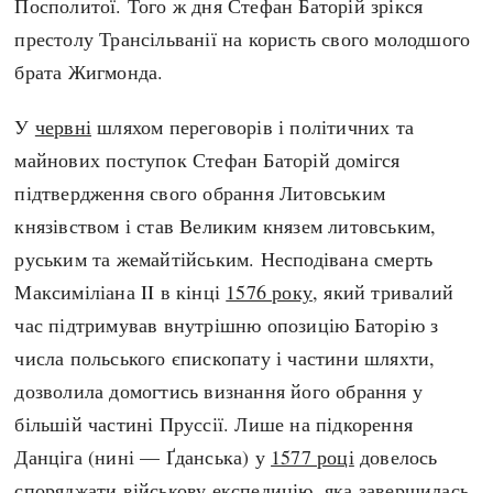
Посполитої. Того ж дня Стефан Баторій зрікся
престолу Трансільванії на користь свого молодшого
брата Жигмонда.
У
червні
шляхом переговорів і політичних та
майнових поступок Стефан Баторій домігся
підтвердження свого обрання Литовським
князівством і став Великим князем литовським,
руським та жемайтійським. Несподівана смерть
Максиміліана II в кінці
1576 року
, який тривалий
час підтримував внутрішню опозицію Баторію з
числа польського єпископату і частини шляхти,
дозволила домогтись визнання його обрання у
більшій частині Пруссії. Лише на підкорення
Данціга (нині — Ґданська) у
1577 році
довелось
споряджати військову експедицію, яка завершилась