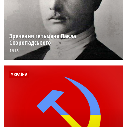
Зречення гетьмана Павла
Скоропадського
1918
УКРАЇНА