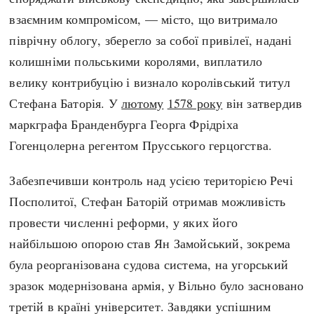
взаємним компромісом, — місто, що витримало
піврічну облогу, зберегло за собої привілеї, надані
колишніми польськими королями, виплатило
велику контрибуцію і визнало королівський титул
Стефана Баторія. У
лютому
1578 року
він затвердив
маркграфа Бранденбурга Георга Фрідріха
Гогенцолерна регентом Прусського герцогства.
Забезпечивши контроль над усією територією Речі
Посполитої, Стефан Баторій отримав можливість
провести численні реформи, у яких його
найбільшою опорою став Ян Замойський, зокрема
була реорганізована судова система, на угорський
зразок модернізована армія, у Вільно було засновано
третій в країні університет. Завдяки успішним