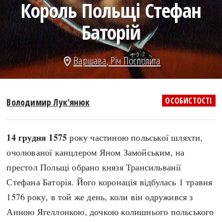
Король Польщі Стефан
search
Баторій
Варшава
,
Річ Посполита
location_on
СЬОГОДНІ
ПОДКАСТИ
ЗАГОЛОВКИ
КРУГЛІ ДАТИ
ОСОБИСТОСТІ
Володимир Лук'янюк
ПРАВИЛА ЖИТТЯ
ФОТОІСТОРІЇ
ВИ (НЕ) ЗНАЛИ
ІНФОГРАФІКА
14 грудня 1575
року частиною польської шляхти,
КАРТИ
ПРЯМА МОВА
очолюваної канцлером Яном Замойським, на
НОТА БЕНЕ
МОЯ ІСТОРІЯ
престол Польщі обрано князя Трансильванії
Стефана Баторія. Його коронація відбулась 1 травня
1576 року, в той же день, коли він одружився з
Рубрики
Україна
Анною Ягеллонкою, дочкою колишнього польського
Авіація і космонавтика
Княжа доба