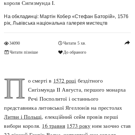
короля Сигизмунда I.
Архітектура і будівництво
Козацька доба
Битви і війни
Українська революція
На обкладинці: Мартін Кобер «Стефан Баторій», 1576
рік, Львівська національна галерея мистецтв
Катастрофи
Україна радянська
Кримінал
Україна незалежна
reply
Культура і мистецтво
ЗНО
34090
Читати 5 хв.
Людина і суспільство
Читати пізніше
До обраного
Хронологія
Наука, освіта і техніка
Античні часи
Особистості
П
Темні віки
о смерті в
1572 році
бездітного
Подорожі і відкриття
Високе Середньовіччя
Сигізмунда II Августа, першого монарха
Політика
Пізнє Середньовіччя
Речі Посполитої і останнього
Релігія
Нова історія
представника литовської Ягеллонів на престолах
Розваги і дозвілля
Новітня історія
Литви і Польщі
, елекційний сейм провів перші
Спорт
Наш час
вибори короля.
16 травня
1573 року
ним заочно став
Чудеса світу
22-річний Генріх Валуа, четвертий син короля