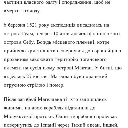
частини власного одягу і спорядження, щоб не
вмерти з голоду.
6 березня 1521 року експедиція висадилась на
острові Гуам, а через 10 днів досягла філіпінського
острова Себу. Вождь місцевого племені, котре
прийняло християнство, звернувся до європейців з
проханням завоювати територію поганського
племені на сусідньому острові Мактан. У битві, що
відбулась 27 квітня, Магеллан був поранений
отруєною стрілою і помер.
Після загибелі Магеллана ті, хто залишились
живими, на двох кораблях відпливли до
Молуккської протоки. Один з кораблів спробував
повернутись до Іспанії через Тихий океан, інший,