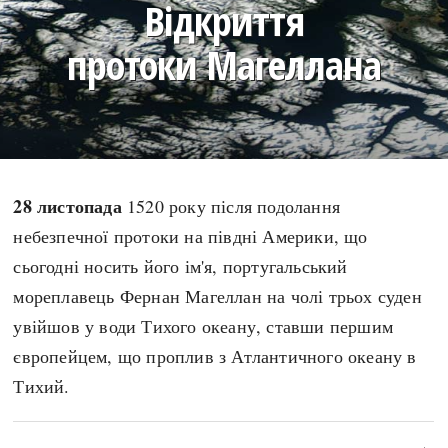
Відкриття
search
протоки Магеллана
СЬОГОДНІ
ПОДКАСТИ
ЗАГОЛОВКИ
КРУГЛІ ДАТИ
28 листопада
1520 року після подолання
ПРАВИЛА ЖИТТЯ
ФОТОІСТОРІЇ
небезпечної протоки на півдні Америки, що
ВИ (НЕ) ЗНАЛИ
ІНФОГРАФІКА
сьогодні носить його ім'я, португальський
КАРТИ
ПРЯМА МОВА
мореплавець Фернан Магеллан на чолі трьох суден
НОТА БЕНЕ
МОЯ ІСТОРІЯ
увійшов у води Тихого океану, ставши першим
європейцем, що проплив з Атлантичного океану в
Тихий.
Рубрики
Україна
Авіація і космонавтика
Княжа доба