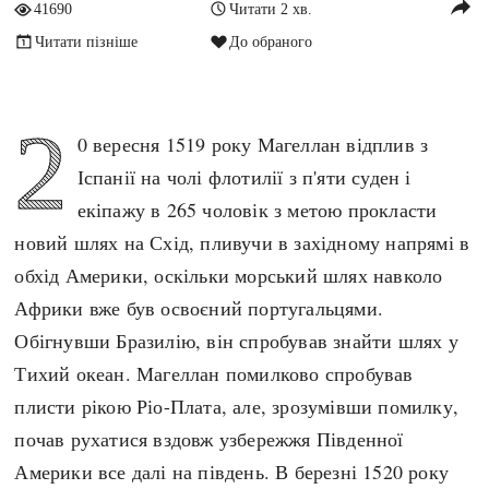
reply
41690
Читати 2 хв.
Архітектура і будівництво
Козацька доба
Читати пізніше
До обраного
Битви і війни
Українська революція
Катастрофи
Україна радянська
2
Кримінал
Україна незалежна
0 вересня 1519 року Магеллан відплив з
Культура і мистецтво
ЗНО
Іспанії на чолі флотилії з п'яти суден і
Людина і суспільство
екіпажу в 265 чоловік з метою прокласти
Хронологія
Наука, освіта і техніка
новий шлях на Схід, пливучи в західному напрямі в
Античні часи
Особистості
обхід Америки, оскільки морський шлях навколо
Темні віки
Подорожі і відкриття
Африки вже був освоєний португальцями.
Високе Середньовіччя
Політика
Обігнувши Бразилію, він спробував знайти шлях у
Пізнє Середньовіччя
Релігія
Тихий океан. Магеллан помилково спробував
Нова історія
Розваги і дозвілля
плисти рікою Ріо-Плата, але, зрозумівши помилку,
Новітня історія
Спорт
почав рухатися вздовж узбережжя Південної
Наш час
Чудеса світу
Америки все далі на південь. В березні 1520 року