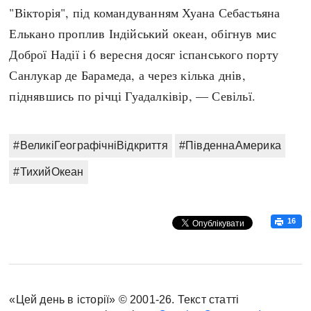
"Вікторія", під командуванням Хуана Себастьяна
Елькано проплив Індійський океан, обігнув мис
Доброї Надії і 6 вересня досяг іспанського порту
Санлукар де Барамеда, а через кілька днів,
піднявшись по річці Гуадалківір, — Севільї.
#ВеликіГеографічніВідкриття
#ПівденнаАмерика
#ТихийОкеан
16
«Цей день в історії» © 2001-26. Текст статті