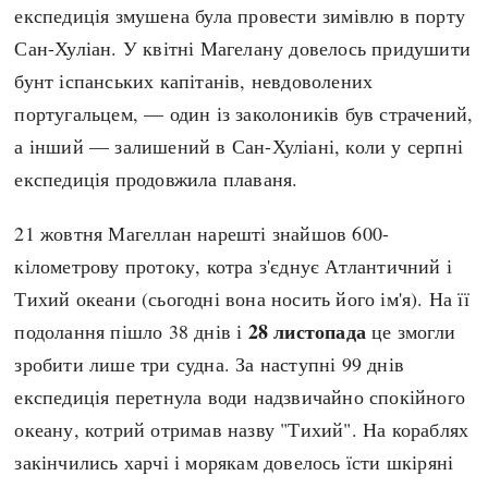
Регіони
Індекси
експедиція змушена була провести зимівлю в порту
Австралія
Нові статті
Сан-Хуліан. У квітні Магелану довелось придушити
Азія
Популярні статті
бунт іспанських капітанів, невдоволених
Америка
Всі статті
португальцем, — один із заколоників був страчений,
А(нта)рктика
Визначальні події
а інший — залишений в Сан-Хуліані, коли у серпні
Африка
#Хештеги
експедиція продовжила плаваня.
Європа
Автори
21 жовтня Магеллан нарешті знайшов 600-
кілометрову протоку, котра з'єднує Атлантичний і
done
Тихий океани (сьогодні вона носить його ім'я). На її
28 листопада
подолання пішло 38 днів і
це змогли
зробити лише три судна. За наступні 99 днів
експедиція перетнула води надзвичайно спокійного
океану, котрий отримав назву "Тихий". На кораблях
закінчились харчі і морякам довелось їсти шкіряні