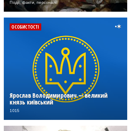
Події, факти, персоналії
•
ОСОБИСТОСТІ
Ярослав Володимирович — великий
князь київський
1015