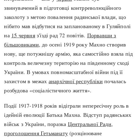
звинувачений в підготовці контрреволюційного
заколоту з метою повалення радянської влади, що
нібито мав відбутися на запланованому в Гуляйполі
на
15 червня
з'їзді рад 72 повітів.
Порвавши з
більшовиками
, до осені 1919 року Махно створив
нову, ще потужнішу армію, яка самостійно взяла під
контроль величезну територію на південному сході
України. В умовах повномасштабної війни під її
захистом в межах
анархічної республіки
почалась
розбудова «соціалістичного життя».
Події 1917-1918 років відіграли непересічну роль в
ідейній еволюції Батька Махна. Відступ радянських
військ з України, поразка
Центральної Ради
,
проголошення Гетьманату
(розцінюване