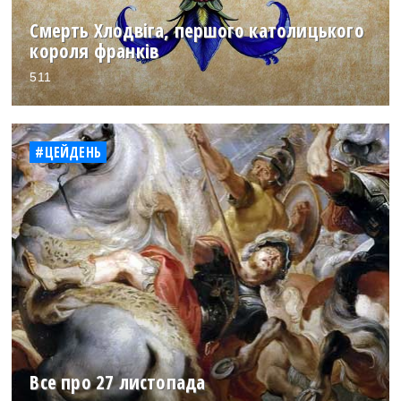
Смерть Хлодвіга, першого католицького
короля франків
511
#ЦЕЙДЕНЬ
Все про 27 листопада