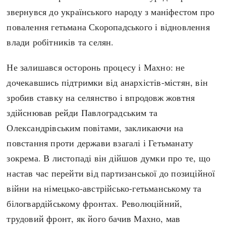
звернувся до українського народу з маніфестом про
повалення гетьмана Скоропадського і відновлення
влади робітників та селян.
Не залишався осторонь процесу і Махно: не
дочекавшись підтримки від анархістів-містян, він
зробив ставку на селянство і впродовж жовтня
здійснював рейди Павлоградським та
Олександрівським повітами, закликаючи на
повстання проти держави взагалі і Гетьманату
зокрема. В листопаді він дійшов думки про те, що
настав час перейти від партизанської до позиційної
війни на німецько-австрійсько-гетьманському та
білогвардійському фронтах. Революційний,
трудовий фронт, як його бачив Махно, мав