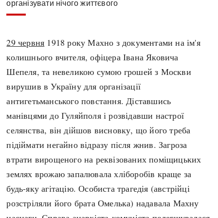
організувати нічого життєвого
29 червня
1918 року Махно з документами на ім'я
колишнього вчителя, офіцера Івана Яковича
Шепеля, та невеликою сумою грошей з Москви
вирушив в Україну для організації
антигетьманського повстання. Діставшись
манівцями до Гуляйполя і розвідавши настрої
селянства, він дійшов висновку, що його треба
підіймати негайно відразу після жнив. Загроза
втрати вирощеного на реквізованих поміщицьких
землях врожаю запалювала хліборобів краще за
будь-яку агітацію. Особиста трагедія (австрійці
розстріляли його брата Омелька) надавала Махну
наснаги. Справа анархіста-комуніста полегшувалася