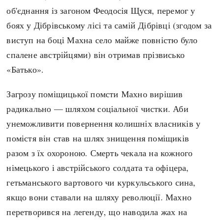
об'єднання із загоном Феодосія Щуся, перемог у
боях у Дібрівському лісі та самій Дібрівці (згодом за
виступ на боці Махна село майже повністю було
спалене австрійцями) він отримав прізвисько
«Батько».
Загрозу поміщицької помсти Махно вирішив
радикально — шляхом соціальної чистки. Аби
унеможливити повернення колишніх власників у
помістя він став на шлях знищення поміщиків
разом з їх охороною. Смерть чекала на кожного
німецького і австрійського солдата та офіцера,
гетьманського вартового чи куркульського сина,
якщо вони ставали на шляху революції. Махно
перетворився на легенду, що наводила жах на