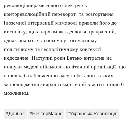
революціонерами лівого спектру як
контрреволюційний переворот) та розгортання
іноземної інтервенції мимоволі привели його до
висновку, що анархізм як ідеологія прекрасний,
однак анархія як система у тогочасному
політичному та геополітичному контексті
недосяжна. Наступні роки Батько витратив на
пошуки моделі військово-політичної організації, що
сприяла б наближенню часу і обставин, в яких
запровадження анархістської теорії в життя стало б
можливим.
#Донбас
#НесторМахно
#УкраїнськаРеволюція