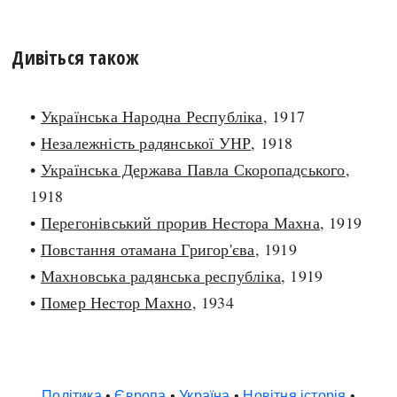
Дивіться також
•
Українська Народна Республіка
, 1917
•
Незалежність радянської УНР
, 1918
•
Українська Держава Павла Скоропадського
,
1918
•
Перегонівський прорив Нестора Махна
, 1919
•
Повстання отамана Григор'єва
, 1919
•
Махновська радянська республіка
, 1919
•
Помер Нестор Махно
, 1934
Політика
•
Європа
•
Україна
•
Новітня історія
•