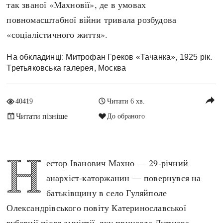
так званої «Махновії», де в умовах
Архітектура і будівництво
Козацька доба
повномасштабної війни тривала розбудова
Битви і війни
Українська революція
«соціалістичного життя».
Катастрофи
Україна радянська
Кримінал
Україна незалежна
На обкладинці: Митрофан Греков «Тачанка», 1925 рік.
Третьяковська галерея, Москва
Культура і мистецтво
ЗНО
Людина і суспільство
Хронологія
reply
Наука, освіта і техніка
40419
Читати 6 хв.
Античні часи
Особистості
Читати пізніше
До обраного
Темні віки
Подорожі і відкриття
Високе Середньовіччя
Політика
Н
Пізнє Середньовіччя
естор Іванович Махно — 29-річний
Релігія
Нова історія
анархіст-каторжанин — повернувся на
Розваги і дозвілля
Новітня історія
батьківщину в село Гуляйполе
Спорт
Наш час
Олександрівського повіту Катеринославської
Чудеса світу
губернії після амністії, яку принесла
Лютнева