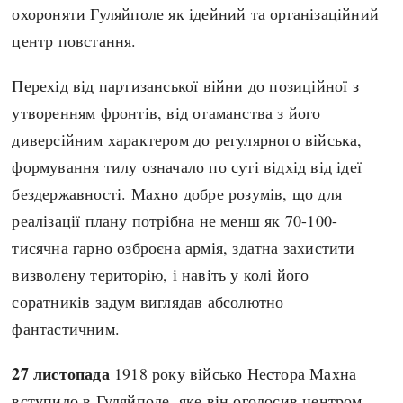
охороняти Гуляйполе як ідейний та організаційний
центр повстання.
Перехід від партизанської війни до позиційної з
утворенням фронтів, від отаманства з його
диверсійним характером до регулярного війська,
формування тилу означало по суті відхід від ідеї
бездержавності. Махно добре розумів, що для
реалізації плану потрібна не менш як 70-100-
тисячна гарно озброєна армія, здатна захистити
визволену територію, і навіть у колі його
соратників задум виглядав абсолютно
фантастичним.
27 листопада
1918 року військо Нестора Махна
вступило в Гуляйполе, яке він оголосив центром