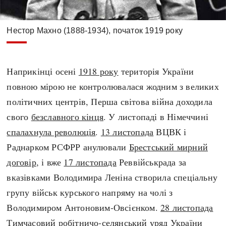
Нестор Махно (1888-1934), початок 1919 року
Наприкінці осені
1918 року
територія України
повною мірою не контролювалася жодним з великих
політичних центрів, Перша світова війна доходила
свого
безславного кінця
. У листопаді в Німеччині
спалахнула революція
.
13 листопада
ВЦВК і
Раднарком РСФРР анулювали
Брестський мирний
договір
, і вже
17 листопада
Реввійськрада за
вказівками Володимира Леніна створила спеціальну
групу військ курського напряму на чолі з
Володимиром Антоновим-Овсієнком.
28 листопада
Тимчасовий робітничо-селянський уряд України