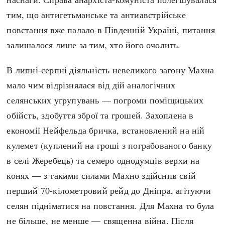
тим, що антигетьманське та антиавстрійське
повстання вже палало в Південній Україні, питання
залишалося лише за тим, хто його очолить.
В липні-серпні діяльність невеликого загону Махна
мало чим відрізнялася від дій аналогічних
селянських угрупувань — погроми поміщицьких
обійсть, здобуття зброї та грошей. Захоплена в
економії Нейфельда бричка, встановлений на ній
кулемет (куплений на гроші з пограбованого банку
в селі Жеребець) та семеро однодумців верхи на
конях — з такими силами Махно здійснив свій
перший 70-кілометровий рейд до Дніпра, агітуючи
селян підніматися на повстання. Для Махна то була
не більше, не менше — священна війна. Після