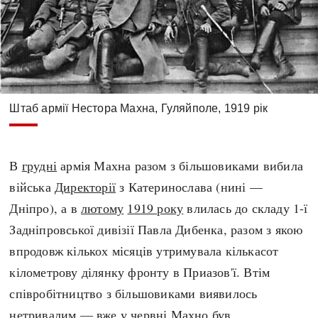
Штаб армії Нестора Махна, Гуляйполе, 1919 рік
В
грудні
армія Махна разом з більшовиками вибила
війська
Директорії
з Катеринослава (нині —
Дніпро), а в
лютому
1919 року
влилась до складу 1-ї
Задніпровської дивізії Павла Дибенка, разом з якою
впродовж кількох місяців утримувала кількасот
кілометрову ділянку фронту в Приазов'ї. Втім
співробітництво з більшовиками виявилось
нетривалим — вже у
червні
Махно був