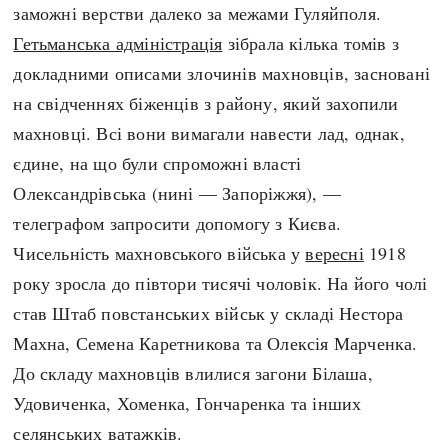
заможні верстви далеко за межами Гуляйполя.
Гетьманська адміністрація
зібрала кілька томів з
докладними описами злочинів махновців, засновані
на свідченнях біженців з району, який захопили
махновці. Всі вони вимагали навести лад, однак,
єдине, на що були спроможні власті
Олександрівська (нині — Запоріжжя), —
телеграфом запросити допомогу з Києва.
Чисельність махновського війська у
вересні
1918
року зросла до півтори тисячі чоловік. На його чолі
став Штаб повстанських військ у складі Нестора
Махна, Семена Каретникова та Олексія Марченка.
До складу махновців влилися загони Білаша,
Удовиченка, Хоменка, Гончаренка та інших
селянських ватажків.