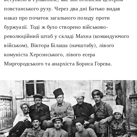
повстанського руху. Через два дні Батько видав
наказ про початок загального походу проти
буржуазії. Тоді ж було створено військово-
революційний штаб у складі Махна (командуючого
військом), Віктора Білаша (начштабу), лівого
комуніста Херсонського, лівого есера
Миргородського та анархіста Бориса Горєва.