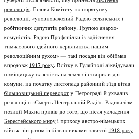
Регіони
Індекси
революція
. Голова Комітету по порятунку
Австралія
Нові статті
революції, «уповноважений Радою селянських і
Азія
Популярні статті
робітничих депутатів району, Групою анархо-
Америка
Всі статті
комуністів, Радою Профспілки із здійснення
А(нта)рктика
Визначальні події
тимчасового ідейного керівництва нашим
Африка
#Хештеги
революційним рухом» — такі посади він обіймав
Європа
Автори
впродовж
1917 року
. Влітку в Гуляйполі ліквідували
поміщицьку власність на землю і створили дві
done
комуни, на початку листопада районний з'їзд вітав
більшовицький переворот
у Петрограді й ухвалив
резолюцію «Смерть Центральній Раді!». Радикалізм
позиції Махна привів до того, що після укладення
Берестейського миру
і приходу австро-німецьких
військ він разом із більшовиками навесні
1918 року