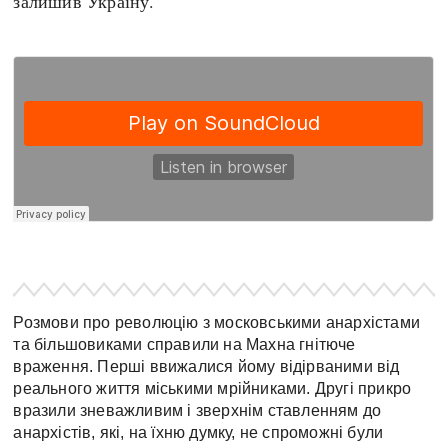
залишив Україну.
Розмови про революцію з московськими анархістами
та більшовиками справили на Махна гнітюче
враження. Перші ввижалися йому відірваними від
реального життя міськими мрійниками. Другі прикро
вразили зневажливим і зверхнім ставленням до
анархістів, які, на їхню думку, не спроможні були