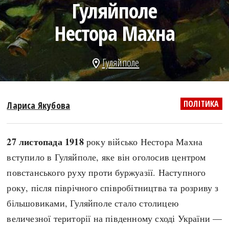
Гуляйполе
search
Нестора Махна
Гуляйполе
location_on
СЬОГОДНІ
ПОДКАСТИ
ЗАГОЛОВКИ
КРУГЛІ ДАТИ
ПОЛІТИКА
Лариса Якубова
ПРАВИЛА ЖИТТЯ
ФОТОІСТОРІЇ
ВИ (НЕ) ЗНАЛИ
ІНФОГРАФІКА
27 листопада 1918
року військо Нестора Махна
КАРТИ
ПРЯМА МОВА
вступило в Гуляйполе, яке він оголосив центром
НОТА БЕНЕ
МОЯ ІСТОРІЯ
повстанського руху проти буржуазії. Наступного
року, після піврічного співробітництва та розриву з
більшовиками, Гуляйполе стало столицею
Рубрики
Україна
величезної території на південному сході України —
Авіація і космонавтика
Княжа доба