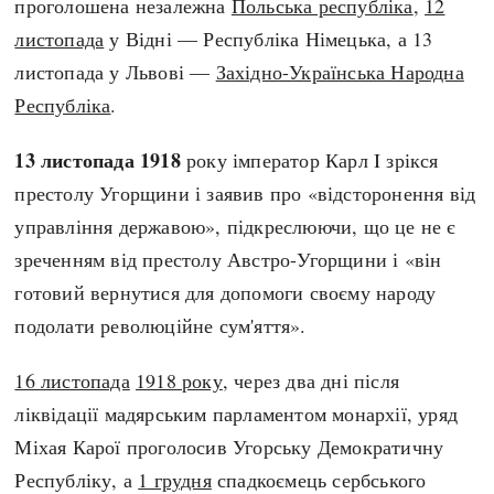
проголошена незалежна
Польська республіка
,
12
листопада
у Відні — Республіка Німецька, а 13
листопада у Львові —
Західно-Українська Народна
Республіка
.
13 листопада 1918
року імператор Карл I зрікся
престолу Угорщини і заявив про «відсторонення від
управління державою», підкреслюючи, що це не є
зреченням від престолу Австро-Угорщини і «він
готовий вернутися для допомоги своєму народу
подолати революційне сум'яття».
16 листопада
1918 року
, через два дні після
ліквідації мадярським парламентом монархії, уряд
Міхая Карої проголосив Угорську Демократичну
Республіку, а
1 грудня
спадкоємець сербського