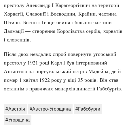
престолу Александр I Карагеоргієвич на території
Хорватії, Славонії і Воєводини, Крайни, частина
Штирії, Боснії і Герцеговиня і більшої частини
Далмації — створення Королівства сербів, хорватів
і словенців.
Після двох невдалих спроб повернути угорський
престол у
1921 році
Карл І був інтернований
Антантою на португальський острів Мадейра, де й
помер
1 квітня
1922 року
у віці 35 років. Він став
останнім з правлячих монархів
династії Габсбургів
.
#Австрія
#Австро-Угорщина
#Габсбурги
#Угорщина