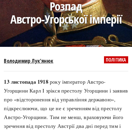
Розпад
search
Австро-Угорської імперії
СЬОГОДНІ
ПОДКАСТИ
ЗАГОЛОВКИ
КРУГЛІ ДАТИ
ПОЛІТИКА
Володимир Лук'янюк
ПРАВИЛА ЖИТТЯ
ФОТОІСТОРІЇ
ВИ (НЕ) ЗНАЛИ
ІНФОГРАФІКА
13 листопада 1918
року імператор Австро-
КАРТИ
ПРЯМА МОВА
Угорщини Карл I зрікся престолу Угорщини і заявив
НОТА БЕНЕ
МОЯ ІСТОРІЯ
про «відсторонення від управління державою»,
підкреслюючи, що це не є зреченням від престолу
Австро-Угорщини. Тим не менш, враховуючи його
Рубрики
Україна
зречення від престолу Австрії два дні перед тим і
Авіація і космонавтика
Княжа доба