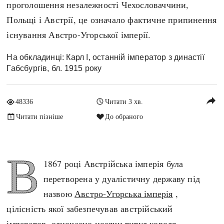
проголошення незалежності Чехословаччини,
Архітектура і будівництво
Козацька доба
Польщі і Австрії, це означало фактичне припинення
Битви і війни
Українська революція
існування Австро-Угорської імперії.
Катастрофи
Україна радянська
Кримінал
Україна незалежна
На обкладинці: Карл I, останній імператор з династії
Габсбургів, бл. 1915 року
Культура і мистецтво
ЗНО
Людина і суспільство
Хронологія
reply
Наука, освіта і техніка
48336
Читати 3 хв.
Античні часи
Особистості
Читати пізніше
До обраного
Темні віки
Подорожі і відкриття
Високе Середньовіччя
Політика
В
Пізнє Середньовіччя
1867 році Австрійська імперія була
Релігія
Нова історія
перетворена у дуалістичну державу під
Розваги і дозвілля
Новітня історія
назвою
Австро-Угорська імперія
,
Спорт
Наш час
цілісність якої забезпечував австрійський
Чудеса світу
імператор, одночасно носячи титул короля