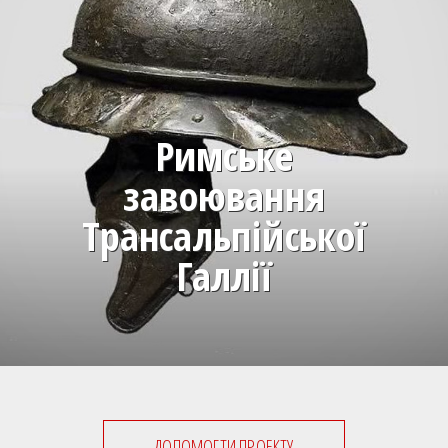
Римське
завоювання
Трансальпійської
Галлії
ДОПОМОГТИ ПРОЕКТУ