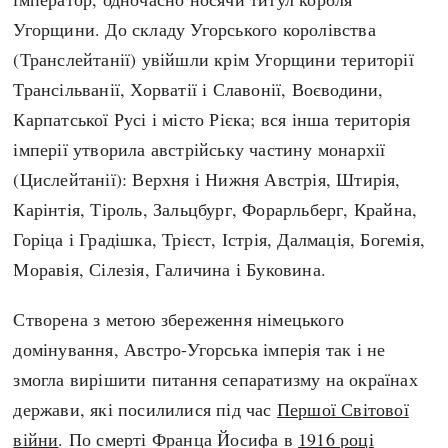
Регіони
Індекси
Угорщини. До складу Угорського королівства
Австралія
Нові статті
(Транслейтанії) увійшли крім Угорщини території
Азія
Популярні статті
Трансільванії, Хорватії і Славонії, Воєводини,
Америка
Всі статті
Карпатської Русі і місто Рієка; вся інша територія
А(нта)рктика
Визначальні події
імперії утворила австрійську частину монархії
Африка
#Хештеги
(Цислейтанії): Верхня і Нижня Австрія, Штирія,
Європа
Автори
Карінтія, Тіроль, Зальцбург, Форарльберг, Крайна,
Горіца і Градішка, Трієст, Істрія, Далмація, Богемія,
done
Моравія, Сілезія, Галичина і Буковина.
Створена з метою збереження німецького
домінування, Австро-Угорська імперія так і не
змогла вирішити питання сепаратизму на окраїнах
держави, які посилилися під час
Першої Світової
війни
. По смерті Франца Йосифа в
1916 році