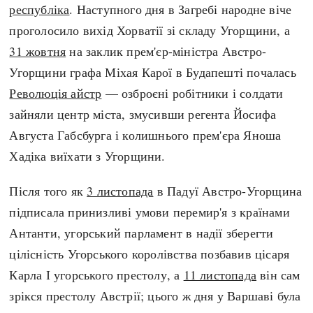
республіка
. Наступного дня в Загребі народне віче
проголосило вихід Хорватії зі складу Угорщини, а
31 жовтня
на заклик прем'єр-міністра Австро-
Угорщини графа Міхая Карої в Будапешті почалась
Революція айстр
— озброєні робітники і солдати
зайняли центр міста, змусивши регента Йосифа
Августа Габсбурга і колишнього прем'єра Яноша
Хадіка виїхати з Угорщини.
Після того як
3 листопада
в Падуї Австро-Угорщина
підписала принизливі умови перемир'я з країнами
Антанти, угорський парламент в надії зберегти
цілісність Угорського королівства позбавив цісаря
Карла І угорського престолу, а
11 листопада
він сам
зрікся престолу Австрії; цього ж дня у Варшаві була