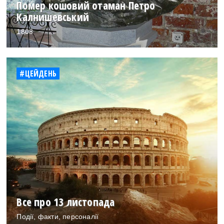
Помер кошовий отаман Петро
Калнишевський
1803
#ЦЕЙДЕНЬ
Все про 13 листопада
Події, факти, персоналії