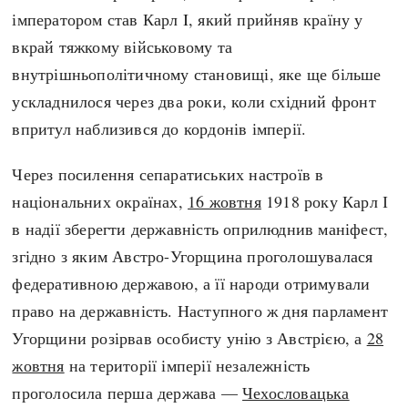
імператором став Карл I, який прийняв країну у
вкрай тяжкому військовому та
внутрішньополітичному становищі, яке ще більше
ускладнилося через два роки, коли східний фронт
впритул наблизився до кордонів імперії.
Через посилення сепаратиських настроїв в
національних окраїнах,
16 жовтня
1918 року Карл І
в надії зберегти державність оприлюднив маніфест,
згідно з яким Австро-Угорщина проголошувалася
федеративною державою, а її народи отримували
право на державність. Наступного ж дня парламент
Угорщини розірвав особисту унію з Австрією, а
28
жовтня
на території імперії незалежність
проголосила перша держава —
Чехословацька