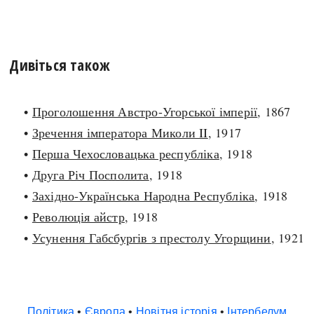
Дивіться також
•
Проголошення Австро-Угорської імперії
, 1867
•
Зречення імператора Миколи II
, 1917
•
Перша Чехословацька республіка
, 1918
•
Друга Річ Посполита
, 1918
•
Західно-Українська Народна Республіка
, 1918
•
Революція айстр
, 1918
•
Усунення Габсбургів з престолу Угорщини
, 1921
Політика
•
Європа
•
Новітня історія
•
Інтербелум