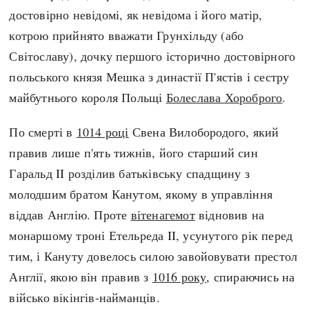
Регіони
Індекси
достовірно невідомі, як невідома і його матір,
Австралія
Нові статті
котрою прийнято вважати Грунхільду (або
Азія
Популярні статті
Світославу), дочку першого історично достовірного
Америка
Всі статті
польського князя Мешка з династії П'ястів і сестру
А(нта)рктика
Визначальні події
майбутнього короля Польщі
Болеслава Хороброго
.
Африка
#Хештеги
Європа
Автори
По смерті в
1014 році
Свена Вилобородого, який
правив лише п'ять тижнів, його старший син
Гаральд II розділив батьківську спадщину з
done
молодшим братом Канутом, якому в управління
віддав Англію. Проте
вітенагемот
відновив на
монаршому троні Етельреда II, усунутого рік перед
тим, і Кануту довелось силою завойовувати престол
Англії, якою він правив з
1016 року
, спираючись на
військо вікінгів-найманців.