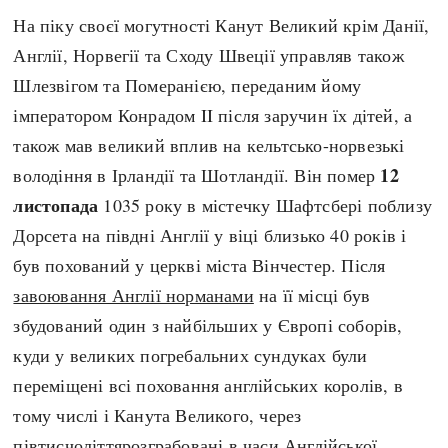
На піку своєї могутності Канут Великий крім Данії,
Англії, Норвегії та Сходу Швеції управляв також
Шлезвігом та Померанією, переданим йому
імператором Конрадом II після заручин їх дітей, а
також мав великий вплив на кельтсько-норвезькі
12
володіння в Ірландії та Шотландії. Він помер
листопада
1035 року в містечку Шафтсбері поблизу
Дорсета на півдні Англії у віці близько 40 років і
був похований у церкві міста Вінчестер. Після
завоювання Англії норманами
на її місці був
збудований один з найбільших у Європі соборів,
куди у великих погребальних сундуках були
переміщені всі поховання англійських королів, в
тому числі і Канута Великого, через
півтисчоліттярозграбовані в часи
Англійської