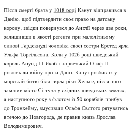
Після смерті брата у
1018 році
Канут відправився в
Данію, щоб підтвердити своє право на датську
корону, звідки повернувся до Англії через два роки,
залишивши в якості регента при малолітньому
синові Гардекнуді чоловіка своєї сестри Ерстед ярла
Ульфа Торгільсона. Коли у
1026 році
шведський
король Анунд III Якоб і норвезький Олаф II
розпочали війну проти Данії, Канут розбив їх у
морській битві біля гирла ріки Хельге, після чого
захопив місто Сігтуна у східних шведських землях,
а наступного року з флотом із 50 кораблів прибув
до Тронхейму, змусивши Олафа Святого рятуватись
втечою до Новгорода, де правив князь
Ярослав
Володимирович
.