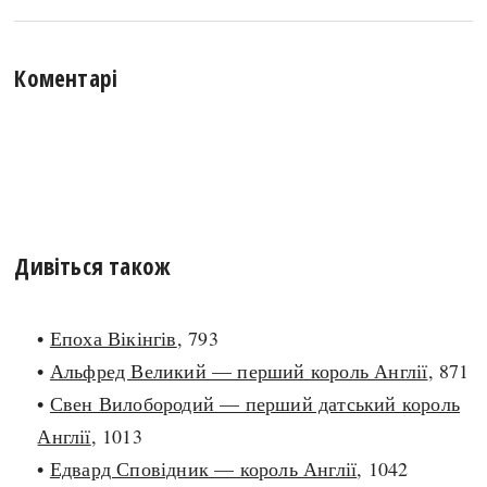
Коментарі
Дивіться також
•
Епоха Вікінгів
, 793
•
Альфред Великий — перший король Англії
, 871
•
Свен Вилобородий — перший датський король
Англії
, 1013
•
Едвард Сповідник — король Англії
, 1042