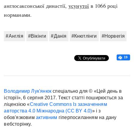
англосаксонської династії,
усунутої
в 1066 році
норманами.
#Англія
#Вікінги
#Данія
#Кнютлінги
#Норвегія
19
Володимир Лук'янюк
спеціально для © «Цей день в
історії», 6 серпня 2017. Текст статті поширюється за
ліцензією «
Creative Commons Із зазначенням
авторства 4.0 Міжнародна (CC BY 4.0)
» і з
обов'язковим
активним
гіперпосиланням на дану
вебсторінку.