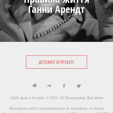
Ганни Арендт
ДОПОМОГТИ ПРОЕКТУ
«Цей день в історії» © 2001-26
Володимир Лук'янюк
Матеріали сайту поширюються за ліцензією «
Creative