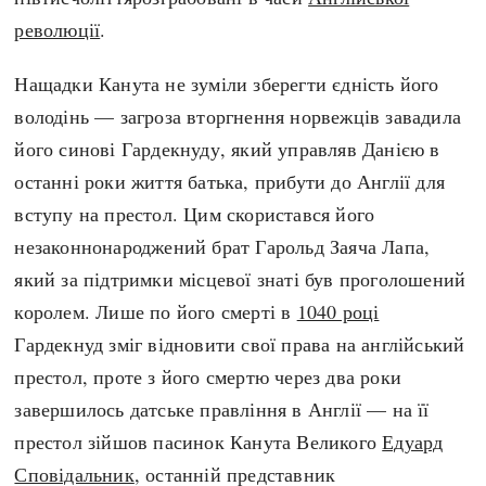
революції
.
Нащадки Канута не зуміли зберегти єдність його
володінь — загроза вторгнення норвежців завадила
його синові Гардекнуду, який управляв Данією в
останні роки життя батька, прибути до Англії для
вступу на престол. Цим скористався його
незаконнонароджений брат Гарольд Заяча Лапа,
який за підтримки місцевої знаті був проголошений
королем. Лише по його смерті в
1040 році
Гардекнуд зміг відновити свої права на англійський
престол, проте з його смертю через два роки
завершилось датське правління в Англії — на її
престол зійшов пасинок Канута Великого
Едуард
Сповідальник
, останній представник