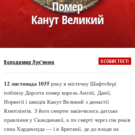
Помер
search
Канут Великий
СЬОГОДНІ
ПОДКАСТИ
ЗАГОЛОВКИ
КРУГЛІ ДАТИ
ОСОБИСТОСТІ
Володимир Лук'янюк
ПРАВИЛА ЖИТТЯ
ФОТОІСТОРІЇ
ВИ (НЕ) ЗНАЛИ
ІНФОГРАФІКА
12 листопада 1035
року в містечку Шафтсбері
КАРТИ
ПРЯМА МОВА
поблизу Дорсета помер король Англії, Данії,
НОТА БЕНЕ
МОЯ ІСТОРІЯ
Норвегії і шведів Канут Великий з династії
Кнютлінгів. З його смертю закінчилось датське
правління у Скандинавії, а по смерті через сім років
Рубрики
Україна
сина Хардекнуда — і в Британії, де до влади на
Авіація і космонавтика
Княжа доба