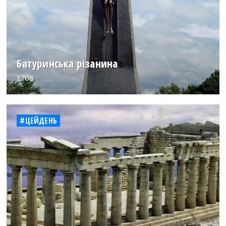
Батуринська різанина
1708
#ЦЕЙДЕНЬ