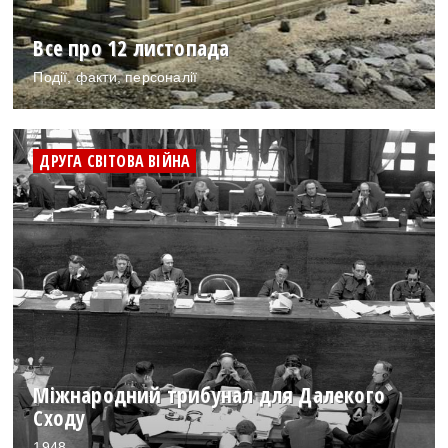
Все про 12 листопада
Події, факти, персоналії
ДРУГА СВІТОВА ВІЙНА
Міжнародний трибунал для Далекого
Сходу
1948