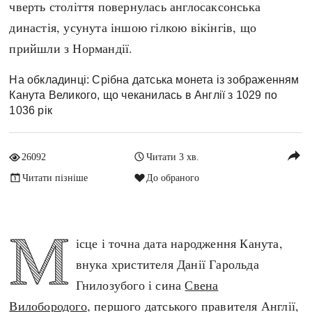
чверть століття повернулась англосаксонська
Архітектура і будівництво
Козацька доба
династія, усунута іншою гілкою вікінгів, що
Битви і війни
Українська революція
прийшли з Нормандії.
Катастрофи
Україна радянська
Кримінал
Україна незалежна
На обкладинці: Срібна датська монета із зображенням
Канута Великого, що чеканилась в Англії з 1029 по
Культура і мистецтво
ЗНО
1036 рік
Людина і суспільство
Хронологія
Наука, освіта і техніка
reply
Античні часи
26092
Читати 3 хв.
Особистості
Темні віки
Читати пізніше
До обраного
Подорожі і відкриття
Високе Середньовіччя
Політика
Пізнє Середньовіччя
Релігія
М
Нова історія
ісце і точна дата народження Канута,
Розваги і дозвілля
Новітня історія
внука христителя Данії Гарольда
Спорт
Наш час
Гнилозубого і сина
Свена
Чудеса світу
Вилобородого
, першого датського правителя Англії,