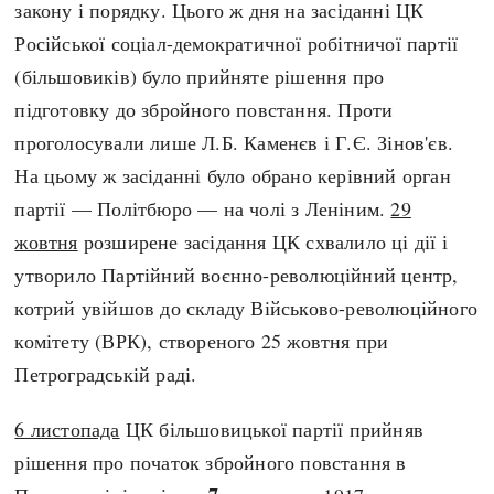
закону і порядку. Цього ж дня на засіданні ЦК
Російської соціал-демократичної робітничої партії
(більшовиків) було прийняте рішення про
підготовку до збройного повстання. Проти
проголосували лише Л.Б. Каменєв і Г.Є. Зінов'єв.
На цьому ж засіданні було обрано керівний орган
партії — Політбюро — на чолі з Леніним.
29
жовтня
розширене засідання ЦК схвалило ці дії і
утворило Партійний воєнно-революційний центр,
котрий увійшов до складу Військово-революційного
комітету (ВРК), створеного 25 жовтня при
Петроградській раді.
6 листопада
ЦК більшовицької партії прийняв
рішення про початок збройного повстання в