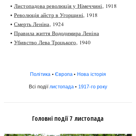
•
Листопадова революція у Німеччині
, 1918
•
Революція айстр в Угорщині
, 1918
•
Смерть Леніна
, 1924
•
Правила життя Вододимира Леніна
•
Убивство Лева Троцького
, 1940
Політика
•
Європа
•
Нова історія
Всі події
листопада
•
1917-го року
Головні події 7 листопада