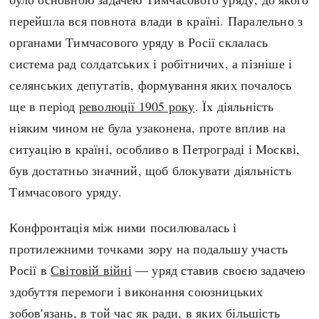
Регіони
Індекси
перейшла вся повнота влади в країні. Паралельно з
Австралія
Нові статті
органами Тимчасового уряду в Росії склалась
Азія
Популярні статті
система рад солдатських і робітничих, а пізніше і
Америка
Всі статті
селянських депутатів, формування яких почалось
А(нта)рктика
Визначальні події
ще в період
революції 1905 року
. Їх діяльність
Африка
#Хештеги
ніяким чином не була узаконена, проте вплив на
Європа
Автори
ситуацію в країні, особливо в Петрограді і Москві,
був достатньо значний, щоб блокувати діяльність
done
Тимчасового уряду.
Конфронтація між ними посилювалась і
протилежними точками зору на подальшу участь
Росії в
Світовій війні
— уряд ставив своєю задачею
здобуття перемоги і виконання союзницьких
зобов'язань, в той час як ради, в яких більшість