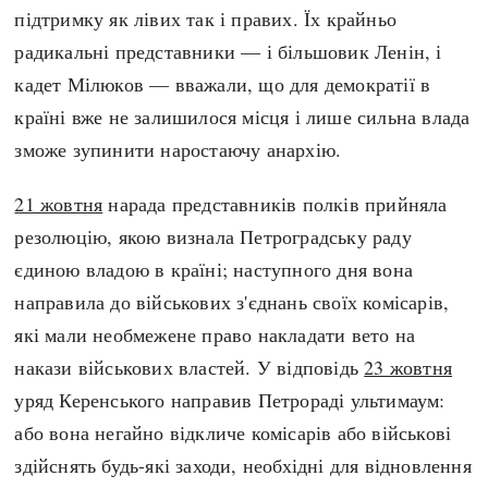
підтримку як лівих так і правих. Їх крайньо
радикальні представники — і більшовик Ленін, і
кадет Мілюков — вважали, що для демократії в
країні вже не залишилося місця і лише сильна влада
зможе зупинити наростаючу анархію.
21 жовтня
нарада представників полків прийняла
резолюцію, якою визнала Петроградську раду
єдиною владою в країні; наступного дня вона
направила до військових з'єднань своїх комісарів,
які мали необмежене право накладати вето на
накази військових властей. У відповідь
23 жовтня
уряд Керенського направив Петрораді ультимаум:
або вона негайно відкличе комісарів або військові
здійснять будь-які заходи, необхідні для відновлення