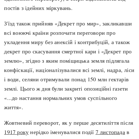
постів з ідейних міркувань.
З'їзд також прийняв «Декрет про мир», закликавши
всі воюючі країни розпочати переговори про
укладення миру без анексій і контрибуцій, а також
декрет про скасування смертної кари і «Декрет про
землю», згідно з яким поміщицька земля підлягала
конфіскації, націоналізувалися всі землі, надра, ліси
і води, селяни отримували понад 150 млн гектарів
землі. Цього ж дня були закриті опозиційні газети
«...до настання нормальних умов суспільного
життя».
Жовтневий переворот, як у перше десятиліття після
1917 року
нерідко іменувалися події
7 листопада
в