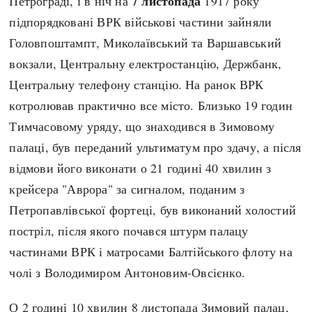
7 листопада
Петрограді, і в ніч на
1917 року
підпорядковані ВРК військові частини зайняли
Головпоштампт, Миколаївський та Варшавський
вокзали, Центральну електростанцію, Держбанк,
Центральну телефону станцію. На ранок ВРК
котролював практично все місто. Близько 19 годин
Тимчасовому уряду, що знаходився в Зимовому
палаці, був переданий ультиматум про здачу, а після
відмови його виконати о 21 годині 40 хвилин з
крейсера "Аврора" за сигналом, поданим з
Петропавлівської фортеці, був виконаний холостий
постріл, після якого почався штурм палацу
частинами ВРК і матросами Балтійського флоту на
чолі з Володимиром Антоновим-Овсієнко.
О 2 годині 10 хвилин
8 листопада
Зимовий палац,