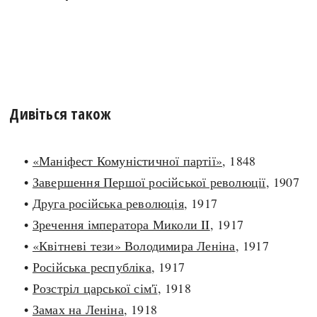
Дивіться також
•
«Маніфест Комуністичної партії»
, 1848
•
Завершення Першої російської революції
, 1907
•
Друга російська революція
, 1917
•
Зречення імператора Миколи II
, 1917
•
«Квітневі тези» Володимира Леніна
, 1917
•
Російська республіка
, 1917
•
Розстріл царської сім'ї
, 1918
•
Замах на Леніна
, 1918