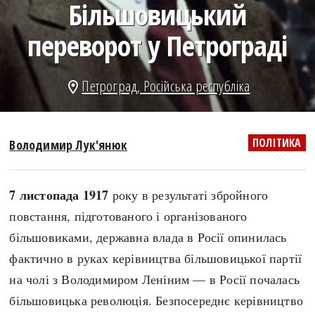
Більшовицький
search
переворот у Петрограді
Петроград
,
Російська республіка
location_on
СЬОГОДНІ
ПОДКАСТИ
ЗАГОЛОВКИ
КРУГЛІ ДАТИ
ПОЛІТИКА
Володимир Лук'янюк
ПРАВИЛА ЖИТТЯ
ФОТОІСТОРІЇ
ВИ (НЕ) ЗНАЛИ
ІНФОГРАФІКА
7 листопада 1917
року в результаті збройного
КАРТИ
ПРЯМА МОВА
повстання, підготованого і організованого
НОТА БЕНЕ
МОЯ ІСТОРІЯ
більшовиками, державна влада в Росії опинилась
фактично в руках керівництва більшовицької партії
на чолі з Володимиром Леніним — в Росії почалась
Рубрики
Україна
більшовицька революція. Безпосереднє керівництво
Авіація і космонавтика
Княжа доба