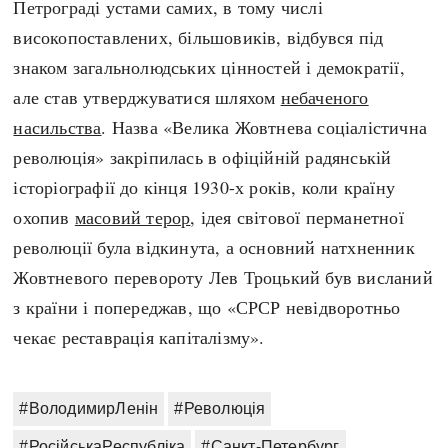
Петрограді устами самих, в тому числі
високопоставлених, більшовиків, відбувся під
знаком загальнолюдських цінностей і демократії,
але став утверджуватися шляхом
небаченого
насильства
. Назва «Велика Жовтнева соціалістична
революція» закріпилась в офіційній радянській
історіографії до кінця 1930-х років, коли країну
охопив
масовий терор
, ідея світової перманетної
революції була відкинута, а основний натхненник
Жовтневого перевороту Лев Троцький був висланий
з країни і попереджав, що «СРСР невідворотньо
чекає реставрація капіталізму».
#ВолодимирЛенін
#Революція
#РосійськаРеспубліка
#Санкт-Петербург