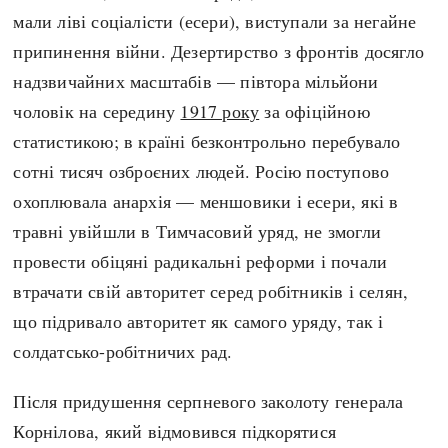
мали ліві соціалісти (есери), виступали за негайне
припинення війни. Дезертирство з фронтів досягло
надзвичайних масштабів — півтора мільйони
чоловік на середину
1917 року
за офіційною
статистикою; в країні безконтрольно перебувало
сотні тисяч озброєних людей. Росію поступово
охоплювала анархія — меншовики і есери, які в
травні увійшли в Тимчасовий уряд, не змогли
провести обіцяні радикальні реформи і почали
втрачати свій авторитет серед робітників і селян,
що підривало авторитет як самого уряду, так і
солдатсько-робітничих рад.
Після придушення серпневого заколоту генерала
Корнілова, який відмовився підкорятися