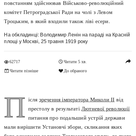
повстанням здійснював Військово-революційний
Архітектура і будівництво
Козацька доба
комітет Петроградської Ради на чолі з Левом
Битви і війни
Українська революція
Троцьким, в який входили також ліві есери.
Катастрофи
Україна радянська
Кримінал
Україна незалежна
На обкладинці: Володимир Ленін на параді на Красній
площі у Москві, 25 травня 1919 року
Культура і мистецтво
ЗНО
Людина і суспільство
Хронологія
reply
Наука, освіта і техніка
62717
Читати 5 хв.
Античні часи
Особистості
Читати пізніше
До обраного
Темні віки
Подорожі і відкриття
Високе Середньовіччя
Політика
П
Пізнє Середньовіччя
ісля
зречення імператора Миколи ІІ
від
Релігія
Нова історія
престолу в результаті
Лютневої революції
Розваги і дозвілля
Новітня історія
питання про подальший устрій держави
Спорт
Наш час
мали вирішити Установчі збори, скликання яких
Чудеса світу
було основною задачею Тимчасового уряду, до якого