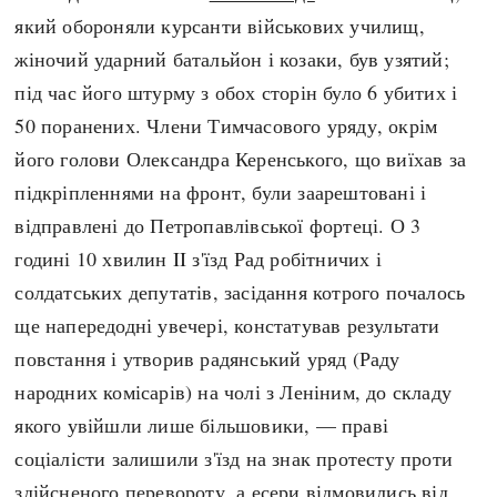
який обороняли курсанти військових училищ,
жіночий ударний батальйон і козаки, був узятий;
під час його штурму з обох сторін було 6 убитих і
50 поранених. Члени Тимчасового уряду, окрім
його голови Олександра Керенського, що виїхав за
підкріпленнями на фронт, були заарештовані і
відправлені до Петропавлівської фортеці. О 3
годині 10 хвилин II з'їзд Рад робітничих і
солдатських депутатів, засідання котрого почалось
ще напередодні увечері, констатував результати
повстання і утворив радянський уряд (Раду
народних комісарів) на чолі з Леніним, до складу
якого увійшли лише більшовики, — праві
соціалісти залишили з'їзд на знак протесту проти
здійсненого перевороту, а есери відмовились від