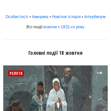
Особистості
•
Америка
•
Новітня історія
•
Інтербелум
Всі події
жовтня
•
1931-го року
Головні події 18 жовтня
•
РЕЛІГІЯ