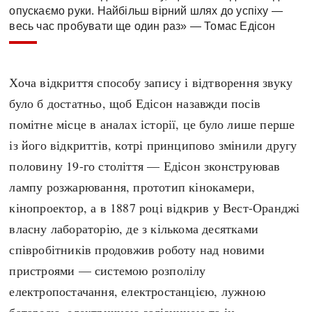
опускаємо руки. Найбільш вірний шлях до успіху —
весь час пробувати ще один раз» — Томас Едісон
Хоча відкриття способу запису і відтворення звуку
було б достатньо, щоб Едісон назавжди посів
помітне місце в аналах історії, це було лише перше
із його відкриттів, котрі принципово змінили другу
половину 19-го століття — Едісон зконструював
лампу розжарювання, прототип кінокамери,
кінопроектор, а в 1887 році відкрив у Вест-Оранджі
власну лабораторію, де з кількома десятками
співробітників продовжив роботу над новими
пристроями — системою розполілу
електропостачання, електростанцією, лужною
батареєю, електричною залізницею та ін.