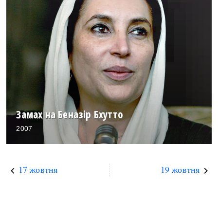
Замах на Беназір Бхутто
2007
17 жовтня
19 жовтня
keyboard_arrow_left
keyboard_arrow_right