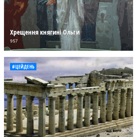
Хрещення княгині Ольги
957
#ЦЕЙДЕНЬ