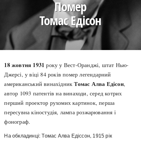
Помер
search
Томас Едісон
СЬОГОДНІ
ПОДКАСТИ
ЗАГОЛОВКИ
КРУГЛІ ДАТИ
18 жовтня 1931
року у Вест-Оранджі, штат Нью-
ПРАВИЛА ЖИТТЯ
ФОТОІСТОРІЇ
Джерсі, у віці 84 років помер легендарний
ВИ (НЕ) ЗНАЛИ
ІНФОГРАФІКА
Томас Алва Едісон
американський винахідник
,
КАРТИ
ПРЯМА МОВА
автор 1093 патентів на винаходи, серед котрих
НОТА БЕНЕ
МОЯ ІСТОРІЯ
перший проектор рухомих картинок, перша
пересувна кіностудія, лампа розжарювання і
фонограф.
Рубрики
Україна
На обкладинці: Томас Алва Едіссон, 1915 рік
Авіація і космонавтика
Княжа доба