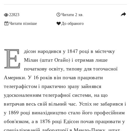
Архітектура і будівництво
Козацька доба
reply
22823
Читати 2 хв.
Битви і війни
Українська революція
Читати пізніше
До обраного
Катастрофи
Україна радянська
Кримінал
Україна незалежна
Культура і мистецтво
ЗНО
Е
дісон народився у 1847 році в містечку
Людина і суспільство
Хронологія
Мілан (штат Огайо) і отримав лише
Наука, освіта і техніка
Античні часи
початкову освіту, типову для тогочасної
Особистості
Темні віки
Америки. У 16 років він почав працювати
Подорожі і відкриття
Високе Середньовіччя
телеграфістом і практично зразу зайнявся
Політика
Пізнє Середньовіччя
удосконаленням телеграфної системи, на що
Релігія
Нова історія
витрачав весь свій вільний час. Успіх не забарився і
Розваги і дозвілля
Новітня історія
у 1869 році винахідництво стало його професійним
Спорт
Наш час
обов'язком, а в 1876 році Едісон почав працювати у
Чудеса світу
спеціалізованій лабораторії в Менло-Парку, штат