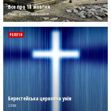
Все про 18 жовтня
Події, факти, персоналії
РЕЛІГІЯ
Берестейська церковна унія
1596