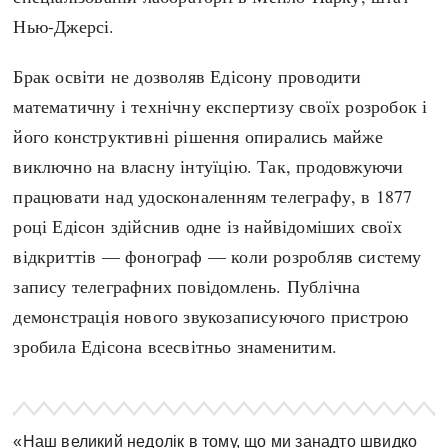
Регіони
Індекси
Нью-Джерсі.
Австралія
Нові статті
Азія
Популярні статті
Брак освіти не дозволяв Едісону проводити
Америка
Всі статті
математичну і технічну експертизу своїх розробок і
А(нта)рктика
Визначальні події
його конструктивні рішення опирались майже
Африка
#Хештеги
виключно на власну інтуїцію. Так, продовжуючи
Європа
Автори
працювати над удосконаленням телеграфу, в 1877
році Едісон здійснив одне із найвідоміших своїх
відкриттів — фонограф — коли розробляв систему
done
запису телеграфних повідомлень. Публічна
демонстрація нового звукозаписуючого пристрою
зробила Едісона всесвітньо знаменитим.
«Наш великий недолік в тому, що ми занадто швидко