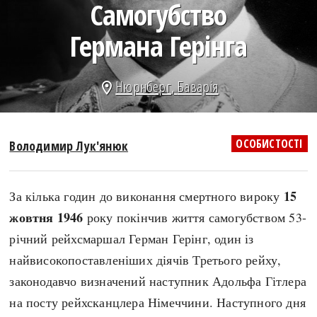
Самогубство
search
Германа Герінга
Нюрнберг
,
Баварія
location_on
СЬОГОДНІ
ПОДКАСТИ
ЗАГОЛОВКИ
КРУГЛІ ДАТИ
ОСОБИСТОСТІ
Володимир Лук'янюк
ПРАВИЛА ЖИТТЯ
ФОТОІСТОРІЇ
ВИ (НЕ) ЗНАЛИ
ІНФОГРАФІКА
15
За кілька годин до виконання смертного вироку
КАРТИ
ПРЯМА МОВА
жовтня 1946
року покінчив життя самогубством 53-
НОТА БЕНЕ
МОЯ ІСТОРІЯ
річний рейхсмаршал Герман Герінг, один із
найвисокопоставленіших діячів Третього рейху,
законодавчо визначений наступник Адольфа Гітлера
Рубрики
Україна
на посту рейхсканцлера Німеччини. Наступного дня
Авіація і космонавтика
Княжа доба