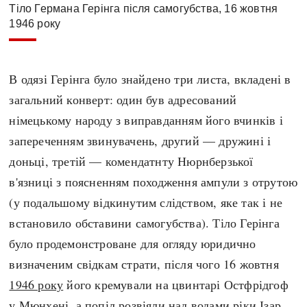
Тіло Германа Герінга після самогубства, 16 жовтня
1946 року
В одязі Герінга було знайдено три листа, вкладені в
загальний конверт: один був адресований
німецькому народу з виправданням його вчинків і
запереченням звинувачень, другий — дружині і
доньці, третій — комендатнту Нюрнберзької
в'язниці з поясненням походження ампули з отрутою
(у подальшому відкинутим слідством, яке так і не
встановило обставини самогубства). Тіло Герінга
було продемонстроване для огляду юридично
визначеним свідкам страти, після чого 16 жовтня
1946 року
його кремували на цвинтарі Остфрідгоф
у Мюнхені, а попіл розвіяли над водами ріки Ізар.