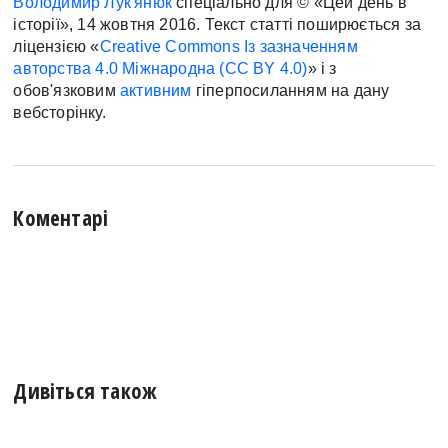
Володимир Лук'янюк
спеціально для © «Цей день в
історії», 14 жовтня 2016. Текст статті поширюється за
ліцензією «
Creative Commons Із зазначенням
авторства 4.0 Міжнародна (CC BY 4.0)
» і з
обов'язковим
активним
гіперпосиланням на дану
вебсторінку.
Коментарі
Дивіться також