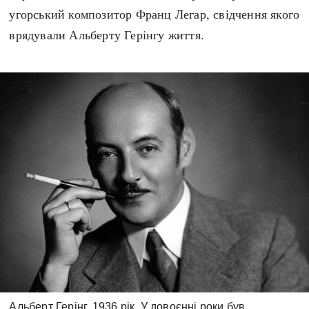
угорський композитор Франц Легар, свідчення якого
врядували Альберту Герінгу життя.
Альберт Герінг, 1936 рік. У довоєнні роки був