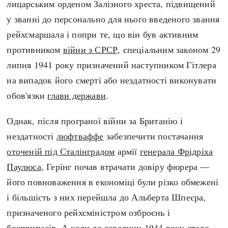
лицарським орденом Залізного хреста, підвищений
Регіони
Індекси
у званні до персонально для нього введеного звання
Австралія
Нові статті
рейхсмаршала і попри те, що він був активним
Азія
Популярні статті
противником
війни з СРСР
, спеціальним законом 29
Америка
Всі статті
липня 1941 року призначений наступником Гітлера
А(нта)рктика
Визначальні події
на випадок його смерті або нездатності виконувати
Африка
#Хештеги
обов'язки
глави держави
.
Європа
Автори
Однак, після програної війни за Британію і
done
нездатності
люфтваффе
забезпечити постачання
оточеній під Сталінградом
армії
генерала Фрідріха
Паулюса
, Герінг почав втрачати довіру фюрера —
його повноваження в економіці були різко обмежені
і більшість з них перейшла до Альберта Шпеєра,
призначеного рейхсміністром озброєнь і
боєприпасів. А коли до середини
1944 року
стало