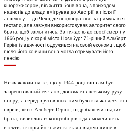
кінорежисером, вів життя бонвівана, з приходом
нацистів до влади емігрував до Австрії, а після її
аншлюсу — до Чехії, де неодноразово затримувався
гестапо, але завжди використовував авторитет свого
брата, щоб звільнитись. За тиждень до своєї смерті у
1966 році у лікарні міста Ноєнбург 71-річний Альберт
Герінг із вдячності одружився на своїй економці, щоб
після його кончини вона могла отримувати його
пенсію
Незважаючи на те, що у
1944 році
він сам був
заарештований гестапо, допомагав чеському руху
опору, а серед врятованих ним було кілька десятків
євреїв, яких Альберт Герінг, підробляючи підпис
брата, визволив із концтаборів і дав можливість
втекти, історія його життя стала відома лише в