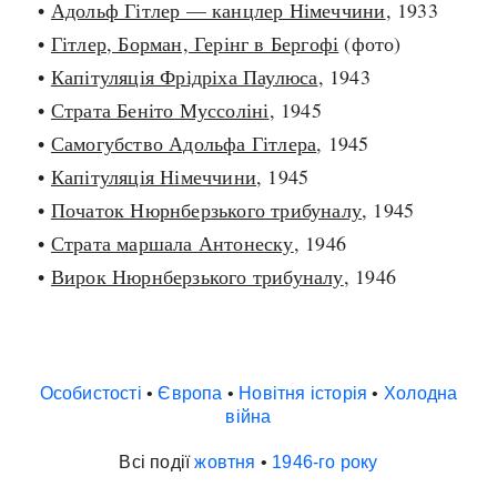
•
Адольф Гітлер — канцлер Німеччини
, 1933
•
Гітлер, Борман, Герінг в Бергофі
(фото)
•
Капітуляція Фрідріха Паулюса
, 1943
•
Страта Беніто Муссоліні
, 1945
•
Самогубство Адольфа Гітлера
, 1945
•
Капітуляція Німеччини
, 1945
•
Початок Нюрнберзького трибуналу
, 1945
•
Страта маршала Антонеску
, 1946
•
Вирок Нюрнберзького трибуналу
, 1946
Особистості
•
Європа
•
Новітня історія
•
Холодна
війна
Всі події
жовтня
•
1946-го року