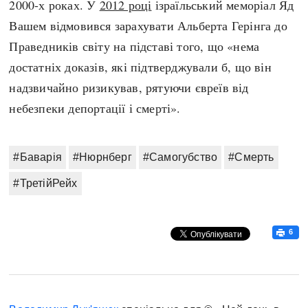
2000-х роках. У
2012 році
ізраїльський меморіал Яд
Вашем відмовився зарахувати Альберта Герінга до
Праведників світу на підставі того, що «нема
достатніх доказів, які підтверджували б, що він
надзвичайно ризикував, рятуючи євреїв від
небезпеки депортації і смерті».
#Баварія
#Нюрнберг
#Самогубство
#Смерть
#ТретійРейх
6