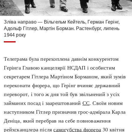
Зліва направо — Вільгельм Кейтель, Герман Герінг,
Адольф Гітлер, Мартін Борман. Растенбург, липень
1944 року
Телеграма була перехоплена давнім конкурентом
Герінга Главою канцелярії НСДАП і особистим
секретарем Гітлера Мартіном Борманом, який зумів
переконати фюрера, що Герінг вчиняє державний
переворот, і того ж дня той був звільнений з усіх
займаних посад і заарештований
СС
. Своїм новим
наступником Гітлер призначив грос-адмірала Карла
Деніца, який перебрав на себе повноваження
рейхсканцлера після
самогубства фюрера
30 квітня