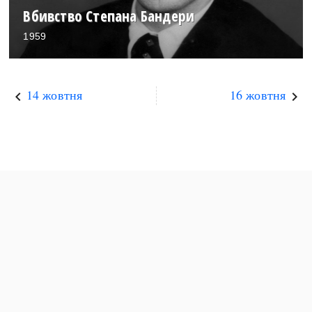
Вбивство Степана Бандери
1959
14 жовтня
16 жовтня
keyboard_arrow_left
keyboard_arrow_right