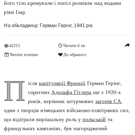
його тіло кремували і попіл розвіяли над водами
Архітектура і будівництво
Козацька доба
ріки Ізар.
Битви і війни
Українська революція
Катастрофи
Україна радянська
На обкладинці: Герман Герінг, 1941 рік
Кримінал
Україна незалежна
Культура і мистецтво
ЗНО
reply
42215
Читати 6 хв.
Людина і суспільство
Читати пізніше
До обраного
Хронологія
Наука, освіта і техніка
Античні часи
Особистості
Темні віки
П
Подорожі і відкриття
ісля
капітуляції Франції
Герман Герінг,
Високе Середньовіччя
Політика
соратних
Адольфа Гітлера
ще з 1920-х
Пізнє Середньовіччя
Релігія
років, керівник штурмових
загонів СА
,
Нова історія
Розваги і дозвілля
один з творців німецьких військово-повітряних сил,
Новітня історія
Спорт
що відіграли вирішальну роль у
польській
та
Наш час
Чудеса світу
французьких кампаніях, був нагороджений