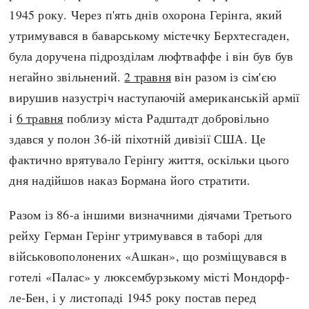
1945 року. Через п'ять днів охорона Герінга, який
утримувався в баварському містечку Берхтесгаден,
була доручена підрозділам люфтваффе і він був був
негайно звільнений.
2 травня
він разом із сім'єю
вирушив назустріч наступаючій американській армії
і
6 травня
поблизу міста Радштадт добровільно
здався у полон 36-ій піхотній дивізії США. Це
фактично врятувало Герінгу життя, оскільки цього
дня надійшов наказ Бормана його стратити.
Разом із 86-а іншими визначними діячами Третього
рейху Герман Герінг утримувався в таборі для
військовополонених «Ашкан», що розміщувався в
готелі «Палас» у люксембурзькому місті Мондорф-
ле-Бен, і у листопаді 1945 року постав перед