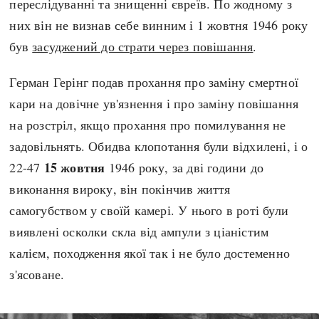
переслідуванні та знищенні євреїв. По жодному з
них він не визнав себе винним і 1 жовтня 1946 року
був
засуджений до страти через повішання
.
Герман Герінг подав прохання про заміну смертної
кари на довічне ув'язнення і про заміну повішання
на розстріл, якщо прохання про помилування не
задовільнять. Обидва клопотання були відхилені, і о
15 жовтня
22-47
1946 року, за дві години до
виконання вироку, він покінчив життя
самогубством у своїй камері. У нього в роті були
виявлені осколки скла від ампули з ціаністим
калієм, походження якої так і не було достеменно
з'ясоване.