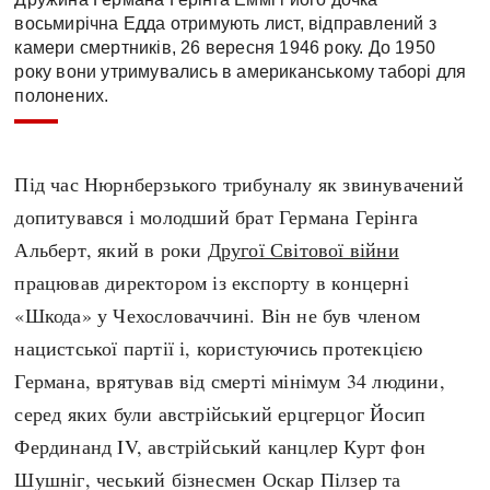
восьмирічна Едда отримують лист, відправлений з
камери смертників, 26 вересня 1946 року. До 1950
року вони утримувались в американському таборі для
полонених.
Під час Нюрнберзького трибуналу як звинувачений
допитувався і молодший брат Германа Герінга
Альберт, який в роки
Другої Світової війни
працював директором із експорту в концерні
«Шкода» у Чехословаччині. Він не був членом
нацистської партії і, користуючись протекцією
Германа, врятував від смерті мінімум 34 людини,
серед яких були австрійський ерцгерцог Йосип
Фердинанд IV, австрійський канцлер Курт фон
Шушніг, чеський бізнесмен Оскар Пілзер та