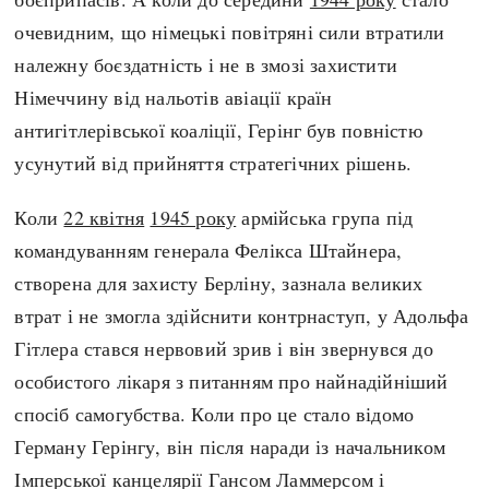
очевидним, що німецькі повітряні сили втратили
належну боєздатність і не в змозі захистити
Німеччину від нальотів авіації країн
антигітлерівської коаліції, Герінг був повністю
усунутий від прийняття стратегічних рішень.
Коли
22 квітня
1945 року
армійська група під
командуванням генерала Фелікса Штайнера,
створена для захисту Берліну, зазнала великих
втрат і не змогла здійснити контрнаступ, у Адольфа
Гітлера стався нервовий зрив і він звернувся до
особистого лікаря з питанням про найнадійніший
спосіб самогубства. Коли про це стало відомо
Герману Герінгу, він після наради із начальником
Імперської канцелярії Гансом Ламмерсом і