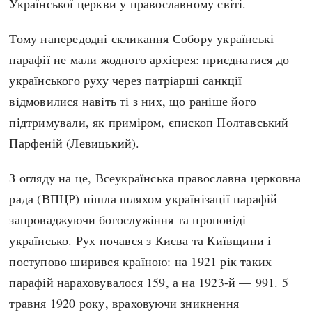
Української церкви у православному світі.
Тому напередодні скликання Собору українські
парафії не мали жодного архієрея: приєднатися до
українського руху через патріарші санкції
відмовилися навіть ті з них, що раніше його
підтримували, як приміром, єпископ Полтавський
Парфеній (Левицький).
З огляду на це, Всеукраїнська православна церковна
рада (ВПЦР) пішла шляхом українізації парафій
запроваджуючи богослужіння та проповіді
українсько. Рух почався з Києва та Київщини і
поступово ширився країною: на
1921 рік
таких
парафій нараховувалося 159, а на
1923-й
— 991.
5
травня
1920 року
, враховуючи зникнення