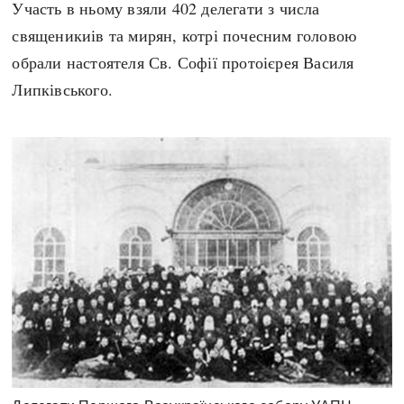
Участь в ньому взяли 402 делегати з числа
священикиів та мирян, котрі почесним головою
обрали настоятеля Св. Софії протоієрея Василя
Липківського.