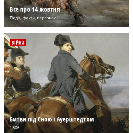
Все про 14 жовтня
Події, факти, персоналії
ВІЙНИ
Битви під Єною і Ауерштедтом
1806