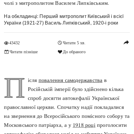
чолі з митрополитом Василем Липківським.
Архітектура і будівництво
Козацька доба
Битви і війни
Українська революція
На обкладинці: Перший митрополит Київський і всієї
України (1921-27) Василь Липківський, 1920-і роки
Катастрофи
Україна радянська
Кримінал
Україна незалежна
reply
Культура і мистецтво
ЗНО
43432
Читати 5 хв.
Людина і суспільство
Читати пізніше
До обраного
Хронологія
Наука, освіта і техніка
Античні часи
Особистості
П
Темні віки
ісля
повалення самодержавства
в
Подорожі і відкриття
Високе Середньовіччя
Російській імперії було здійснено кілька
Політика
Пізнє Середньовіччя
спроб досягти автокефалії Української
Релігія
Нова історія
православної церкви. Спочатку надії покладалися
Розваги і дозвілля
Новітня історія
на звернення до Всеросійського помісного собору та
Спорт
Наш час
Московського патріарха, а у
1918 році
проголосити
Чудеса світу
автокефалію збиралися услід за набуттям Україною