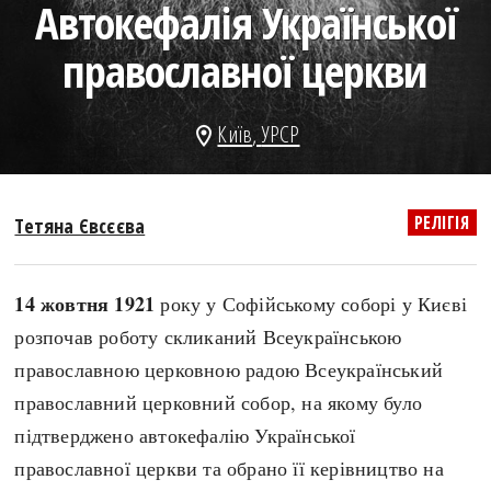
Автокефалія Української
search
православної церкви
Київ
,
УРСР
location_on
СЬОГОДНІ
ПОДКАСТИ
ЗАГОЛОВКИ
КРУГЛІ ДАТИ
РЕЛІГІЯ
Тетяна Євсєєва
ПРАВИЛА ЖИТТЯ
ФОТОІСТОРІЇ
ВИ (НЕ) ЗНАЛИ
ІНФОГРАФІКА
14 жовтня 1921
року у Софійському соборі у Києві
КАРТИ
ПРЯМА МОВА
розпочав роботу скликаний Всеукраїнською
НОТА БЕНЕ
МОЯ ІСТОРІЯ
православною церковною радою Всеукраїнський
православний церковний собор, на якому було
підтверджено автокефалію Української
Рубрики
Україна
православної церкви та обрано її керівництво на
Авіація і космонавтика
Княжа доба