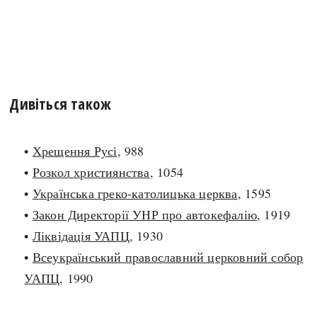
Дивіться також
•
Хрещення Русі
, 988
•
Розкол християнства
, 1054
•
Українська греко-католицька церква
, 1595
•
Закон Директорії УНР про автокефалію
, 1919
•
Ліквідація УАПЦ
, 1930
•
Всеукраїнський православний церковний собор
УАПЦ
, 1990