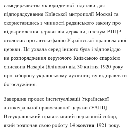
самодержавства як юридичної підстави для
підпорядкування Київської митрополії Москві та
скориставшись з чинності радянського закону про
відокремлення церкви від держави, пленум ВПЦР
оголосив про автокефалію Української православної
церкви. Ця ухвала серед іншого була і відповіддю
на розпорядження керуючого Київською єпархією
єпископа Назарія (Блінова) від
30 квітня
1920 року
про заборону українському духівництву відправляти
богослужіння.
Завершив процес інституалізації Української
автокефальної православної церкви (УАПЦ)
Всеукраїнський православний церковний собор,
14 жовтня
який розпочав свою роботу
1921 року.