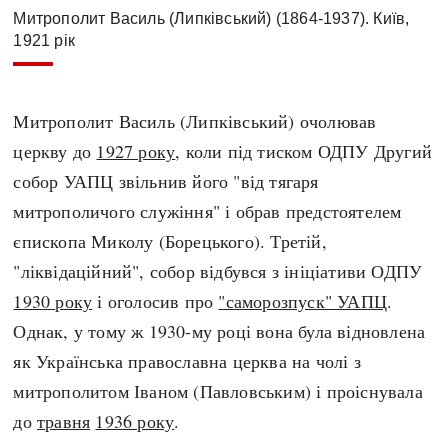
Митрополит Василь (Липківський) (1864-1937). Київ,
1921 рік
Митрополит Василь (Липківський) очолював
церкву до
1927 року
, коли під тиском ОДПУ Другий
собор УАПЦ звільнив його "від тягаря
митрополичого служіння" і обрав предстоятелем
єпископа Миколу (Борецького). Третій,
"ліквідаційний", собор відбувся з ініціативи ОДПУ
1930 року
і оголосив про
"саморозпуск" УАПЦ
.
Однак, у тому ж 1930-му році вона була відновлена
як Українська православна церква на чолі з
митрополитом Іваном (Павловським) і проіснувала
до
травня
1936 року
.