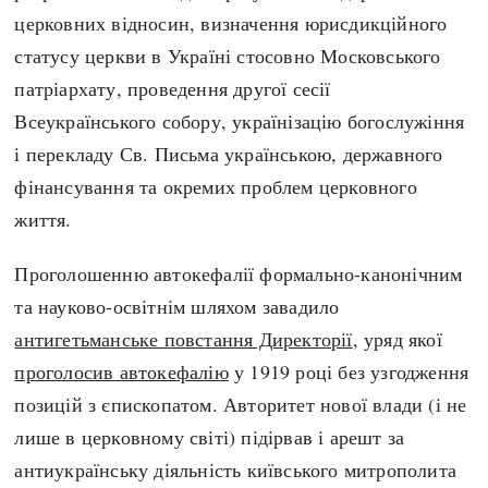
церковних відносин, визначення юрисдикційного
статусу церкви в Україні стосовно Московського
патріархату, проведення другої сесії
Всеукраїнського собору, українізацію богослужіння
і перекладу Св. Письма українською, державного
фінансування та окремих проблем церковного
життя.
Проголошенню автокефалії формально-канонічним
та науково-освітнім шляхом завадило
антигетьманське повстання Директорії
, уряд якої
проголосив автокефалію
у 1919 році без узгодження
позицій з єпископатом. Авторитет нової влади (і не
лише в церковному світі) підірвав і арешт за
антиукраїнську діяльність київського митрополита