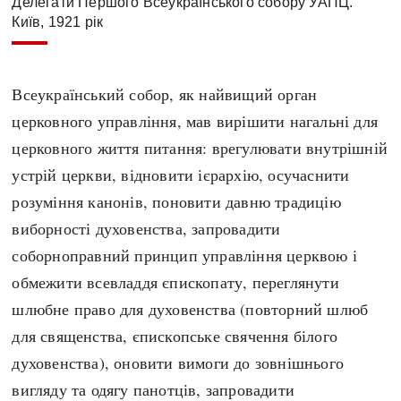
Делегати Першого Всеукраїнського собору УАПЦ.
Київ, 1921 рік
Всеукраїнський собор, як найвищий орган
церковного управління, мав вирішити нагальні для
церковного життя питання: врегулювати внутрішній
устрій церкви, відновити ієрархію, осучаснити
розуміння канонів, поновити давню традицію
виборності духовенства, запровадити
соборноправний принцип управління церквою і
обмежити всевладдя єпископату, переглянути
шлюбне право для духовенства (повторний шлюб
для священства, єпископське свячення білого
духовенства), оновити вимоги до зовнішнього
вигляду та одягу панотців, запровадити