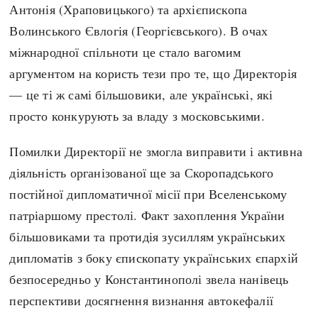
Антонія (Храповицького) та архієпископа
Волинського Євлогія (Георгієвського). В очах
міжнародної спільноти це стало вагомим
аргументом на користь тези про те, що Директорія
— це ті ж самі більшовики, але українські, які
просто конкурують за владу з московськими.
Помилки Директорії не змогла виправити і активна
діяльність організованої ще за Скоропадського
постійної дипломатичної місії при Вселенському
патріаршому престолі. Факт захоплення України
більшовиками та протидія зусиллям українських
дипломатів з боку єпископату українських єпархій
безпосередньо у Константинополі звела нанівець
перспективи досягнення визнання автокефалії