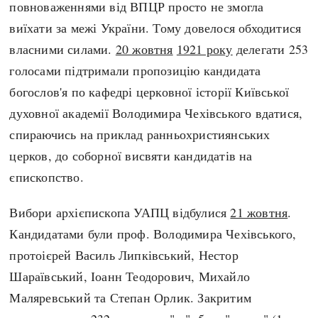
повноваженнями від ВПЦР просто не змогла
виїхати за межі України. Тому довелося обходитися
власними силами.
20 жовтня
1921 року
делегати 253
голосами підтримали пропозицію кандидата
богослов'я по кафедрі церковної історії Київської
духовної академії Володимира Чехівського вдатися,
спираючись на приклад ранньохристиянських
церков, до соборної висвяти кандидатів на
єпископство.
Вибори архієпископа УАПЦ відбулися
21 жовтня
.
Кандидатами були проф. Володимира Чехівського,
протоієрей Василь Липківський, Нестор
Шараївський, Іоанн Теодорович, Михайло
Маляревський та Степан Орлик. Закритим