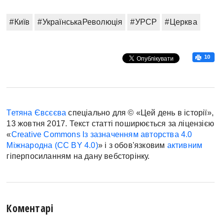
#Київ
#УкраїнськаРеволюція
#УРСР
#Церква
10
Тетяна Євсєєва
спеціально для © «Цей день в історії»,
13 жовтня 2017. Текст статті поширюється за ліцензією
«
Creative Commons Із зазначенням авторства 4.0
Міжнародна (CC BY 4.0)
» і з обов'язковим
активним
гіперпосиланням на дану вебсторінку.
Коментарі