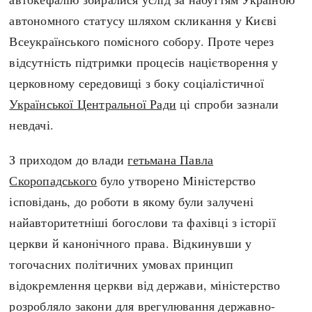
Регіони
Індекси
автономного статусу шляхом скликання у Києві
Австралія
Нові статті
Всеукраїнського помісного собору. Проте через
Азія
Популярні статті
відсутність підтримки процесів націєтворення у
Америка
Всі статті
церковному середовищі з боку соціалістичної
А(нта)рктика
Визначальні події
Української Центральної Ради
ці спроби зазнали
Африка
#Хештеги
невдачі.
Європа
Автори
З приходом до влади
гетьмана Павла
Скоропадського
було утворено Міністерство
done
ісповідань, до роботи в якому були залучені
найавторитетніші богослови та фахівці з історії
церкви й канонічного права. Відкинувши у
тогочасних політичних умовах принцип
відокремлення церкви від держави, міністерство
розробляло закони для врегулювання державно-