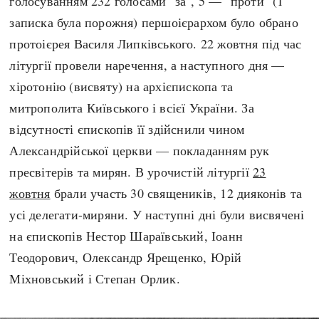
голосуванням 232 голосами "за", 5 — "проти" (1
записка була порожня) першоієрархом було обрано
протоієрея Василя Липківського. 22 жовтня під час
літургії провели наречення, а наступного дня —
хіротонію (висвяту) на архієпископа та
митрополита Київського і всієї України. За
відсутності єпископів її здійснили чином
Александрійської церкви — покладанням рук
пресвітерів та мирян. В урочистій літургії
23
жовтня
брали участь 30 священиків, 12 дияконів та
усі делегати-миряни. У наступні дні були висвячені
на єпископів Нестор Шараївський, Іоанн
Теодорович, Олександр Ярещенко, Юрій
Міхновський і Степан Орлик.