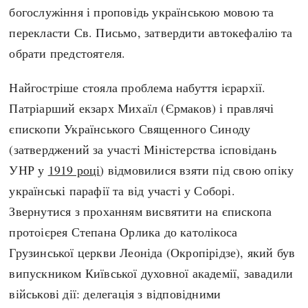
богослужіння і проповідь українською мовою та
перекласти Св. Письмо, затвердити автокефалію та
обрати предстоятеля.
Найгостріше стояла проблема набуття ієрархії.
Патріарший екзарх Михаїл (Єрмаков) і правлячі
єпископи Українського Священного Синоду
(затверджений за участі Міністерства ісповідань
УНР у
1919 році
) відмовилися взяти під свою опіку
українські парафії та від участі у Соборі.
Звернутися з проханням висвятити на єпископа
протоієрея Степана Орлика до католікоса
Грузинської церкви Леоніда (Окропірідзе), який був
випускником Київської духовної академії, завадили
військові дії: делегація з відповідними