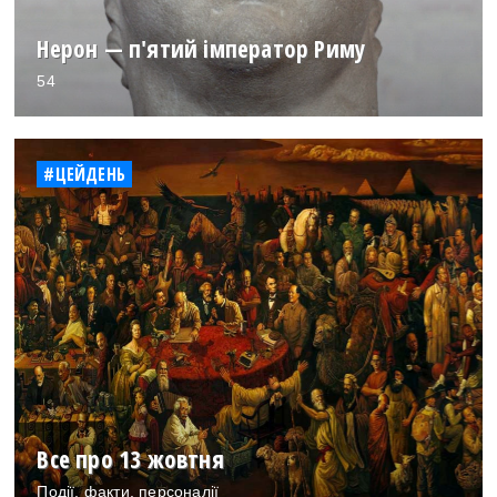
Нерон — п'ятий імператор Риму
54
#ЦЕЙДЕНЬ
Все про 13 жовтня
Події, факти, персоналії