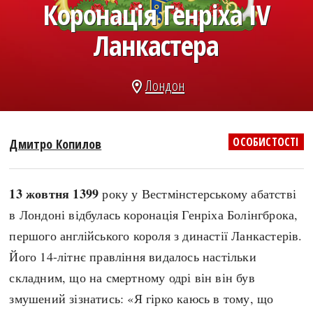
Коронація Генріха IV
search
Ланкастера
Лондон
location_on
СЬОГОДНІ
ПОДКАСТИ
ЗАГОЛОВКИ
КРУГЛІ ДАТИ
ОСОБИСТОСТІ
Дмитро Копилов
ПРАВИЛА ЖИТТЯ
ФОТОІСТОРІЇ
ВИ (НЕ) ЗНАЛИ
ІНФОГРАФІКА
13 жовтня 1399
року у Вестмінстерському абатстві
КАРТИ
ПРЯМА МОВА
в Лондоні відбулась коронація Генріха Болінгброка,
НОТА БЕНЕ
МОЯ ІСТОРІЯ
першого англійського короля з династії Ланкастерів.
Його 14-літнє правління видалось настільки
складним, що на смертному одрі він він був
Рубрики
Україна
змушений зізнатись: «Я гірко каюсь в тому, що
Авіація і космонавтика
Княжа доба