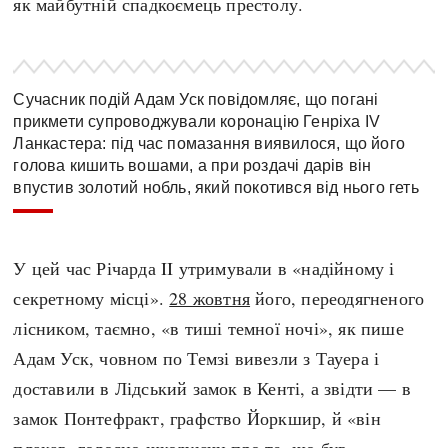
як майбутній спадкоємець престолу.
Сучасник подій Адам Уск повідомляє, що погані
прикмети супроводжували коронацію Генріха IV
Ланкастера: під час помазання виявилося, що його
голова кишить вошами, а при роздачі дарів він
впустив золотий нобль, який покотився від нього геть
У цей час Річарда II утримували в «надійному і
секретному місці».
28 жовтня
його, переодягненого
лісником, таємно, «в тиші темної ночі», як пише
Адам Уск, човном по Темзі вивезли з Тауера і
доставили в Лідський замок в Кенті, а звідти — в
замок Понтефракт, графство Йоркшир, й «він