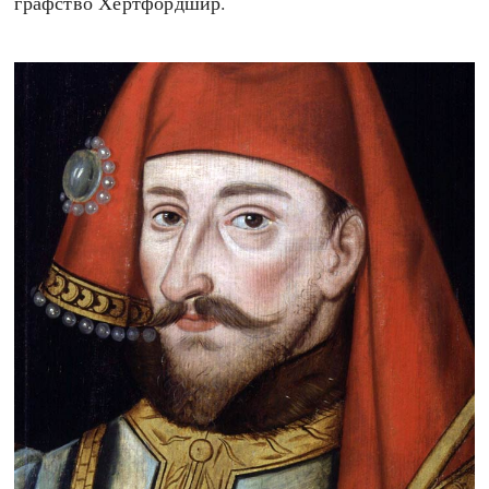
графство Хертфордшир.