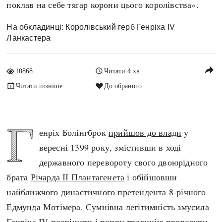
поклав на себе тягар корони цього королівства».
Архітектура і будівництво
Козацька доба
Битви і війни
Українська революція
На обкладинці: Королівський герб Генріха IV
Ланкастера
Катастрофи
Україна радянська
Кримінал
Україна незалежна
reply
Культура і мистецтво
ЗНО
10868
Читати 4 хв.
Людина і суспільство
Читати пізніше
До обраного
Хронологія
Наука, освіта і техніка
Античні часи
Особистості
Г
Темні віки
енріх Болінгброк
прийшов до влади
у
Подорожі і відкриття
Високе Середньовіччя
вересні 1399 року, змістивши в ході
Політика
Пізнє Середньовіччя
державного перевороту свого двоюрідного
Релігія
Нова історія
брата
Річарда ІІ Плантагенета
і обійшовши
Розваги і дозвілля
Новітня історія
найближчого династичного претендента 8-річного
Спорт
Наш час
Едмунда Мотімера. Сумнівна легітимність змусила
Чудеса світу
Генріха IV поспішати і попри традицію проводити