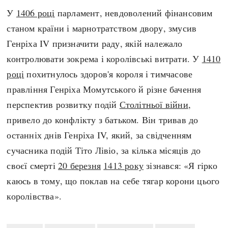
У
1406 році
парламент, невдоволений фінансовим
станом країни і марнотратством двору, змусив
Генріха ІV призначити раду, якій належало
контролювати зокрема і королівські витрати. У
1410
році
похитнулось здоров'я короля і тимчасове
правління Генріха Момутського й різне бачення
перспектив розвитку подій
Столітньої війни
,
привело до конфлікту з батьком. Він тривав до
останніх днів Генріха ІV, який, за свідченням
сучасника подій Тіто Лівіо, за кілька місяців до
своєї смерті
20 березня
1413 року
зізнався: «Я гірко
каюсь в тому, що поклав на себе тягар корони цього
королівства».