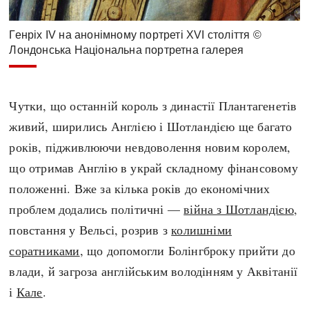
Генріх IV на анонімному портреті XVI століття ©
Лондонська Національна портретна галерея
Чутки, що останній король з династії Плантагенетів
живий, ширились Англією і Шотландією ще багато
років, підживлюючи невдоволення новим королем,
що отримав Англію в украй складному фінансовому
положенні. Вже за кілька років до економічних
проблем додались політичні —
війна з Шотландією
,
повстання у Вельсі, розрив з
колишніми
соратниками
, що допомогли Болінгброку прийти до
влади, й загроза англійським володінням у Аквітанії
і
Кале
.