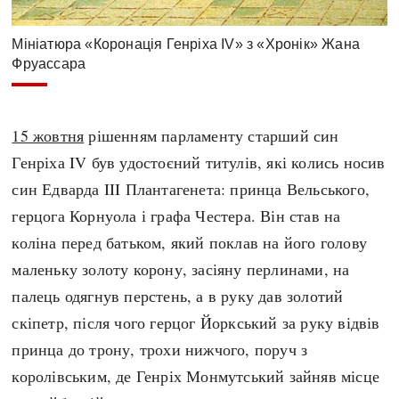
Мініатюра «Коронація Генріха IV» з «Хронік» Жана
Фруассара
15 жовтня
рішенням парламенту старший син
Генріха IV був удостоєний титулів, які колись носив
син Едварда III Плантагенета: принца Вельського,
герцога Корнуола і графа Честера. Він став на
коліна перед батьком, який поклав на його голову
маленьку золоту корону, засіяну перлинами, на
палець одягнув перстень, а в руку дав золотий
скіпетр, після чого герцог Йоркський за руку відвів
принца до трону, трохи нижчого, поруч з
королівським, де Генріх Монмутський зайняв місце