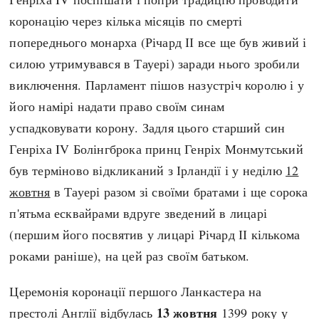
Регіони
Індекси
коронацію через кілька місяців по смерті
Австралія
Нові статті
попереднього монарха (Річард ІІ все ще був живий і
Азія
Популярні статті
силою утримувався в Тауері) заради нього зробили
Америка
Всі статті
виключення. Парламент пішов назустріч королю і у
А(нта)рктика
Визначальні події
його намірі надати право своїм синам
Африка
#Хештеги
успадковувати корону. Задля цього старший син
Європа
Автори
Генріха IV Болінгброка принц Генріх Монмутський
був терміново відкликаний з Ірландії і у неділю
12
done
жовтня
в Тауері разом зі своїми братами і ще сорока
п'ятьма есквайрами вдруге зведений в лицарі
(першим його посвятив у лицарі Річард ІІ кількома
роками раніше), на цей раз своїм батьком.
Церемонія коронації першого Ланкастера на
13 жовтня
престолі Англії відбулась
1399 року у