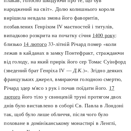
плакав, голосно шкодуючи про те, що був
народжений на світ». Долю колишнього короля
вирішила невдала змова його фаворитів,
позбавлених Генріхом ІV маєтностей і титулів,
випадково розкрита на початку січня
1400 року
:
близько
14 лютого
33-літній Річард помер «коли
лежав в кайданах в замку Понтефракт, страждаючи
від голоду, на який прирік його сер Томас Суінфорд
(зведений брат Генріха ІV —
Д.К.
)». Згідно деяких
французьких джерел, вмираючи голодною смертю,
Річард здер м'ясо з рук і почав поїдати його.
17
лютого
його тіло у свинцевій труні протягом двох
днів було виставлено в соборі Св. Павла в Лондоні
так, щоб було лише обличчя, після чого було
поховане в домініканському монастирі в Ленглі,