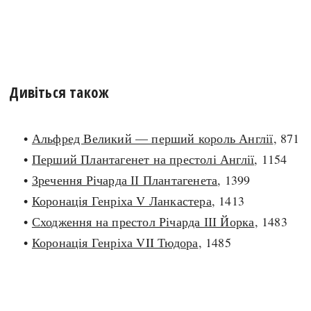
Дивіться також
•
Альфред Великий — перший король Англії
, 871
•
Перший Плантагенет на престолі Англії
, 1154
•
Зречення Річарда ІІ Плантагенета
, 1399
•
Коронація Генріха V Ланкастера
, 1413
•
Сходження на престол Річарда ІІІ Йорка
, 1483
•
Коронація Генріха VII Тюдора
, 1485