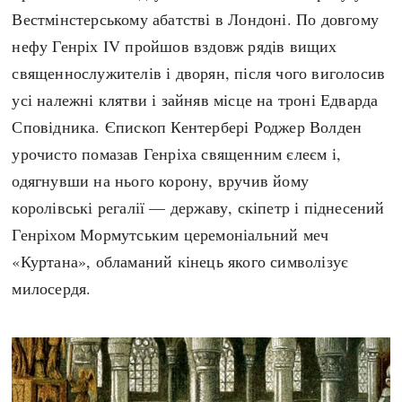
Вестмінстерському абатстві в Лондоні. По довгому
нефу Генріх ІV пройшов вздовж рядів вищих
священнослужителів і дворян, після чого виголосив
усі належні клятви і зайняв місце на троні Едварда
Сповідника. Єпископ Кентербері Роджер Волден
урочисто помазав Генріха священним єлеєм і,
одягнувши на нього корону, вручив йому
королівські регалії — державу, скіпетр і піднесений
Генріхом Мормутським церемоніальний меч
«Куртана», обламаний кінець якого символізує
милосердя.