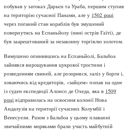
Регіони
Індекси
побував у затоках Дарьєн та Ураба, першим ступив
Австралія
Нові статті
на територію сучасної Панами, але у
1502 році
Азія
Популярні статті
через поганий стан кораблів був змушений
Америка
Всі статті
повернутись на Еспаньйолу (нині острів Гаїті), де
А(нта)рктика
Визначальні події
був заарештований за незаконну торгівлю золотом.
Африка
#Хештеги
Європа
Автори
Вимушено опинившись на Еспаньйолі, Бальбоа
зайнявся вирощування цукрової тростини і
розведенням свиней, але розорився, заліз у борги і,
done
ховаючись від кредиторів, «зайцем» попав на одне
із суден експедиції Алонсо де Охеда, яка в
1509
році
відправилась на освоєння колонії Нова
Андалузія на території сучасних Колумбії і
Венесуели. Разом з Бальбоа у цьому плаванні
звичайними моряками брали участь майбутній