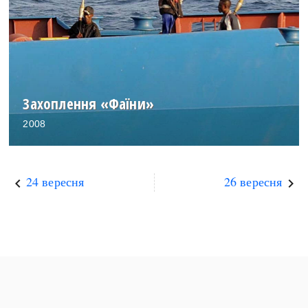
Захоплення «Фаїни»
2008
24 вересня
26 вересня
keyboard_arrow_left
keyboard_arrow_right