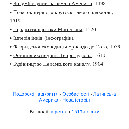
•
Колумб ступив на землю Америки
, 1498
•
Початок першого кругосвітнього плавання
,
1519
•
Відкриття протоки Магеллана
, 1520
•
Імперія інків
(інфографіка)
•
Флоридська експедиція Ернандо де Сото
, 1539
•
Остання експедиція Генрі Гудзона
, 1610
•
Будівництво Панамського каналу
, 1904
Подорожі і відкриття
•
Особистості
•
Латинська
Америка
•
Нова історія
Всі події
вересня
•
1513-го року