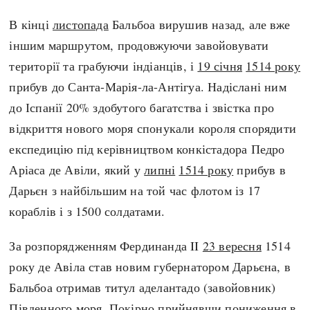
В кінці
листопада
Бальбоа вирушив назад, але вже
іншим маршрутом, продовжуючи завойовувати
території та грабуючи індіанців, і
19 січня
1514 року
прибув до Санта-Марія-ла-Антігуа. Надіслані ним
до Іспанії 20% здобутого багатства і звістка про
відкриття нового моря спонукали короля спорядити
експедицію під керівництвом конкістадора Педро
Аріаса де Авіли, який у
липні
1514 року
прибув в
Дарьєн з найбільшим на той час флотом із 17
кораблів і з 1500 солдатами.
За розпорядженням Фердинанда II
23 вересня
1514
року де Авіла став новим губернатором Дарьєна, в
Бальбоа отримав титул аделантадо (завойовник)
Південного моря. Покірно прийнявши пониження в