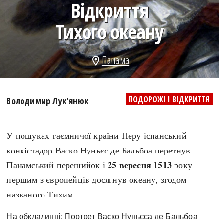
Відкриття
search
Тихого океану
Панама
location_on
СЬОГОДНІ
ПОДКАСТИ
ЗАГОЛОВКИ
КРУГЛІ ДАТИ
ПОДОРОЖІ І ВІДКРИТТЯ
Володимир Лук'янюк
ПРАВИЛА ЖИТТЯ
ФОТОІСТОРІЇ
ВИ (НЕ) ЗНАЛИ
ІНФОГРАФІКА
У пошуках таємничої країни Перу іспанський
КАРТИ
ПРЯМА МОВА
конкістадор Васко Нуньєс де Бальбоа перетнув
НОТА БЕНЕ
МОЯ ІСТОРІЯ
25 вересня 1513
Панамський перешийок і
року
першим з європейців досягнув океану, згодом
названого Тихим.
Рубрики
Україна
Авіація і космонавтика
Княжа доба
На обкладинці: Портрет Васко Нуньєса де Бальбоа