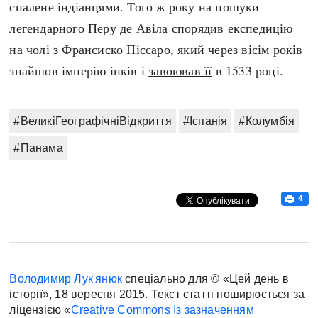
спалене індіанцями. Того ж року на пошуки
легендарного Перу де Авіла спорядив експедицію
на чолі з Франсиско Піссаро, який через вісім років
знайшов імперію інків і
завоював її
в 1533 році.
#ВеликіГеографічніВідкриття
#Іспанія
#Колумбія
#Панама
4
Володимир Лук'янюк
спеціально для © «Цей день в
історії», 18 вересня 2015. Текст статті поширюється за
ліцензією «
Creative Commons Із зазначенням