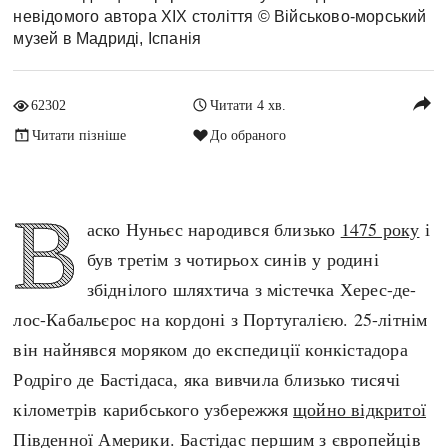
невідомого автора XIX століття © Військово-морський
Архітектура і будівництво
Козацька доба
музей в Мадриді, Іспанія
Битви і війни
Українська революція
Катастрофи
Україна радянська
reply
62302
Читати 4 хв.
Кримінал
Україна незалежна
Читати пізніше
До обраного
Культура і мистецтво
ЗНО
Людина і суспільство
Хронологія
Наука, освіта і техніка
В
Античні часи
аско Нуньєс народився близько
1475 року
і
Особистості
Темні віки
був третім з чотирьох синів у родині
Подорожі і відкриття
Високе Середньовіччя
збіднілого шляхтича з містечка Херес-де-
Політика
Пізнє Середньовіччя
лос-Кабальєрос на кордоні з Португалією. 25-літнім
Релігія
Нова історія
він найнявся моряком до експедиції конкістадора
Розваги і дозвілля
Новітня історія
Родріго де Бастідаса, яка вивчила близько тисячі
Спорт
Наш час
кілометрів карибського узбережжя
щойно відкритої
Чудеса світу
Південної Америки. Бастідас першим з європейців