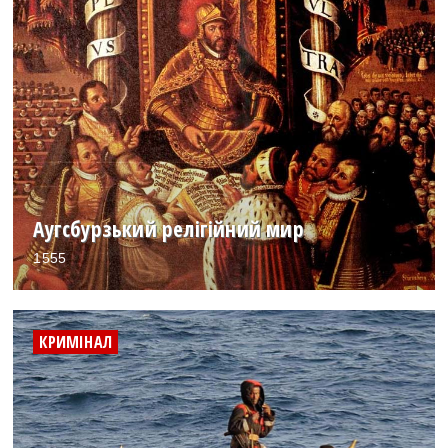
Аугсбурзький релігійний мир
1555
КРИМІНАЛ