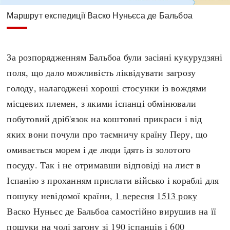
Маршрут експедиції Васко Нуньєса де Бальбоа
За розпорядженням Бальбоа були засіяні кукурудзяні
поля, що дало можливість ліквідувати загрозу
голоду, налагоджені хороші стосунки із вождями
місцевих племен, з якими іспанці обмінювали
побутовий дріб'язок на коштовні прикраси і від
яких вони почули про таємничу країну Перу, що
омивається морем і де люди їдять із золотого
посуду. Так і не отримавши відповіді на лист в
Іспанію з проханням прислати військо і кораблі для
пошуку невідомої країни,
1 вересня
1513 року
Васко Нуньєс де Бальбоа самостійно вирушив на її
пошуки на чолі загону зі 190 іспанців і 600