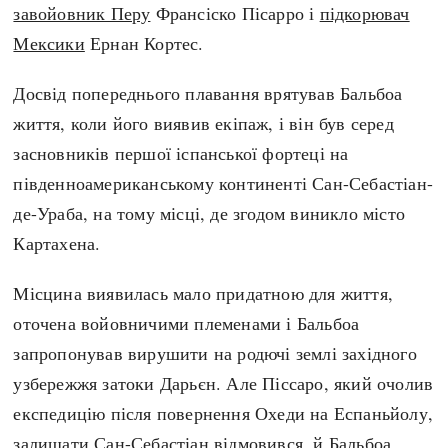
завойовник Перу
Франсіско Пісарро і
підкорювач
Мексики
Ернан Кортес.
Досвід попереднього плавання врятував Бальбоа
життя, коли його виявив екіпаж, і він був серед
засновників першої іспанської фортеці на
південноамериканському континенті Сан-Себастіан-
де-Ураба, на тому місці, де згодом виникло місто
Картахена.
Місцина виявилась мало придатною для життя,
оточена войовничими племенами і Бальбоа
запропонував вирушити на родючі землі західного
узбережжя затоки Дарьєн. Але Піссаро, який очолив
експедицію після повернення Охеди на Еспаньйолу,
залишати Сан-Себастіан відмовився, й Бальбоа