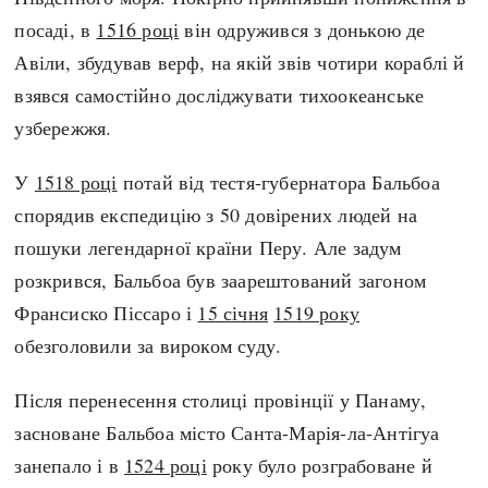
посаді, в
1516 році
він одружився з донькою де
Авіли, збудував верф, на якій звів чотири кораблі й
взявся самостійно досліджувати тихоокеанське
узбережжя.
У
1518 році
потай від тестя-губернатора Бальбоа
спорядив експедицію з 50 довірених людей на
пошуки легендарної країни Перу. Але задум
розкрився, Бальбоа був заарештований загоном
Франсиско Піссаро і
15 січня
1519 року
обезголовили за вироком суду.
Після перенесення столиці провінції у Панаму,
засноване Бальбоа місто Санта-Марія-ла-Антігуа
занепало і в
1524 році
року було розграбоване й