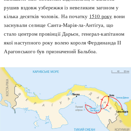
рушив вздовж узбережжя із невеликим загоном у
кілька десятків чоловік. На початку
1510 року
вони
заснували селище Санта-Марія-ла-Антігуа, що
стало центром провінції Дарьєн, генерал-капітаном
якої наступного року волею короля Фердинанда II
Арагонського був призначений Бальбоа.