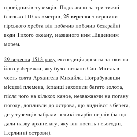
провідників-туземців. Подолавши за три тижні
25 вересня
близько 110 кілометрів,
з вершини
гірського хребта він побачив побачив безкрайні
води Тихого океану, названого ним Південним
морем.
29 вересня
1513 року
експедиція досягла затоки на
його узбережжі, яку було названо Сан-Мігель в
честь свята Архангела Михайла. Пограбувавши
місцеві племена, іспанці захопили багато золота,
після чого на кількох каное, незважаючи на погану
погоду, допливли до острова, що виднівся з берега,
де у туземців забрали великі скарби перлів (за що
дали назву архіпелагу, яку він носить і сьогодні, —
Перлинні острови).