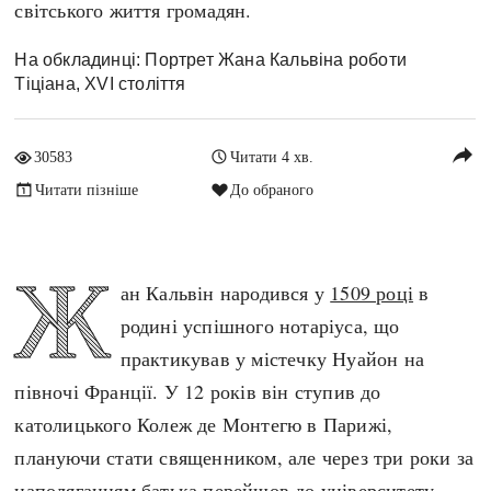
світського життя громадян.
Архітектура і будівництво
Козацька доба
Битви і війни
Українська революція
На обкладинці: Портрет Жана Кальвіна роботи
Тіціана, XVI століття
Катастрофи
Україна радянська
Кримінал
Україна незалежна
reply
Культура і мистецтво
ЗНО
30583
Читати 4 хв.
Людина і суспільство
Читати пізніше
До обраного
Хронологія
Наука, освіта і техніка
Античні часи
Особистості
Ж
Темні віки
ан Кальвін народився у
1509 році
в
Подорожі і відкриття
Високе Середньовіччя
родині успішного нотаріуса, що
Політика
Пізнє Середньовіччя
практикував у містечку Нуайон на
Релігія
Нова історія
півночі Франції. У 12 років він ступив до
Розваги і дозвілля
Новітня історія
католицького Колеж де Монтегю в Парижі,
Спорт
Наш час
плануючи стати священником, але через три роки за
Чудеса світу
наполяганням батька перейшов до університету