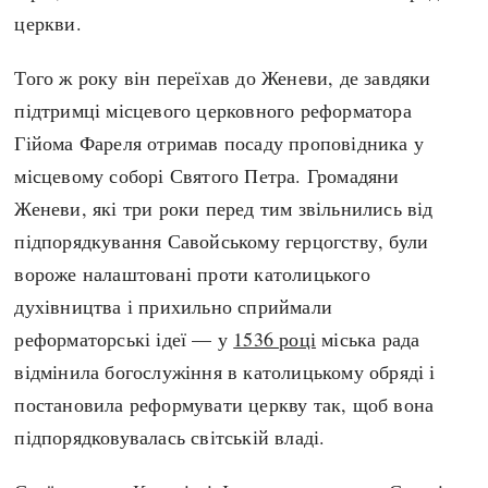
церкви.
Того ж року він переїхав до Женеви, де завдяки
підтримці місцевого церковного реформатора
Гійома Фареля отримав посаду проповідника у
місцевому соборі Святого Петра. Громадяни
Женеви, які три роки перед тим звільнились від
підпорядкування Савойському герцогству, були
вороже налаштовані проти католицького
духівництва і прихильно сприймали
реформаторські ідеї — у
1536 році
міська рада
відмінила богослужіння в католицькому обряді і
постановила реформувати церкву так, щоб вона
підпорядковувалась світській владі.