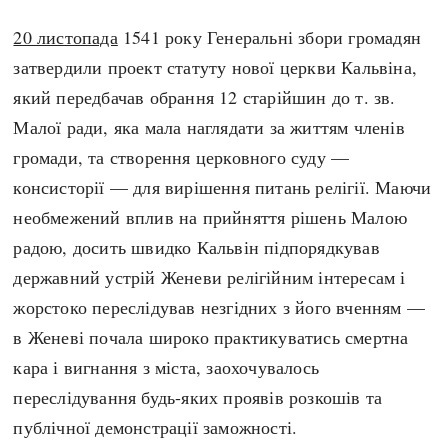
20 листопада
1541 року Генеральні збори громадян
затвердили проект статуту нової церкви Кальвіна,
який передбачав обрання 12 старійшин до т. зв.
Малої ради, яка мала наглядати за життям членів
громади, та створення церковного суду —
консисторії — для вирішення питань релігії. Маючи
необмежений вплив на прийняття рішень Малою
радою, досить швидко Кальвін підпорядкував
державний устрій Женеви релігійним інтересам і
жорстоко переслідував незгідних з його вченням —
в Женеві почала широко практикуватись смертна
кара і вигнання з міста, заохочувалось
переслідування будь-яких проявів розкошів та
публічної демонстрації заможності.