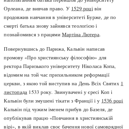
Регіони
Індекси
Орлеана, де вивчав право. У
1529 році
він
Австралія
Нові статті
продовжив навчання в університеті Бурже, де по
Азія
Популярні статті
смерті батька знову зайнявся теологією і
Америка
Всі статті
познайомився з працями
Мартіна Лютера
.
А(нта)рктика
Визначальні події
Африка
#Хештеги
Повернувшись до Парижа, Кальвін написав
Європа
Автори
промову «Про християнську філософію» для
ректора Паризького університету Ніколаса Копа,
відомим на той час прихильником реформації
done
церкви, з якою той виступив на День Всіх Святих
1
листопада
1533 року. Звинувачені у єресі Коп і
Кальвін були змушені тікати з Франції і у
1536 році
Кальвін під чужим іменем прибув до Базеля, де
опублікував працю «Повчання в християнській
вірі», в якій виклав своє бачення нової самоврядної