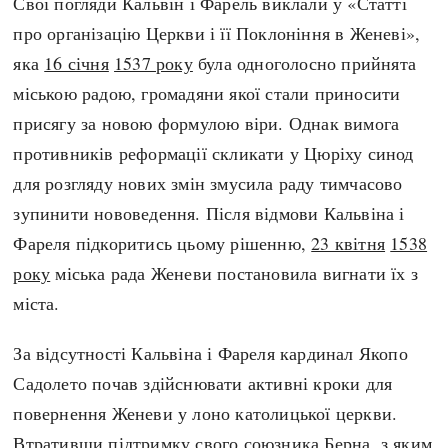
Свої погляди Кальвін і Фарель виклали у «Статті
про організацію Церкви і її Поклоніння в Женеві»,
яка
16 січня
1537 року
була одноголосно прийнята
міською радою, громадяни якої стали приносити
присягу за новою формулою віри. Однак вимога
противників реформації скликати у Цюріху синод
для розгляду нових змін змусила раду тимчасово
зупинити нововедення. Після відмови Кальвіна і
Фареля підкоритись цьому рішенню,
23 квітня
1538
року
міська рада Женеви постановила вигнати їх з
міста.
За відсутності Кальвіна і Фареля кардинал Якопо
Садолето почав здійснювати активні кроки для
повернення Женеви у лоно католицької церкви.
Втративши підтримку свого союзника Берна, з яким