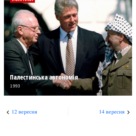
Палестинська автономія
1993
12 вересня
14 вересня
keyboard_arrow_left
keyboard_arrow_right