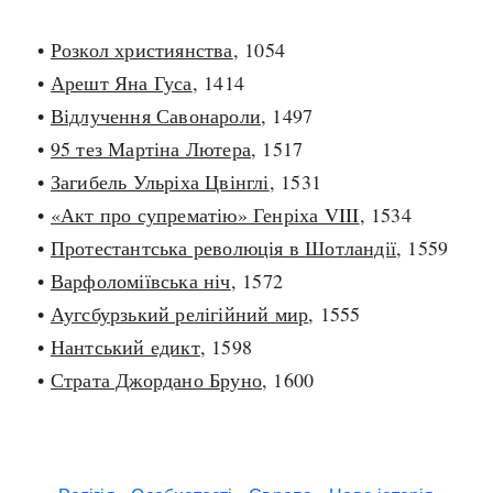
•
Розкол християнства
, 1054
•
Арешт Яна Гуса
, 1414
•
Відлучення Савонароли
, 1497
•
95 тез Мартіна Лютера
, 1517
•
Загибель Ульріха Цвінглі
, 1531
•
«Акт про супрематію» Генріха VIII
, 1534
•
Протестантська революція в Шотландії
, 1559
•
Варфоломіївська ніч
, 1572
•
Аугсбурзький релігійний мир
, 1555
•
Нантський едикт
, 1598
•
Страта Джордано Бруно
, 1600