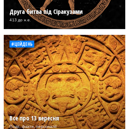
Друга битва під Сіракузами
413 до н.е.
#ЦЕЙДЕНЬ
Все про 13 вересня
Події, факти, персоналії