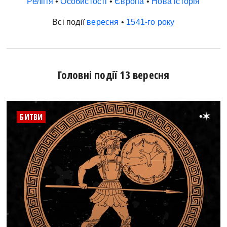
Релігія
•
Особистості
•
Європа
•
Нова історія
Всі події
вересня
•
1541-го року
Головні події 13 вересня
•
БИТВИ