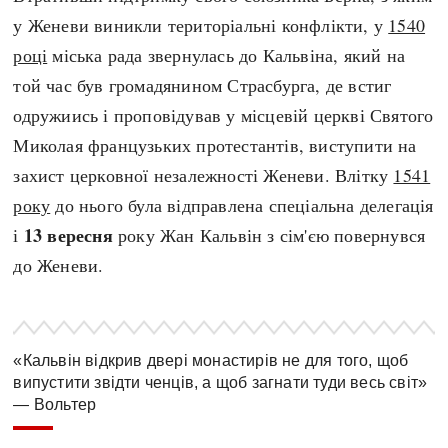
у Женеви виникли територіальні конфлікти, у
1540
році
міська рада звернулась до Кальвіна, який на
той час був громадянином Страсбурга, де встиг
одружиись і проповідував у місцевій церкві Святого
Миколая французьких протестантів, виступити на
захист церковної незалежності Женеви. Влітку
1541
року
до нього була відправлена спеціальна делегація
13 вересня
і
року Жан Кальвін з сім'єю повернувся
до Женеви.
«Кальвін відкрив двері монастирів не для того, щоб
випустити звідти ченців, а щоб загнати туди весь світ»
— Вольтер