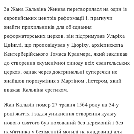
За Жана Кальвіна Женева перетворилася на один із
європейських центрів реформації і, прагнучи
знайти прихильників для об'єднання
реформаторських церков, він підтримував Ульріха
Цвінглі, що проповідував у Цюріху, архієпископа
Кентерберійського
Томаса Кранмера
, який закликав
до створення екуменічної синоду всіх євангельських
церков, однак через доктринальні суперечки не
знайшов порозуміння з
Мартіном Лютером
, який
вважав Кальвіна єретиком.
Жан Кальвін помер
27 травня
1564 року
на 54-у
році життя і задля уникнення створення культу
нового святого був похований без церемоній і без
пам'ятника у безіменній могилі на кладовищі для