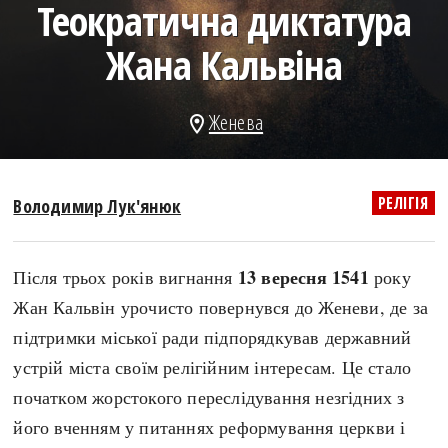
Теократична диктатура
search
Жана Кальвіна
Женева
location_on
СЬОГОДНІ
ПОДКАСТИ
ЗАГОЛОВКИ
КРУГЛІ ДАТИ
РЕЛІГІЯ
Володимир Лук'янюк
ПРАВИЛА ЖИТТЯ
ФОТОІСТОРІЇ
ВИ (НЕ) ЗНАЛИ
ІНФОГРАФІКА
13 вересня 1541
Після трьох років вигнання
року
КАРТИ
ПРЯМА МОВА
Жан Кальвін урочисто повернувся до Женеви, де за
НОТА БЕНЕ
МОЯ ІСТОРІЯ
підтримки міської ради підпорядкував державний
устрій міста своїм релігійним інтересам. Це стало
початком жорстокого переслідування незгідних з
Рубрики
Україна
його вченням у питаннях реформування церкви і
Авіація і космонавтика
Княжа доба