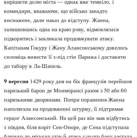
вирішити долю міста — однак вже темніло, і
командири, вважаючи, що військо занадто
виснажене, дали наказ до відступу. Жанна,
залишившись одна на краю рову, відмовлялася
підкоритись і закликала продовжувати атаку.
Капітанам Гокуру і Жану Алансонському довелось
силоміць вивести її з-під стін Парижа і доставити
до табору в Ла-Шапель.
9 вересня
1429 року дня на бік французів перейшов
паризький барон де Монморансі разом з 50 або 60
паризькими дворянами. Попри поранення Жанна
наполягала на продовженні штурму, її підтримав
герцог Алансонський. На цей раз він мав відбутись
з півдня, біля воріт Сен-Оноре, де Сена підступала
близько до міських стін й атака з цього боку застала