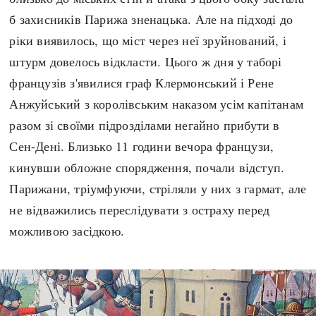
б захисників Парижа зненацька. Але на підході до
ріки виявилось, що міст через неї зруйнований, і
штурм довелось відкласти. Цього ж дня у таборі
французів з'явилися граф Клермонський і Рене
Анжуйський з королівським наказом усім капітанам
разом зі своїми підрозділами негайно прибути в
Сен-Дені. Близько 11 години вечора французи,
кинувши обложне спорядження, почали відступ.
Парижани, тріумфуючи, стріляли у них з гармат, але
не відважились переслідувати з остраху перед
можливою засідкою.