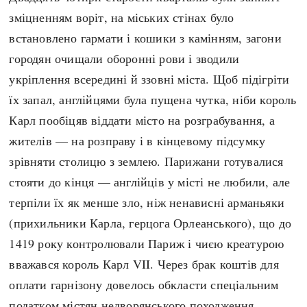
зміцненням воріт, на міських стінах було
встановлено гармати і кошики з камінням, загони
городян очищали оборонні рови і зводили
укріплення всередині й ззовні міста. Щоб підігріти
їх запал, англійцями була пущена чутка, ніби король
Карл пообіцяв віддати місто на розграбування, а
жителів — на розправу і в кінцевому підсумку
зрівняти столицю з землею. Парижани готувалися
стояти до кінця — англійців у місті не любили, але
терпіли їх як менше зло, ніж ненависні арманьяки
(прихильники Карла, герцога Орлеанського), що до
1419 року контролювали Париж і чиєю креатурою
вважався король Карл VII. Через брак коштів для
оплати гарнізону довелось обкласти спеціальним
податком містян недворянського походження,