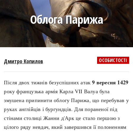
search
Облога Парижа
СЬОГОДНІ
ПОДКАСТИ
ЗАГОЛОВКИ
КРУГЛІ ДАТИ
ОСОБИСТОСТІ
Дмитро Копилов
ПРАВИЛА ЖИТТЯ
ФОТОІСТОРІЇ
ВИ (НЕ) ЗНАЛИ
ІНФОГРАФІКА
9 вересня 1429
Після двох тижнів безуспішних атак
КАРТИ
ПРЯМА МОВА
року французька армія Карла VII Валуа була
НОТА БЕНЕ
МОЯ ІСТОРІЯ
змушена припинити облогу Парижа, що перебував у
руках англійців і бургундців. Для пораненої під
стінами столиці Жанни д'Арк це стало першою з
Рубрики
Україна
цілого ряду невдач, який завершився її полоненням
Авіація і космонавтика
Княжа доба