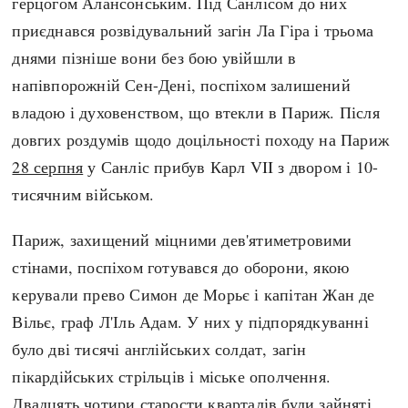
герцогом Алансонським. Під Санлісом до них
приєднався розвідувальний загін Ла Гіра і трьома
днями пізніше вони без бою увійшли в
напівпорожній Сен-Дені, поспіхом залишений
владою і духовенством, що втекли в Париж. Після
довгих роздумів щодо доцільності походу на Париж
28 серпня
у Санліс прибув Карл VII з двором і 10-
тисячним військом.
Париж, захищений міцними дев'ятиметровими
стінами, поспіхом готувався до оборони, якою
керували прево Симон де Морьє і капітан Жан де
Вільє, граф Л'Іль Адам. У них у підпорядкуванні
було дві тисячі англійських солдат, загін
пікардійських стрільців і міське ополчення.
Двадцять чотири старости кварталів були зайняті