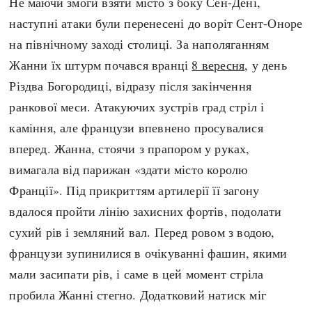
Не маючи змоги взяти місто з боку Сен-Дені,
наступні атаки були перенесені до воріт Сент-Оноре
на північному заході столиці. За наполяганням
Жанни їх штурм почався вранці
8 вересня
, у день
Різдва Богородиці, відразу після закінчення
ранкової меси. Атакуючих зустрів град стріл і
каміння, але французи впевнено просувалися
вперед. Жанна, стоячи з прапором у руках,
вимагала від парижан «здати місто королю
Франції». Під прикриттям артилерії її загону
вдалося пройти лінію захисних фортів, подолати
сухий рів і земляний вал. Перед ровом з водою,
французи зупинилися в очікуванні фашин, якими
мали засипати рів, і саме в цей момент стріла
пробила Жанні стегно. Додатковий натиск міг