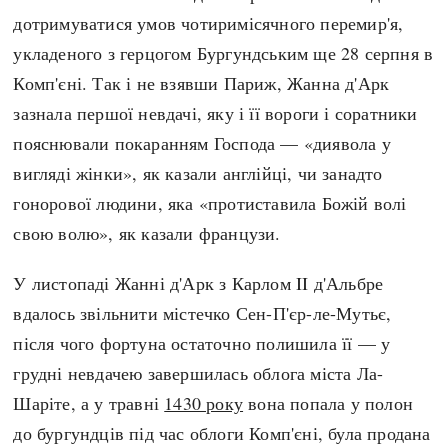
дотримуватися умов чотиримісячного перемир'я,
укладеного з герцогом Бургундським ще 28 серпня в
Комп'єні. Так і не взявши Париж, Жанна д'Арк
зазнала першої невдачі, яку і її вороги і соратники
пояснювали покаранням Господа — «диявола у
вигляді жінки», як казали англійці, чи занадто
гонорової людини, яка «протиставила Божій волі
свою волю», як казали французи.
У листопаді Жанні д'Арк з Карлом II д'Альбре
вдалось звільнити містечко Сен-П'єр-ле-Мутьє,
після чого фортуна остаточно полишила її — у
грудні невдачею завершилась облога міста Ла-
Шаріте, а у травні
1430 року
вона попала у полон
до бургундців під час облоги Комп'єні, була продана