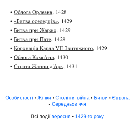
•
Облога Орлеана
, 1428
•
«Битва оселедців»
, 1429
•
Битва при Жаржо
, 1429
•
Битва при Пате
, 1429
•
Коронація Карла VII Звитяжного
, 1429
•
Облога Комп'єна
, 1430
•
Страта Жанни д'Арк
, 1431
Особистості
•
Жінки
•
Столітня війна
•
Битви
•
Європа
•
Середньовіччя
Всі події
вересня
•
1429-го року