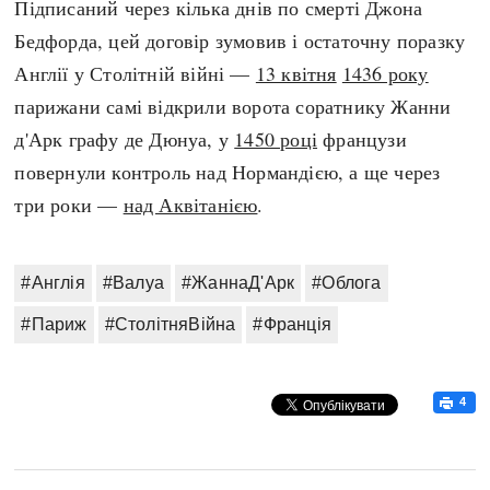
Підписаний через кілька днів по смерті Джона
Бедфорда, цей договір зумовив і остаточну поразку
Англії у Столітній війні —
13 квітня
1436 року
парижани самі відкрили ворота соратнику Жанни
д'Арк графу де Дюнуа, у
1450 році
французи
повернули контроль над Нормандією, а ще через
три роки —
над Аквітанією
.
#Англія
#Валуа
#ЖаннаД'Арк
#Облога
#Париж
#СтолітняВійна
#Франція
4