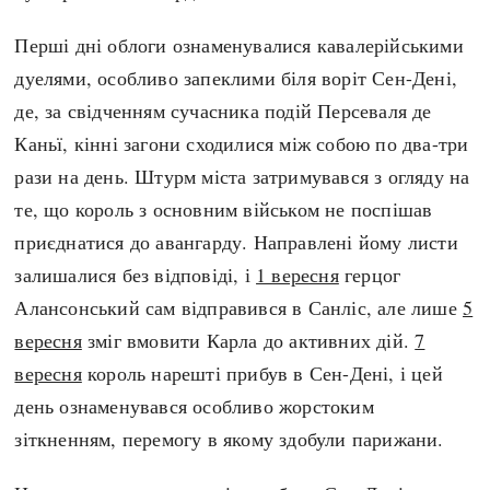
Перші дні облоги ознаменувалися кавалерійськими
дуелями, особливо запеклими біля воріт Сен-Дені,
де, за свідченням сучасника подій Персеваля де
Каньї, кінні загони сходилися між собою по два-три
рази на день. Штурм міста затримувався з огляду на
те, що король з основним військом не поспішав
приєднатися до авангарду. Направлені йому листи
залишалися без відповіді, і
1 вересня
герцог
Алансонський сам відправився в Санліс, але лише
5
вересня
зміг вмовити Карла до активних дій.
7
вересня
король нарешті прибув в Сен-Дені, і цей
день ознаменувався особливо жорстоким
зіткненням, перемогу в якому здобули парижани.