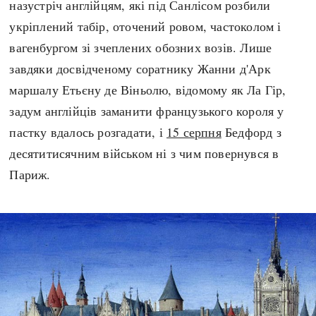
назустріч англійцям, які під Санлісом розбили
укріплений табір, оточений ровом, частоколом і
вагенбургом зі зчеплених обозних возів. Лише
завдяки досвідченому соратнику Жанни д'Арк
маршалу Етьєну де Віньолю, відомому як Ла Гір,
задум англійців заманити французького короля у
пастку вдалось розгадати, і
15 серпня
Бедфорд з
десятитисячним військом ні з чим повернувся в
Париж.