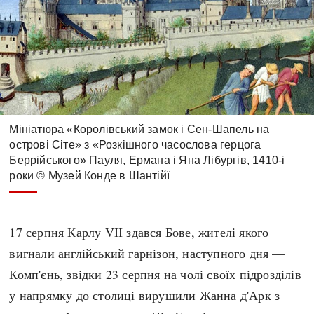
Мініатюра «Королівський замок і Сен-Шапель на
острові Сіте» з «Розкішного часослова герцога
Беррійського» Пауля, Ермана і Яна Лібургів, 1410-і
роки © Музей Конде в Шантійї
17 серпня
Карлу VII здався Бове, жителі якого
вигнали англійський гарнізон, наступного дня —
Комп'єнь, звідки
23 серпня
на чолі своїх підрозділів
у напрямку до столиці вирушили Жанна д'Арк з