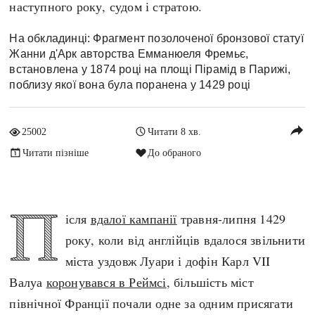
наступного року, судом і стратою.
Архітектура і будівництво
Козацька доба
Битви і війни
Українська революція
На обкладинці: Фрагмент позолоченої бронзової статуї
Жанни д'Арк авторства Емманюеля Фремьє,
Катастрофи
Україна радянська
встановлена у 1874 році на площі Пірамід в Парижі,
Кримінал
Україна незалежна
поблизу якої вона була поранена у 1429 році
Культура і мистецтво
ЗНО
Людина і суспільство
reply
25002
Читати 8 хв.
Хронологія
Наука, освіта і техніка
Читати пізніше
До обраного
Античні часи
Особистості
Темні віки
Подорожі і відкриття
Високе Середньовіччя
П
Політика
ісля
вдалої кампанії
травня-липня 1429
Пізнє Середньовіччя
Релігія
року, коли від англійців вдалося звільнити
Нова історія
Розваги і дозвілля
міста уздовж Луари і дофін Карл VII
Новітня історія
Спорт
Валуа
коронувався в Реймсі
, більшість міст
Наш час
Чудеса світу
північної Франції почали одне за одним присягати