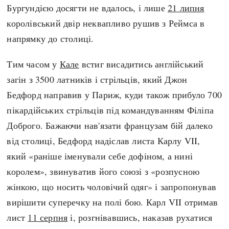
Бургундією досягти не вдалось, і лише
21 липня
королівський двір неквапливо рушив з Реймса в
напрямку до столиці.
Тим часом у
Кале
встиг висадитись англійський
загін з 3500 латників і стрільців, який Джон
Бедфорд направив у Париж, куди також прибуло 700
пікардійських стрільців під командуванням Філіпа
Доброго. Бажаючи нав'язати французам бій далеко
від столиці, Бедфорд надіслав листа Карлу VII,
який «раніше іменували себе дофіном, а нині
королем», звинуватив його союзі з «розпусною
жінкою, що носить чоловічий одяг» і запропонував
вирішити суперечку на полі бою. Карл VII отримав
лист
11 серпня
і, розгнівавшись, наказав рухатися