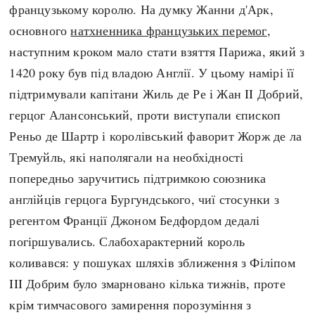
Регіони
Індекси
французькому королю. На думку Жанни д'Арк,
Австралія
Нові статті
основного
натхненника французьких перемог
,
Азія
Популярні статті
наступним кроком мало стати взяття Парижа, який з
Америка
Всі статті
1420 року був під владою Англії. У цьому намірі її
А(нта)рктика
Визначальні події
підтримували капітани Жиль де Ре і Жан II Добрий,
Африка
#Хештеги
герцог Алансонський, проти виступали єпископ
Європа
Автори
Реньо де Шартр і королівський фаворит Жорж де ла
Тремуйль, які наполягали на необхідності
попередньо заручитись підтримкою союзника
done
англійців герцога Бургундського, чиї стосунки з
регентом Франції Джоном Бедфордом дедалі
погіршувались. Слабохарактерний король
коливався: у пошуках шляхів зближення з Філіпом
III Добрим було змарновано кілька тижнів, проте
крім тимчасового замирення порозуміння з