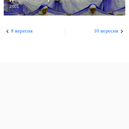
2001
8 вересня
10 вересня
keyboard_arrow_left
keyboard_arrow_right