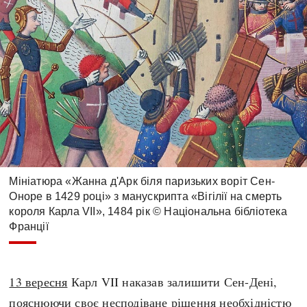
Мініатюра «Жанна д'Арк біля паризьких воріт Сен-
Оноре в 1429 році» з манускрипта «Вігілії на смерть
короля Карла VII», 1484 рік © Національна бібліотека
Франції
13 вересня
Карл VII наказав залишити Сен-Дені,
пояснюючи своє несподіване рішення необхідністю