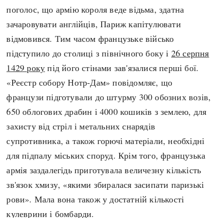
поголос, що армію короля веде відьма, здатна
зачаровувати англійців, Париж капітулювати
відмовився. Тим часом французьке військо
підступило до столиці з північного боку і
26 серпня
1429 року
під його стінами зав'язалися перші бої.
«Реєстр собору Нотр-Дам» повідомляє, що
французи підготували до штурму 300 обозних возів,
650 облогових драбин і 4000 кошиків з землею, для
захисту від стріл і метальних снарядів
супротивника, а також горючі матеріали, необхідні
для підпалу міських споруд. Крім того, французька
армія заздалегідь приготувала величезну кількість
зв'язок хмизу, «якими збиралася засипати паризькі
рови». Мала вона також у достатній кількості
кулеврини і бомбарди.