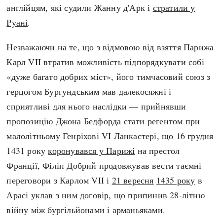
англійцям, які судили Жанну д'Арк і
стратили у
Руані
.
Незважаючи на те, що з відмовою від взяття Парижа
Карл VII втратив можливість підпорядкувати собі
«дуже багато добрих міст», його тимчасовий союз з
герцогом Бургундським мав далекосяжні і
сприятливі для нього наслідки — прийнявши
пропозицію Джона Бедфорда стати регентом при
малолітньому Генріхові VI Ланкастері, що 16 грудня
1431 року
коронувався у Парижі
на престол
Франції, Філіп Добрий продовжував вести таємні
переговори з Карлом VII і
21 вересня
1435 року
в
Арасі уклав з ним договір, що припинив 28-літню
війну між бургільйонами і арманьяками.