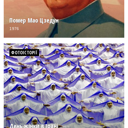
Помер Мао Цзедун
1976
ФОТОІСТОРІЇ
День жінки в Ірані