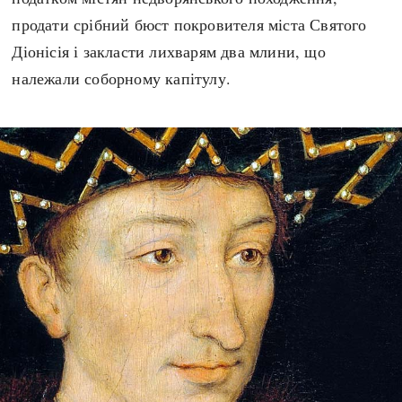
продати срібний бюст покровителя міста Святого
Діонісія і закласти лихварям два млини, що
належали соборному капітулу.