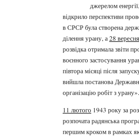
джерелом енергії
відкрило перспективи пров
в СРСР була створена держ
ділення урану, а
28 вересн
розвідка отримала звіти пр
воєнного застосування уран
півтора місяці після запуск
вийшла постанова Державн
організацію робіт з урану»
11 лютого
1943 року за р
розпочата радянська програ
першим кроком в рамках яко