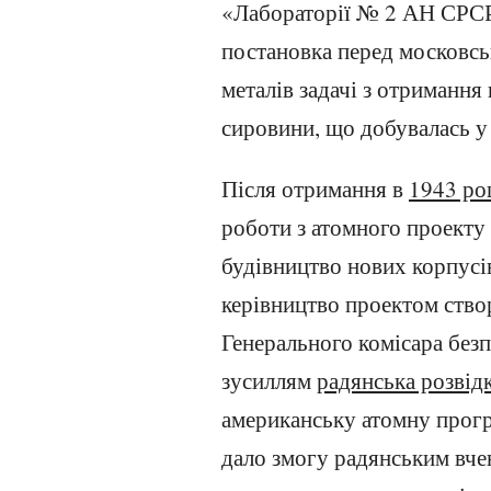
«Лабораторії № 2 АН СРСР»
постановка перед московс
металів задачі з отримання 
сировини, що добувалась у
Після отримання в
1943 ро
роботи з атомного проекту 
будівництво нових корпусі
керівництво проектом ство
Генерального комісара без
зусиллям
радянська розвід
американську атомну прог
дало змогу радянським вч