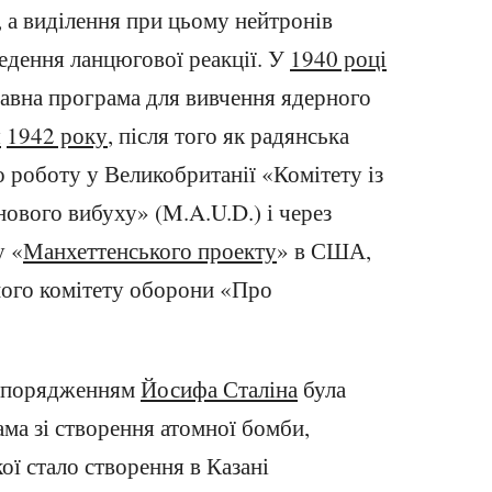
, а виділення при цьому нейтронів
едення ланцюгової реакції. У
1940 році
авна програма для вивчення ядерного
я
1942 року
, після того як радянська
о роботу у Великобританії «Комітету із
ового вибуху» (M.A.U.D.) і через
у «
Манхеттенського проекту
» в США,
ого комітету оборони «Про
.
озпорядженням
Йосифа Сталіна
була
ма зі створення атомної бомби,
ї стало створення в Казані