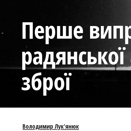
Перше вип
радянської
зброї
Володимир Лук'янюк