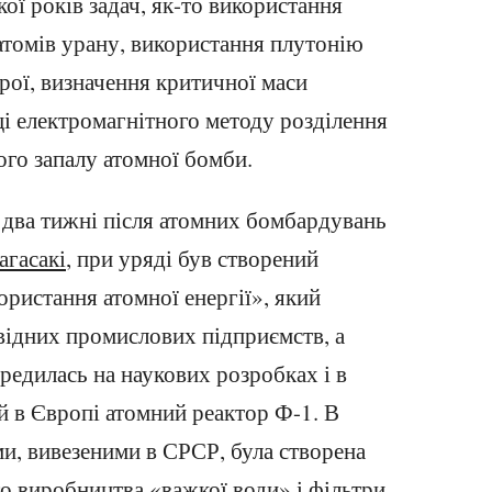
ої років задач, як-то використання
 атомів урану, використання плутонію
брої, визначення критичної маси
ці електромагнітного методу розділення
го запалу атомної бомби.
з два тижні після атомних бомбардувань
агасакі
, при уряді був створений
ористання атомної енергії», який
відних промислових підприємств, а
редилась на наукових розробках і в
 в Європі атомний реактор Ф-1. В
и, вивезеними в СРСР, була створена
о виробництва «
важкої води
» і фільтри