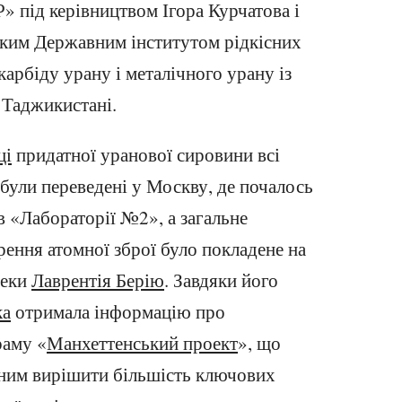
 під керівництвом Ігора Курчатова і
ьким Державним інститутом рідкісних
карбіду урану і металічного урану із
 Таджикистані.
ці
придатної уранової сировини всі
були переведені у Москву, де почалось
в «Лабораторії №2», а загальне
рення атомної зброї було покладене на
пеки
Лаврентія Берію
. Завдяки його
ка
отримала інформацію про
раму «
Манхеттенський проект
», що
еним вирішити більшість ключових