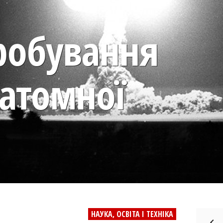
робування
 атомної
НАУКА, ОСВІТА І ТЕХНІКА