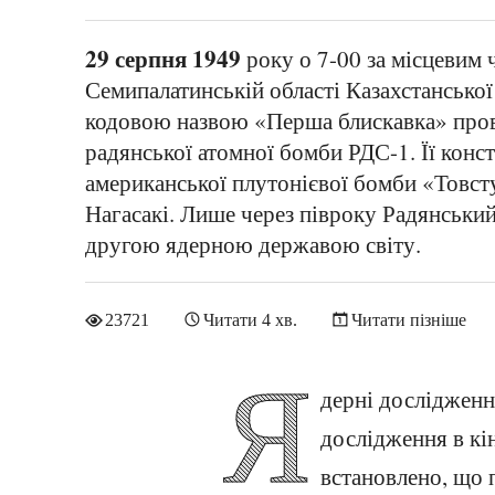
29 серпня 1949
року о 7-00 за місцевим 
Семипалатинській області Казахстансько
кодовою назвою «Перша блискавка» про
радянської атомної бомби РДС-1. Її кон
американської плутонієвої бомби «Товст
Нагасакі. Лише через півроку Радянський
другою ядерною державою світу.
23721
Читати 4 хв.
Читати пізніше
Я
дерні дослідженн
дослідження в кі
встановлено, що 