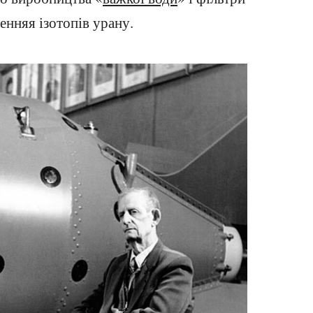
енняя ізотопів урану.