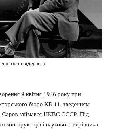
Всесоюзного ядерного
творення
9 квітня
1946 року
при
кторського бюро КБ-11, зведенням
ті Саров займався НКВС СССР. Під
о конструктора і наукового керівника