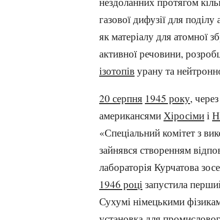
нездоланних протягом кільк
газової дифузії для поділу
як матеріалу для атомної з
активної речовини, розроб
ізотопів
урану та нейтронно
20 серпня
1945 року
, чере
американсями
Хіросіми
і
Н
«Спеціальний комітет з вик
зайнявся створенням відпо
лабораторія Курчатова зосе
1946 році
запустила перший
Сухумі німецькими фізикам
установка для промисловог