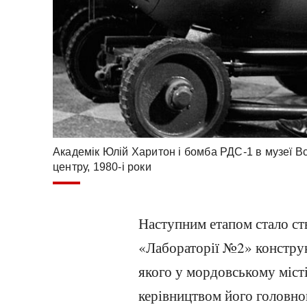
Академік Юлій Харитон і бомба РДС-1 в музеї 
центру, 1980-і роки
Наступним етапом стало с
«Лабораторії №2» констру
якого у мордовському міс
керівництвом його головног