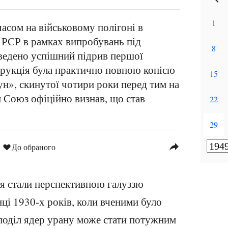
часом на військовому полігоні в
ї РСР в рамках випробувань під
ведено успішний підрив першої
струкція була практично повною копією
ун», скинутої чотири роки перед тим на
 Союз офіційно визнав, що став
reply
До обраного
я стали перспективною галуззю
нці 1930-х років, коли вченими було
поділ ядер урану може стати потужним