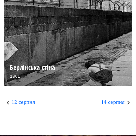
Берлінська стіна
1961
12 серпня
14 серпня
keyboard_arrow_left
keyboard_arrow_right