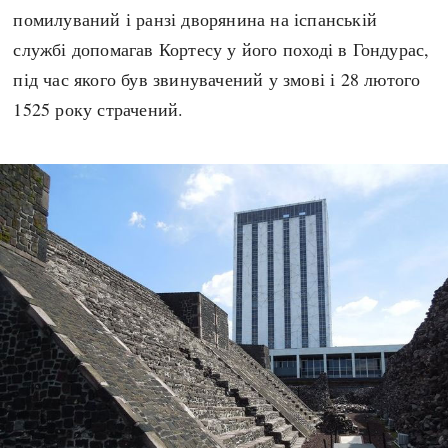
помилуваний і ранзі дворянина на іспанській
службі допомагав Кортесу у його поході в Гондурас,
під час якого був звинувачений у змові і 28 лютого
1525 року страчений.