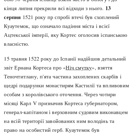
13
кінця липня прекрили всі відходи з нього.
серпня
1521 року пр спробі втечі був схоплений
Куаутемок, що означало падіння міста і всієї
Ацтекської імперії, яку Кортес оголосив іспанською
власністю.
15 травня 1522 року до Іспанії надійшов детальний
звіт Ернана Кортеса про «
Ніч смутку
», взяття
Теночтитлану, п'ята частина захоплених скарбів і
щедрі подарунки монастирям Кастилії та впливовим
особам з королівського оточення. Через чотири
місяці Карл V призначив Кортеса губернатором,
генерал-капітаном і верховним судовим виконавцем
на всій території завойованих ним володінь та
право на особистий герб. Куаутемок був