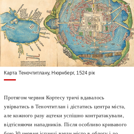
Карта Теночтитлану, Нюрнберг, 1524 рік
Протягом червня Кортесу тричі вдавалось
увірватись в Теночтитлан і дістатись центра міста,
але кожного разу ацтеки успішно контратакували,
відтісняючи нападників. Після особливо кривавого
бою 30 червня іспанці взяли місто в облогу і до