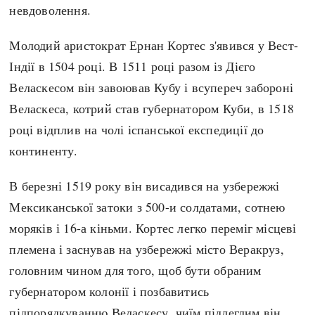
Регіони
Індекси
невдоволення.
Австралія
Нові статті
Молодий аристократ Ернан Кортес з'явився у Вест-
Азія
Популярні статті
Індії в 1504 році. В 1511 році разом із Дієго
Америка
Всі статті
Веласкесом він завоював Кубу і всупереч забороні
А(нта)рктика
Визначальні події
Веласкеса, котрий став губернатором Куби, в 1518
Африка
#Хештеги
році відплив на чолі іспанської експедиції до
Європа
Автори
континенту.
В березні 1519 року він висадився на узбережжі
done
Мексиканської затоки з 500-и солдатами, сотнею
моряків і 16-а кіньми. Кортес легко переміг місцеві
племена і заснував на узбережжі місто Веракруз,
головним чином для того, щоб бути обраним
губернатором колонії і позбавитись
підпорядкуванню Веласкесу, чиїм підлеглим він