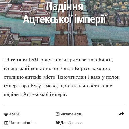
Падіння
search
Ацтекської імперії
СЬОГОДНІ
ПОДКАСТИ
ЗАГОЛОВКИ
КРУГЛІ ДАТИ
13 серпня 1521
року, після тримісячної облоги,
ПРАВИЛА ЖИТТЯ
ФОТОІСТОРІЇ
іспанський конкістадор Ернан Кортес захопив
ВИ (НЕ) ЗНАЛИ
ІНФОГРАФІКА
столицю ацтеків місто Теночтитлан і взяв у полон
КАРТИ
ПРЯМА МОВА
імператора Куаутемока, що означало остаточне
НОТА БЕНЕ
МОЯ ІСТОРІЯ
падіння Ацтекської імперії.
reply
42474
Читати 4 хв.
Рубрики
Україна
Читати пізніше
До обраного
Авіація і космонавтика
Княжа доба