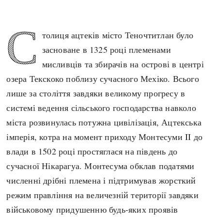
Архітектура і будівництво
Козацька доба
С
Битви і війни
Українська революція
толиця ацтеків місто Теночтитлан було
Катастрофи
Україна радянська
засноване в 1325 році племенами
Кримінал
Україна незалежна
мисливців та збирачів на острові в центрі
Культура і мистецтво
ЗНО
озера Текскоко поблизу сучасного Мехіко. Всього
Людина і суспільство
лише за століття завдяки великому прогресу в
Хронологія
Наука, освіта і техніка
системі ведення сільського господарства навколо
Античні часи
Особистості
міста розвинулась потужна цивілізація, Ацтекська
Темні віки
Подорожі і відкриття
імперія, котра на момент приходу Монтесуми II до
Високе Середньовіччя
Політика
влади в 1502 році простяглася на південь до
Пізнє Середньовіччя
Релігія
сучасної Нікарагуа. Монтесума обклав податями
Нова історія
Розваги і дозвілля
численні дрібні племена і підтримував жорсткий
Новітня історія
Спорт
режим правління на величезній території завдяки
Наш час
Чудеса світу
військовому придушенню будь-яких проявів