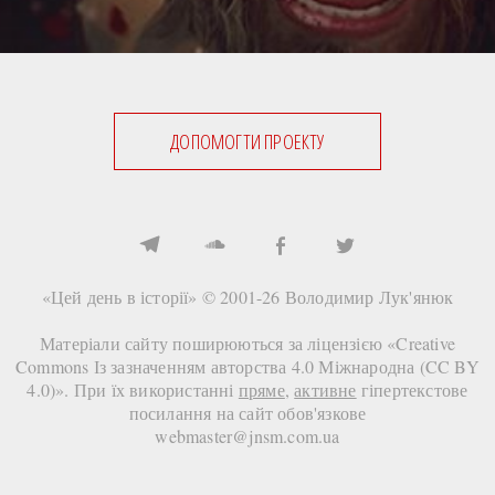
ДОПОМОГТИ ПРОЕКТУ
«Цей день в історії» © 2001-26
Володимир Лук'янюк
Матеріали сайту поширюються за ліцензією «
Creative
Commons Із зазначенням авторства 4.0 Міжнародна (CC BY
4.0)
». При їх використанні
пряме
,
активне
гіпертекстове
посилання на сайт
обов'язкове
webmaster@jnsm.com.ua