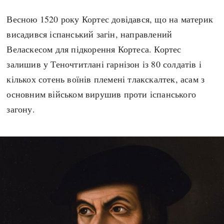
Весною 1520 року Кортес довідався, що на материк
висадився іспанський загін, направлений
Веласкесом для підкорення Кортеса. Кортес
залишив у Теночтитлані гарнізон із 80 солдатів і
кількох сотень воїнів племені тлакскалтек, асам з
основним військом вирушив проти іспанського
загону.