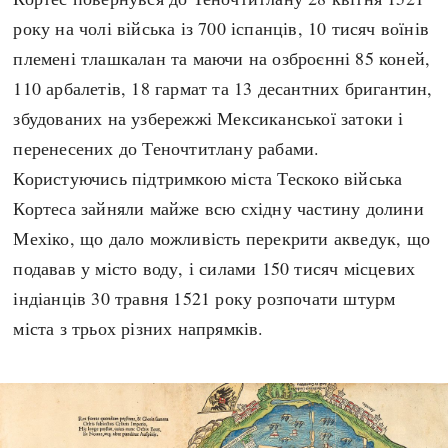
року на чолі війська із 700 іспанців, 10 тисяч воїнів
племені тлашкалан та маючи на озброєнні 85 коней,
110 арбалетів, 18 гармат та 13 десантних бригантин,
збудованих на узбережжі Мексиканської затоки і
перенесених до Теночтитлану рабами.
Користуючись підтримкою міста Тескоко війська
Кортеса зайняли майже всю східну частину долини
Мехіко, що дало можливість перекрити акведук, що
подавав у місто воду, і силами 150 тисяч місцевих
індіанців 30 травня 1521 року розпочати штурм
міста з трьох різних напрямків.