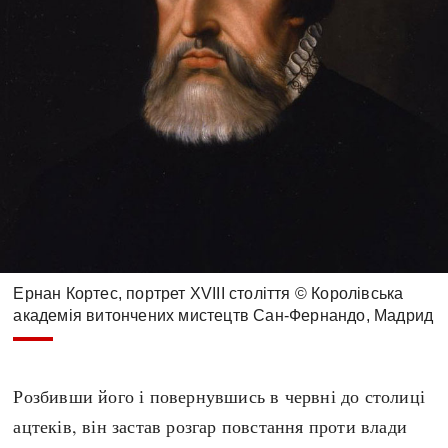
Ернан Кортес, портрет XVIII століття © Королівська
академія витончених мистецтв Сан-Фернандо, Мадрид
Розбивши його і повернувшись в червні до столиці
ацтеків, він застав розгар повстання проти влади