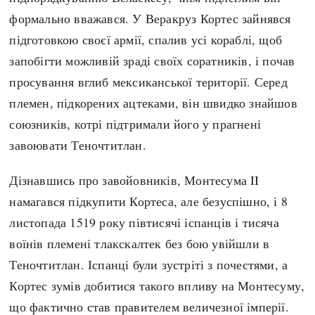
формально вважався. У Веракруз Кортес зайнявся
підготовкою своєї армії, спалив усі кораблі, щоб
запобігти можливій зраді своїх соратників, і почав
просування вглиб мексиканської території. Серед
племен, підкорених ацтеками, він швидко знайшов
союзників, котрі підтримали його у прагнені
завоювати Теночтитлан.
Дізнавшись про завойовників, Монтесума II
намагався підкупити Кортеса, але безуспішно, і 8
листопада 1519 року півтисячі іспанців і тисяча
воїнів племені тлакскалтек без бою увійшли в
Теночтитлан. Іспанці були зустріті з почестями, а
Кортес зумів добитися такого впливу на Монтесуму,
що фактично став правителем величезної імперії.