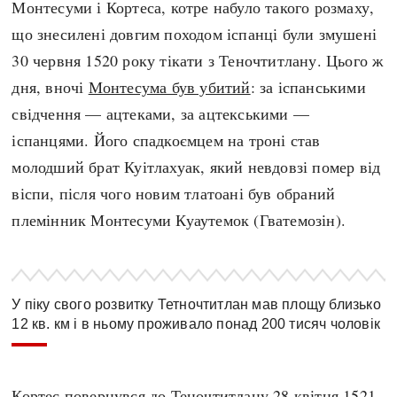
Монтесуми і Кортеса, котре набуло такого розмаху,
що знесилені довгим походом іспанці були змушені
30 червня 1520 року тікати з Теночтитлану. Цього ж
дня, вночі
Монтесума був убитий
: за іспанськими
свідчення — ацтеками, за ацтекськими —
іспанцями. Його спадкоємцем на троні став
молодший брат Куітлахуак, який невдовзі помер від
віспи, після чого новим тлатоані був обраний
племінник Монтесуми Куаутемок (Гватемозін).
У піку свого розвитку Тетночтитлан мав площу близько
12 кв. км і в ньому проживало понад 200 тисяч чоловік
Кортес повернувся до Теночтитлану 28 квітня 1521