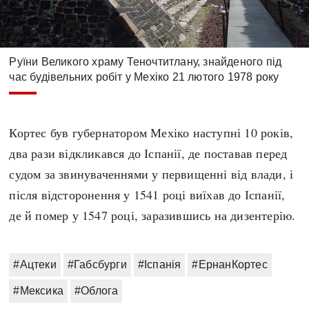
Руїни Великого храму Теночтитлану, знайденого під
час будівельних робіт у Мехіко 21 лютого 1978 року
Кортес був губернатором Мехіко наступні 10 років,
два рази відкликався до Іспанії, де поставав перед
судом за звинуваченнями у первищенні від влади, і
після відсторонення у 1541 році виїхав до Іспанії,
де й помер у 1547 році, заразившись на дизентерію.
#Ацтеки
#Габсбурги
#Іспанія
#ЕрнанКортес
#Мексика
#Облога