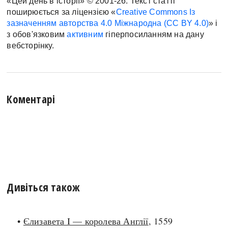
«Цей день в історії» © 2001-26. Текст статті
поширюється за ліцензією «
Creative Commons Із
зазначенням авторства 4.0 Міжнародна (CC BY 4.0)
» і
з обов'язковим
активним
гіперпосиланням на дану
вебсторінку.
Коментарі
Дивіться також
•
Єлизавета I — королева Англії
, 1559