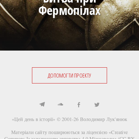
Фермопілах
ДОПОМОГТИ ПРОЕКТУ
«Цей день в історії» © 2001-26
Володимир Лук'янюк
Матеріали сайту поширюються за ліцензією «
Creative
Commons Із зазначенням авторства 4.0 Міжнародна (CC BY