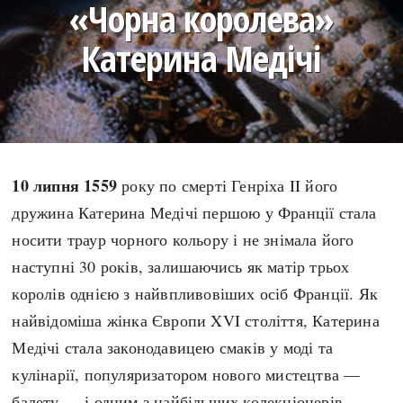
«Чорна королева»
search
Катерина Медічі
СЬОГОДНІ
ПОДКАСТИ
ЗАГОЛОВКИ
КРУГЛІ ДАТИ
10 липня 1559
року по смерті Генріха II його
ПРАВИЛА ЖИТТЯ
ФОТОІСТОРІЇ
дружина Катерина Медічі першою у Франції стала
ВИ (НЕ) ЗНАЛИ
ІНФОГРАФІКА
носити траур чорного кольору і не знімала його
КАРТИ
ПРЯМА МОВА
наступні 30 років, залишаючись як матір трьох
НОТА БЕНЕ
МОЯ ІСТОРІЯ
королів однією з найвпливовіших осіб Франції. Як
найвідоміша жінка Європи XVI століття, Катерина
Медічі стала законодавицею смаків у моді та
кулінарії, популяризатором нового мистецтва —
Рубрики
Україна
Авіація і космонавтика
Княжа доба
балету — і одним з найбільших колекціонерів