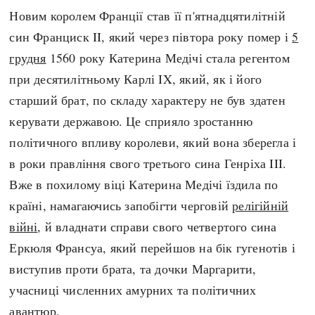
Новим королем Франції став її п'ятнадцятилітній
син Франциск II, який через півтора року помер і
5
грудня
1560 року Катерина Медічі стала регентом
при десятилітньому Карлі IX, який, як і його
старший брат, по складу характеру не був здатен
керувати державою. Це сприяло зростанню
політичного впливу королеви, який вона зберегла і
в роки правління свого третього сина Генріха III.
Вже в похилому віці Катерина Медічі їздила по
країні, намагаючись запобігти черговій
релігійній
війні
, й владнати справи свого четвертого сина
Еркюля Франсуа, який перейшов на бік гугенотів і
виступив проти брата, та дочки Маргарити,
учасниці численних амурних та політичних
авантюр.