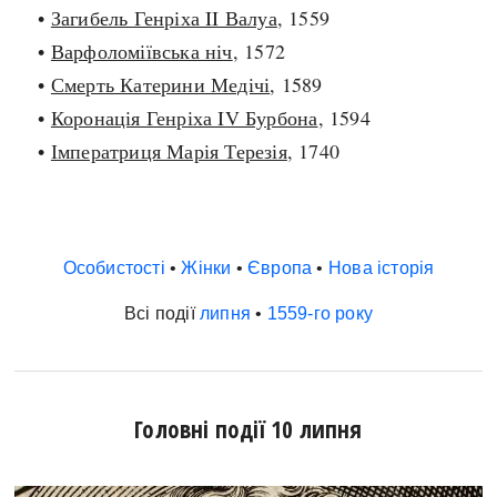
•
Загибель Генріха II Валуа
, 1559
•
Варфоломіївська ніч
, 1572
•
Смерть Катерини Медічі
, 1589
•
Коронація Генріха IV Бурбона
, 1594
•
Імператриця Марія Терезія
, 1740
Особистості
•
Жінки
•
Європа
•
Нова історія
Всі події
липня
•
1559-го року
Головні події 10 липня