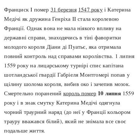
Франциск I помер
31 березня
1547 року
і Катерина
Медічі як дружина Генріха II стала королевою
Франції. Однак вона не мала ніякого впливу на
державні справи, знаходячись в тіні фаворитки
молодого короля Діани ді Пуатьє, яка отримала
повний контроль над справами королівства. 1 липня
1559 року на лицарському турнірі спис капітана
шотландської гвардії Габріеля Монтгомері попав у
щілину шолома короля, вибив око і зачепив мозок.
10 липня
Смертельно поранений
король помер
1559
року і в знак смутку Катерина Медічі одягнула
чорний траурний наряд (до неї у Франції кольором
трауру вважався білий), який не знімала все своє
подальше життя.