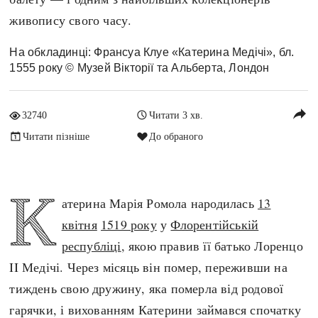
Архітектура і будівництво
Козацька доба
живопису свого часу.
Битви і війни
Українська революція
На обкладинці: Франсуа Клуе «Катерина Медічі», бл.
Катастрофи
Україна радянська
1555 року © Музей Вікторії та Альберта, Лондон
Кримінал
Україна незалежна
Культура і мистецтво
ЗНО
reply
32740
Читати 3 хв.
Людина і суспільство
Читати пізніше
До обраного
Хронологія
Наука, освіта і техніка
Античні часи
Особистості
Темні віки
Подорожі і відкриття
К
атерина Марія Ромола народилась
13
Високе Середньовіччя
Політика
квітня
1519 року
у
Флорентійській
Пізнє Середньовіччя
Релігія
республіці
, якою правив її батько Лоренцо
Нова історія
Розваги і дозвілля
II Медічі. Через місяць він помер, переживши на
Новітня історія
Спорт
тиждень свою дружину, яка померла від родової
Наш час
Чудеса світу
гарячки, і вихованням Катерини займався спочатку