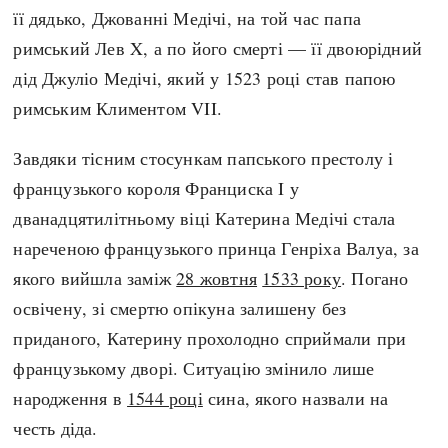
Регіони
Індекси
її дядько, Джованні Медічі, на той час папа
Австралія
Нові статті
римський Лев X, а по його смерті — її двоюрідний
Азія
Популярні статті
дід Джуліо Медічі, який у
1523 році став папою
Америка
Всі статті
римським Климентом VII.
А(нта)рктика
Визначальні події
Завдяки тісним стосункам папського престолу і
Африка
#Хештеги
французького короля Франциска I у
Європа
Автори
дванадцятилітньому віці Катерина Медічі стала
нареченою французького принца Генріха Валуа, за
done
якого вийшла заміж
28 жовтня
1533 року
. Погано
освічену, зі смертю опікуна залишену без
приданого, Катерину прохолодно сприймали при
французькому дворі. Ситуацію змінило лише
народження в
1544 році
сина, якого назвали на
честь діда.