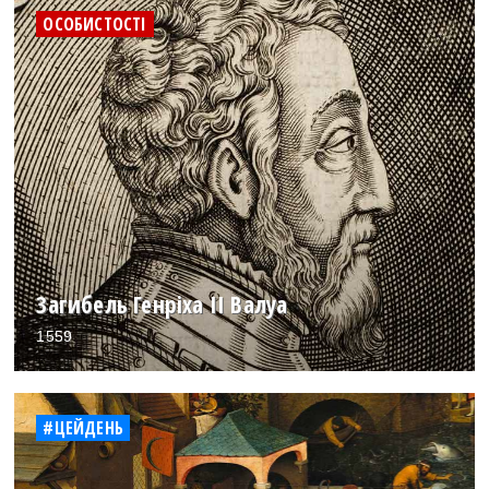
ОСОБИСТОСТІ
Загибель Генріха II Валуа
1559
#ЦЕЙДЕНЬ