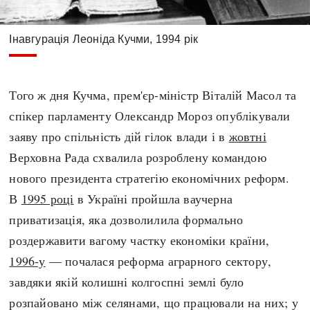
Інавгурація Леоніда Кучми, 1994 рік
Того ж дня Кучма, прем'єр-міністр Віталій Масол та
спікер парламенту Олександр Мороз опублікували
заяву про спільність дій гілок влади і в
жовтні
Верховна Рада схвалила розроблену командою
нового президента стратегію економічних реформ.
В
1995 році
в Україні пройшла ваучерна
приватизація, яка дозволилила формально
роздержавити вагому частку економіки країни,
1996-у
— почалася реформа аграрного сектору,
завдяки якій колишні колгоспні землі було
розпайовано між селянами, що працювали на них; у