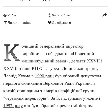
Архітектура і будівництво
Козацька доба
Битви і війни
Українська революція
reply
29237
Читати 4 хв.
Катастрофи
Україна радянська
Читати пізніше
До обраного
Кримінал
Україна незалежна
Культура і мистецтво
ЗНО
К
Людина і суспільство
олишній генеральний директор
Хронологія
Наука, освіта і техніка
виробничого об'єднання «Південний
Античні часи
Особистості
машинобудівний завод», делегат XXVII і
Темні віки
Подорожі і відкриття
XXVIII з'їздів КПРС, лауреат Ленінської премії,
Високе Середньовіччя
Політика
Леонід Кучма в
1990 році
був обраний депутатом
Пізнє Середньовіччя
Релігія
першого скликання Верховної Ради України, в
Нова історія
Розваги і дозвілля
котрій став одним з лідерів неофіційної групи
Новітня історія
Спорт
"червоних директорів". За їх підтримки у жовтні
Наш час
Чудеса світу
1992 року
він був обраний прем'єр-міністром