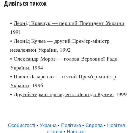
Дивіться також
•
Леонід Кравчук — перший Президент України
,
1991
•
Леонід Кучма — другий Прем'єр-міністр
незалежної України
, 1992
•
Олександр Мороз — голова Верховної Ради
України
, 1994
•
Павло Лазаренко — п'ятий Прем'єр-міністр
України
, 1996
•
Другий термін президента Леоніда Кучми
, 1999
Особистості
•
Україна
•
Політика
•
Європа
•
Новітня
історія
•
Наш час