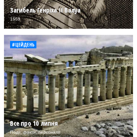
Загибель Генріха II Валуа
1559
#ЦЕЙДЕНЬ
Все про 10 липня
Події, факти, персоналії