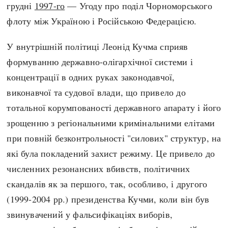
грудні
1997-го
— Угоду про поділ Чорноморського
флоту між Україною і Російською Федерацією.
У внутрішній політиці Леонід Кучма сприяв
формуванню державно-олігархічної системи і
концентрації в одних руках законодавчої,
виконавчої та судової влади, що привело до
тотальної корумпованості державного апарату і його
зрощенню з регіональними кримінальними елітами
при повній безконтрольності "силових" структур, на
які була покладений захист режиму. Це привело до
численних резонансних вбивств, політичних
скандалів як за першого, так, особливо, і другого
(1999-2004 рр.) президенства Кучми, коли він був
звинувачений у фальсифікаціях виборів,