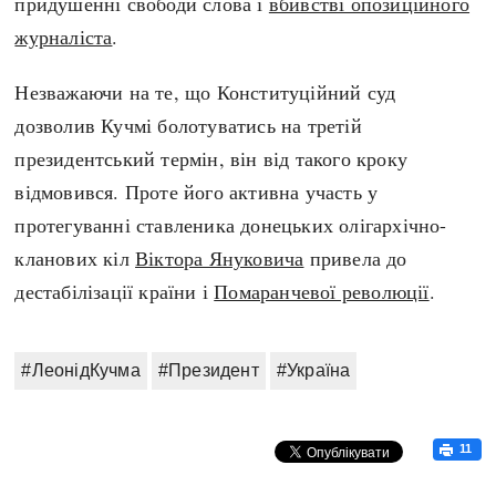
придушенні свободи слова і
вбивстві опозиційного
журналіста
.
Незважаючи на те, що Конституційний суд
дозволив Кучмі болотуватись на третій
президентський термін, він від такого кроку
відмовився. Проте його активна участь у
протегуванні ставленика донецьких олігархічно-
кланових кіл
Віктора Януковича
привела до
дестабілізації країни і
Помаранчевої революції
.
#ЛеонідКучма
#Президент
#Україна
11