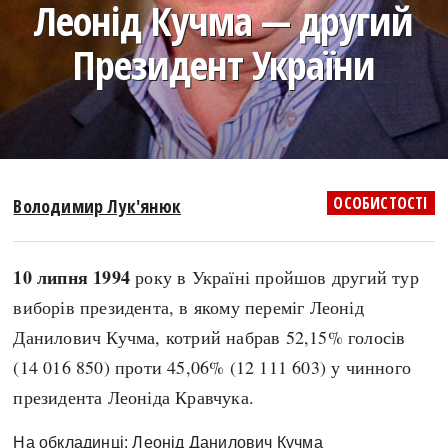
Леонід Кучма — другий
search
Президент України
СЬОГОДНІ
ПОДКАСТИ
ЗАГОЛОВКИ
КРУГЛІ ДАТИ
ОСОБИСТОСТІ
Володимир Лук'янюк
ПРАВИЛА ЖИТТЯ
ФОТОІСТОРІЇ
ВИ (НЕ) ЗНАЛИ
ІНФОГРАФІКА
10 липня 1994
року в Україні пройшов другий тур
КАРТИ
ПРЯМА МОВА
виборів президента, в якому переміг Леонід
НОТА БЕНЕ
МОЯ ІСТОРІЯ
Данилович Кучма, котрий набрав 52,15% голосів
(14 016 850) проти 45,06% (12 111 603) у чинного
президента Леоніда Кравчука.
Рубрики
Україна
Авіація і космонавтика
Княжа доба
На обкладинці: Леонід Данилович Кучма