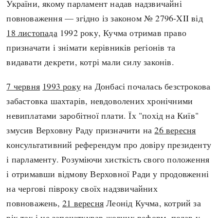
України, якому парламент надав надзвичайні
Регіони
Індекси
повноваження — згідно із законом № 2796-XII від
Австралія
Нові статті
18 листопада
1992 року, Кучма отримав право
Азія
Популярні статті
призначати і знімати керівників регіонів та
Америка
Всі статті
видавати декрети, котрі мали силу законів.
А(нта)рктика
Визначальні події
Африка
#Хештеги
7 червня
1993 року
на Донбасі почалась безстрокова
Європа
Автори
забастовка шахтарів, невдоволених хронічними
невиплатами заробітної плати. Їх "похід на Київ"
done
змусив Верховну Раду призначити на
26 вересня
консультативний референдум про довіру президенту
і парламенту. Розуміючи хисткість свого положення
і отримавши відмову Верховної Ради у продовженні
на чергові півроку своїх надзвичайних
повноважень,
21 вересня
Леонід Кучма, котрий за
рік так і не започаткував жодних реформ, подав у